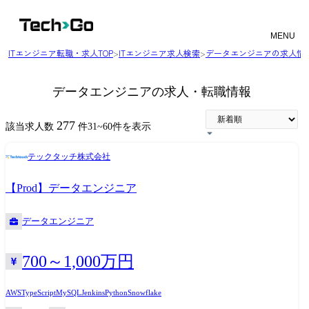
MENU
ITエンジニア転職・求人TOP
>
ITエンジニア求人検索
>
データエンジニアの求人情
データエンジニアの求人・転職情報
277
該当求人数
件
31
~
60
件を表示
テックタッチ株式会社
【Prod】データエンジニア
データエンジニア
700～1,000万円
AWS
TypeScript
MySQL
Jenkins
Python
Snowflake