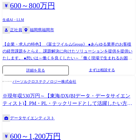
600～800万円
生成AI・LLM
正社員
福岡県福岡市
【企業・求人の特色】 《富士フイルムGroup》 ●あらゆる業界のお客様
の経営課題をとらえ、課題解決に向けたソリューションを提供を提供い
たします。 ●想いは～働くを良くしたい～「働く現場で生まれるお困り
ごとの解決」 ●お客様と直接コミュニケーションをとり、ソリューショ
まずは相談する
詳細を見る
ンの具体化や運用定着のフォローに取り組んでいきます。 ●業績成果目
標はチームで持ち、協力しながら活躍いただきます。 【業務内容】 ●マ
パーソルクロステクノロジー株式会社
ーケティング関連システムの導入、WEB解析、およびAIの活用により、
お客様販促業務のDX推進を担当して頂きます。自分が携わった仕事やシ
※現年収530万円～【東海/DX(BIデータ・データサイエン
ステムがお客様にどう活用され、お客様の業務や事業にどのように貢献
ティスト)】PM・PL・テックリードとして活躍したい方へ!
できたか、ダイレクトに味わえる業務です。 【担当領域】 マーケティン
(Tableau、Power BI、Python、AI)
グDX 【担当業界一例】 製造、金融、流通サービス、文教、医療、印刷
データサイエンティスト
会社など
600～1,200万円