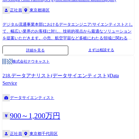
AWS
Google Cloud Platform(GCP)
Python
Snowflake
Amazon Redshift
BigQuery
正社員
東京都港区
デジタル流通事業本部におけるデータエンジニア/サイエンティストとし
て、幅広い業界のお客様に対し、技術的視点から最適なソリューション
を提案いただきます。小売、航空宇宙など多岐にわたる領域に関わる機
会があり、ご自身の業界知見や技術力を活かして、ビジネス成功へ導く
まずは相談する
詳細を見る
重要な役割を担います。 <具体的には> 小売・eコマースクライアント向
けにデータパイプラインを構築・運用するデータエンジニアとしてご活
株式会社ナウキャスト
躍いただきます。 クライアントのデータ活用を加速させるための堅牢か
つ柔軟なデータインフラを構築します。 ・クラウド環境(AWS, GCP)での
218.データアナリスト(データサイエンティスト)|Data
データパイプライン設計・構築・運用 ・データストレージ、ETL処理、
Service
スケジューリングの設計・実装 ・各種API連携、データ統合処理の開発
・クライアント、社内メンバーとのコミュニケーション(日本語・英語)
データサイエンティスト
※ベトナムをはじめとしたグローバルメンバーとONE TEAMで協力しな
がら開発・運営を進めていきます。 <選考事業部について> デジタル流通
事業本部は、流通・物流を中心に、小売、航空宇宙、公共、エネルギー
900～1,200万円
など多岐にわたる領域に向けて、上流工程から開発、保守運用までを一
貫して担うエンドツーエンドの開発ソリューションを提供しています。
各種業界に応じた業務知識と先端技術を組み合わせることで、お客様の
正社員
東京都千代田区