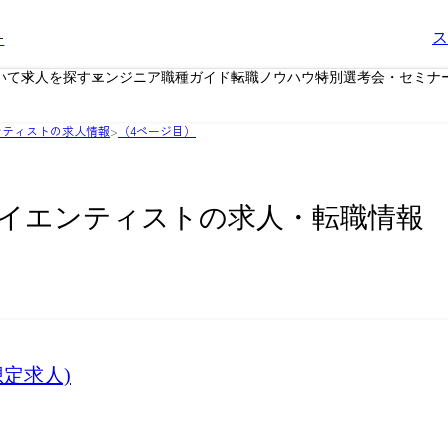
ー
ス
いて
求人を探す
エンジニア職種ガイド
転職ノウハウ
特別選考会・セミナ
ンティストの求人情報
>
（4ページ目）
イエンティストの求人・転職情報
定求人)