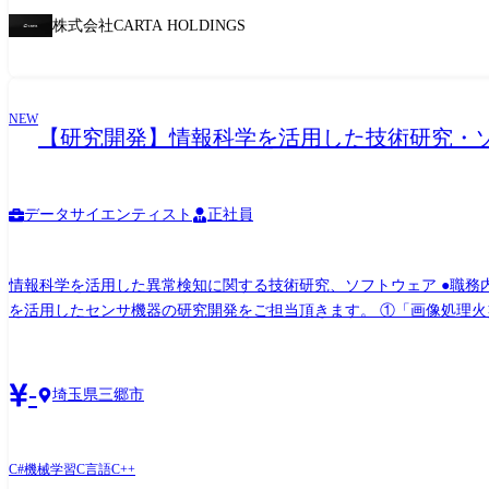
株式会社CARTA HOLDINGS
NEW
【研究開発】情報科学を活用した技術研究・ソ
データサイエンティスト
正社員
情報科学を活用した異常検知に関する技術研究、ソフトウェア ●職務内容 自社製品/自社サービスの開発 新たな防災設備の開発に携わるやりがいの大きい仕事です! 画像処理などのICT技術
を活用したセンサ機器の研究開発をご担当頂きます。 ①「画像処理火災検知システム」の製品開発等 ②「異常検知システム」の製品開発等 ③ その他、各種防災システムの製品開発 ●具体
的には 画像処理等、データサイエンスを活用したセンシング機器、
設備の枠を超え、プラントやインフラなどの重要設備を監視する異常
-
埼玉県三郷市
C#
機械学習
C言語
C++