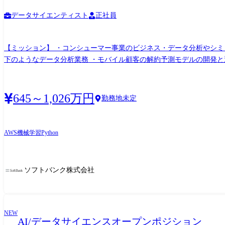
データサイエンティスト
正社員
【ミッション】 ・コンシューマー事業のビジネス・データ分析やシミュレーショ
下のようなデータ分析業務 ・モバイル顧客の解約予測モデルの開発と運用 ・各
として、以下のようなデータ分析業務 ・Pythonを用いた機械学習・因果推論の
びシミュレーションの実装および分析・評価 ・ジュニアデータサイ
いては下記の通りとします。 ●業務の変更の範囲:会社内でのすべ
645～1,026万円
勤務地未定
AWS
機械学習
Python
ソフトバンク株式会社
NEW
AI/データサイエンスオープンポジション