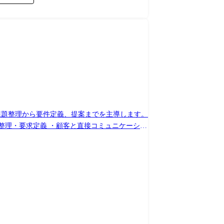
成長意欲がある方には組織として全面的にバッ
(出向規程に従って出向を命じることがあり、その場合は出向先の定める職種)
・データ抽出(SQL) ・課題解決に必要なデー
チーム連携・ディレクション ・高度な集計や統
 ●資料作成・提案 ・分析結果からビジネスへ