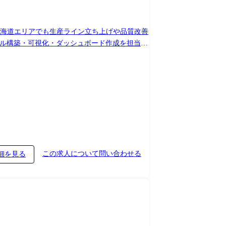
北海道エリアでも生産ライン立ち上げや品質改善
モデル構築・可視化・ダッシュボード作成を担当
モデル構築を通じて、現場課題の可視化・改善に
on/SQLを用いたデータ抽出・加工 モデリング
u/Power BI)でのダッシュボード作成 分析
この求人について問い合わせる
細を見る