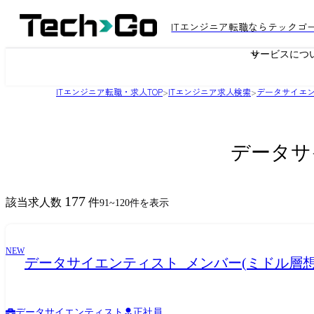
ITエンジニア転職ならテックゴ
サービスにつ
ITエンジニア転職・求人TOP
>
ITエンジニア求人検索
>
データサイエ
データサ
177
該当求人数
件
91
~
120
件を表示
NEW
データサイエンティスト_メンバー(ミドル層想
データサイエンティスト
正社員