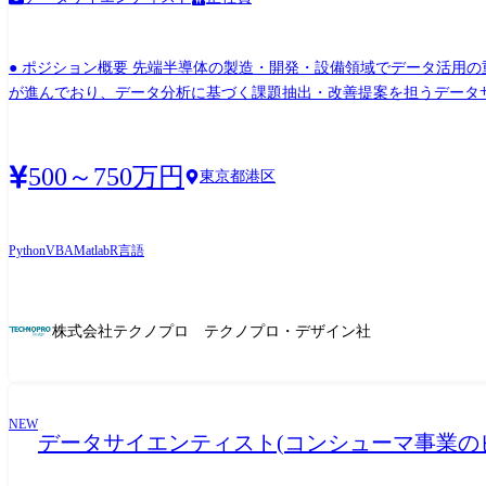
● ポジション概要 先端半導体の製造・開発・設備領域でデータ活用
が進んでおり、データ分析に基づく課題抽出・改善提案を担うデータサイ
し、現場で活用できる実践的なアウトプットを求められるポジションで
貢献します。 ● 業務内容(具体的に) 先端半導体メーカーにて、製造デ
(回帰/分類など)、特徴量設計、評価 工程・設備データの可視化、品質指標分
500～750万円
東京都港区
結果の報告・改善提案、関係部門との連携 (変更の範囲)会社の定める
Python
VBA
Matlab
R言語
株式会社テクノプロ テクノプロ・デザイン社
NEW
データサイエンティスト(コンシューマ事業の