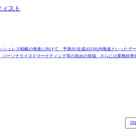
ティスト
パーソナライズドマーケティング等の攻めの領域、さらには業務効率化
SAS) ・モデル構築(Dataiku/Python等)および効果検証の設計・
ヒアリングや業務設計検討 ・簡易的なプロトタイプ開発 ・AIエンジニ
締結 https://www.smbc-card.com/company/news/news000
詳