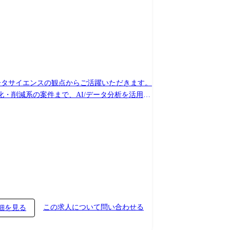
・削減系の案件まで、AI/データ分析を活用し
実行 ・モデルデプロイ・運用支援・実績検証 ●生
アと連携し、プロダクト開発および業務への組み
1960.pdf
この求人について問い合わせる
細を見る