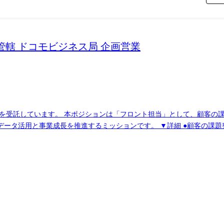
た、主体的な言動や意志を尊重し裁量ある働き方ができる環境であり、
～30時間程度です。 ※場合よってはグループ内で一時的な兼務/出向をいただく場合
ン管轄 ドコモビジネス局 企画営業
がございます。 ●募集部門 グループAI本部 データソリューション部 ●担当職種の変更範囲:会社の定める職種
ンです。 ▼詳細 ●顧客の課題整理・要求定義 ・顧客と直接コミュニケーショ
・定義します。(例:特定料金プランのユーザー動向調査など) ●分析設計
用い、データの有無や傾向を確認しながら分析の方向性を固めます。 ●
と役割を分担しながら、プロジェクト全体の進行と品質を管理します。
ョンの提案・報告を行います。