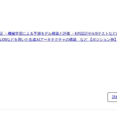
機械学習による予測モデル構築と評価 ・KPI設計やA/Bテストなどのデー
 RAG, ベクトルDBなどを用いた生成AIアーキテクチャの構築 など 【ポジシ
詳