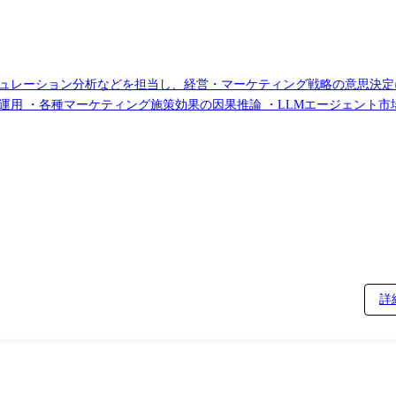
ン分析などを担当し、経営・マーケティング戦略の意思決定に寄与すること。 【主な
種マーケティング施策効果の因果推論 ・LLMエージェント市場シミュレーショ
実装および分析・評価(分析基盤としてはGoogle Cloud/Databrick
エンティストに対する育成・指導など ※全ての募集における雇い入れ後
ての業務
詳