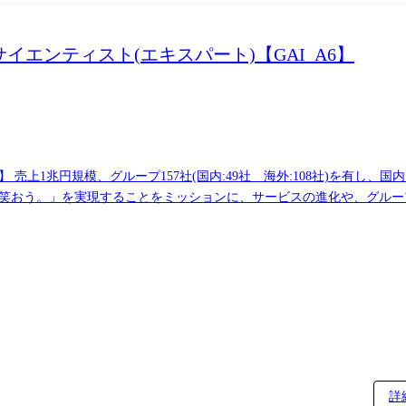
イエンティスト(エキスパート)【GAI_A6】
売上1兆円規模、グループ157社(国内:49社 海外:108社)を有し
、笑おう。」を実現することをミッションに、サービスの進化や、グル
業務詳細 パーソルグループにおけるデータ及び生成AIの利活用を、データ
ジタル企画、データサイエンス、エンジニアリング、ガバナンスなどの
人材ビジネスは、候補者と企業をつなぐ「リボンモデル」を基盤としてお
セールスプロセスのデジタル化/業務オペレーションの効率化 本ポジショ
対する横断施策の戦略立案から実装までを一貫して担当し、技術的な観
することで示唆を得る ・分析結果をもとに企画立案をサポートし、必要
Iモデルの設計・構築 ・AIシステムやAIプロダクトの開発・保守運用 
合によっては一時的な兼務/出向をいただく場合がございます。 ●配属組織:グループA
詳