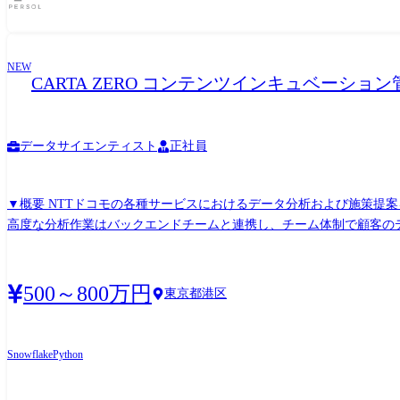
なります。立場に関わらず意見を伝え合う風通しの良い社風です。ま
クアップする環境です。 データサイエンス室は現在メンバー8名程度で、30代前半～40代のデータサイエンティスト、AIエンジニアが中心で構成されます。 コミュニケーションを大切に
し、部を跨いだ定期的なイベントや、メンター/管理職との定期的な1on1を行っています。残業時間は20
NEW
CARTA ZERO コンテンツインキュベーショ
データサイエンティスト
正社員
▼概要 NTTドコモの各種サービスにおけるデータ分析および施策提案を受託しています。 本ポジションは「フロント担当」として、顧客の課題整理から要件定義、提案までを主導します。
高度な分析作業はバックエンドチームと連携し、チーム体制で顧客のデータ活用と事業成長を推進するミッショ
ンを取り、課題をヒアリング→データで解決可能な形(分析要件)へと翻訳
タや集計方針を設計。ご自身のスキルやプロジェクトに応じてSQLを
計処理、機械学習の実行は専門のバックエンドチームへ依頼。メンバー
500～800万円
東京都港区
の示唆を抽出し、プレゼン資料として可視化。顧客へネクストアクシ
Snowflake
Python