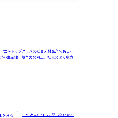
、国内・世界トップクラスの総合人材企業であるパー
ープの生産性・競争力の向上、社員の働く環境の
専門知識を持つメンバーと、プロジェクトごとに
り、以下の4つの領域におけるプロジェクトが
ンでは、事業課題に対する最適な解決策やAIの
点からプロジェクトやチームをリードしていただ
に応じてAIのプロトタイプモデルを作成・検
パーソルグループの事業・サービスの開発にチーム
I本部 データ
この求人について問い合わせる
細を見る