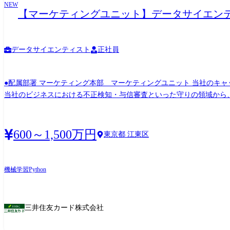
NEW
【マーケティングユニット】データサイエン
データサイエンティスト
正社員
●配属部署 マーケティング本部 マーケティングユニット 当社のキャッシュレス戦略の推進に向けて、予測AI/生成AIの社内推進といったデータサイエンスの観点からご活躍いただきます。
当社のビジネスにおける不正検知・与信審査といった守りの領域から、
て社内各部署の課題の解決に向けて伴走いただきます。 職務詳細 ●予測AIを用いた社内各部署のビジネス課題解決 ・各部署のビジネス課題ヒアリング、分析テーマ検討・設計、ステークホ
ルダーとの各種調整 ・分析テーマに基づく特徴量設計、入力データ作成(SQL/
成AIを用いたビジネス課題解決・実証実験 ・各部署のビジネス課題
600～1,500万円
東京都 江東区
込み ●自社ビジネスに貢献するための研究・開発活動や社内教育 ・不正検知モデル開発等の自社ビジネス貢献に向けた研究活動 ・社内AIリテラシー向上のための各種研修やワークショップ
<関連ニュースリリース> ・革新的なAIプラットフォーム「UNIVERSE」の独占的利用契約を
機械学習
Python
三井住友カード株式会社