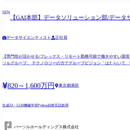
NEW
【GAI本部】データソリューション部/データサ
データサイエンティスト
正社員
【専門性が活かせる/フレックス・リモート勤務可能で働きやすい環境】 
ソルグループ。 テクノロジーの力でグループビジョン「はたらいて
良化などをITの側面から推進しています。その中で、パーソルグループのAI/データ企画・開発をお任せします。 ●
サイエンティストとしてリードする役割を担っていただきます。 デ
チームを編成して活動します。 パーソルグループの主要事業である
820～1,600万円
東京都港区
予定されています: 人材マッチングの効率化/顧客接点のデジタル化/
活用について、企画段階から関わります。 さらに、グループ全体に
きます。 ●具体的な担当業務 データサイエンティストとしてプロジェクトをリードし、以下の業務に携わっていただきます。 なお、保守業務の割合は全体の約1割程度です。 1,データ分析
生成AI・LLM
機械学習
Python
自然言語処理
と企画立案 ・デジタル企画担当や事業責任者と連携し、データを分析
証する 2,AIモデルの構築およびサービス化 ・サービス化に向けたA
で参画いただくか、パーソルホールディングス内のプロジェクトでの参画になります。場
パーソルホールディングス株式会社
ソリューション部 データサイエンス室 デジタル化を推進することで、パーソルグループ全体の業務効率化や生産性向上、データ利活用に寄与する部門です。本部全体で150名ほどの組織に