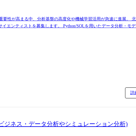
の重要性が高まる中、分析基盤の高度化や機械学習活用が急速に進展。 
エンティストを募集します。 Python/SQLを用いたデータ分析・
す。 ● 業務内容(概要) 製造・開発データの分析、可視化、機械学習
ータ・品質データ・設備データなどを対象に一連の分析業務を担当: Pyth
析 歩留まり改善、予兆検知モデル構築、相関分析など BIツール(Tablea
場所(リモートワークの場所を含む)
詳
ビジネス・データ分析やシミュレーション分析)