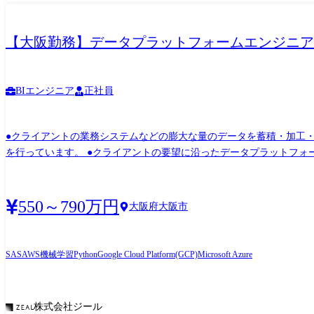
【大阪勤務】データプラットフォームエンジニア(
BIエンジニア
正社員
●クライアントの業務システムなどの膨大な量のデータを蓄積・加工・分析し、経
を行っています。 ●クライアントの要望に沿ったデータプラットフォームの企画、設計、実装まで、プロジェクトに一気通貫で関わって頂きます。 ●主に要件定義からテストまでお任せし
ます。開発だけでなく、DB、インフラ、プロジェクト管理、エンドユ
ンドユーザー様と直接やり取りをする立場であり、要件定義など上流
550～790万円
大阪府大阪市
SAS
AWS
機械学習
Python
Google Cloud Platform(GCP)
Microsoft Azure
株式会社ジール