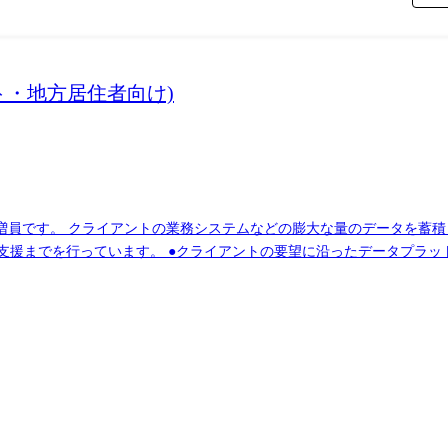
ト・地方居住者向け)
営層の意思決定に活用する
たデータプラットフォームの企画、設計、実装まで、プロジェ
までお任せします。 開発だけでなく、DB、インフラ、プロジェクト管
境です。 ●エンドユーザー様と直接やり取りをする立場であり、要件定