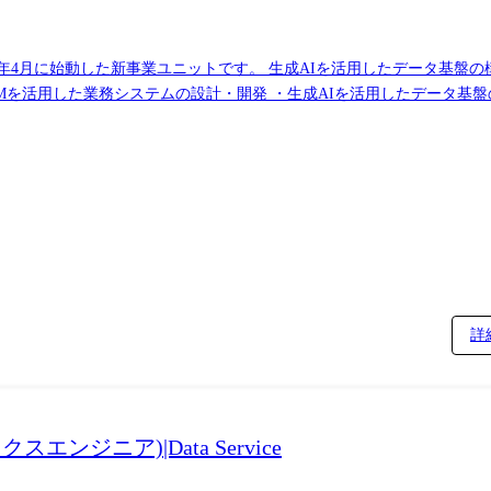
n事業) 2024年4月に始動した新事業ユニットです。 生成AIを活用したデー
LMを活用した業務システムの設計・開発 ・生成AIを活用したデータ基盤
 Assistシリーズ 資産運用業務に特化した営業支援基幹システム 1stパーティ
/ https://nowcast.co.jp/news/20240905/ https://finatext.c
る「MCPゲートウェイ」プラットフォームの開発。 金融機関を中心
dev/finatext/articles/mcp-gateway-nowcast https://speakerdeck.com/
務協働(バイブワーキング)の環境を提供する自社プロダクト。 チャット
けのAI協働基盤です。 MCPプロダクトと組み合わせ、現場のAI活
業自動化などの分野でLLMを活用していただきます。 <具体的な業務内
した不動産データ解析および営業支援システムの開発 ・新規プロダクトに
詳
rdパーティデータをベースとした商圏分析機能に当社の生成AI技術を組み
nowcast.co.jp/news/20260409/ ・「DataLensオフィス営業」 AIとビ
提供。現在はAIを活用し、投資家の意思決定や業務プロセスの高度化支援へと
ジニア)|Data Service
ラインの構築 ・決算速報レポートの自動生成(IR支援、Paid Resea
とAIを連携させたレポーティング業務の自動化 ④法人関連データの収集・構造化・プロダクト化