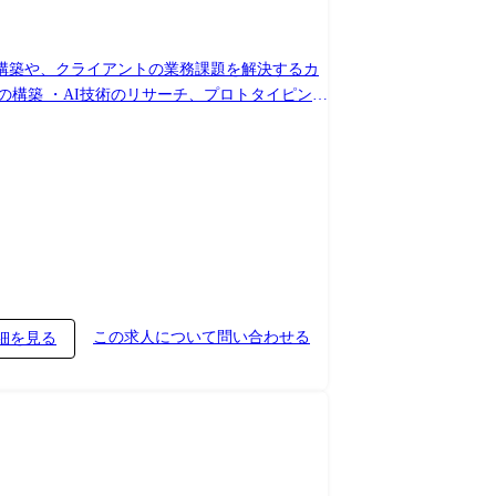
タ基盤の構築や、クライアントの業務課題を解決するカ
の構築 ・AI技術のリサーチ、プロトタイピン
ーデータ × 基幹システム × 生成AIを融合し、金
om/news/20250404/ ・MCPass(新規立ち上げ) 組織内の
としたエンタープライズ向けプロダクトとして外
mtpooh/mcpass-intro-dataopsnight10 ・Finstage
から業務依頼・承認制御・実行までを一元化し、金
用とIT部門の統制を両立します。
容> ・不動産業界向けプロダクト(マイソク読
おける生成AIの活用検討・実装 <関わるサービ
この求人について問い合わせる
細を見る
合わせた店舗開発DXツール
ッグデータを活用し「オフィス移転の可能性が高い企業」を特定できる営業
領域を拡大しています。 <具体的な業務内容>
rch向け) ・投資判断に有用なデータ(ECサイ