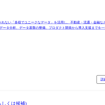
ーズ増加に伴い、内製によるデータ収集・構造化を推進し、高頻度・高精度なデー
るミッションを、「LLMを情報の構造化における手段」と定義し、専属で
: スクレイピングやOCR、LLMを組み合わせ、非構造化データ(有価証
LLMの確率的な出力に対する精度評価システムの構築および、モデル更新
えきれない「多様でユニークなデータ」を活用し、不動産・流通・金融な
大規模なデータ抽出における信頼性と効率性を両立する仕組み作り ⑤Finatextグルー
タ分析、データ基盤の整備、プロダクト開発から導入支援までを一気通貫で担う
トフォーム「Crest」 ●その他プロジェクト事例 エンタープライズ企業との共創によ
ご本人様とご相談しながら決定いたします ①商業用不動産・店舗ビジネス向け新規プロダクト
。 ・ニッセイアセットマネジメントの社員発アイデアをもとにした生成
産・店舗ビジネス向けに「DataLens商業リーシング」「DataLens商圏分析
ティ保険サービスの社員専用生成AI環境「AI-MO」を構築 https://nowcast.co.
I技術を活用して「DataLensHub」を継続的にアップデートするとと
tps://nowcast.co.jp/news/20250819/ ・ナウキャスト
205/ ・DataLens店舗開発 人流データや決済データなどの3rdパーティデータ
/20260107/ ・ナウキャスト、三菱地所の全社データ分析基盤「SoDA」に生成A
rty https://nowcast.co.jp/news/20260409/ ・DataLensオ
/finalog/interview_ikeda ●技術スタック Python、dbt、Airflow、Snowflake、Redshift、Terraform、Vue.js、
クセクター向けの民間統計の開発のほか、生成AIの活用やデータ分析に
ィブデータを活用した経済動向の把握、観光・消費分析などを主導いただきます。 
ェクトです。 既存システムで分断された情報を法人番号をキーに統合し、
詳
・不動産企業から官公庁・自治体まで、幅広い業界の課題に対
圏分析・営業リスト作成などの分析を実施し、「DataLens店舗開発
設計も推進 ・官公庁・自治体では、データドリブンな意思決定支援や
しくは候補)
tps://finatext.com/recruit/finalog/interview_h