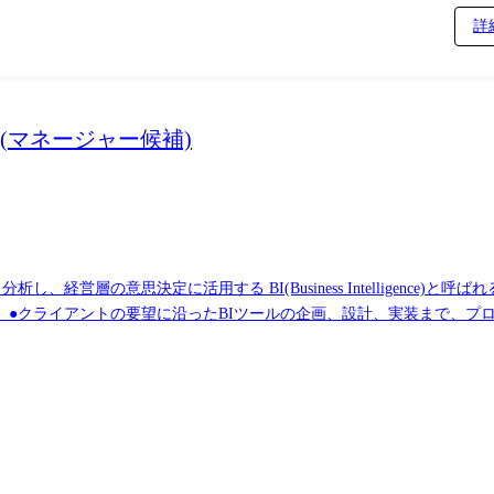
詳
(マネージャー候補)
営層の意思決定に活用する BI(Business Intelligence)
 ●クライアントの要望に沿ったBIツールの企画、設計、実装まで、プ
インフラ、プロジェクト管理、エンドユーザーとのコミュニケーション能
をする立場であり、要件定義など上流工程に携われます。