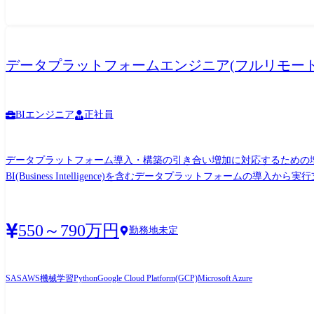
データプラットフォームエンジニア(フルリモー
BIエンジニア
正社員
データプラットフォーム導入・構築の引き合い増加に対応するための増員です。 クライアントの業務システムなどの膨大な量のデータを蓄積・加工・分析し、経
BI(Business Intelligence)を含むデータプラットフォームの導入から実行支援までを行っています。 ●クライアントの要望に沿っ
クトに一気通貫で関わっていただきます。 ●主に要件定義からテスト
など、幅広い経験に基づくスキルアップ・キャリアアップが可能な環
550～790万円
勤務地未定
SAS
AWS
機械学習
Python
Google Cloud Platform(GCP)
Microsoft Azure