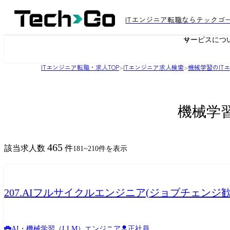
ITエンジニア転職ならテックゴ
サービスにつ
ITエンジニア転職・求人TOP
>
ITエンジニア求人検索
>
機械学習のIT
機械学
465
該当求人数
件
181
~
210
件を表示
207.AIフルサイクルエンジニア(ジョブチェンジ歓
AI・機械学習（LLM）エンジニア
正社員