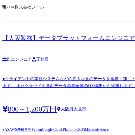
株式会社ジール
【大阪勤務】データプラットフォームエンジニア
BIエンジニア
正社員
●クライアントの業務システムなどの膨大な量のデータを蓄積・加工・分析し、経
ます。 またクラウドを含むデータ基盤全体のDX構想から実施します。
に要件定義からテストまでお任せします。 開発だけでなく、DB、
ャリアアップが可能な環境です。 ●エンドユーザー様と直接やり取り
800～1,200万円
大阪府大阪市
SAS
AWS
機械学習
Python
Google Cloud Platform(GCP)
Microsoft Azure