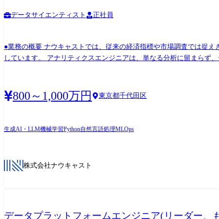
(Data Holder Unit) 法人関連データへの社内外からのニ
告書や適時開示などのPDF/XBRLや企業HP等からの情報を抽出す
データサイエンティスト
正社員
アを募集しています。 <具体的な業務内容> ・データパイプライン構築
抽出・構造化するETL基盤の設計・運用 ・LLMOps/品質監視: 
●業務の概要 ナウキャストでは、従来の経済指標や市場調査では捉
の整備 ・品質保証の仕組み化: オペレーターによるチェックとAI自動評価を連携させ、
しています。 アナリティクスエンジニアは、単なる分析に留まらず、デー
スプラットフォーム「BaaS」 ・保険ビジネスプラットフォーム「Inspire」 ・クレジットビジネスプラッ
事業のいずれかの配属を想定しております。 ※社内の配属先はご経験やご希望を踏まえた上で
る実運用フェーズの生成AIプロジェクトにも多数取り組んでいます
(DataLensHubシリーズ) 2024年3月に新規事業として、商業用不動
https://nowcast.co.jp/news/20240731 ・ナウキャスト、エムエス
の拡大を行っております。 今後とも新たな3rdパーティデータや生成A
ットマネジメント社員専用の生成AIアプリケーション 「TMAM AI」を開発 ht
800～1,000万円
東京都千代田区
を検討しています。 https://nowcast.co.jp/news/20250
「DAM-AICore」を開発 https://nowcast.co.jp/news
せた店舗開発DXツール https://lp.datalenshub.com/ja-jp/prope
https://nowcast.co.jp/news/20260218/ ●社員インタビュー ・刺激のある環境で成長速度を加速したい。裁量のある環境で挑戦し、視座を高めるLLMエンジニア
業」を特定できる営業支援サービス https://lp.datalenshub.com/office ②機関投資家・パブリックセクター向けの指数開発/分析・生成AI活用ソリューション POSデータやクレジットカードデ
https://finatext.com/recruit
生成AI・LLM
機械学習
Python
自然言語処理
MLOps
ータ等を用い、機関投資家向けの個別銘柄の売上動向指数、パブリッ
スペシャリストとして参画いただきます。 また、地方自治体向けのオルタナテ
DXソリューション 金融機関の「法人与信業務」を高度化するプロジ
株式会社ナウキャスト
度額引き上げサジェスト」等の能動的な途上与信を実現するデータ基盤・アルゴリズムを構築します。 【具体的な業務内容】 
しデータ分析を通じて課題解決を支援 ・不動産領域では、需要予測・商
発やバックエンド実装を担い、エンジニア・デザイナーと連携したUI
を提供 ●社員インタビュー ・「DataLens店舗開発」が特許を取得 ──AIで店舗出店の常識を変える挑戦の裏側 https://finatext.com/recruit/finalog/interview_datalens_storedevelopment ・“ 分析×
データプラットフォームエンジニア(リーダー、も
エンジニアリング ”で新規プロダクトを「創って、育てる」アナリティクスエンジニアの挑戦 ht