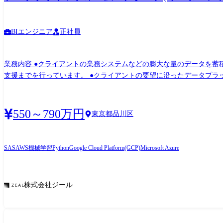
リストからデータエンジニアへの挑戦 https://finatext.com/recruit/finalog/entry_yamamoto ●事例 ・DataLens店舗開発 ナウキャストの「
「chocoZAP」などの出店加速に向けて導入 https://nowcast.co.
報の自動取り込み機能で物件選定の作業効率を約3割向上 https://nowcas
BIエンジニア
正社員
ンディーズ・ファーストキッチン」の新規出店戦略に活用 https://nowcast.co.jp/news/20251029/ ・DataLensオフィス営業 総合不動
業」×「サードパーティデータ」が開いた可能性 https://nowcast.co.jp/cas
業務内容 ●クライアントの業務システムなどの膨大な量のデータを蓄積・加工・
studies/20250826-2
支援までを行っています。 ●クライアントの要望に沿ったデータプラットフォームの企画、設計、実装まで、プロジェクトに一気通貫で関わって頂きます。 ●主に要件定義からテストまで
お任せします。開発だけでなく、DB、インフラ、プロジェクト管理
す。 ●エンドユーザー様と直接やり取りをする立場であり、要件定
550～790万円
東京都品川区
SAS
AWS
機械学習
Python
Google Cloud Platform(GCP)
Microsoft Azure
株式会社ジール