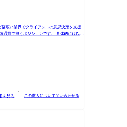
タプロダクトの提供を目指しています。 有価証券報
データパイプラインの設計・運用を担うエンジニ
券報告書・適時開示・Webページ等)から情報を
時の精度変化を継続的にモニタリングする監視体制
ど幅広い業界でクライアントの意思決定を支援
プ ・証券ビジネ
ポジションです。 具体的には以下
AI社内アプリケーションを開発
」「DataLens店舗開発」の提供を開始し、現在販路
jp/news/20250716/ ・ナウキャスト、東京海上アセ
もに、商業用不動産ビジネス以外にも展開すること
、大和アセットマネジメント専用の生成AIアプリケーション
をベースとした商圏分析機能に当社の生成AI技術を組み合わ
I駆動型のアプリケーション開発環境を構築
フィス営業 AIとビッグデータを活用し「オフィス移転の可能性が高い企
React、AWS、Google Cloud、Azure、OpenAI
関する官公庁の調査分析事業にてデータ分析の
③金融機関向け法人与信
3rdパーティデータと組み合わせることで「限
この求人について問い合わせる
細を見る
」などプロダクトへ知見を実装 ・データマート開
施策提案を実施し、課題解決に向けたインサイト
iromasa_hayashi ・【入社エントリー】データアナ