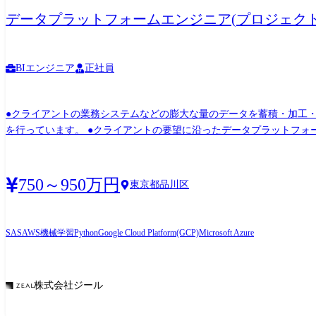
データプラットフォームエンジニア(プロジェクト
BIエンジニア
正社員
●クライアントの業務システムなどの膨大な量のデータを蓄積・加工・分析し、経
を行っています。 ●クライアントの要望に沿ったデータプラットフォームの企画、設計、実装まで、プロジェクトに一気通貫で関わって頂きます。 ●PL/PMとしてのクライアントとの提
案・折衝やチームマネジメントを担っていただく想定です。
750～950万円
東京都品川区
SAS
AWS
機械学習
Python
Google Cloud Platform(GCP)
Microsoft Azure
株式会社ジール