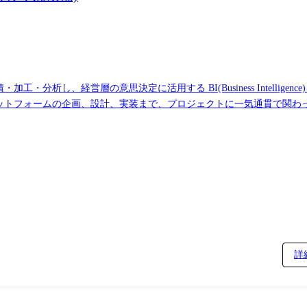
DataLens店舗開発」、RIZAPがコンビニジム
jp/news/20260410/ ゴーゴーカレーグループ、ナウキャストの店舗開発DXツ
t.co.jp/news/20251211/ ファーストキッチン、ナウキャストの店舗開
産デベロッパーのDXを支えるカスタマイズ性。「オフィス営
e-studies/20250826/ 徹底した企業研究の仕組み化に取り組む住友不動産のオフィス営
分析し、経営層の意思決定に活用する BI(Business Intellige
、エンドユーザーとのコミュニケーション能力など、幅広い経験に基づ
義など上流工程に携われます。
詳