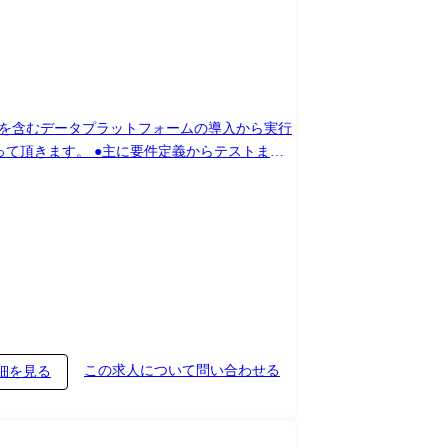
ール「DataLens店舗開発」を導入し、AIによる物件情
発DXツール「DataLens店舗開発」を導入し、「ウェ
業哲学 https://nowcast.co.jp/case-
nce)を含むデータプラットフォームの導入から実行
くスキルアップ・キャリアアップが可能な環境で
この求人について問い合わせる
細を見る