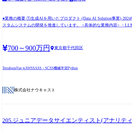
●業務の概要 ①生成AIを用いたプロダクト (Data AI Solutio
スタムシステムの開発を推進しています。 <具体的な業務内容> ・L
グ、および実用化支援 <関わるサービス> ・Finatext Advisory
融機関の営業業務の高度化と効率化を実現 https://nowcast.co.jp/news/20240419
AIエージェント接続を一元管理し、ガバナンスとセキュリティを支え
700～900万円
東京都千代田区
部展開を目指して開発中です。 https://nowcast.co.jp/news/20260417/ https://zenn.
Cowork(企業向けAI協働プラットフォーム) 企業向けにAI×業
融・規制業務でも導入しやすいガバナンスを備えたエンタープライズ向
Terraform
Vue.js
AWS
SASS・SCSS
機械学習
Python
https://finatext.com/finstage/cowork ②商業用不動産・店舗ビジネス向け新規プロダクト (Real Estate Unit) 2024年3月に新規事業として不動産業界向けのデータ活用プロダクトを展開。マイソク
(物件概要書)の読み取り、ショッピングセンターのスクレイピング、営
み取り・SCスクレイピング・営業自動化など)の開発 ・LLMを活用
株式会社ナウキャスト
ス> ・「DataLens店舗開発」 人流データや決済データなどの3
https://lp.datalenshub.com/ja-jp/property https://
支援サービス https://lp.datalenshub.com/office ③投資家向けソリューション (Financial Reserch Unit) オルタナティブデータを軸としたデータサービス事業を展開するユニット。 機関投資家向
け個別銘柄分析サービス「AlternaData」や民間統計サービスを
205.ジュニアデータサイエンティスト(アナリティクスエン
・LLMを活用した決算説明資料等からの定量指標の抽出、およびデータパイプ
トの商品単価や予約サイトの待ち時間等)のスクレイピング・構造化 ・Excel等の財務モデル