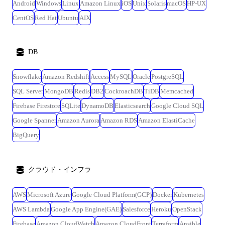
Android
Windows
Linux
Amazon Linux
iOS
Unix
Solaris
macOS
HP-UX
CentOS
Red Hat
Ubuntu
AIX
DB
Snowflake
Amazon Redshift
Access
MySQL
Oracle
PostgreSQL
SQL Server
MongoDB
Redis
DB2
CockroachDB
TiDB
Memcached
Firebase Firestore
SQLite
DynamoDB
Elasticsearch
Google Cloud SQL
Google Spanner
Amazon Aurora
Amazon RDS
Amazon ElastiCache
BigQuery
クラウド・インフラ
AWS
Microsoft Azure
Google Cloud Platform(GCP)
Docker
Kubernetes
AWS Lambda
Google App Engine(GAE)
Salesforce
Heroku
OpenStack
Firebase
Amazon CloudWatch
Amazon CloudFront
Terraform
Ansible