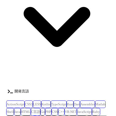
Creative Cloud ・Front-end Framework: React, Vue ・Front-end Library:
MUI, Vuetify, Bootstrap, jQuery ・AI tool: Devin, GitHub Copilot, Gemini
開発言語
ActionScript
CSS3
LESS
Kotlin
TypeScript
Rust
Dart
Assembler
Matlab
Shell
Java
HTML
C言語
Go
PHP
CSS
C++
VB.NET
JavaScript
Ruby