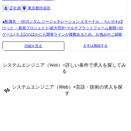
ー、ストリーミング処理など)の設計・開発 ・非決定的なAIの挙動を前提
正社員
東京都渋谷区
とした、最適なフロントエンドの状態管理およびUI/UXの設計(UIUXチー
ムと連携) ・複雑な業務要件をAIに正しくハンドリングさせるための、ア
プリケーションレイヤーでのコンテキスト制御やプロンプトエンジニア
●配属先 ・SDガンダム ジージェネレーション エターナル ・ちいかわぽ
リング ・サービス企画の立案 ・要件定義、詳細設計、レビュー等 ・
けっと ・新規プロジェクト(超大型IP×マルチプラットフォーム展開×3D
UIUXデザイン(UIUXチームとの連携)、レビュー等 ・実装、レビュー等
ゲーム) ※上記のほかにも開発ラインが複数あるため、お強みやご経験に
・テスト設計、テスト実施(自動化)、レビュー等 ・コンサル/サポートセ
応じて柔軟に検討させていただきます。 アプリボットの各ゲームタイト
まずは相談する
詳細を見る
ンターからの問い合わせ対応 ・チームメンバーのマネジメント業務(スク
ル開発を横断して支える技術組織「Applibot-LDX(Lead Developer
ラム、1on1、各種面談含)※必要や役職に応じて 【職種について】 変更
Experience)」にて、各種ゲーム基盤の開発、プラットフォーム機能実
の範囲:入社後は本職種に従事いただきます。その後、ご本人の適性等に
装、開発効率化実現などの担当としてご活躍いただきます。 - アプリ・
システムエンジニア（Web）
×詳しい条件で求人を探してみ
より当社業務全般に変更の可能性があります。 ●技術スタック ・Main
アセットビルド基盤の構築、運用、最適化、技術向上 - 通信基盤や課金
る
development languages: Java, Python, JavaScript, TypeScript, Kotlin, Delphi,
基盤などのライブラリ開発、改良 - iOS/Androidなどのプラットフォーム
COBOL ・Cloud Service: Amazon Web Services, Google Cloud Platform,
機能実装 - セキュリティ対策のためのセキュリティ対応 - 開発効率化、低
Microsoft Azure, Oracle Cloud Infrastructure ・CI/CD: GitHub Actions,
コスト化の提案、実現 - パフォーマンスチューニング 開発体制 LDX専任
システムエンジニア（Web）
×
言語・技術
の求人を探
Jenkins, GitLab CI, AWS CodeBuild ・Build automation tools: Gradle,
メンバーと、各プロジェクトから職務領域の近いメンバーが連携し、開
す
Maven, Ant ・Source code control: GitHub, GitLab, AWS CodeCommit,
発環境の改善に取り組んでいます。 各プロジェクトの状況や改善要望を
Subversion ・Task management: GitHub issues, Redmine, Jira Software, Trac
ヒアリングしたうえで、プロジェクト特性に即した改善施策の提案から
・IDE: Visual Studio Code, Eclipse, IntelliJ ・Communication: Slack, Google
実装までを担当します。 また、横断的に活用可能な取り組みについて
Workspace, Zoom/Google meet ・Data store: Oracle Database, PostgreSQL,
は、ライブラリ化や基盤化を進め、全体最適の実現を図っています。
DynamoDB ・Middleware: Nginx, Apache Tomcat, IBM WebSphere ・
#### 開発環境 Unity、C#、Java、Objective-C、Swift、Jenkins
Monitoring: CloudWatch, AppDynamics, Datadog ・Design: Figma, Adobe