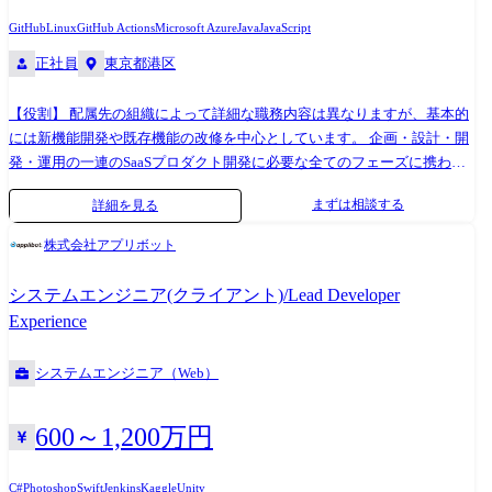
GitHub
Linux
GitHub Actions
Microsoft Azure
Java
JavaScript
正社員
東京都港区
【役割】 配属先の組織によって詳細な職務内容は異なりますが、基本的
には新機能開発や既存機能の改修を中心としています。 企画・設計・開
発・運用の一連のSaaSプロダクト開発に必要な全てのフェーズに携わっ
ていただきます。 また、個人の主体性を歓迎する文化のため、業務領域
まずは相談する
詳細を見る
のみならず、組織的な改善提案や議論についても自由に行うことがで
き、本質的な課題を解決していくことを重要視しています。 【主な職務
株式会社アプリボット
内容】 自社パッケージソフト「COMPANY」の企画・設計・開発・運用
業務 基本的にはサブシステムの単位で企画～運用まですべてのフェーズ
システムエンジニア(クライアント)/Lead Developer
をチームで担当していただきます。 ・(AI活用も含めた)既存プロダクト
Experience
の機能強化/改善案件 ・当社コンサルタント/サポートセンターからの製
品に起因する問題の調査・解決支援 ・新規サービス(マイクロサービス)
システムエンジニア（Web）
の企画開発 ご希望や適性に応じて、人事・給与・勤怠・ID管理・タレン
トマネジメントいずれかの開発チームに所属していただきます。 具体的
には、5~10名程度のチームで、1ヶ月単位で設計～テストのサイクルを
600～1,200万円
繰り返します。 ・担当プロダクトへの、AIを活用した新機能および業務
アシスタント機能の企画・実装 ・堅牢なバックエンド処理(非同期キュ
C#
Photoshop
Swift
Jenkins
Kaggle
Unity