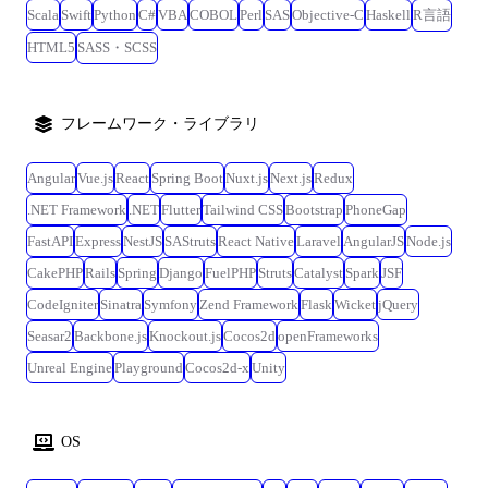
Scala
Swift
Python
C#
VBA
COBOL
Perl
SAS
Objective-C
Haskell
R言語
HTML5
SASS・SCSS
フレームワーク・ライブラリ
Angular
Vue.js
React
Spring Boot
Nuxt.js
Next.js
Redux
.NET Framework
.NET
Flutter
Tailwind CSS
Bootstrap
PhoneGap
FastAPI
Express
NestJS
SAStruts
React Native
Laravel
AngularJS
Node.js
CakePHP
Rails
Spring
Django
FuelPHP
Struts
Catalyst
Spark
JSF
CodeIgniter
Sinatra
Symfony
Zend Framework
Flask
Wicket
jQuery
Seasar2
Backbone.js
Knockout.js
Cocos2d
openFrameworks
Unreal Engine
Playground
Cocos2d-x
Unity
OS