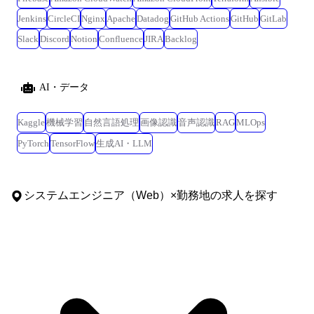
Jenkins
CircleCI
Nginx
Apache
Datadog
GitHub Actions
GitHub
GitLab
Slack
Discord
Notion
Confluence
JIRA
Backlog
AI・データ
Kaggle
機械学習
自然言語処理
画像認識
音声認識
RAG
MLOps
PyTorch
TensorFlow
生成AI・LLM
システムエンジニア（Web）
×
勤務地
の求人を探す