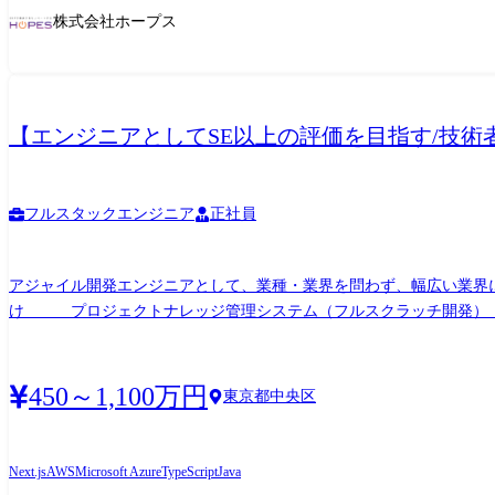
株式会社ホープス
【エンジニアとしてSE以上の評価を目指す/技
フルスタックエンジニア
正社員
アジャイル開発エンジニアとして、業種・業界を問わず、幅広い業界に向けての基幹系
け プロジェクトナレッジ管理システム（フルスクラッチ開発
（SaaS型で提供される開発プラットフォーム上でのフルスタック開発） ・生
社ではアジャイル手法での開発が多く、様々なプロジェクトでご活躍
核を担っていただけます。 案件についてはプライム・大手SI・大手
450～1,100万円
東京都中央区
増加しており、事業成長の重点項目と
Next.js
AWS
Microsoft Azure
TypeScript
Java