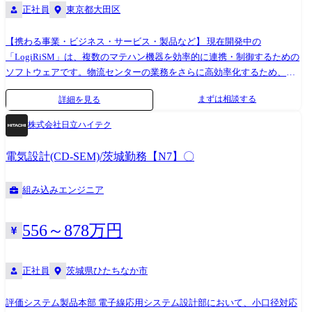
正社員
東京都大田区
【携わる事業・ビジネス・サービス・製品など】 現在開発中の
「LogiRiSM」は、複数のマテハン機器を効率的に連携・制御するための
ソフトウェアです。物流センターの業務をさらに高効率化するため、製
品リリース(2025年12月予定)に向けて、制御プログラムの設計や改善を
まずは相談する
詳細を見る
担当していただきます。 このソフトウェアは、単なる機器制御にとどま
らず、顧客の業務プロセスを深く理解し、最適化することで、物流業界
株式会社日立ハイテク
に新しい価値を提供します。
https://www.hitachi.co.jp/products/infrastructure/product_site/logistics_center/s
電気設計(CD-SEM)/茨城勤務【N7】〇
【職務概要】 日立製作所のオートメーション事業において、物流センタ
ーの効率化を支えるマテハン機器制御ソフトウェアの開発を担当しま
組み込みエンジニア
す。顧客業務の理解を基盤に、複数機器を連携させる制御プログラムの
設計・改善を行い、製品価値を高める役割です。新事業の中核を担うポ
ジションとして、国内市場での展開をリードし、将来的にはグローバル
556～878万円
展開にも関わるチャンスがあります。技術力と提案力を活かし、物流業
界の革新に貢献できるやりがいのある仕事です。 【職務詳細】 ・研究開
正社員
茨城県ひたちなか市
発部門やチームメンバーと連携し、マテハン機器制御に関するプログラ
ム設計・レビューを担当 ・顧客業務の運用を理解し、効率化を実現する
制御ロジックを製品に反映 ・製品リリース後も継続的な機能強化や改善
評価システム製品本部 電子線応用システム設計部において、小口径対応