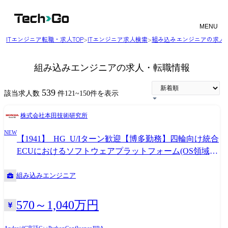
MENU
ITエンジニア転職・求人TOP
>
ITエンジニア求人検索
>
組み込みエンジニアの求人
組み込みエンジニアの求人・転職情報
539
該当求人数
件
121
~
150
件を表示
株式会社本田技術研究所
NEW
【1941】_HG_U/Iターン歓迎【博多勤務】四輪向け統合
ECUにおけるソフトウェアプラットフォーム(OS領域)
の内製開発・インテグレーション
組み込みエンジニア
570～1,040万円