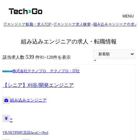
MENU
ITエンジニア転職・求人TOP
>
ITエンジニア求人検索
>
組み込みエンジニアの求人
組み込みエンジニアの求人・転職情報
539
該当求人数
件
91
~
120
件を表示
株式会社テクノプロ テクノプロ・IT社
【シニア】刈谷/開発エンジニア
組み込みエンジニア
-
VB.NET
PHP
C言語
Java
C++
Perl