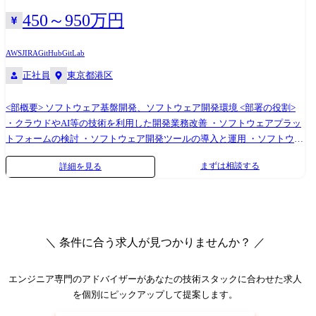
450～950万円
AWS
JIRA
GitHub
GitLab
正社員
東京都港区
<部概要> ソフトウェア基盤開発、ソフトウェア開発環境 <部署の役割>
・クラウドやAI等の技術を利用した開発業務改善 ・ソフトウェアプラッ
トフォームの検討 ・ソフトウェア開発ツールの導入と運用 ・ソフトウェ
ア技術の教育開発 <入社後の担当領域> 以下の業務のうち、いずれかを担
まずは相談する
詳細を見る
当して頂きます。 ・クラウドを利用したソフトウェア開発環境の構築と
運用 ・AI等を利用したソフトウェア開発業務改善 ・仮想開発環境の検討
と導入 ・ソフトウェアプラットフォームの検討とロードマップの作成 ・
ソフトウェア開発ツール導入と運用 ・ソフトウェア技術の教育開発 <使
用ツール> Jira, Git, AWS
＼ 条件に合う求人が見つかりませんか？ ／
エンジニア専門のアドバイザー
があなたの技術スタックに合わせた求人
を個別にピックアップして提案します。