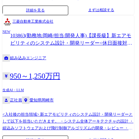
発に対する製品ソフトウェアの品質の確保および妥当性確認の計画と実
まずは相談する
詳細を見る
行(ソフトウェア認定業務) ・設計変更(機能向上・部品改廃・原価低減等)
時の不具合作りこみ防止のため、変更内容の妥当性確認 ・納入後、フィ
三菱自動車工業株式会社
ールドサービス部隊で技術的に解決できない事象に関する保守サポート
NEW
業務(ログ解析など) ・品質コンプライアンス遵守のための活動の計画と
103863(勤務地:岡崎/担当:開発人事)【課長級】新エアモ
実行(製品セキュリティ、ソフトウェアに対する法規制を含む) ・ソフト
ビリティのシステム設計・開発リーダー<休日面接対象:
ウェア起因の製品事故およびソフトウェア品質状況の管理と対応 ・出荷
第2、4土曜>
検査に伴う装置データ整理や調整記録の自動化・電子化などのDX推進 ・
組み込みエンジニア
ソフトウェア品質保証業務へのAI活用による高度化検討 ●入社後お任せ
する業務 装置に多く触れながら製品知識を身に着けるところからのスタ
ートを想定しています。 現行品の設計変更時における認定業務に加わ
950～1,250万円
り、テストレビュー・検証などの一連の業務の流れを学びます。 上司の
サポートの元で少しずつ業務に入って頂きますが、基本的には業務フロ
生成AI・LLM
ーに沿いながらの業務となりますのでご安心ください。 業務に慣れてき
正社員
愛知県岡崎市
ましたら、新製品に関する型式認定などにも多く関わって頂くことを想
定しています。 将来的にはご自身で新製品の品質保証フローを検討でき
るスキルを身に着けて頂きたいと考えております。 ●変更の範囲:会社の
<入社後の担当領域> 新エアモビリティのシステム設計・開発リーダーと
定める業務
して以下を担当いただきます。 ・システム全体アーキテクチャの設計 ・
組込みソフトウェアおよび飛行制御アルゴリズムの開発・レビュー ・通
信システム設計 ・安全性・信頼性設計および認証対応 ・開発プロジェク