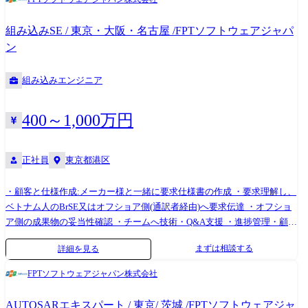
組み込みSE / 東京・大阪・名古屋 /FPTソフトウェアジャパ
ン
組み込みエンジニア
400～1,000万円
正社員
東京都港区
・顧客と仕様作成:メーカー様と一緒に要求仕様書の作成 ・要求理解し、
ベトナム人のBrSE又はオフショア側(通訳者経由)へ要求伝達 ・オフショ
ア側の成果物の妥当性確認 ・チームへ技術・Q&A支援 ・進捗管理・顧客
へ定期的に報告 ・必要に応じて、実務実施
まずは相談する
詳細を見る
FPTソフトウェアジャパン株式会社
AUTOSARエキスパート / 東京/ 茨城 /FPTソフトウェアジャ