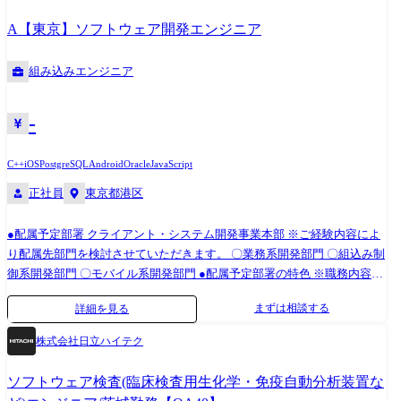
交換案内まで行うようなサービスもあります。 そのため、組込機器開発
A【東京】ソフトウェア開発エンジニア
でも、C/C++/RTOSのような組込系の機器開発に加えて、Webシステム側
のフロントエンド、バックエンドの開発も行う案件が多くなっていま
組み込みエンジニア
す。 このような状況のため、組込系とWebシステムの両方の技術を経験
しやすい部署になります。 作業場所は持ち帰り(弊社社内)が中心です
が、客先常駐であったとしても弊社社員がいる既存チームに入っていた
-
だきますので、ご経験がないところも上司や仲間のサポート、各種研修
やカリキュラムで習得し、活躍していただくことが可能です。 ※職務内
C++
iOS
PostgreSQL
Android
Oracle
JavaScript
容変更の可能性:有 ※変更の範囲:会社の定める業務 大手企業を中心に、
正社員
東京都港区
様々な業界の製品やシステム開発の上流から開発をご担当いただきま
す。 特に注力分野であるIoTにおいてWebシステムのフロントエンド、バ
●配属予定部署 クライアント・システム開発事業本部 ※ご経験内容によ
ックエンドの開発で力を発揮していただくと共に、ご興味があれば組込
り配属先部門を検討させていただきます。 〇業務系開発部門 〇組込み制
や制御系、AIや画像認識といった技術も経験していただきたいです。
御系開発部門 〇モバイル系開発部門 ●配属予定部署の特色 ※職務内容変
更の可能性:有 ※変更の範囲:会社の定める業務 〇業務系開発部門 大手企
まずは相談する
詳細を見る
業を中心に様々な業界の業務系システムやWebアプリの上流から開発工
程までをご担当いただきます。 急激に成長してきており、優秀なリーダ
株式会社日立ハイテク
ーが多数在籍しております。 SIerを目指し、今の課題に全員で取組み、
日々改善していくことができる組織であり、 商売力のあるメンバーと一
ソフトウェア検査(臨床検査用生化学・免疫自動分析装置な
緒に強みづくりを随時行っている勢いのある部隊となっております。 〇