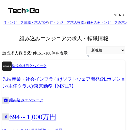
MENU
ITエンジニア転職・求人TOP
>
ITエンジニア求人検索
>
組み込みエンジニアの求人
組み込みエンジニアの求人・転職情報
539
該当求人数
件
151
~
180
件を表示
株式会社日立ハイテク
先端産業・社会インフラ向けソフトウェア開発(PLポジショ
ン/主任クラス)/東京勤務【MN117】
組み込みエンジニア
694～1,000万円