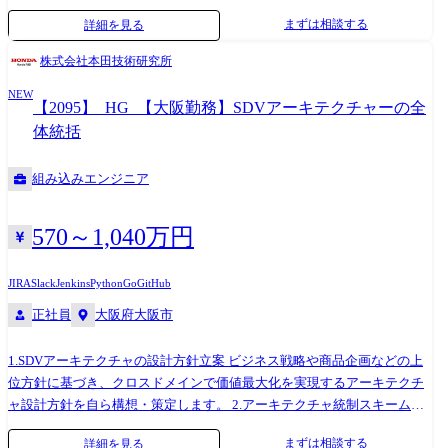
構築・定着 各開発部門と連携しながら、世代・機種を横断した開発効率
まずは相談する
詳細を見る
と品質を両立するための統制スキームを構築・定着させます。 ※実装そ
のものではなく、全体を俯瞰し統制する立場として関与します。 3.重要
株式会社本田技術研究所
開発テーマへの参画・意思決定リード アーキテクチャに大きな影響を与
NEW
える重要プロジェクトに自ら参画し、 基本方針の意思決定を主導しま
【2095】_HG_【大阪勤務】SDVアーキテクチャーの全
す。 単なるレビューではなく、自ら現場に入り込み、方向性を決め切る
体統括
役割です。 ※専門性や適性、会社ニーズなどを踏まえ、会社が定める業
務への配置転換を命じる場合があります 【使用ツール】 AUTOSAR
組み込みエンジニア
Adaptive/Classic, C/C++, Python, Javascript, シェルスクリプト, Doors,
EnterpriseArchitect, CAMEO/PREEvision, JIRA/Confluence, Git, SVN,
Jenkins, GoogleTest framework, Docker, Claude/Claude Code etc.
570～1,040万円
JIRA
Slack
Jenkins
Python
Go
GitHub
正社員
大阪府大阪市
1.SDVアーキテクチャの設計方針立案 ビジネス戦略や商品企画などの上
位方針に基づき、クロスドメインで価値最大化を実現するアーキテクチ
ャ設計方針を自ら構想・策定します。 2.アーキテクチャ統制スキームの
構築・定着 各開発部門と連携しながら、世代・機種を横断した開発効率
まずは相談する
詳細を見る