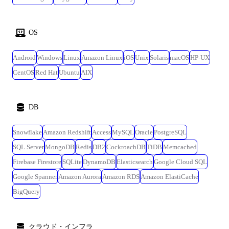
OS
Android
Windows
Linux
Amazon Linux
iOS
Unix
Solaris
macOS
HP-UX
CentOS
Red Hat
Ubuntu
AIX
DB
Snowflake
Amazon Redshift
Access
MySQL
Oracle
PostgreSQL
SQL Server
MongoDB
Redis
DB2
CockroachDB
TiDB
Memcached
Firebase Firestore
SQLite
DynamoDB
Elasticsearch
Google Cloud SQL
Google Spanner
Amazon Aurora
Amazon RDS
Amazon ElastiCache
BigQuery
クラウド・インフラ