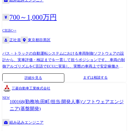
組み込みエンジニア
ークソリューション製品に対する品質保証力を強化する。 当社医用シス
テム製品(臨床検査用生化学・免疫自動分析装置など)の品質確保、品質保
証業務を担っている品質保証本部 医用システム品質保証部にて、製品に
700～1,000万円
組み込まれるソフトウェアの品質保証・検査業務をお任せします。 <具
体的に> ・開発工程における設計書の確認・試作品の評価検証 ・生産品
C言語
C++
の統計的品質管理(事実情報から要因分析) ・設計変更(機能向上・部品改
正社員
東京都目黒区
廃・原価低減等)時の不具合作りこみ防止のため、変更内容の妥当性確認
・製品仕様書より想定されるリスクの洗い出しと、リスクつぶし込みの
ためのテスト項目の設計及び実行 ・フィールド品質問題(不具合など)の
バス・トラックの自動運転システムにおける車両制御ソフトウェアの設
解決に向けた原因究明、関連部署への対策推進指示 ・コラボ先(海外・国
計から、実車評価・検証までを一貫して担うポジションです。 車両の制
内)との連携、定例会議の開催や連絡 ※参考:[ヘルスケア製品・事業紹介]
御アルゴリズムをC言語でECUに実装し、実際の車両上で安定稼働させ
(https://www.hitachi-hightech.com/jp/ja/products/healthcare/) ●変更の範囲:
るところまでを担うポジションです。 自社での実装・デバッグにとどま
まずは相談する
詳細を見る
会社の定める業務 【入社後お任せする業務】 先輩社員によるOJTのも
らず、全国各地の実証実験現場での動作確認や不具合対応まで、ソフト
と、製品の検査業務をお任せします。検査期間は1製品あたり約1カ月～3
ウェアの品質を現場レベルで担保する役割を担います。 具体的には: ・C
三菱自動車工業株式会社
カ月です。
言語による車両制御ソフトウェアの実装・デバッグ ・ECUへの組み込み
NEW
および実車での動作検証 ・走行環境ごとの設定・パラメータ調整と現地
100168(勤務地:田町/担当:開発人事)ソフトウェアエンジ
対応 ・既存制御ロジックの改善・不具合対策・ドキュメント整備
ニア(基盤開発)
組み込みエンジニア