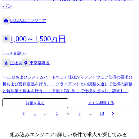
パン
組み込みエンジニア
1,000～1,500万円
Linux
C言語
C++
正社員
東京都港区
・OEMおよびシステムハードウェア仕様からソフトウェア仕様の要求分
析および要件定義を行う。 ・クライアントとの調整を通じて仕様の調整
と解決策の提案を行う。 ・下流工程に対して仕様を提示し、説明し、発
生する技術的課題の解決を図る。 ・将来的には要件整理チームを立ち上
まずは相談する
詳細を見る
げ、人材育成を行いながら、ビジネスを拡大していくことを目指す
1
...
5
6
7
...
18
組み込みエンジニア
×詳しい条件で求人を探してみる