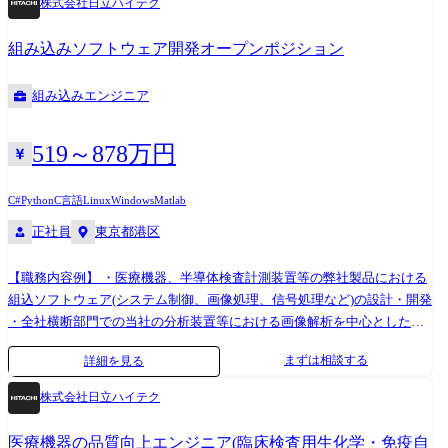
株式会社日立ハイテク
・初期:SSDアーキテクチャおよびファームウェア構造の理解 ・計画策定:
設計者と連携した評価計画の立案 ・テスト実行:テストコードの作成・実
組み込みソフトウェア開発オープンポジション
行 ・品質管理:不具合や問題点の調査・分析 ※育成・サポート体制(SSD
開発未経験者向け) ・基礎教育:SSDの基礎知識を習得するための導入研修
組み込みエンジニア
の受講 ・実務サポート:OJTによる継続的なスキルアップ支援 [従事すべ
き業務の変更の範囲] (雇入れ直後)上記の通り (変更の範囲)その他会社が
指示する業務 【使用ツール】 C/C++, Python, AIツール Linux, Windows,
519～878万円
Redmine. Jira, Jenkins 等
C#
Python
C言語
Linux
Windows
Matlab
正社員
東京都港区
【職務内容例】 ・医療機器、半導体検査計測装置等の弊社製品における
組込ソフトウェア(システム制御、画像処理、信号処理など)の設計・開発
・全社横断部門での当社の分析装置等における画像解析を中心としたAI
の開発、およびそれを活用したソリューションの開発業務 ・ロボットシ
まずは相談する
詳細を見る
ステム技術と関連ソフトウェアの開発(開発環境:ROS) ●変更の範囲:会社
の定める業務 【開発環境】 言語:Python、C、C++、C# 環境: Linux、
株式会社日立ハイテク
VxWorks、T-Kernel、MATLAB、Simulink 、 Windowsなど 【日立ハイテ
クとは】 当社は安定的な経営基盤を誇る日立グループの中でもメーカー
医療機器の品質向上エンジニア(臨床検査用生化学・免疫自