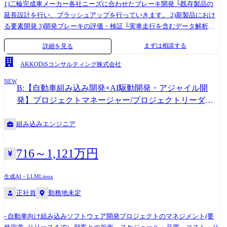
証: HSPICEやPrimeSimなどの最先端EDA環境を駆使した、PVT(Process /
1)二輪完成車メーカー各社ニーズに合わせたブレーキ開発 └既存製品の
Voltage / Temperature)コーナー条件や製造ばらつき(モンテカルロ解析等)
延長設計を行い、ブラッシュアップを行っていきます。 2)新製品におけ
を包括的に考慮した過渡解析・ノイズ解析、およびチップ全体のロバス
る要素開発 3)開発ブレーキの評価・検証 └実車走行を含むデータ解析と
ト性を担保する波形検証。 D)レイアウト依存効果(LOD等)の抑制に向け
設計へのインプット 4)開発計画立案、開発・管理プロセスを含む成果の
まずは相談する
詳細を見る
た設計指示およびポストシミュレーション: LOD(Layout Dependent Effect)
管理 【配属先】 ご経験に合わせて、以下チームへ配属致します。 ①国
や微細化に伴う各種寄生効果をあらかじめ考慮したフロアプランニン
内顧客向け:大型二輪車 ②海外顧客向け(北米/欧州/アジア/インド):大型二
AKKODiSコンサルティング株式会社
グ・配置配線の設計指示、および寄生RC抽出(PEX)後のポストレイアウ
輪車 ③国内外全域:小型二輪車 ④新製品の要素開発 製品開発について
トシミュレーションを通じた理想回路とのギャップ検証・補正。 E)シャ
NEW
は、国内・国外、排気量別など各課ごとに担当が分かれており、それぞ
B:【自動車組み込み開発×AI駆動開発・アジャイル開
トル試作実機データに基づく回路の最適化・フィードバックループの推
れ数名毎にチームを組み、企画～試作～試験～製造まで一貫して行って
発】プロジェクトマネージャー/プロジェクトリーダー
進: ファブリケーションされた試作実機チップの測定・評価レポートに基
います。 【入社後】 ご経験に合わせて各チームへ配属となり、 設計業
経験者歓迎<関東圏・中部圏>
づく、実測値とシミュレーションモデルとの相関分析(ギャップ解析)と、
務や評価業務からスタートしていきます。 まずは、先輩社員のOJTによ
組み込みエンジニア
その知見の回路トポロジーや設計手法へのフィードバックによる製品化
りブレーキ製品設計についての基礎を学び、 業務に携わっていただきま
へのブラッシュアップ。 F)技術ノウハウの共有とメンタリングによるチ
す(バディとして面倒を見ていただけます) その後、徐々に周囲を見渡せ
ームの技術的底上げ: 立ち上げ期にある新設組織のコアメンバーとして、
るようになり、業務範囲を広げていきます。 ミッション/期待する役割・
716～1,121万円
自身が培ってきたLSI設計・検証の知見(高度な波形解析、トポロジー選
責任 二輪量産車用ブレーキ製品開発、検証などを担当いただきます。 当
定の思想など)の若手メンバーへの伝承、およびピアレビューや勉強会を
部門では、国内・国外および排気量に応じた二輪車用ブレーキ開発を行
生成AI・LLM
Linux
通じたチーム全体の研究開発力最大化への貢献。(※管理職採用の方のみ)
っており、 ご経験に応じて、量産設計から新製品開発まで広くチャレン
[従事すべき業務の変更の範囲] (雇入れ直後)上記の通り (変更の範囲)その
正社員
勤務地未定
ジすることが可能です。 【ブランド・製品について】 ●ブランドについ
他会社が指示する業務 【使用ツール】 ●Synopsys社・Cadence社の回路
て NISSINブランドは1953年日信工業創業以来使われています。ブレーキ
設計ツール: ・Virtuoso(アナログ/カスタム回路) ・IC compiler(デジタル/
製品を通じて皆様に安心、安全を届けるブランドです。特に2輪ブレーキ
- 自動車向け組み込みソフトウェア開発プロジェクトのマネジメント(要
ロジック回路) ・HSPICE(小～中規模のアナログ回路) ・PrimeSim(大規模
製品において、長年のレース活動をアフターマーケット製品にフィード