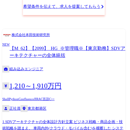
希望条件を伝えて、求人を提案してもらう
株式会社本田技術研究所
NEW
【M_62】【2099】_HG_※管理職※【東京勤務】SDVア
ーキテクチャーの全体統括
組み込みエンジニア
1,210～1,910万円
Shell
Python
Confluence
JIRA
C言語
C++
正社員
東京都港区
1.SDVアーキテクチャの全体設計方針立案 ビジネス戦略・商品企画・技
術戦略を踏まえ、 車両内外(クラウド・モバイル含む)を横断した システ