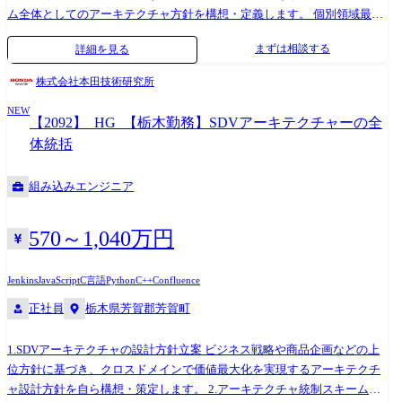
ム全体としてのアーキテクチャ方針を構想・定義します。 個別領域最適
ではなく、車一台の価値最大化を前提とした全体設計が求められます。
まずは相談する
詳細を見る
2.アーキテクチャ統制・ガバナンスの構築 各開発部門・機種・世代を跨
いだ数百名規模の開発組織に対し、 設計原則・ルール・意思決定プロセ
株式会社本田技術研究所
スを定義し、 開発全体を統制するガバナンスモデルを構築・定着させま
NEW
す。 単なるルール整備ではなく、実行させ、定着させるところまで責任
【2092】_HG_【栃木勤務】SDVアーキテクチャーの全
を持つポジションです。 3.重要開発テーマへの参画・意思決定リード ア
体統括
ーキテクチャに大きな影響を与える重要プロジェクトに自ら参画し、 基
本方針の意思決定を主導します。 4.技術リーダーシップおよびメンバー
組み込みエンジニア
育成 アーキテクト・エンジニアに対して、設計思想や技術判断の指針を
示し、 組織全体のアーキテクチャ設計力の底上げを担います。 ・設計レ
ビューやディスカッションを通じた技術指導 ・アーキテクト人材の育
570～1,040万円
成・輩出 ・複雑な技術課題に対する意思決定支援 自らの専門性をもって
チームを率い、技術で牽引するリーダーシップが求められます。 ※専門
Jenkins
JavaScript
C言語
Python
C++
Confluence
性や適性、会社ニーズなどを踏まえ、会社が定める業務への配置転換を
正社員
栃木県芳賀郡芳賀町
命じる場合があります。 【使用ツール】 AUTOSAR Adaptive/Classic,
C/C++, Python, Javascript, シェルスクリプト, Doors, EnterpriseArchitect,
CAMEO/PREEvision, JIRA/Confluence, Git, SVN, Jenkins, GoogleTest
1.SDVアーキテクチャの設計方針立案 ビジネス戦略や商品企画などの上
framework, Docker, Claude/Claude Code etc.
位方針に基づき、クロスドメインで価値最大化を実現するアーキテクチ
ャ設計方針を自ら構想・策定します。 2.アーキテクチャ統制スキームの