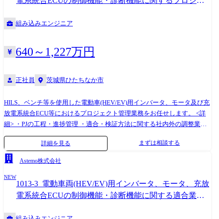
電系統合ECUの制御機能・診断機能に関するプロジェ
います。 <入社6か月～1年以降> 開発業務に慣れてきた段階で、顧客との
クト管理【茨城】
技術打ち合わせや仕様調整などにも関わっていただきます。 【業務内容
組み込みエンジニア
についての補足】 ・雇入れ直後:「求人内容」において、会社の定めた業
務 ・変更後の範囲:会社の定める業務
640～1,227万円
正社員
茨城県ひたちなか市
HILS、ベンチ等を使用した電動車(HEV/EV)用インバータ、モータ及び充
放電系統合ECU等におけるプロジェクト管理業務をお任せします。 <詳
細> ・PJの工程・進捗管理 ・適合・検証方法に関する社内外の調整業務
●ミッション/期待する役割・責任 ・HEV/EV用インバータ、モーター及
まずは相談する
詳細を見る
び充放電系統合ECU等のシステム検証業務 ・HILS、モーターベンチでの
インバータ制御、モータ制御の動作検証業務や適合業務 ・充放電系ECU
Astemo株式会社
評価設備での動作検証業務や適合業務 ・車両メーカーでの製品試験、実
NEW
車試験への参加 【業務内容についての補足】 ・雇入れ直後:「求人内
1013-3_電動車両(HEV/EV)用インバータ、モータ、充放
容」において、会社の定めた業務 ・変更後の範囲:会社の定める業務
電系統合ECUの制御機能・診断機能に関する適合業務
【茨城】
組み込みエンジニア