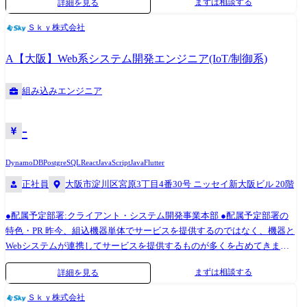
まずは相談する
詳細を見る
トの技術リード <使用ツール> MATLAB/Simulink, CATIA, PX4 / ArduPilot
Ｓｋｙ株式会社
A【大阪】Web系システム開発エンジニア(IoT/制御系)
組み込みエンジニア
-
DynamoDB
PostgreSQL
React
JavaScript
Java
Flutter
正社員
大阪市淀川区宮原3丁目4番30号 ニッセイ新大阪ビル 20階
●配属予定部署:クライアント・システム開発事業本部 ●配属予定部署の
特色・PR 昨今、組込機器単体でサービスを提供するのではなく、機器と
Webシステムが連携してサービスを提供するものが多くを占めてきまし
た。例えばクラウド上で生成されたHTMLコンテンツを組込機器やスマ
まずは相談する
詳細を見る
ホで表示し、そのUI上で機器やクラウド上のデータを操作できるサービ
スも多くなっています。機器からクラウドにデータをアップロードし、
Ｓｋｙ株式会社
クラウド上でそのデータから消耗品の利用状況を可視化・自動分析し、