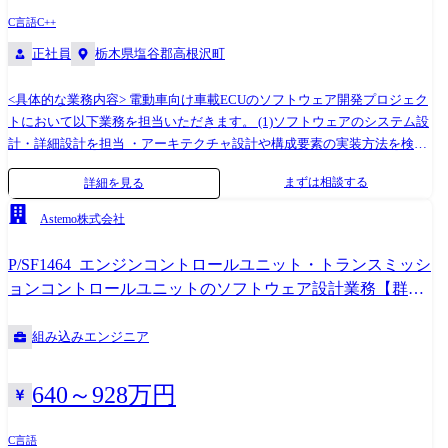
C言語
C++
正社員
栃木県塩谷郡高根沢町
<具体的な業務内容> 電動車向け車載ECUのソフトウェア開発プロジェク
トにおいて以下業務を担当いただきます。 (1)ソフトウェアのシステム設
計・詳細設計を担当 ・アーキテクチャ設計や構成要素の実装方法を検討
・設計内容を関係者と共有するためのフローチャートや構成図の作成 (2)
まずは相談する
詳細を見る
設計に基づいたソフトウェアの実装(コーディング)を実施 (3)HILS/MILS
環境やテスト車両を用いた検証・テスト ・単体、結合、システムテスト
Astemo株式会社
を通じて品質を確認 (4)各構成要素の統合と、システム全体の検証 ・要件
を満たしているかを確認し、必要に応じて修正 (5)OEMの開発スケジュー
P/SF1464_エンジンコントロールユニット・トランスミッシ
ルに基づき、開発活動の計画・調整を実施 ・進捗、課題、品質などの管
ョンコントロールユニットのソフトウェア設計業務【群
理プロセスに関与 (6)OEMとの技術的なコミュニケーションを通じて、課
馬】(SDV)
題・懸念事項の解決に取り組む <携わる製品の名称・特徴> バッテリーマ
組み込みエンジニア
ネジメントシステム(BMS) 【業務内容についての補足】 ・雇入れ直後:
「求人内容」において、会社の定めた業務 ・変更後の範囲:会社の定める
業務
640～928万円
C言語