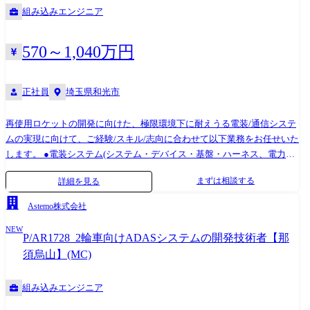
ど)の対応をメインで担当するチーム ※末尾番号については該当業務を担
組み込みエンジニア
当しているチーム番号となります。 ・新製品開発工程における設計書の
確認・試作品の評価検証、デザインレビュー① ・製品出荷試験(不良発生
時のサプライヤーへの対応なども含む)③ ・生産品から収集したデータの
570～1,040万円
統計的品質管理(事実情報から要因分析)③ └工場内の不良データ収集と分
析、歩留まり向上のための改善活動など ・製品の設計変更(機能向上・部
品改廃・原価低減等)時、変更の妥当性をドキュメントや実機で検証・評
正社員
埼玉県和光市
価して問題が製品に作り込まれることを防止する。①③ ・製品リリース
後に発生する品質問題(不具合など)の解決に向けた原因究明、関連部署へ
再使用ロケットの開発に向けた、極限環境下に耐えうる電装/通信システ
の対策推進を指示①② ・コラボレーション先(海外・国内)との連携、定
ムの実現に向けて、ご経験/スキル/志向に合わせて以下業務をお任せいた
例会議の開催や連絡による相互理解と協業の促進② ●変更の範囲:会社の
します。 ●電装システム(システム・デバイス・基盤・ハーネス、電力分
定める業務 【入社後お任せする業務】 社内における製品の品質確保のみ
配器)の設計/解析/評価­ ●ロケットと地上局間通信のための無線通信シス
まずは相談する
詳細を見る
ならず、お客様及び海外グループ会社、協業会社から寄せられるご意見
テム設計、高周波回路等の設計/解析/評価 ※社外の研究機関、関連企業
に対応しながら製品品質の確保と改善に携わっていただきます。当社の
や社内の関連開発部門と協働していただきます ※専門性や適性、会社ニ
Astemo株式会社
ラストマンとして、お客様のために行動することを期待しております。
ーズなどを踏まえ、会社が定める業務への配置転換を命じる場合があり
NEW
ます。 【開発ツール】 CR-5000、CATIA、Icepak、ANSYS EMC 等
P/AR1728_2輪車向けADASシステムの開発技術者【那
須烏山】(MC)
組み込みエンジニア