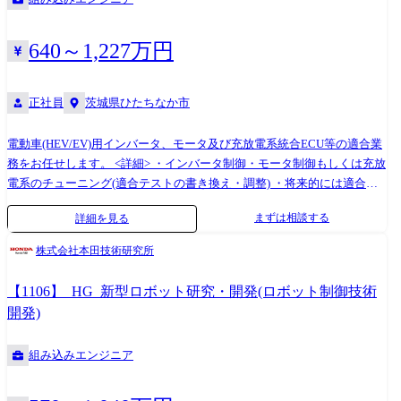
640～1,227万円
正社員
茨城県ひたちなか市
電動車(HEV/EV)用インバータ、モータ及び充放電系統合ECU等の適合業
務をお任せします。 <詳細> ・インバータ制御・モータ制御もしくは充放
電系のチューニング(適合テストの書き換え・調整) ・将来的には適合業
務の効率化や改善業務などをお任せすることも可能です ●ミッション/期
まずは相談する
詳細を見る
待する役割・責任 ・HEV/EV用インバータ、モーター及び充放電系統合
ECU等のシステム検証業務 ・HILS、モーターベンチでのインバータ制
株式会社本田技術研究所
御、モータ制御の動作検証業務や適合業務 ・充放電系ECU評価設備での
動作検証業務や適合業務 ・車両メーカーでの製品試験、実車試験への参
【1106】_HG_新型ロボット研究・開発(ロボット制御技術
加 【業務内容についての補足】 ・雇入れ直後:「求人内容」において、
開発)
会社の定めた業務 ・変更後の範囲:会社の定める業務
組み込みエンジニア