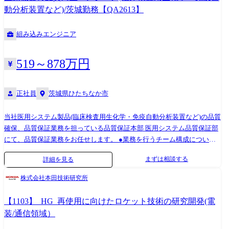
と商社の機能を併せ持つ稀有な企業であり、製造、販売、サービスまで
動分析装置など)/茨城勤務【QA2613】
を一貫して手掛けることであらゆる顧客ニーズに応えられる強みを有し
ています。「見る・測る・分析する」のコア技術を基盤に、医用・バイ
組み込みエンジニア
オ分析装置、放射線治療・先端医療システム、半導体検査装置、半導体
製造装置、先端産業や社会インフラのソリューション事業等、最先端分
野でリーディングカンパニーとして事業を展開しています。 “知る力
519～878万円
で、世界を、未来を変えていく”という企業ビジョンと共に更なる成長を
目指して、積極的な研究開発、設備投資、事業投資を行っています。
正社員
茨城県ひたちなか市
当社医用システム製品(臨床検査用生化学・免疫自動分析装置など)の品質
確保、品質保証業務を担っている品質保証本部 医用システム品質保証部
にて、品質保証業務をお任せします。 ●業務を行うチーム構成について
業務としては多岐にわたりますが、以下3チームに分けて業務を行ってお
まずは相談する
詳細を見る
り、最初は③のチームで業務をお任せする想定です。ご経験に応じ、段
階的に他業務も含めてお任せしていきます。 ※チームを横断して業務を
株式会社本田技術研究所
行うこともあり、明確にチームとしての線引きがあるわけではございま
せんのでご了承ください。 ①設計部隊と連携し品質保証担当として開発
【1103】_HG_再使用に向けたロケット技術の研究開発(電
を推進する業務をメインで担当するチーム ②お客様対応などをメインで
装/通信領域）
担当するチーム ③生産ライン(不具合対応・統計的品質管理・出荷試験な