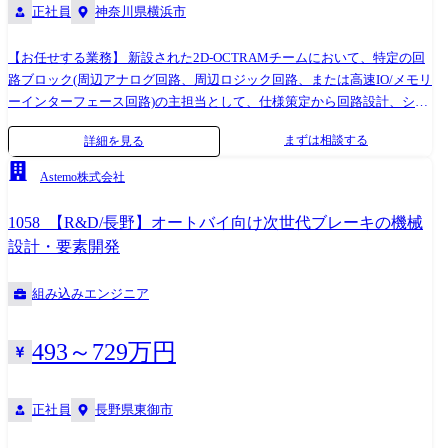
正社員
神奈川県横浜市
【お任せする業務】 新設された2D-OCTRAMチームにおいて、特定の回
路ブロック(周辺アナログ回路、周辺ロジック回路、または高速IO/メモリ
ーインターフェース回路)の主担当として、仕様策定から回路設計、シミ
ュレーション検証までの一連の業務を担っていただきます。 国内外のデ
まずは相談する
詳細を見る
バイス開発者と対等に議論しながら、回路が物理的に動作するための
「境界条件(仕様の閾値)」をご自身で定義し、設計を牽引していく役割を
Astemo株式会社
お任せします。 ※新しいチームへの配属となりますので、担当する回路
ブロックはご経験を踏まえ決定いたします。 【具体的な仕事内容】 A)デ
1058_【R&D/長野】オートバイ向け次世代ブレーキの機械
バイス物理層との連係による仕様策定・境界条件の定義: デバイスエンジ
設計・要素開発
ニアから共有されるメモリセルの物理特性(評価・シミュレーションデー
タ)に基づいた、次世代メモリアーキテクチャが製品レベルで動作するた
組み込みエンジニア
めの電気的・時間的境界条件の定義、および周辺回路に対する仕様策定
とマージン設計。 B)新規メモリ向け周辺回路・ロジック回路のトポロジ
ー考案およびカスタム設計: 2D-OCTRAMの高速・低遅延特性を最大化す
493～729万円
るための、周辺アナログ回路(センスアンプブロック等)や周辺デジタル回
路(デコーダ・ロジックブロック等)の最適な回路トポロジーの考案・検
討、および各種EDAツールを用いたカスタム回路設計の主導。 C)PVTコ
正社員
長野県東御市
ーナーおよび最悪条件を想定した高精度回路シミュレーション・波形検