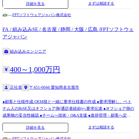
まずは相談する
詳細を見る
FPTソフトウェアジャパン株式会社
FA / 組み込みSE / 名古屋 / 静岡 / 大阪 / 広島 /FPTソフトウェ
アジャパン
組み込みエンジニア
400～1,000万円
正社員
〒451-0046 愛知県名古屋市
●顧客と仕様作成:OEM様と一緒に要求仕様書の作成 ●要求理解し、ベト
ナム人のBrSE又はオフショア側(通訳者経由)へ要求伝達 ●オフショア側の
成果物の妥当性確認 ●チームへ技術・Q&A支援 ●進捗管理・顧客へ定期
的に報告 ・必要に応じて、実務実施
まずは相談する
詳細を見る
FPTソフトウェアジャパン株式会社