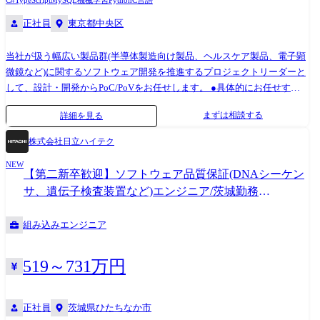
C#
TypeScript
MySQL
機械学習
Python
C言語
正社員
東京都中央区
当社が扱う幅広い製品群(半導体製造向け製品、ヘルスケア製品、電子顕
微鏡など)に関するソフトウェア開発を推進するプロジェクトリーダーと
して、設計・開発からPoC/PoVをお任せします。 ●具体的にお任せする
業務 ・社会やお客さまの真の課題を正しく知り、その課題に対するソリ
まずは相談する
詳細を見る
ューションの提案 ・新しい製品に向けた試作開発における組み込みソフ
トウェアの基本設計、評価、改良設計 ・当社製品や顧客から取得できる
株式会社日立ハイテク
各種データを用いた新しいソリューションシステムの基本設計、評価、
NEW
改良設計 例:あくまで一例ですが、新技術を用いた顕微鏡から得られる画
【第二新卒歓迎】ソフトウェア品質保証(DNAシーケン
像データを用いて、顧客課題を解決するソリューションシステムの設
サ、遺伝子検査装置など)エンジニア/茨城勤務
計・開発 ・システムの実装(一部外注・ベンダーコントロール) ・顧客先
【QA2615】
や当社顧客協創施設での評価サポート ●開発環境 ・OS:Linux, Windows,
組み込みエンジニア
VxWorks, T-Kernelなど ・使用言語:Python, C, C#, Java, TypeScript,
JavaScript, SQLなど 【変更の範囲】会社の定める業務
519～731万円
正社員
茨城県ひたちなか市