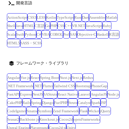
開発言語
ActionScript
CSS3
LESS
Kotlin
TypeScript
Rust
Dart
Assembler
Matlab
Shell
Java
HTML
C言語
Go
PHP
CSS
C++
VB.NET
JavaScript
Ruby
Scala
Swift
Python
C#
VBA
COBOL
Perl
SAS
Objective-C
Haskell
R言語
HTML5
SASS・SCSS
フレームワーク・ライブラリ
Angular
Vue.js
React
Spring Boot
Nuxt.js
Next.js
Redux
.NET Framework
.NET
Flutter
Tailwind CSS
Bootstrap
PhoneGap
FastAPI
Express
NestJS
SAStruts
React Native
Laravel
AngularJS
Node.js
CakePHP
Rails
Spring
Django
FuelPHP
Struts
Catalyst
Spark
JSF
CodeIgniter
Sinatra
Symfony
Zend Framework
Flask
Wicket
jQuery
Seasar2
Backbone.js
Knockout.js
Cocos2d
openFrameworks
Unreal Engine
Playground
Cocos2d-x
Unity