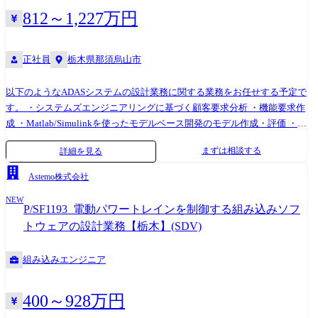
812～1,227万円
正社員
栃木県那須烏山市
以下のようなADASシステムの設計業務に関する業務をお任せする予定で
す。 ・システムズエンジニアリングに基づく顧客要求分析 ・機能要求作
成 ・Matlab/Simulinkを使ったモデルベース開発のモデル作成・評価 ・設
計報告書作成 ・開発日程管理 ・シミュレーションプラットフォームとの
まずは相談する
詳細を見る
連携した評価計画立案 ●入社後すぐの業務 まずはご経験に合わせて、可
能な範囲から先輩社員の業務を徐々に引き継いでいただきます。 入社3
Astemo株式会社
～5か月程度でMatlab/Simulinkをを使ったモデル作成・評価などは1人で
NEW
進められるようになっていただくことを期待しています。 ●入社6か月～
P/SF1193_電動パワートレインを制御する組み込みソフ
1年以降 業務に慣れてきましたら、設計報告書の作成など、上司や顧客
トウェアの設計業務【栃木】(SDV)
に提出するデータやレポートをまとめていただきます。 徐々に顧客との
打ち合わせにも参加いただき、数年後にはプロジェクトリーダーとして
組み込みエンジニア
全体の進捗管理などもお任せしたいと考えています。 <携わる製品の名
称・特徴> 2輪車向けADAS ECU / 2輪車用シミュレーションプラットフォ
ーム 【業務内容についての補足】 ・雇入れ直後:「求人内容」におい
400～928万円
て、会社の定めた業務 ・変更後の範囲:会社の定める業務