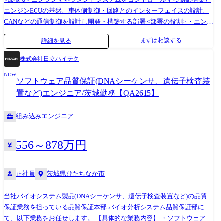
定める業務
エンジンECUの基盤、車体側制御・回路とのインターフェイスの設計、
CANなどの通信制御を設計し開発・構築する部署 <部署の役割> ・エンジ
ン制御、およびセンサーや電制バルブ、アクチュエータなどのコンポー
まずは相談する
詳細を見る
ネント設計、コントロールシステム設計 ・エンジンコントロールの基
礎、基盤となる制御の設計 ・ICE、電動車のOBD/ダイアグマネジメント
株式会社日立ハイテク
のシステム設計 <入社後の担当領域> 新車開発プロジェクトにて車両/エ
NEW
ンジン/システムの使われ方/要求に基づきエンジンやエンジンシステムを
ソフトウェア品質保証(DNAシーケンサ、遺伝子検査装
コントロールする。 制御の開発(制御仕様検討)を行い車両/エンジンの目
置など)エンジニア/茨城勤務【QA2615】
標達成に貢献する。 (具体的には) ディーゼルエンジンのSCR後処理シス
テムコントロールユニット(DCU)の制御仕様・プログラム検証 <使用ツー
組み込みエンジニア
ル> ・CAD(CATIA) ・MATLAB/Simulink
556～878万円
正社員
茨城県ひたちなか市
当社バイオシステム製品(DNAシーケンサ、遺伝子検査装置など)の品質
保証業務を担っている品質保証本部 バイオ分析システム品質保証部に
て、以下業務をお任せします。 【具体的な業務内容】 ・ソフトウェア開