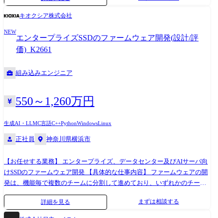
と品質を両立するための統制スキームを構築・定着させます。 ※実装そ
のものではなく、全体を俯瞰し統制する立場として関与します。 3.重要
キオクシア株式会社
開発テーマへの参画・意思決定リード アーキテクチャに大きな影響を与
NEW
える重要プロジェクトに自ら参画し、 基本方針の意思決定を主導しま
エンタープライズSSDのファームウェア開発(設計/評
す。 単なるレビューではなく、自ら現場に入り込み、方向性を決め切る
価)_K2661
役割です。 ※専門性や適性、会社ニーズなどを踏まえ、会社が定める業
務への配置転換を命じる場合があります
組み込みエンジニア
550～1,260万円
生成AI・LLM
C言語
C++
Python
Windows
Linux
正社員
神奈川県横浜市
【お任せする業務】 エンタープライズ、データセンター及びAIサーバ向
けSSDのファームウェア開発 【具体的な仕事内容】 ファームウェアの開
発は、機能毎で複数のチームに分割して進めており、いずれかのチーム
にて業務を行っていただきます。 ●設計業務: ・初期:SSDアーキテクチャ
まずは相談する
詳細を見る
およびファームウェア構造の理解 ・担当モジュール開発:機能設計、コー
ディング、デバッグ ・仕様管理:各種関連ドキュメントの作成 ●評価業務