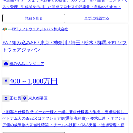
件定義~リリースまで) - 顧客との折衝、スケジュール・品質・コスト・リ
なメモリ・ミックスド回路)等
バックし、究極のパフォーマンスを皆様に提供しています。2021年1月
スク管理 - 生成AIを活用した開発プロセスの効率化・自動化の企画・導
よりAstemoの一員となりましたが、ブレーキ製品はNISSINブランドを継
入 - アジャイル開発体制の構築・運営(スクラム導入支援など) - チームマ
まずは相談する
詳細を見る
続します。NISSINブランドは最先端の試験装置などを用い、あらゆる場
ネジメント、若手エンジニアの育成" 想定されるプロジェクト - ADAS(先
面においてライダーの安全と快適な走行を守る製品を提供すべく、品質
進運転支援システム)向けECUソフトウェア開発 - 車載OS(AUTOSAR、
FPTソフトウェアジャパン株式会社
の高い製品を開発しています。​ ●製品例 ・大型車/小型車/オフロード車
Linuxベース)上でのアプリケーション開発 - 生成AIを活用したテストコー
向けブレーキシステム ・キャリパー(NISSINブランドの技術を結集した最
ド自動生成ツールの導入 - アジャイル開発によるHMI(ヒューマンマシン
FA / 組み込みSE / 東京 / 神奈川 / 埼玉 / 栃木 / 群馬 /FPTソフ
高レベルのキャリパー製品。精密アルミ鋳造法によって製造された、コ
インターフェース)開発プロジェクト
トウェアジャパン
ストパフォーマンスに優れ、カスタムに最適な製品) ・マスターシリンダ
ー(世界各国のスーパースポーツ車やフラッグシップ車の技術を継承した
組み込みエンジニア
マスターシリンダー) ・その他、各種ブレーキパッドや量産車品質の純正
メーカーならではの補修部品、シールキット類、 各種メンテナンス部品
を製造販売しています。 【期待する役割】 二輪分野は成長市場のため、
400～1,000万円
急速に技術進化が進んでおり、常に技術的にも成長できる環境です。
Astemoが有するブレーキ技術の更なる発展のため、技術の進化を進め、
ニーズである二輪車の安全性や快適性の向上に寄与していただきたいと
正社員
東京都港区
考えております。 ・雇入れ直後 :「求人内容」において、会社の定めた
業務 ・変更後の範囲:会社の定める業務
・顧客と仕様作成:メーカー様と一緒に要求仕様書の作成 ・要求理解し、
ベトナム人のBrSE又はオフショア側(通訳者経由)へ要求伝達 ・オフショ
ア側の成果物の妥当性確認 ・チームへ技術・Q&A支援 ・進捗管理・顧客
へ定期的に報告 ・必要に応じて、実務実施