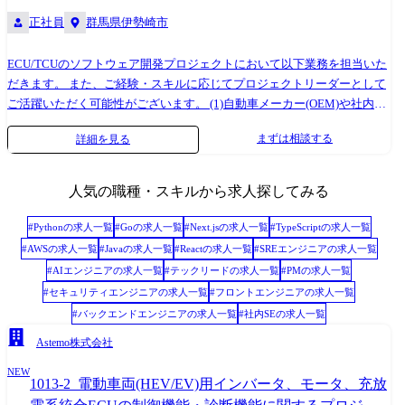
正社員
群馬県伊勢崎市
ECU/TCUのソフトウェア開発プロジェクトにおいて以下業務を担当いた
だきます。 また、ご経験・スキルに応じてプロジェクトリーダーとして
ご活躍いただく可能性がございます。 (1)自動車メーカー(OEM)や社内の
要求に基づき、車両制御機能の要件定義を実施 ・機能、性能、安全要件
まずは相談する
詳細を見る
などを明確化 (2)ソフトウェアのシステム設計・詳細設計を担当 ・アーキ
テクチャ設計や構成要素の実装方法を検討 ・設計内容を関係者と共有す
るためのフローチャートや構成図の作成 (3)設計に基づいたソフトウェア
人気の職種・スキルから求人探してみる
の実装(コーディング)を実施 (4)HILS/MILS環境やテスト車両を用いた検
証・テスト ・単体、結合、システムテストを通じて品質を確認 (5)各構成
#
Python
の求人一覧
#
Go
の求人一覧
#
Next.js
の求人一覧
#
TypeScript
の求人一覧
要素の統合と、システム全体の検証 ・要件を満たしているかを確認し、
#
AWS
の求人一覧
#
Java
の求人一覧
#
React
の求人一覧
#
SREエンジニア
の求人一覧
必要に応じて修正 (6)OEMの開発スケジュールに基づき、開発活動の計
#
AIエンジニア
の求人一覧
#
テックリード
の求人一覧
#
PM
の求人一覧
画・調整を実施 ・進捗、課題、品質などの管理プロセスに関与 (7)OEM
#
セキュリティエンジニア
の求人一覧
#
フロントエンジニア
の求人一覧
との技術的なコミュニケーションを通じて、課題・懸念事項の解決に取
#
バックエンドエンジニア
の求人一覧
#
社内SE
の求人一覧
り組む (8)チームメンバー(請負・派遣含む)の技術支援および育成 ・設
計・検証業務のレビューとフィードバック ・若手技術者への指導・教育
Astemo株式会社
<入社後すぐの業務> まずはご経験に合わせて、ソフトウェア設計、実
NEW
装、テストなどをお任せしたいと思っています。 入社3～5か月程度で小
1013-2_電動車両(HEV/EV)用インバータ、モータ、充放
変更程度のソフトウェア開発をご担当、対応いただけることを期待して