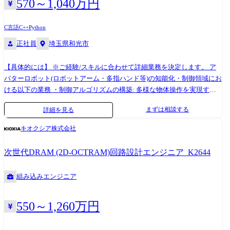
570～1,040万円
C言語
C++
Python
正社員
埼玉県和光市
【具体的には】 ※ご経験/スキルに合わせて詳細業務を決定します。 ア
バターロボット(ロボットアーム・多指ハンド等)の知能化・制御領域にお
ける以下の業務 ・制御アルゴリズムの構築: 多様な物体操作を実現する
ためのロボットアームや多指ハンド等の動作計画・制御技術開発 ・実機
まずは相談する
詳細を見る
への実装・テスト・評価: メカ・電装/センサ担当とも連携し、自社開発
ハードの特性を100%引き出すためのシステム統合、提供価値の
キオクシア株式会社
PoC(Proof of Concept:概念実証)。 ※学会への参加の機会もございます。
※国内外の社内関連部署や海外の研究所との連携もございます。 ※専門
次世代DRAM (2D-OCTRAM)回路設計エンジニア_K2644
性や適性、会社ニーズなどを踏まえ、会社が定める業務への配置転換を
命じる場合があります。 【使用ツール】 ・設計/シミュレーション
組み込みエンジニア
ROS(Robot Operating System)、Linux 等 ・言語 C++、C、Python 等
550～1,260万円