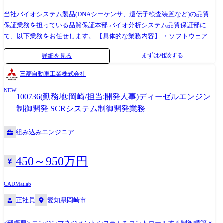
当社バイオシステム製品(DNAシーケンサ、遺伝子検査装置など)の品質
保証業務を担っている品質保証本部 バイオ分析システム品質保証部に
て、以下業務をお任せします。 【具体的な業務内容】 ・ソフトウェア開
発に対する製品ソフトウェアの品質の確保および妥当性確認の計画と実
まずは相談する
詳細を見る
行(ソフトウェア認定業務) ・設計変更(機能向上・部品改廃・原価低減等)
時の不具合作りこみ防止のため、変更内容の妥当性確認 ・納入後、フィ
三菱自動車工業株式会社
ールドサービス部隊で技術的に解決できない事象に関する保守サポート
NEW
業務(ログ解析など) ・品質コンプライアンス遵守のための活動の計画と
100736(勤務地:岡崎/担当:開発人事)ディーゼルエンジン
実行(製品セキュリティ、ソフトウェアに対する法規制を含む) ・ソフト
制御開発 SCRシステム制御開発業務
ウェア起因の製品事故およびソフトウェア品質状況の管理と対応 ・出荷
検査に伴う装置データ整理や調整記録の自動化・電子化などのDX推進 ・
組み込みエンジニア
ソフトウェア品質保証業務へのAI活用による高度化検討 ●入社後お任せ
する業務 装置に多く触れながら製品知識を身に着けるところからのスタ
ートを想定しています。 現行品の設計変更時における認定業務に加わ
450～950万円
り、テストレビュー・検証などの一連の業務の流れを学びます。 上司の
サポートの元で少しずつ業務に入って頂きますが、基本的には業務フロ
CAD
Matlab
ーに沿いながらの業務となりますのでご安心ください。 業務に慣れてき
正社員
愛知県岡崎市
ましたら、新製品に関する型式認定などにも多く関わって頂くことを想
定しています。 将来的にはご自身で新製品の品質保証フローを検討でき
るスキルを身に着けて頂きたいと考えております。 ●変更の範囲:会社の
<部概要> エンジンマネジメントシステムをコントロールする制御構築と