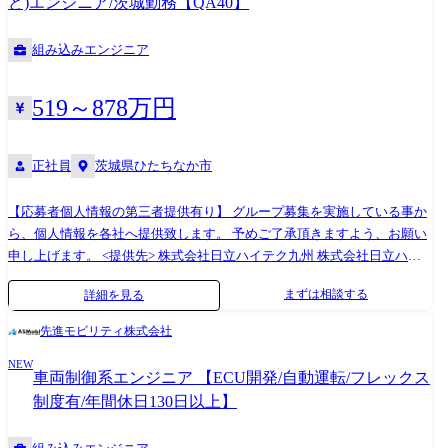
ど)エンジニア/茨城勤務【QA40】
組込み制御系開発部門 カーナビ、車載ECU、医療機器、コピー機など、
様々なターゲット機器のSW開発を受託しております。 また、昨今需要
組み込みエンジニア
の増えているIoTでは組込/制御系のエッジ側の技術だけでなく、 Webフ
ロントやサーバーアプリ、AI/画像認識など多岐に渡る技術を持ったエン
ジニアを必要としています。 まず経験を踏まえた業務に就いていただ
519～878万円
き、実績にあわせて上流や窓口業務も担っていただきます。 〇モバイル
系開発部門 携帯端末アプリやWebアプリ、Nativeアプリからハイブリッ
ドアプリの開発を専門とする集団です。 大手メーカーや通信キャリアを
正社員
茨城県ひたちなか市
中心に、様々な業界のWebアプリ開発に要件定義から開発・運用まで一
貫して携わることができ、 Webアプリエンジニアとしてのスキルアップ
【応募者個人情報の第三者提供有り】 グループ募集を実施している事か
が可能です。 開発の流行に左右される分野であるため、アジャイル開発
ら、個人情報を各社へ提供致します。 予めご了承頂きますよう、お願い
やCIツールの導入は当然のこととして、新しい開発手法やツールも積極
申し上げます。 <提供先> 株式会社日立ハイテク九州 株式会社日立ハイ
的に導入しています。
テクフィールディング 【配属組織について】 ●組織のミッション 医用シ
まずは相談する
詳細を見る
ステム製品に対する品質確保と品質保証のための責任と権限を有してお
り、臨床検査用生化学・免疫自動分析装置などの品質保証、市販後管理
先進モビリティ株式会社
を担っております。 ●ミッション実現に向け現在目指していること ・品
NEW
質問題の早期解決、開発案件の不良要因潰しこみ力を強化する。 ・海外
車両制御系エンジニア 【ECU開発/自動運転/フレックス
コラボ協業会社との関係強化及びグローバル人材の育成品質保証人材を
制度有/年間休日130日以上】
育成する。 ・品質データのデジタル化を推進しており、取得したデータ
の解析結果から品質問題の未然防止を図る。 ・デジタルおよびネットワ