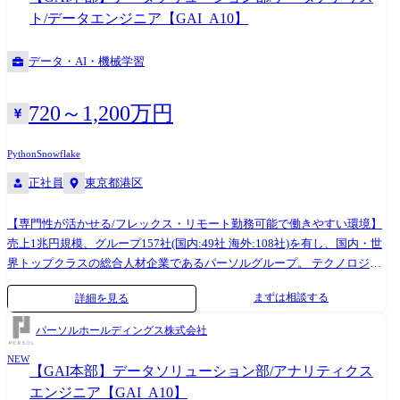
ティストとしてリードする役割を担っていただきます。 デジタル企画、
ト/データエンジニア【GAI_A10】
データサイエンス、エンジニアリング、ガバナンスなどの専門知識を持
つメンバーと、プロジェクトごとにチームを編成して活動します。 パー
データ・AI・機械学習
ソルグループの主要事業である人材ビジネスは、候補者と企業をつなぐ
「リボンモデル」を基盤としており、以下の4つの領域におけるプロジェ
クトが予定されています: 人材マッチングの効率化/顧客接点のデジタル
720～1,200万円
化/セールスプロセスのデジタル化/業務オペレーションの効率化 本ポジ
ションでは、事業課題に対する最適な解決策やAIの活用について、企画
Python
Snowflake
段階から関わります。 さらに、グループ全体に対する横断施策の戦略立
正社員
東京都港区
案から実装までを一貫して担当し、技術的な観点からプロジェクトやチ
ームをリードしていただきます。 ●具体的な担当業務 データサイエンテ
ィストとしてプロジェクトをリードし、以下の業務に携わっていただき
【専門性が活かせる/フレックス・リモート勤務可能で働きやすい環境】
ます。 なお、保守業務の割合は全体の約1割程度です。 1,データ分析と
売上1兆円規模、グループ157社(国内:49社 海外:108社)を有し、国内・世
企画立案 ・デジタル企画担当や事業責任者と連携し、データを分析する
界トップクラスの総合人材企業であるパーソルグループ。 テクノロジー
ことで示唆を得る ・分析結果をもとに企画立案をサポートし、必要に応
の力でグループビジョン「はたらいて、笑おう。」を実現することをミ
まずは相談する
詳細を見る
じてAIのプロトタイプモデルを作成・検証する 2,AIモデルの構築および
ッションに、サービスの進化や、グループの生産性・競争力の向上、社
サービス化 ・サービス化に向けたAIモデルの設計・構築 ・AIシステムや
員の働く環境の良化などをITの側面から推進しています。 ●業務詳細 デ
パーソルホールディングス株式会社
AIプロダクトの開発・保守運用 パーソルグループの事業・サービスの開
ータを用いた各種施策の推進、分析高度化、およびデータの利活用のた
発にチームで参画いただくか、パーソルホールディングス内のプロジェ
NEW
めのデータ整備や、データマネジメントを担っていただきます。下記の
【GAI本部】データソリューション部/アナリティクス
クトでの参画になります。場合によっては一時的な兼務/出向をいただく
ような業務を、チームで連携しながら取り組んでいただきます。 ・事業
エンジニア【GAI_A10】
場合がございます。 ●配属組織:グループAI本部 データソリューション