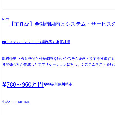
NEW
【主任級】金融機関向けシステム・サービスの
システムエンジニア（業務系）
正社員
職務概要 ・金融機関と仕様調整を行いシステム企画・提案を推進する
各開発会社が作成したアプリケーションに対し、システムテストを行
リティ部隊を巻き込み実現方式を固める。 ・金融機関と合意した仕
会社が適切にシステム開発が推進できているかを管理する。 ・基本
働品質が確保されたかを分析・評価する。 本番稼働品質に達していな
780～960万円
神奈川県川崎市
ンターネットバンキングサービスを提供しています。 API連携やFI
ービスビジネスユニット(金融システム) 金融第一システム事業部 第
ており、その中で法人インターネットバンキングサービスを提供してい
生成AI・LLM
HTML
程に携われる組織です。 特にシステム企画・提案では要件定義、基
り、最終的なシステム全体の稼働品質は日立の受入れ試験にて確保し