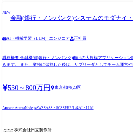
NEW
金融(銀行・ノンバンク)システムのモダナイ・
AI・機械学習（LLM）エンジニア
正社員
職務概要 金融機関(銀行・ノンバンク)向けの大規模アプリケーショ
きます。 また、業務に習熟した後は、サブリーダとしてチーム運営や開発推進にも関与いただきます。 職務詳細 ・金融機関
・モダナイズ案件(クラウド移行、アーキテクチャ刷新等)およびAI(生
員として、進捗・品質向上に向けた取り組みへの参画 ・小規模チーム
よび実装への反映 ・開発に関わる各種調整・コミュニケーション(チーム内・パートナー等) 携わる事業・ビジネス・サービス・製品など 銀
530～800万円
東京都内(23区
事いただきます。 要件整理から設計・開発・テスト・リリースまで
API化を中心としたモダナイズ案件が増加しており、これらの開発案件
プロセスの高度化にも取り組んでいます。 配属組織名 AI&ソフトウェアサービスビジネスユニット(アプリケーションサービス) アプリケーションサービス事業部 第一アプリケーション本
Amazon Aurora
Node.js
AWS
SASS・SCSS
PHP
生成AI・LLM
部 配属組織について(概要・ミッション) 銀行・ノンバンク分野の大規模システム開発を担う組織です。 社会インフラを支えるミッションクリティカルなシステムを対象に、安定した開発・
運用を行ってきました。 近年は、クラウド活用やモダナイズ、AI活
に、より高付加価値なサービス提供をめざしています。
株式会社日立製作所