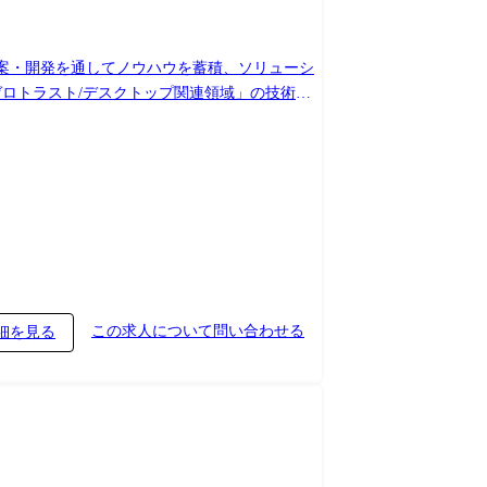
提案・開発を通してノウハウを蓄積、ソリューシ
2ゼロトラスト/デスクトップ関連領域における
て、ソリューションの開発につなげる対応を実施
ービス/製品/技術(パブリッククラウド、ハー
/成果物等)を体系的に整理し、組織内で共有す
ービス(AWS、
・ゼロトラストに関連する各種サービス(SASE、IdP、エンドポイ
この求人について問い合わせる
細を見る
たシステム) ・各種ミドルウェア(JP1、
、決済系・情報系・業務系などの社会インフラシ
とをミッションとします。また、組織横断の技
nce:組織横断的な取組みを進めるために専門知識を