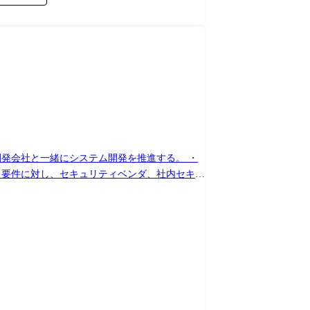
発会社と一緒にシステム開発を推進する。 ・
ィ要件に対し、セキュリティベンダ、社内セキュ
社の設計書レビュー、ソースレビューなど各開発
を推進する。 システムテストした結果、本番稼
・サービス・製品など 金融機関向けに法人イ
開していく予定です。 配属組織名 デジタルサ
会インフラである金融機関システムを事業領域とし
発/試験～本番リリース～保守・運用の全ての工
ステム開発はマルチベンダにて開発を行ってお
善要望を踏まえて保守・運用を行います。