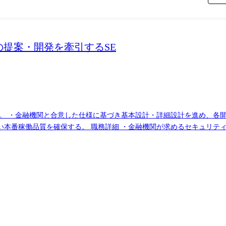
提案・開発を牽引するSE
。 ・金融機関と合意した仕様に基づき基本設計・詳細設計を進め、各開
い本番稼働品質を確保する。 職務詳細 ・金融機関が求めるセキュリテ
様を漏れなく設計書に反映し、各開発会社へ開発依頼を行う。 各開発会
設計書をもとにテストシナリオ、テストデータを作成し、システムテスト
い場合は、追加テスト等の品質向上を実施する。 携わる事業・ビジネス
DO認証サービスなど、ネットチャネルとして最先端の機能を今後拡充し展
四本部 第四部第2G 配属組織について(概要・ミッション) ●概要 社
る。 ●ミッション お客さまと一緒にシステム企画/提案～システム開
本設計にて日立が主導でお客さまと仕様調整を行うことができます。 シ
ています。 本番リリース後はお客さまからの問合せ対応や稼働後の改