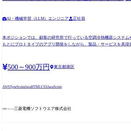
AI・機械学習（LLM）エンジニア
正社員
本ポジションでは、顧客の研究所で行っている空調冷熱機器システム
もとにプロトタイプのアプリ開発をしながら、製品・サービスを具現
基にプロトタイプの開発を行い、製品・サービスの方向性を具体化していくポジションです。 サービスの内容は空調関連のクラウドサービ
リューション提供のクラウドアプリケーション開発がミッションとなります。 データ活用で設備や機器の価値向上を目指し、私たちの部署は実用化に向けた新サービ
を担っています。 また、数年前よりAIを活用した開発のも導入も進めているためしてお
500～900万円
東京都港区
存のソフトウェア開発もお任せする場合もございます。 (例:空調冷熱機器の営業販売・設計支援
発を進めていきます。 三菱電機ソフトウエアでは要求分析～設計～
いくこともあります。 業務の中でクラウド開発の専門性を深めて頂き、ゆくゆくはリーダーとしての役割を期待しております。 ※一時的に顧客に出向して要求分析やシステム設計をお任せ
AWS
TypeScript
Java
HTML
CSS
JavaScript
することもあります <開発環境> AWS、Java、JavaScript、HTML、CSS、SQL、TypeScript、Python等 <組織のミッション> ・空調冷熱機器のシステムの販売、設計を支援するため、製品の知
識や、システムの ソフトウェア開発の技術をもって自動化、効率化を行い、顧客の営業販売事業に貢献する。営業・設計支援のための技術・ドメイン知識を活かし、ソフトウェアで自動
化・効率化を実現する ・空調冷熱、ビルシステムの先行開発を顧客
三菱電機ソフトウエア株式会社
空調冷熱・ビルシステムの先行開発を顧客と協業し、実装・検証を行い、製品化をスムーズに支援する <ビジョン、活動方針>
ト売りへの変革を行っており、今までの営業販売・設計支援アプリケ
事業分野との連携による新たなサービスや価値を創造し、顧客の事業拡大に貢献していく。 【変更の範囲】会社の定める業務※ ※業務の都合