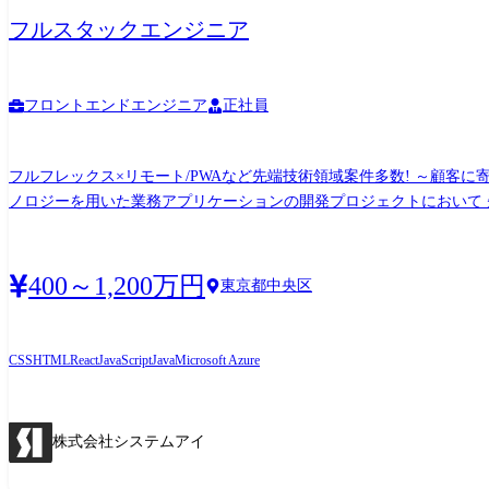
又は転任を命じることがある。
フルスタックエンジニア
フロントエンドエンジニア
正社員
フルフレックス×リモート/PWAなど先端技術領域案件多数! ～顧客に寄り添った柔軟
ノロジーを用いた業務アプリケーションの開発プロジェクトにおいて
任せします。 ■具体的な仕事内容[雇用直後] フロントエンド・バックエンド・クラウドを用いたシステム開発プロジェクトにおいて下記工程を経験に応じてお任せしていきます。 ・先端技
術調査及び検討(顧客提案の為) ・基本設計以降の設計業務全般 ・実装～テスト ・品質
ド:React/Typescript/Node.js/HTML/CSS/Javascript バックエンド:Java/PHP/Ruby/P
400～1,200万円
東京都中央区
応じて、ウォーターフォール/アジャイルの開発手法も柔軟に選択。 
の能力・志向に合わせ
CSS
HTML
React
JavaScript
Java
Microsoft Azure
株式会社システムアイ