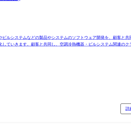
やビルシステムなどの製品やシステムのソフトウェア開発を、顧客と共
化していきます。顧客と共同し、空調冷熱機器・ビルシステム関連のク
スとなり、家電で蓄積されたデータを活用したソ
スのプロトタイプ開発
りますので、最新技術に触れることができる環境です。 上記の業務がメインとなりますが、一
アプリケーションのソフトウェア開発) <業務詳細>顧客とコミュケーションを取りながら開
実装～評価までの一連の工程に携わりますが、一部機能または一部プロ
とともに行い、技術の確立と検証を行う とともに、製品化、システムへ
詳
 ・顧客が開発する製品やシステムのビジネスが物売りからコ
ーション、先行技術ソフトウェア開発経験や、それらから得られたドメ
によっては会社外の職務に従事させるため出向