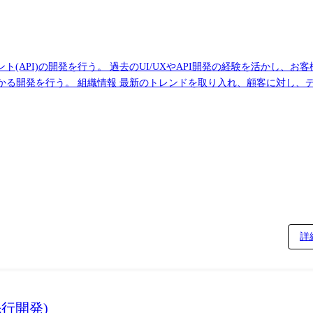
テクトとして複数の案件に技術者として参画することも可能であり、様
整っており、管理職やスペシャリストポジションへの任用といったキャ
API)の開発を行う。 過去のUI/UXやAPI開発の経験を活かし、
能。 また、BPMを活用した銀行業務改革(オペレーション効率化)にかかる開発を行う。 組織情報 最新のトレンドを
詳
先行開発)