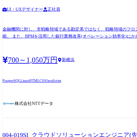
持つ人材やノウハウを集約し組織化すること キャリアパス システム開発に従事することで、システムエンジニアに必要なスキルを習得することができます。将来は、自らプロジェクトマネ
ージャとなり、プロジェクトを推進する立場となることも、ITアーキ
UI・UXデザイナー
正社員
内の資格認定や社外の資格取得を会社として積極的に支援する制度が
できます。
金融機関に対し、非戦略領域である勘定系ではなく、戦略領域のフロント(
700～1,050万円
新横浜
PostgreSQL
Linux
HTML
CSS
JavaScript
株式会社NTTデータ
004-019SI_クラウドソリューションエンジニア(