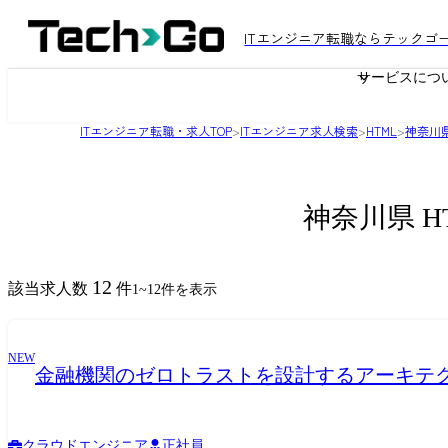
ITエンジニア転職ならテックゴ
サービスにつ
ITエンジニア転職・求人TOP
>
ITエンジニア求人検索
>
HTML
>
神奈川
神奈川県 
12
該当求人数
件
1
~
12
件を表示
NEW
金融機関のゼロトラストを設計するアーキテク
クラウドエンジニア
正社員