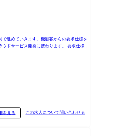
同で進めていきます。機顧客からの要求仕様を
ラウドサービス開発に携わります。 要求仕様を
部既
セスにおいては協力会社と分担して開発を進めて
の搭載をスムーズに実現するための支援を行う。
この求人について問い合わせる
細を見る
イン知識、先行技術力を発揮して、顧客の他の