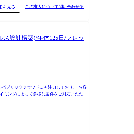
この求人について問い合わせる
細を見る
設計構築)/年休125日/フレッ
等のパブリッククラウドにも注力しており、 お客
タイミングによって多様な案件をご対応いただき
ネジメント・PM業務（プレイング対応） ・案
生時の対応 ・是正案の検討および顧客対応 ・
管理・育成 ・目標設定および人事評価（一次評
び改善 ・課単位の売上・利益を評価指標の一つ
いただき、 徐々に上記業務へ業務範囲を増や