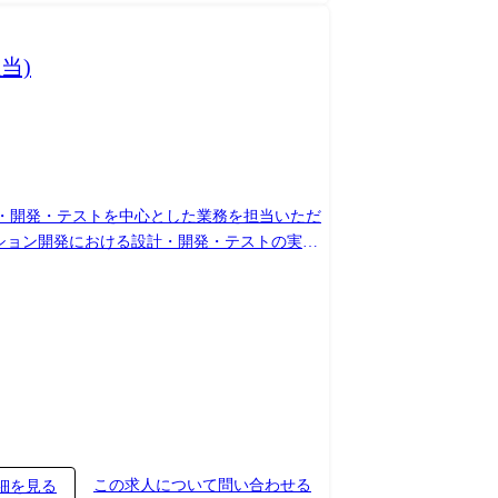
当)
計・開発・テストを中心とした業務を担当いただ
の開発(設計・実装・テスト) ・開発チームの一
を担当 ・顧客要件を踏まえた設計内容の検討お
ン化を含むマイグレーションや、クラウド活用・
ド開発、AI(生成AIを含む)を活用した開発
融機関の業務基盤を支え続けてきた実績をもと
この求人について問い合わせる
細を見る