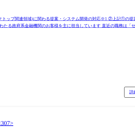
スクトップ関連領域)に関わる提案・システム開発の対応※1 ②上記①の
行う場合は、プロジェクトメンバとして設計、開発に専従します。 ※
トへの参画 ②作業を通じて蓄積したノウハウを組織内で共有,体系化し
せしたいと思います。 携わる事業・ビジネス・サービス・製品など ●組織共通のソ
ションを通してお客様とコミュニケーションをとりながら、社内外のサ
てシステム化を進めていきます。また、蓄積した技術ノウハウ(プロセス
します。 本組織全体では主に以下のような技術を取り扱っています。 ・クラウドサ
)) (※)https://digital.careers.hitachi.co.jp/1223/ 
詳
e、Citrix) ・オンプレミス(高信頼サーバ、高信頼ストレージで構成され
に、システムインテグレーションを行っています。システム開発を通して
07>
術向上施策検討や新たな事業価値の創造を行うことで組織に貢献するこ
検討、システム開発を担っています。 *1 Center of Excelle