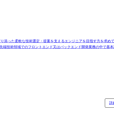
な技術選定・提案を支えるエンジニアを目指す方を求めています～ Webサービスの開発か
 先端技術領域でのフロントエンド又はバックエンド開発業務の中で基本
管理(ソースコードレビュー等) ・会社の定める業務 【使用言語など】 フロントエン
ython/Go/Haskell クラウド:AWS/GCP/Azure ツール:Github/Slack/Backlog/Box 【開発スタイル
フロントエンド/バックエンドと横断的に開発に従事したり、クラウド領
て柔軟にチーム体制を作っています。 ■具体的な仕事内容[変更の範囲] 変更なし
詳