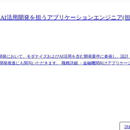
AI活用開発を担うアプリケーションエンジニア(担
ン開発において、モダナイズおよびAI活用を含む開発案件に参画し、設
向けアプリケーション開発における設計・開発・テストの実施
成AIを含む)を活用した開発への参画 ・担当機能/コンポーネント単位で
(2～3名程度)の開発推進、または、サブリーダとしてチーム運営の補佐
行・ノンバンク向けのアプリケーション開発に従
、開発工程全体に携わることが可能です。 現在は、ホストからのオープ
に参画いただきます。 また、開発においては、アジャイル手法やローコー
用などを通じて、既存システムの高度化・刷新に取り組んでいます。 金
詳