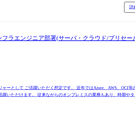
詳
ラエンジニア部署(サーバ・クラウド/プリセールス
ーとして ご活躍いただく想定です。 近年ではAzure、AWS、OCI
活躍いただけます。 従来ながらのオンプレミスの業務もあり、時期や
す。 ★具体的なプレイングマネージャーの仕事内容例 ①プロジェクトマ
・業務課題の整理および改善対応 ②トラブル・課題対応 ・トラブル発
応 ③メンバーマネジメント ・正社員メンバー（約8～10名）の業務
・利益を含む数値目標の管理 ・担当案件の工数・採算・KPIの把握およ
門と連携した案件運営および運用最適化 まずはできる範囲からはじめて