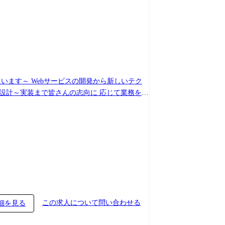
ら新しいテク
設計～実装まで皆さんの志向に 応じて業務をお
など】 案件の特徴に
域に特化して基盤構築を担当したりなどを各自
この求人について問い合わせる
細を見る