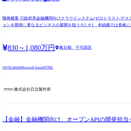
職務概要 ①政府系金融機関向けクラウドシステム(ゼロトラスト/デ
ョンを開発し更なるビジネスの展開を狙う※2 ※1 本組織では多岐にわたる政府系金融機関のお客様を主に担当しています 直近の職務は「ゼロトラスト/デスクトップ関連領域」の技術に
注力し、お客様への提案から開発に携わることが主となります。開発を
ノウハウ蓄積/展開、R&Dを行うことも職務の一環となります。 職務詳細 ①まずはお客さまに向け提案・開発に携わっていただきます。 (例)M365を中心としたデバイス管理・セキュリティ
基盤のための提案活動の実施、また受注後のシステム開発プロジェク
830～1,080万円
東京都 千代田区
していただきます 入社後まずは職場環境や日立の仕事に慣れていただくために、サブリーダ候補として、他メンバと協働でプロジェクト従事していただきます。ゆくゆくはゼロトラスト/デ
スクトップ関連領域について、プロジェクト横断で技術的な統括を行うスペシャリストとして業務をお任
リューションの開発及びソリューションの展開 システムインテグレー
AWS
GitHub
Microsoft Azure
HTML
ドウェア、ミドルウェア、パッケージ、ソフトウェア開発)も組合わせ
ることで強みを作り、それらを発展させ共通的に展開できるソリューションを開発
Azure、Microsoft 365等 主要パブリッククラウド、SaaSや自社ASPサービス(※
株式会社日立製作所
ントセキュリティに係る各種サービス) ・仮想化技術(コンテナ、VMwar
Cosminexus、Oracleなど) 配属組織名 デジタルサービスビジネスユニット(金融システム) 金融システム第二事業部 第二本部 DTG(デジタル・テノクノロジーG) 配属組織について(概要・ミ
ッション) ●組織概要/ミッション 本組織は政府系金融機関を対象
ステムを提供し、金融・経済の安定に貢献しています。 ●担当業務概要 プロジェクト運営能力に加え認証やネットワーク、セキュリティに強みを持つエンジニアを集約し、組織的な強みづ
【金融】金融機関向け、オープンAPIの開発担当<3
くりを目指しています。提案活動やプロジェクト参画、組織全体の技
術CoE部署*1において、組織共通の技術ノウハウを蓄積してソリューションを