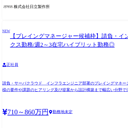
株式会社日立製作所
NEW
【プレイングマネージャー候補枠】請負・インフ
クス勤務/週2～3在宅ハイブリット勤務◎
正社員
請負・サーバクラウド インフラエンジニア部署のプレイングマネージャ
様の要件や課題のヒアリング及び提案から設計構築まで幅広い分野で
ます。 クラウド・オンプレミスの案件割合は、約6:4の割合となりま
件の進捗・品質・課題管理 ・顧客との実務レベルでの調整・定例報告 
再発防止に向けた運用改善の推進 ※重大事案は上位管理職と連携して対
710～860万円
勤務地未定
価） ・進捗管理・品質フォロー ④数値管理（重要業務） ・課の売上
として、案件運営・工数・採算管理を通じた数値達成の推進 ・営業部