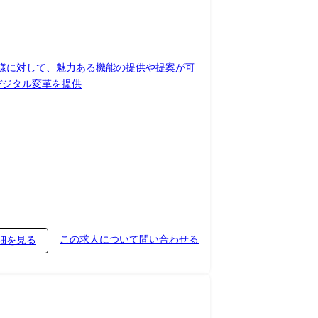
々なキャリアパスが選択可能です。 加えて、社
リア形成に向けたスキルアップを目指すことが
お客様に対して、魅力ある機能の提供や提案が可
取り入れ、顧客に対し、デジタル変革を提供
この求人について問い合わせる
細を見る