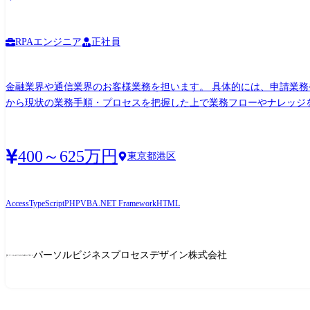
RPAエンジニア
正社員
金融業界や通信業界のお客様業務を担います。 具体的には、申請業
から現状の業務手順・プロセスを把握した上で業務フローやナレッジを
て、速攻で業務の可視化から課題箇所の特定までを行い、RPA、VBA、Po
のような現場でも自由に取り扱える無償のデジタルツールを利用する
最適なソリューション提案を行います。 費用対効果だけではなく導
400～625万円
東京都港区
ら解決策の立案・実装までを一気通貫で対応することができ、生産性の高
ヒアリングで業務を可視化し、改善点を抽出、最適なデジタルツール
す。 担当職種の変更の範囲:会社の定める職種(出向を命じることがあ
Access
TypeScript
PHP
VBA
.NET Framework
HTML
パーソルビジネスプロセスデザイン株式会社