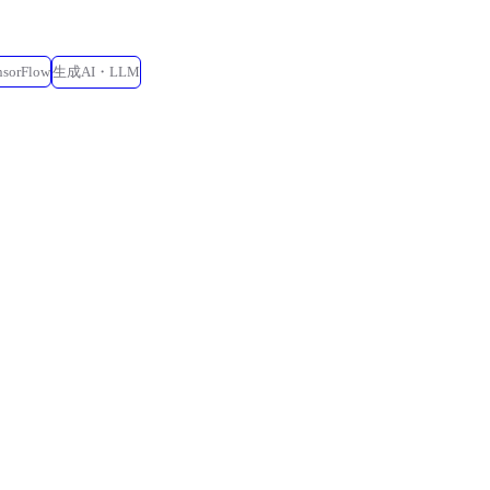
nsorFlow
生成AI・LLM