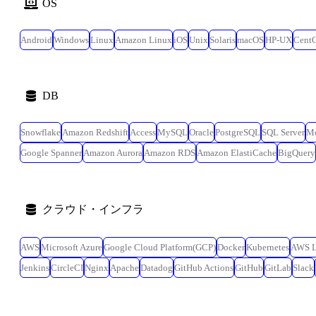
OS
Android
Windows
Linux
Amazon Linux
iOS
Unix
Solaris
macOS
HP-UX
Cent
DB
Snowflake
Amazon Redshift
Access
MySQL
Oracle
PostgreSQL
SQL Server
M
Google Spanner
Amazon Aurora
Amazon RDS
Amazon ElastiCache
BigQuery
クラウド・インフラ
AWS
Microsoft Azure
Google Cloud Platform(GCP)
Docker
Kubernetes
AWS 
Jenkins
CircleCI
Nginx
Apache
Datadog
GitHub Actions
GitHub
GitLab
Slack