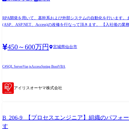
RPA開発を用いて、基幹系および外部システムの自動化を行います。また、R
(ASP、ASP.NET、Access)の改修を行なって頂きます。 【入社後の業務内容】 ・社内システム構築に関わる全般(グループ会社含む) ・業務分析 ・システム企画・立案 ・仕様設計、プログラ
ム開発(RPA、開発言語を使用した開発) ・テスト、稼動支援
450～600万円
宮城県仙台市
C#
SQL Server
Vue.js
Access
Spring Boot
VBA
アイリスオーヤマ株式会社
B_206-9_【プロセスエンジニア】組織のパ
す