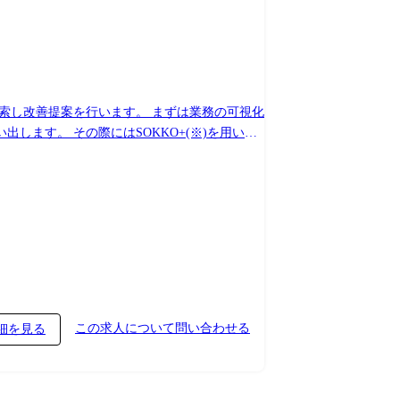
索し改善提案を行います。 まずは業務の可視化
ます。 その際にはSOKKO+(※)を用い
セスの改善提案までを実現させます。 その際にはど
ーションを用いるケースもあり、お客様現場に
お客様業務を担う我々だからこそ、課題の発見か
めの当社独自のアセスメントサービス。 短時間の
には、組織全体のデジタル変革を伴走支援しま
この求人について問い合わせる
細を見る