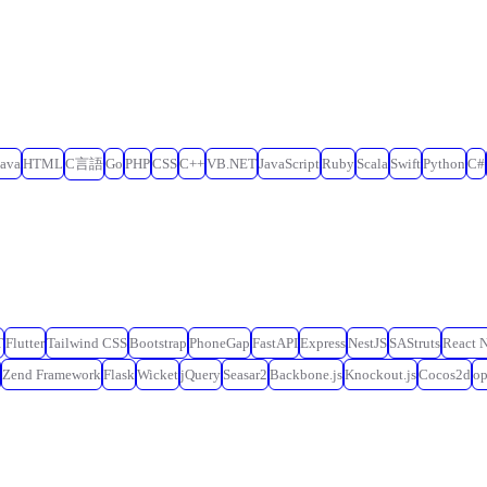
Java
HTML
C言語
Go
PHP
CSS
C++
VB.NET
JavaScript
Ruby
Scala
Swift
Python
C#
T
Flutter
Tailwind CSS
Bootstrap
PhoneGap
FastAPI
Express
NestJS
SAStruts
React N
Zend Framework
Flask
Wicket
jQuery
Seasar2
Backbone.js
Knockout.js
Cocos2d
o