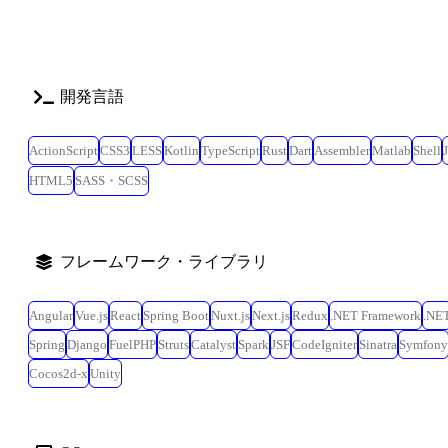
開発言語
ActionScript
CSS3
LESS
Kotlin
TypeScript
Rust
Dart
Assembler
Matlab
Shell
HTML5
SASS・SCSS
フレームワーク・ライブラリ
Angular
Vue.js
React
Spring Boot
Nuxt.js
Next.js
Redux
.NET Framework
.NE
Spring
Django
FuelPHP
Struts
Catalyst
Spark
JSF
CodeIgniter
Sinatra
Symfony
Cocos2d-x
Unity