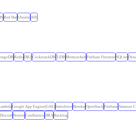
OS
Red Hat
Ubuntu
AIX
ongoDB
Redis
DB2
CockroachDB
TiDB
Memcached
Firebase Firestore
SQLite
Dyn
Lambda
Google App Engine(GAE)
Salesforce
Heroku
OpenStack
Firebase
Amazon C
Discord
Notion
Confluence
JIRA
Backlog