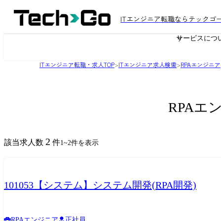
ITエンジニア転職ならテックゴ
サービスにつ
ITエンジニア転職・求人TOP
>
ITエンジニア求人検索
>
RPAエンジニア
RPAエ
2
該当求人数
件
1
~
2
件を表示
101053【システム】システム開発(RPA開発)
RPAエンジニア
正社員