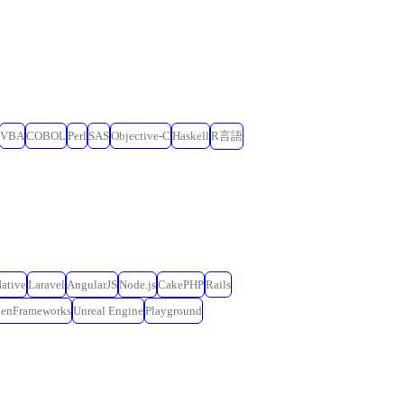
VBA
COBOL
Perl
SAS
Objective-C
Haskell
R言語
ative
Laravel
AngularJS
Node.js
CakePHP
Rails
penFrameworks
Unreal Engine
Playground