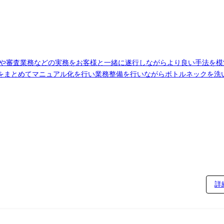
務や審査業務などの実務をお客様と一緒に遂行しながらより良い手法を模
まとめてマニュアル化を行い業務整備を行いながらボトルネックを洗い出し
wer Platform、kintoneなどのデジタル技術を活用した業務プロ
ケースもあれば、有償ではあるものの費用対効果が高く見込めるソリュ
入難易度も併せて提示することで意思決定までを促すことが可能です。 
い業務遂行を実現しています。 ※SOKKO+ とは? 業務効率化のた
を選定するため、スピーディーに業務効率化を実現できます。 最終的
り、その場合は出向先の定める職種)
詳