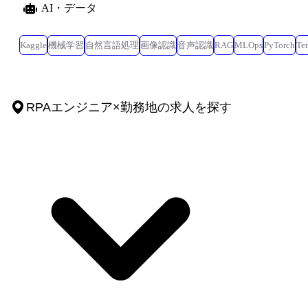
AI・データ
Kaggle
機械学習
自然言語処理
画像認識
音声認識
RAG
MLOps
PyTorch
Te
RPAエンジニア
×
勤務地
の求人を探す