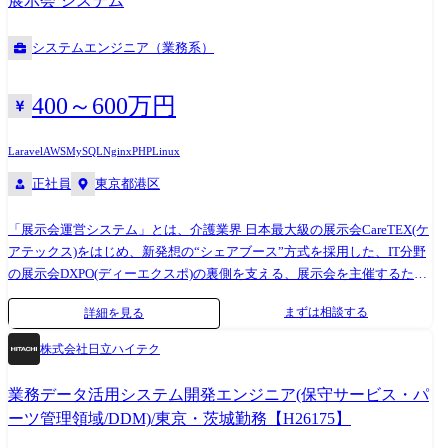
展示会 システム
リのUI/UXデザイン ・大手保険会社様のWebシステムデザイン ・大手重
し、RAGやエージェント開発に取り組む実践的なトレーニングを提供し
工業メーカー様のロボティクスにおけるモバイルアプリ、管理システム
ます。 このトレーニングを通じて、基本的な構築や運用技術が自然と身
システムエンジニア（業務系）
アプリのUI/UXデザイン
につき、実務に直結するスキルを習得できます。 プログラミングスキ
ル、データベース、クラウドなどのWebエンジニアとしての知識さえあ
400～600万円
れば、生成AIエンジニアとして大きく成長することができます。 <集合
技術研修> 生成AIやクラウドの基本概念や技術を学ぶための集合技術研
修に参加できます。 研修では、専門の講師による講義やハンズオン形式
Laravel
AWS
MySQL
Nginx
PHP
Linux
の実習を通じて業務での活用方法を学ぶことができます。
正社員
東京都港区
「展示会運営システム」とは、介護業界 日本最大級の展示会CareTEX(ケ
アテックス)をはじめ、新発想の“シェアブース”方式を採用した、IT分野
の展示会DXPO(ディーエクスポ)の裏側を支える、展示会を主催するため
に無くてはならない、重要なシステムです。 具体的には、以下のような
まずは相談する
詳細を見る
機能を実装し、年間のべ約2,100社の出展社、70,000名以上の来場者を支
えています。 (1)主催者(=当社)が、年間約20展開催している展示会情報の
株式会社日立ハイテク
管理や、出展社と来場者情報の管理機能 (2)出展社が、リアル展・オンラ
イン展の出展に関する提出物を申請する機能や、来場者との商談・オン
業務データ活用システム開発エンジニア(保守サービス・パ
ライン名刺交換・動画視聴・資料DLに関する機能等 (3)来場者が、リア
ーツ管理領域/DDM)/東京・茨城勤務【H26175】
ル展の来場に必要な事前登録・セミナー予約・商談予約・来場者バッジ