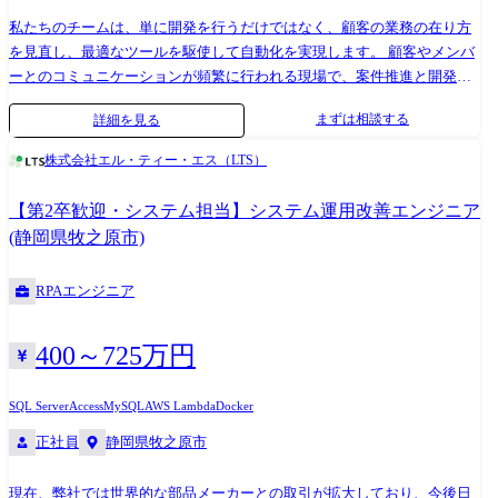
私たちのチームは、単に開発を行うだけではなく、顧客の業務の在り方
を見直し、最適なツールを駆使して自動化を実現します。 顧客やメンバ
ーとのコミュニケーションが頻繁に行われる現場で、案件推進と開発の
両軸に強みを持つ方にとって最適な環境です。 ■主な業務 ・RPA および
まずは相談する
詳細を見る
そのほかの周辺ツール(VBA、PowerShell など)を用いた業務自動化支援
・顧客への提案、折衝、メンバーフォロー、意思決定、プロジェクト管
株式会社エル・ティー・エス（LTS）
理 ・顧客の要望に基づく自動化案件において、案件 PM としてヒアリン
グ、要件定義、スケジュール管理、改善施策の推進 ■使用ツール例 ・
【第2卒歓迎・システム担当】システム運用改善エンジニア
RPA ツール(BizRobo!、Automation 360) ・マイクロソフト製品全般
(静岡県牧之原市)
(Windows 、Azure 、Microsoft 365 、PowerPlatform など) ■勤務環境 在宅
勤務可(必要に応じて出社の可能性あり) ＜お客さま例＞ ◆三菱商事 ◆ス
RPAエンジニア
ターバックス コーヒー ジャパン ◆いすゞ自動車
400～725万円
SQL Server
Access
MySQL
AWS Lambda
Docker
正社員
静岡県牧之原市
現在、弊社では世界的な部品メーカーとの取引が拡大しており、今後日