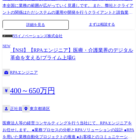
本全国に業務の範囲が広がっていく見通しです。 また、弊社とクライア
ントの関係はただシステムの運用や開発を行うクライアントと請負業者
の関係ではなく、クライアントの悩みや課題の解決、提言までを行う事
まずは相談する
詳細を見る
業の伴走者のような関係性にあります。 そのため、今回の職種では、IT
サービスエンジニアとしての実務をこなせるだけのITの専門性・実務経
NSイノベーションズ株式会社
験だけでなく、クライアントとの関係性を維持しつつも、本質的な課題
NEW
の発見、その課題に対する的確な対策を実行していくことが求められま
【NSI】【RPAエンジニア】医療・介護業界のデジタル
す。 <担当業務> ・社内システム(PCセットアップの自動化ツール)の機能
革命を支える!プライム上場G
の追加・変更・改善やメンテナンス ・データベース(SQL Server・Access)
を利用した調査や資料作成 ・PCセットアップやヘルプデスク担当者への
RPAエンジニア
技術支援やエスカレ対応 ・IT担当者との定例会への参加や依頼への対応
・顧客のIT課題解決の支援 <運用環境> ・Windows系サーバ ・CADシステ
ムなど
400～650万円
正社員
東京都港区
医療法人等の経営コンサルティングを行う当社にて、RPAエンジニアを
お任せします。 ●業務プロセスの分析とRPAソリューションの設計 ●RPA
を用いた業務自動化プロジェクトの推進 ●お客様とのコミュニケーショ