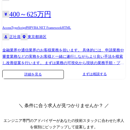
・大手メーカー向け:既存RPAからのマイグレーション(Power Automate
for Desktop) ・採用代行事業向け:スカウト等採用業務の自動化(BizRobo! /
400～625万円
Power Automate for Desktop) ・大手製薬会社向け:市民開発者の育成の伴
走支援(UiPath / Power Platform / Copilot Studio)
Access
TypeScript
PHP
VBA
.NET Framework
HTML
正社員
東京都港区
金融業界や通信業界のお客様業務を担います。 具体的には、申請業務や
審査業務などの実務をお客様と一緒に遂行しながらより良い手法を模索
し改善提案を行います。 まずは業務の可視化から現状の業務手順・プロ
セスを把握した上で業務フローやナレッジをまとめてマニュアル化を行
まずは相談する
詳細を見る
い業務整備を行いながらボトルネックを洗い出します。 その際には
SOKKO+(※)を用いて、速攻で業務の可視化から課題箇所の特定までを行
い、RPA、VBA、Power Platform、kintoneなどのデジタル技術を活用した
業務プロセスの改善提案までを実現させます。 その際にはどのような現
場でも自由に取り扱える無償のデジタルツールを利用するケースもあれ
＼ 条件に合う求人が見つかりませんか？ ／
ば、有償ではあるものの費用対効果が高く見込めるソリューションを用
いるケースもあり、お客様現場に最適なソリューション提案を行いま
す。 費用対効果だけではなく導入難易度も併せて提示することで意思決
エンジニア専門のアドバイザー
があなたの技術スタックに合わせた求人
定までを促すことが可能です。 お客様業務を担う我々だからこそ、課題
を個別にピックアップして提案します。