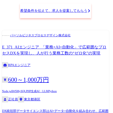
の発見から解決策の立案・実装までを一気通貫で対応することができ、
生産性の高い業務遂行を実現しています。 ※SOKKO+ とは? 業務効率化
希望条件を伝えて、求人を提案してもらう
のための当社独自のアセスメントサービス。 短時間のヒアリングで業務
を可視化し、改善点を抽出、最適なデジタルツールを選定するため、ス
ピーディーに業務効率化を実現できます。 最終的には、組織全体のデジ
タル変革を伴走支援します。 担当職種の変更の範囲:会社の定める職種
パーソルビジネスプロセスデザイン株式会社
(出向を命じることがあり、その場合は出向先の定める職種)
E_371_AIエンジニア_「業務×AI×自動化」で広範囲なプロ
セスDXを実現し、人が行う業務工数の“ゼロ化”の実現
RPAエンジニア
600～1,000万円
Node.js
AWS
MySQL
PHP
生成AI・LLM
Python
正社員
東京都港区
DX統括部データサイエンス部はAI×データ×自動化を組み合わせ、広範囲