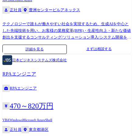
AWS
Microsoft Azure
正社員
豊洲センタービルアネックス
テクノロジーで誰もが働きやすい社会を実現するため、生成AIを中心と
した先端技術を用い、お客様の業務変革(BPR)・生産性向上・新たな価値
創出を支援するコンサルティング/ソリューション導入/システム開発を担
っていただきます。 単なるソリューション販売や受託型開発のみなら
まずは相談する
詳細を見る
ず、業務・経営課題の深い理解に基づき、現状分析から変革構想策定、
業務改革の実行、システムとしてのデリバリ、成果創出まで一気通貫で
日本ビジネスシステムズ株式会社
伴走します。 AIエージェントソリューション「つなぎAI」「Dify」に加
え、RPA、AI-OCR、ローコード、各種クラウドを組み合わせたAI活用型
RPAエンジニア
BPRや、業務改革コンサルとデジタルBPSを融合した新領域にも挑戦
し、お客様の競争力向上に直結する変革を推進いただきます。 (主な業務
RPAエンジニア
内容) ・お客様の経営課題・業務課題の把握・分析 ・生成AIを活用した
業務変革テーマの発掘、PoC企画、導入ロードマップ策定・高速デリバ
リ ・RPA、AI-OCR、ローコード、生成AI等を活用した業務プロセスの再
470～820万円
設計・最適化・システム開発(ウォーターフォール・アジャイル) ・社
内・外部パートナーと連携したソリューション実装・展開推進
VBA
Windows
Microsoft Azure
Shell
正社員
東京都港区