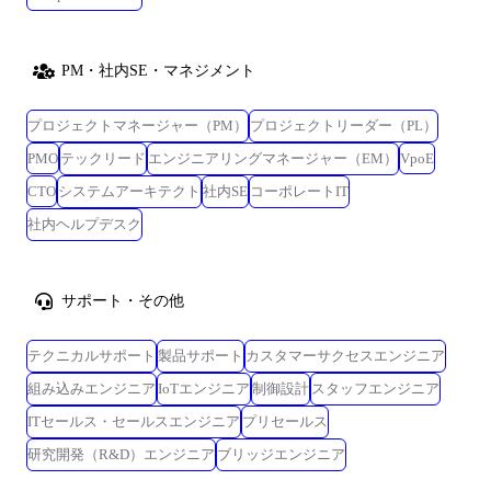
PM・社内SE・マネジメント
プロジェクトマネージャー（PM）
プロジェクトリーダー（PL）
PMO
テックリード
エンジニアリングマネージャー（EM）
VpoE
CTO
システムアーキテクト
社内SE
コーポレートIT
社内ヘルプデスク
サポート・その他
テクニカルサポート
製品サポート
カスタマーサクセスエンジニア
組み込みエンジニア
IoTエンジニア
制御設計
スタッフエンジニア
ITセールス・セールスエンジニア
プリセールス
研究開発（R&D）エンジニア
ブリッジエンジニア