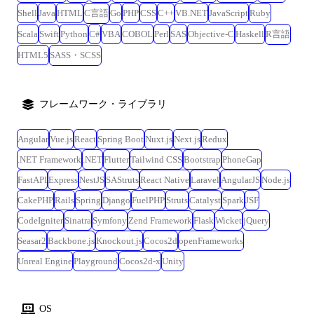
定義、設計、開発、テスト ┗既に当社のメンバーが1名参画中(増員) ■特
Shell
Java
HTML
C言語
Go
PHP
CSS
C++
VB.NET
JavaScript
Ruby
徴:レガシーシステムからPowerPlatformへの移行を推進中にて実装方法の
Scala
Swift
Python
C#
VBA
COBOL
Perl
SAS
Objective-C
Haskell
R言語
自由度が高く、対象ツールの選定から関わることができる。 ┗同企業様
内の複数プロジェクトにて当社メンバーの稼働実績があり、就業先の雰
HTML5
SASS・SCSS
囲気は良好。 <某製造業企業様の営業部門での業務効率化支援(業務効率
化フロー開発)> ■環境:kintone、PowerPlatform(PowerAutomate)、
ExcelVBA ■工程:要件定義、設計、開発、テスト、運用保守 ┗既に当社
フレームワーク・ライブラリ
のメンバーがチームとして2名参画中(増員) └基本的に出社対応となるが
事情があればリモート勤務が相談可能。 ■特徴:手作業だった各種フロー
Angular
Vue.js
React
Spring Boot
Nuxt.js
Next.js
Redux
をkintoneを中心とした管理へ移行し、成功事例を基に全国への取り組み
.NET Framework
.NET
Flutter
Tailwind CSS
Bootstrap
PhoneGap
を拡大していく。 ┗メインツールはkintoneとなるがPowerAutomateや
ExcelVBAも併用しており、複数ツールの経験を積む事ができる、且つ、
FastAPI
Express
NestJS
SAStruts
React Native
Laravel
AngularJS
Node.js
kintoneはカスタマイズ開発も行うためJavaScript等のコーディング知見を
CakePHP
Rails
Spring
Django
FuelPHP
Struts
Catalyst
Spark
JSF
活かすことが可能。
CodeIgniter
Sinatra
Symfony
Zend Framework
Flask
Wicket
jQuery
Seasar2
Backbone.js
Knockout.js
Cocos2d
openFrameworks
Unreal Engine
Playground
Cocos2d-x
Unity
OS