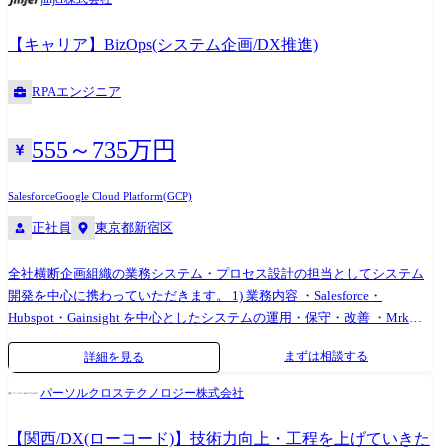
フロー作成 ・各種必要ドキュメント作成 ※要件定義～導入までをメイン
としており、運用保守業務は限定的です。
【キャリア】BizOps(システム企画/DX推進)
RPAエンジニア
555～735万円
Salesforce
Google Cloud Platform(GCP)
正社員
東京都新宿区
全社横断企画組織の業務システム・プロセス設計の担当としてシステム
開発を中心に携わっていただきます。 1) 業務内容 ・Salesforce・
Hubspot・Gainsight を中心としたシステムの運用・保守・改善 ・Mrk・
IS・Sales・CS・Q2Cのオペレーション改善 2) システム・ツール ●メイン
まずは相談する
詳細を見る
・Salesforce ・Hubspot ・Gainsight ●サブ ・
Uipath/AUTORO/PowrAutomate ・GAS ・AskOne ・Zoom ・BringOut ・
パーソルクロステクノロジー株式会社
Trocco(ETL) ・dbt ・GCP
【関西/DX(ローコード)】技術力向上・工程を上げていきた