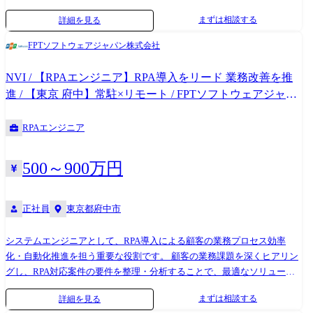
ンを通じて要件定義から開発・運用まで一貫して担当 ●RPAの導入効果
まずは相談する
詳細を見る
の測定と改善提案 等 【業務の変更の範囲】当社の定める業務
FPTソフトウェアジャパン株式会社
NVI / 【RPAエンジニア】RPA導入をリード 業務改善を推
進 / 【東京 府中】常駐×リモート / FPTソフトウェアジャパ
ン
RPAエンジニア
500～900万円
正社員
東京都府中市
システムエンジニアとして、RPA導入による顧客の業務プロセス効率
化・自動化推進を担う重要な役割です。 顧客の業務課題を深くヒアリン
グし、RPA対応案件の要件を整理・分析することで、最適なソリューシ
ョンを提案し、実現に導いていただきます。 要件定義からドキュメンテ
まずは相談する
詳細を見る
ーション作成まで一貫して担当し、顧客や社内外の関係者との円滑なコ