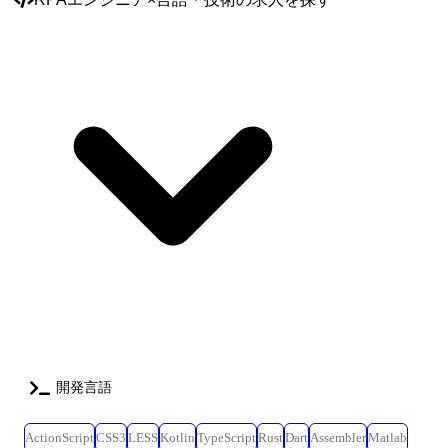
しては社内で勉強会を開き、顧客課題の解決に向け積極的にエンジニア
同士が自己研鑽しています。 当社はプライム案件の比率が高く、上流～
下流工程まで一気通貫にて対応できるプロジェクトが揃っており、当ポ
ジションにおいては顧客との距離が近く、当社が注力している領域での
ITコンサルティング部門との連携も活発で、将来的にはエンジニアから
ITコンサルタントへのキャリアも描くことができます。 【プロジェクト
例】 <某製造業企業様での市民開発支援(業務効率化フロー開発)> ■環
境:PowerPlatform(PowerApps・PowerAutomate・PowerAutomateDesktop・
SharePointサイト など)、PowerShell、ExcelVBA ■工程:要件定義、設計、
開発、テスト ┗既に当社のメンバーがチームとして4名参画中(増員) ┗リ
モート頻度は週1回程度(現場作業状況により変動) ■特徴:企業様内では
DX推進の動きが全社的に高まっており、高度な市民開発支援に携わるこ
とができ、且つ、顧客に対して多くの支援が実施できる。 ┗ユーザー開
発アプリの個別相談会実施、高度なアプリについては代行で開発実施、
展示会での事例紹介(実際にアプリを触ってもらうためのサンプルアプリ
を作成)、複数拠点に出向き、希望する方に向けて勉強会を実施、市民開
発の促進のための社員全員を対象としたワークショップの企画/実施、
開発言語
日々の業務を自動化(申請系フローの作成・脱Excelを目指した業務改善
提案) など <某製造業企業様での業務効率化支援(業務効率化フロー開発)>
■環境:PowerPlatform(PowerApps・PowerAutomate)、ExcelVBA ■工程:要件
ActionScript
CSS3
LESS
Kotlin
TypeScript
Rust
Dart
Assembler
Matlab