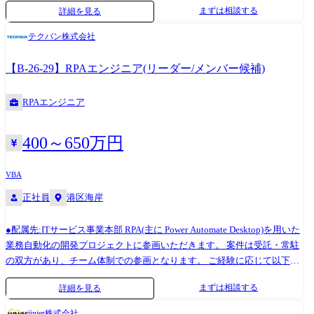
まずは相談する
詳細を見る
件にてチームで業務を遂行します。 主な活躍の場は、RPAツールとして
高いシェアを誇る「UiPath」、そして導入企業が急増している
テクバン株式会社
「Microsoft Power Platform」を活用したプロジェクトです。 (他主要RPA
ツールの案件もあります。 ) 最近では、従来のRPAの枠を超え、AIエージ
【B-26-29】RPAエンジニア(リーダー/メンバー候補)
ェントなどを活用した、より高度で広範囲な業務自動化プロジェクトも
増加中です。 案件によってツール選定、コンサルティング、要件定義、
RPAエンジニア
プロジェクトマネジメント等の上流工程からお任せしますので、これか
らの時代のDX/AX推進を前進させる経験を積むことができます。 【プロ
ジェクト例】 ・大手専門商社向け:営業部門における定型的な事務作業を
400～650万円
自動化(UiPath) ・大手メーカー向け:経理・人事など管理部門の膨大なデ
ータ入力を自動化(UiPath/生成AI/OCR) ・大手メーカー向け:既存RPAから
VBA
のマイグレーション(Power Automate for Desktop) ・採用代行事業向け:ス
正社員
港区海岸
カウト等採用業務の自動化(BizRobo! / Power Automate for Desktop) ・大手
製薬会社向け:市民開発者の育成の伴走支援(UiPath / Power Platform /
●配属先:ITサービス事業本部 RPA(主に Power Automate Desktop)を用いた
Copilot Studio)
業務自動化の開発プロジェクトに参画いただきます。 案件は受託・常駐
の双方があり、チーム体制での参画となります。 ご経験に応じて以下の
役割を担っていただきます。 メンバー:設計書作成および開発業務 リー
まずは相談する
詳細を見る
ダー:要件定義、顧客折衝、案件推進、メンバー管理 【具体的な業務】
・クライアントへの要件ヒアリング ・課題整理 ・ユーザーへの説明 ・
jinjer株式会社