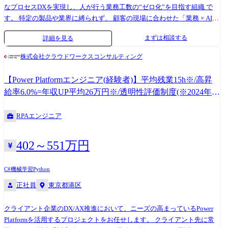
なプロセスDXを実現し、人が行う業務工数の“ゼロ化”を目指す組織 で
す。 特定の製品や業界に縛られず、 顧客の現場に合わせた「業務 × AI ×
自動化」に裁量を持って取り組めるのは、BPO×DXを強みに持つDX統括
まずは相談する
詳細を見る
部ならではの特徴です。 今回は、市場的なニーズが急増している、 生成
AI、AIエージェント、RPA、DWH、MLOps、ローコード、クラウドなど
株式会社クラウドワークスコンサルティング
最新テクノロジーを現場の業務に落とし込む“実装力”を持つAIエンジニ
ア を募集します。 ≪業務内容≫ 1.課題把握・現状分析 業務フロー、KPI
【Power Platformエンジニア(経験者)】平均残業15h※/高昇
の可視化、ボトルネックの抽出 2.ソリューション設計 業務再設計
給率6.0%=年収UP平均26万円※/透明性評価制度(※2024年度
(BPR)、生成AI/AIエージェントの業務組込み、RPA・ワークフロー・
実績)
API・DWHとの連携設計、UX・アーキテクチャ設計 3.実装・検証(PoC～
RPAエンジニア
パイロット) Python/API連携による実装、モデル選定(RAG、OCR、音声
解析 など)、A/Bテスト、セキュリティ考慮、本番移行対応 4.運用・改善
KPIモニタリング、モデル精度改修、品質管理、手順書・教育資料作成、
402～551万円
運用定着支援、変更管理 5.ステークホルダー連携 現場部門を巻き込んだ
合意形成、トレーニング提供、ROI可視化・報告資料作成 利用技術(この
C#
機械学習
Python
ポジションで活用する主なツール) ● 生成AI / LLM OpenAI / Azure OpenAI
正社員
東京都港区
などの LLM API、AIエージェント構築やRAG(検索 × 生成)の活用 ● ロー
コード / 自動化 Dify を活用したAIエージェント・ワークフロー構築、
Power Platform(Power Automate / Power Apps) ● データ基盤・クラウド
クライアント企業のDX/AX推進において、ニーズの高まっているPower
AWS / Azure / GCP など主要クラウドサービスの基本利用、データベース
Platformを活用するプロジェクトをお任せします。 クライアント先に常