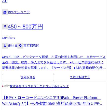
AI)
RPAエンジニア
450～800万円
C#
PHP
Java
正社員
東京都港区
●PaaS、RPA、ビッグデータ解析、AI等の技術を利用した、自社サービス
企画・開発、提案、導入までをお任せします。 ●サービス開発ならびに
基盤構築の技術者を募集します。 【サービス例】 ●RPA(業務自動化)サー
ビスの導入開発 お客様の要件をヒアリングし要件定義および導入開発 ●
まずは相談する
詳細を見る
新たなサービス企画 RPA商材の拡充、AIやOCR等の新規商材の連携強化
の企画・開発、提案、導入 ●BI、クラウド等の自社サービス企画・開
株式会社クラウドワークスコンサルティング
発、提案、導入 ●Webアプリ、スマホアプリまたは基盤構築等の直請け
案件(プライム)の本社受託開発 ●プロジェクトの多くが直請け案件(プラ
【RPA・ローコードエンジニア(UiPath、Power Platform、
イム)で、弊社メンバーが主体となってチームを構成して対応します。 ●
WinActorなど)】平均残業15h※/高昇給率6.0%=年収UP平均
勤務場所は東京本社となります。
26万円※/透明性評価制度(※2024年度実績)