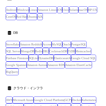
Android
Windows
Linux
Amazon Linux
iOS
Unix
Solaris
macOS
HP-UX
CentOS
Red Hat
Ubuntu
AIX
DB
Snowflake
Amazon Redshift
Access
MySQL
Oracle
PostgreSQL
SQL Server
MongoDB
Redis
DB2
CockroachDB
TiDB
Memcached
Firebase Firestore
SQLite
DynamoDB
Elasticsearch
Google Cloud SQL
Google Spanner
Amazon Aurora
Amazon RDS
Amazon ElastiCache
BigQuery
クラウド・インフラ
AWS
Microsoft Azure
Google Cloud Platform(GCP)
Docker
Kubernetes