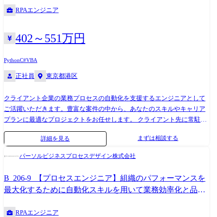
RPAエンジニア
402～551万円
Python
C#
VBA
正社員
東京都港区
クライアント企業の業務プロセスの自動化を支援するエンジニアとして
ご活躍いただきます。豊富な案件の中から、あなたのスキルやキャリア
プランに最適なプロジェクトをお任せします。 クライアント先に常駐、
または社内受託案件にてチームで業務を遂行します。 主な活躍の場は、
まずは相談する
詳細を見る
RPAツールとして高いシェアを誇る「UiPath」 、そして 導入企業が急増
している「Microsoft Power Platform」 を活用したプロジェクトです。 (他
パーソルビジネスプロセスデザイン株式会社
主要RPAツールの案件もあります。) 最近では、従来のRPAの枠を超え、
AIエージェントなどを活用した、 より高度で広範囲な業務自動化プロジ
B_206-9_【プロセスエンジニア】組織のパフォーマンスを
ェクトも増加中。 最先端の技術に触れながら、市場価値の高いスキルを
最大化するために自動化スキルを用いて業務効率化と品質
習得できる環境です。 【プロジェクト例】 ・大手専門商社向け:営業部
向上を目指します
門における定型的な事務作業を自動化(UiPath) ・大手メーカー向け:経
RPAエンジニア
理・人事など管理部門の膨大なデータ入力を自動化(UiPath/生成AI/OCR)