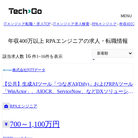
MENU
ITエンジニア転職・求人TOP
>
ITエンジニア求人検索
>
RPAエンジニア
>
年収400
年収400万以上 RPAエンジニアの求人・転職情報
16
該当求人数
件
1
~
16
件を表示
株式会社NTTデータ
【公共】生成AIツール「つなぎAI(Dify)」およびRPAツール
「WinActor」、AIOCR、ServiceNow、などDXソリューショ
ンを用いた業務改革サービスの企画開発・導入支援<1015>
RPAエンジニア
700～1,100万円