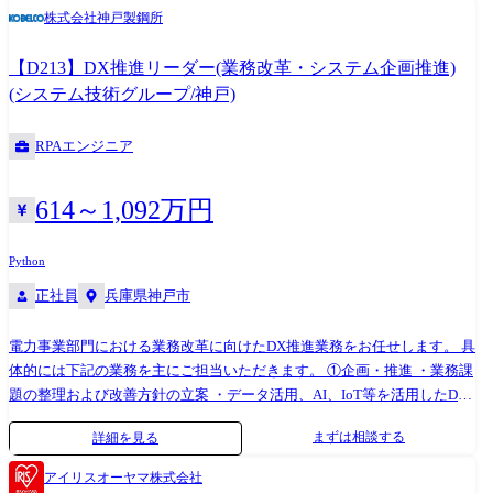
ミュニケーションを通じてプロジェクトを成功に導く責任を負っていた
株式会社神戸製鋼所
だきます。 将来的には、RPA技術を核とした業務改善・効率化のプロフ
ェッショナルとして、顧客の事業成長に貢献し、当社のRPAソリューシ
【D213】DX推進リーダー(業務改革・システム企画推進)
ョンを牽引する存在としてご活躍いただくことを期待しています。 - 顧
(システム技術グループ/神戸)
客の業務課題を深く理解し、RPA化対象業務の要件をヒアリング - ヒアリ
ング情報を整理・分析し、RPA導入による業務効率化を提案 - RPA導入に
RPAエンジニア
向けた要件定義書作 - 開発チーム(オフショア含む)への技術指示と進捗・
品質管理 - RPA導入後の効果検証、改善提案および運用サポート - 顧客や
関係者と密に連携し、プロジェクト課題を解決 ※顧客先常駐がメインに
614～1,092万円
なることを想定しております。
Python
正社員
兵庫県神戸市
電力事業部門における業務改革に向けたDX推進業務をお任せします。 具
体的には下記の業務を主にご担当いただきます。 ①企画・推進 ・業務課
題の整理および改善方針の立案 ・データ活用、AI、IoT等を活用したDX
企画・推進 ②プロジェクトマネジメント ・システム導入/改修プロジェ
まずは相談する
詳細を見る
クトの進行管理 ・ベンダコントロール、課題・リスク管理 ③業務の特徴
・業務部門と連携し、企画から実行まで一貫して担当 業務の都合等によ
アイリスオーヤマ株式会社
り、会社の指示する業務への異動を命じることがあります。