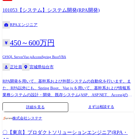
101053【システム】システム開発(RPA開発)
RPAエンジニア
450～600万円
C#
SQL Server
Vue.js
Access
Spring Boot
VBA
正社員
宮城県仙台市
RPA開発を用いて、基幹系および外部システムの自動化を行います。ま
た、RPA以外にも、Spring Boot、Vue.js を用いて、基幹系および情報系
業務システムの設計・開発、既存システム(ASP、ASP.NET、Access)の改
修を行なって頂きます。 【入社後の業務内容】 ・社内システム構築に関
まずは相談する
詳細を見る
わる全般(グループ会社含む) ・業務分析 ・システム企画・立案 ・仕様設
計、プログラム開発(RPA、開発言語を使用した開発) ・テスト、稼動支
株式会社システナ
援
〇【東京】プロダクトソリューションエンジニア(RPA・