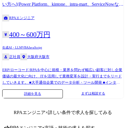
い方へ!(Power Platform、kintone、intra-mart、ServiceNowな
ど)
RPAエンジニア
400～600万円
生成AI・LLM
VBA
JavaScript
正社員
大阪府大阪市
ERP/ローコード/RPAを中心に規模・業界を問わず幅広い顧客に対し企業
価値の最大化に向け、 ITを活用して業務変革を設計・実行までをリード
していきます。 ■大手通信企業でのデータ分析・ツール開発 ■インター
ネットサービス事業会社のデータ分析 ■ITソリューション企業のデータ
まずは相談する
詳細を見る
プラットフォーム推進・構築 ■CRM企業の業務自動化支援 など 2018年
からDX推進とした組織を立ち上げ、DXへの関心・興味が強いシステム
開発・インフラエンジニアを育成し、今日に至るまで約100名以上の“DX
RPAエンジニア
×詳しい条件で求人を探してみる
エンジニア”を輩出してきた強い育成力が武器となります。 顧客の要望
に合わせた技術を用いることで、幅広い課題に対応することが可能。社
内にて今まで対応してきた事例をノウハウとして共有、未経験領域に関
RPAエンジニア
×
言語・技術
の求人を探す