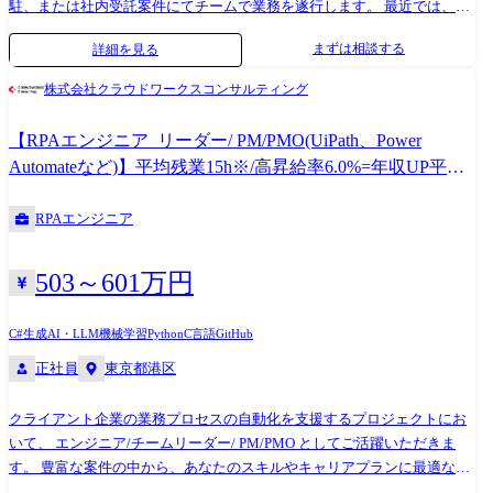
への接続、簡易クエリ(SQL)、API・外部サービスとの連携 ※「利用技術
駐、または社内受託案件にてチームで業務を遂行します。 最近では、
の参考例」としてご覧ください。 得意分野を活かしつつ、幅広い技術に
Copilot Studioや他AIエージェントツールを活用した、より高度で広範囲
まずは相談する
詳細を見る
触れる機会があります。 ※担当職種の変更の範囲:会社の定める職種(出
な業務DXプロジェクトも増加中です。 豊富な案件の中から、あなたのス
向を命じることがあり、その場合は出向先の定める職種)
キルやキャリアプランに最適なプロジェクトをお任せします。 【プロジ
株式会社クラウドワークスコンサルティング
ェクト例】 ・大手食品会社向け:既存システムからPower Platformへの移
行(Power Apps / Power Automate / SharePoint) ・大手メーカー向け:市民開
【RPAエンジニア_リーダー/ PM/PMO(UiPath、Power
発者への研修、伴走支援(Power Apps / Power Automate / Power BI) ・大手
Automateなど)】平均残業15h※/高昇給率6.0%=年収UP平均
エンタメ向け:既存RPAからPower Platformへの移行検証(Power Automate
26万円※/透明性評価制度(※実績)
for Desktop / Power Automate / Power Apps) ・採用代行事業向け:スカウト
RPAエンジニア
等採用業務の自動化(Power Automate for Desktop) ・大手専門商社向け:社
内ヘルプデスクの自動化(Copilot Studio)
503～601万円
C#
生成AI・LLM
機械学習
Python
C言語
GitHub
正社員
東京都港区
クライアント企業の業務プロセスの自動化を支援するプロジェクトにお
いて、 エンジニア/チームリーダー/ PM/PMO としてご活躍いただきま
す。 豊富な案件の中から、あなたのスキルやキャリアプランに最適なプ
ロジェクトをお任せします。 クライアント先に常駐、または社内受託案