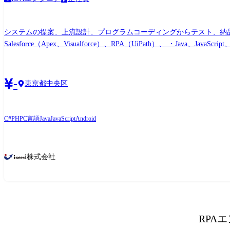
システムの提案、上流設計、プログラムコーディングからテスト、納品保守まで
Salesforce（Apex、Visualforce）、RPA（UiPath）、 ・Java、Java
-
東京都中央区
C#
PHP
C言語
Java
JavaScript
Android
i株式会社
RPA