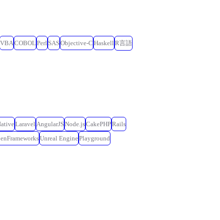
VBA
COBOL
Perl
SAS
Objective-C
Haskell
R言語
ative
Laravel
AngularJS
Node.js
CakePHP
Rails
penFrameworks
Unreal Engine
Playground