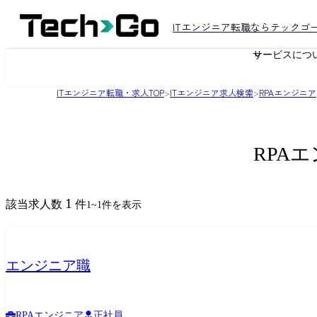
ITエンジニア転職ならテックゴ
サービスにつ
ITエンジニア転職・求人TOP
>
ITエンジニア求人検索
>
RPAエンジニア
RPA
1
該当求人数
件
1
~
1
件を表示
エンジニア職
RPAエンジニア
正社員