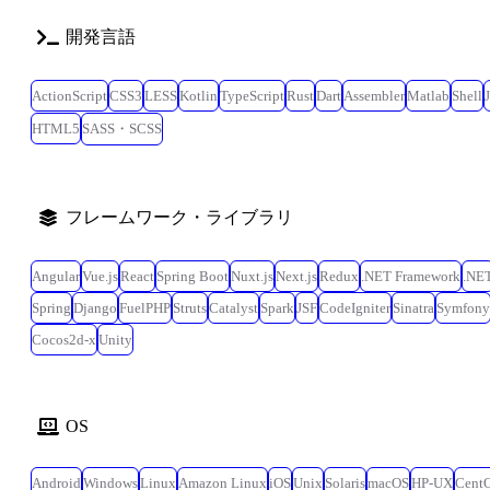
開発言語
ActionScript
CSS3
LESS
Kotlin
TypeScript
Rust
Dart
Assembler
Matlab
Shell
HTML5
SASS・SCSS
フレームワーク・ライブラリ
Angular
Vue.js
React
Spring Boot
Nuxt.js
Next.js
Redux
.NET Framework
.NE
Spring
Django
FuelPHP
Struts
Catalyst
Spark
JSF
CodeIgniter
Sinatra
Symfony
Cocos2d-x
Unity
OS
Android
Windows
Linux
Amazon Linux
iOS
Unix
Solaris
macOS
HP-UX
Cent