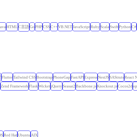
Java
HTML
C言語
Go
PHP
CSS
C++
VB.NET
JavaScript
Ruby
Scala
Swift
Python
C#
T
Flutter
Tailwind CSS
Bootstrap
PhoneGap
FastAPI
Express
NestJS
SAStruts
React N
Zend Framework
Flask
Wicket
jQuery
Seasar2
Backbone.js
Knockout.js
Cocos2d
o
OS
Red Hat
Ubuntu
AIX