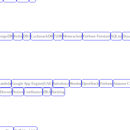
ongoDB
Redis
DB2
CockroachDB
TiDB
Memcached
Firebase Firestore
SQLite
Dyn
Lambda
Google App Engine(GAE)
Salesforce
Heroku
OpenStack
Firebase
Amazon C
Discord
Notion
Confluence
JIRA
Backlog