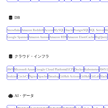
DB
Snowflake
Amazon Redshift
Access
MySQL
Oracle
PostgreSQL
SQL Server
M
Google Spanner
Amazon Aurora
Amazon RDS
Amazon ElastiCache
BigQuery
クラウド・インフラ
AWS
Microsoft Azure
Google Cloud Platform(GCP)
Docker
Kubernetes
AWS 
Jenkins
CircleCI
Nginx
Apache
Datadog
GitHub Actions
GitHub
GitLab
Slack
AI・データ