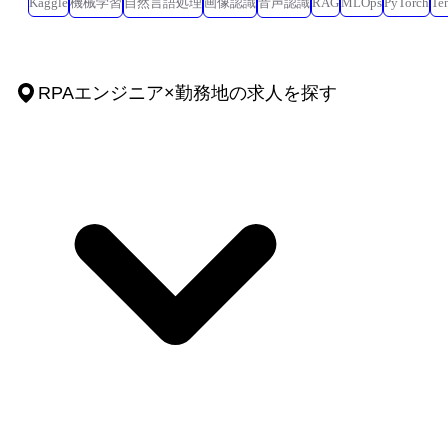
Kaggle
機械学習
自然言語処理
画像認識
音声認識
RAG
MLOps
PyTorch
Te
RPAエンジニア
×
勤務地
の求人を探す