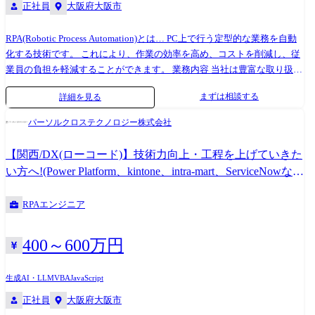
正社員
大阪府大阪市
RPA(Robotic Process Automation)とは… PC上で行う定型的な業務を自動
化する技術です。 これにより、作業の効率を高め、コストを削減し、従
業員の負担を軽減することができます。 業務内容 当社は豊富な取り扱い
ツールと多彩なサービスを通じて、お客様の目指す状態の実現に向け、
まずは相談する
詳細を見る
包括的なご支援を提供しております。 その1つが「業務自動化支援サー
ビス」です。 このサービスでは、業務プロセスの自動化をお客様に支援
パーソルクロステクノロジー株式会社
することを目的としています。 具体的には、お客様の代わりに当社が主
体となって開発を行うサービスやお客様の開発のサポートなど、お客様
【関西/DX(ローコード)】技術力向上・工程を上げていきた
のニーズに合わせた支援を実施しています。 今回ご入社いただく方に
い方へ!(Power Platform、kintone、intra-mart、ServiceNowな
は、まず「業務自動化支援サービス」に携わり、RPAの開発に従事いた
ど)
だく予定です。 <業務内容 詳細> (1)RPA開発 ∟使いやすく、メンテナン
RPAエンジニア
スが容易なロボットをお客様向けに実装します。 (2)開発に向けた業務詳
細ヒアリング、要件定義、テスト、ドキュメントの作成 ∟お客様の作業
プロセスを尊重しながら、仕様決定やドキュメント作成を行います。
400～600万円
(3)RPAに関する軽微な改修 ∟導入時だけでなく、使い続けていただくた
めのサポートも実施します。 ☆RPA導入における上流工程から下流工程
生成AI・LLM
VBA
JavaScript
までトータルで対応します。 ヒアリングだけ、開発だけではなく、一貫
正社員
大阪府大阪市
して携わっていただくことが可能です。 ●取り扱いツール 当社は