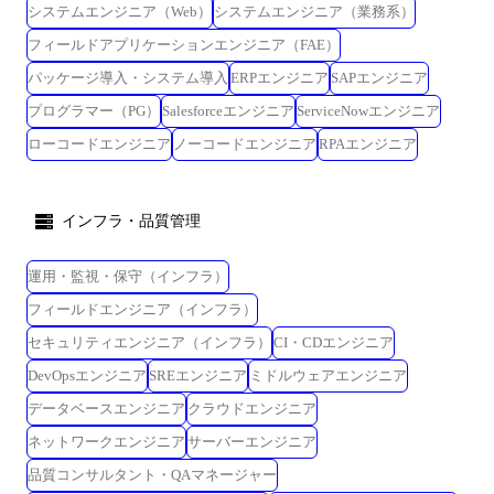
システムエンジニア（Web）
システムエンジニア（業務系）
フィールドアプリケーションエンジニア（FAE）
パッケージ導入・システム導入
ERPエンジニア
SAPエンジニア
プログラマー（PG）
Salesforceエンジニア
ServiceNowエンジニア
ローコードエンジニア
ノーコードエンジニア
RPAエンジニア
インフラ・品質管理
運用・監視・保守（インフラ）
フィールドエンジニア（インフラ）
セキュリティエンジニア（インフラ）
CI・CDエンジニア
DevOpsエンジニア
SREエンジニア
ミドルウェアエンジニア
データベースエンジニア
クラウドエンジニア
ネットワークエンジニア
サーバーエンジニア
品質コンサルタント・QAマネージャー