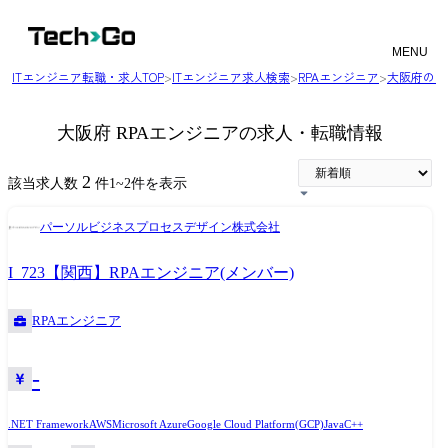
MENU
ITエンジニア転職・求人TOP
>
ITエンジニア求人検索
>
RPAエンジニア
>
大阪府のエ
大阪府 RPAエンジニアの求人・転職情報
2
該当求人数
件
1
~
2
件を表示
パーソルビジネスプロセスデザイン株式会社
I_723【関西】RPAエンジニア(メンバー)
RPAエンジニア
-
.NET Framework
AWS
Microsoft Azure
Google Cloud Platform(GCP)
Java
C++