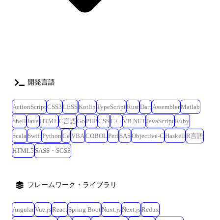
モート頻度は週1回程度(現場作業状況により変動) ■特徴:企業様内では
DX推進の動きが全社的に高まっており、高度な市民開発支援に携わるこ
とができ、且つ、顧客に対して多くの支援が実施できる。 ┗ユーザー開
発アプリの個別相談会実施、高度なアプリについては代行で開発実施、
展示会での事例紹介(実際にアプリを触ってもらうためのサンプルアプリ
を作成)、複数拠点に出向き、希望する方に向けて勉強会を実施、市民開
発の促進のための社員全員を対象としたワークショップの企画/実施、
開発言語
日々の業務を自動化(申請系フローの作成・脱Excelを目指した業務改善
提案) など <某製造業企業様での業務効率化支援(業務効率化フロー開発)>
■環境:PowerPlatform(PowerApps・PowerAutomate)、ExcelVBA ■工程:要件
ActionScript
CSS3
LESS
Kotlin
TypeScript
Rust
Dart
Assembler
Matlab
定義、設計、開発、テスト ┗既に当社のメンバーが1名参画中(増員) ■特
Shell
Java
HTML
C言語
Go
PHP
CSS
C++
VB.NET
JavaScript
Ruby
徴:レガシーシステムからPowerPlatformへの移行を推進中にて実装方法の
Scala
Swift
Python
C#
VBA
COBOL
Perl
SAS
Objective-C
Haskell
R言語
自由度が高く、対象ツールの選定から関わることができる。 ┗同企業様
内の複数プロジェクトにて当社メンバーの稼働実績があり、就業先の雰
HTML5
SASS・SCSS
囲気は良好。 <某製造業企業様の営業部門での業務効率化支援(業務効率
化フロー開発)> ■環境:kintone、PowerPlatform(PowerAutomate)、
ExcelVBA ■工程:要件定義、設計、開発、テスト、運用保守 ┗既に当社
フレームワーク・ライブラリ
のメンバーがチームとして2名参画中(増員) └基本的に出社対応となるが
事情があればリモート勤務が相談可能。 ■特徴:手作業だった各種フロー
Angular
Vue.js
React
Spring Boot
Nuxt.js
Next.js
Redux
をkintoneを中心とした管理へ移行し、成功事例を基に全国への取り組み