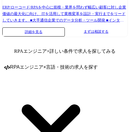
WinActorやUiPathを中心に、RPAツール全般に対応しています。
WinActor Manager on CloudやUiPath Orchestratorといった集中管理ツール
ERP/ローコード/RPAを中心に規模・業界を問わず幅広い顧客に対し企業
も組み合わせてご支援するほか、Excel VBA、Power Platform、kintone、
価値の最大化に向け、 ITを活用して業務変革を設計・実行までをリード
AI-OCRなどの他製品も活用しています。 ●案件紹介 1案件あたりの期間
していきます。 ■大手通信企業でのデータ分析・ツール開発 ■インター
は、20日前後のものから年単位のものまで様々です。 案件は原則チーム
ネットサービス事業会社のデータ分析 ■ITソリューション企業のデータ
まずは相談する
詳細を見る
制で担当し、チームで協力しながら仕事を進めています。 ①大手ハウス
プラットフォーム推進・構築 ■CRM企業の業務自動化支援 など 2018年
メーカー様 全社RPA利活用推進のサポート 業務内容:顧客の「RPA推進部
からDX推進とした組織を立ち上げ、DXへの関心・興味が強いシステム
門」様と協働し、要件定義・開発・運用保守を担当。 ツール:WinActor
開発・インフラエンジニアを育成し、今日に至るまで約100名以上の“DX
RPAエンジニア
×詳しい条件で求人を探してみる
規模:15名 ②大手生命保険会社様 全社RPA利活用推進のサポート 業務内
エンジニア”を輩出してきた強い育成力が武器となります。 顧客の要望
容:顧客の「RPA事務局」様の事務局支援、要件定義・開発・運用保守を
に合わせた技術を用いることで、幅広い課題に対応することが可能。社
担当。 ツール:WinActor、UiPath 規模:14名 ●担当職種の変更の範囲: 会社
内にて今まで対応してきた事例をノウハウとして共有、未経験領域に関
RPAエンジニア
×
言語・技術
の求人を探す
の定める職種(出向を命じることがあり、その場合は出向先の定める職種)
しては社内で勉強会を開き、顧客課題の解決に向け積極的にエンジニア
同士が自己研鑽しています。 当社はプライム案件の比率が高く、上流～
下流工程まで一気通貫にて対応できるプロジェクトが揃っており、当ポ
ジションにおいては顧客との距離が近く、当社が注力している領域での
ITコンサルティング部門との連携も活発で、将来的にはエンジニアから
ITコンサルタントへのキャリアも描くことができます。 【プロジェクト
例】 <某製造業企業様での市民開発支援(業務効率化フロー開発)> ■環
境:PowerPlatform(PowerApps・PowerAutomate・PowerAutomateDesktop・
SharePointサイト など)、PowerShell、ExcelVBA ■工程:要件定義、設計、
開発、テスト ┗既に当社のメンバーがチームとして4名参画中(増員) ┗リ