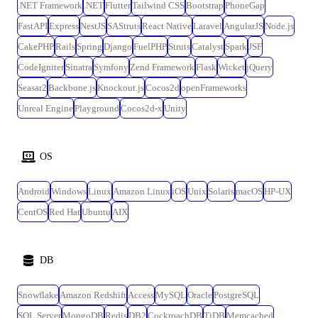
.NET Framework
.NET
Flutter
Tailwind CSS
Bootstrap
PhoneGap
を拡大していく。 ┗メインツールはkintoneとなるがPowerAutomateや
ExcelVBAも併用しており、複数ツールの経験を積む事ができる、且つ、
FastAPI
Express
NestJS
SAStruts
React Native
Laravel
AngularJS
Node.js
kintoneはカスタマイズ開発も行うためJavaScript等のコーディング知見を
CakePHP
Rails
Spring
Django
FuelPHP
Struts
Catalyst
Spark
JSF
活かすことが可能。
CodeIgniter
Sinatra
Symfony
Zend Framework
Flask
Wicket
jQuery
Seasar2
Backbone.js
Knockout.js
Cocos2d
openFrameworks
Unreal Engine
Playground
Cocos2d-x
Unity
OS
Android
Windows
Linux
Amazon Linux
iOS
Unix
Solaris
macOS
HP-UX
CentOS
Red Hat
Ubuntu
AIX
DB
Snowflake
Amazon Redshift
Access
MySQL
Oracle
PostgreSQL
SQL Server
MongoDB
Redis
DB2
CockroachDB
TiDB
Memcached