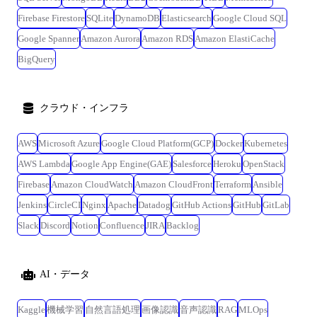
Firebase Firestore
SQLite
DynamoDB
Elasticsearch
Google Cloud SQL
Google Spanner
Amazon Aurora
Amazon RDS
Amazon ElastiCache
BigQuery
クラウド・インフラ
AWS
Microsoft Azure
Google Cloud Platform(GCP)
Docker
Kubernetes
AWS Lambda
Google App Engine(GAE)
Salesforce
Heroku
OpenStack
Firebase
Amazon CloudWatch
Amazon CloudFront
Terraform
Ansible
Jenkins
CircleCI
Nginx
Apache
Datadog
GitHub Actions
GitHub
GitLab
Slack
Discord
Notion
Confluence
JIRA
Backlog
AI・データ
Kaggle
機械学習
自然言語処理
画像認識
音声認識
RAG
MLOps