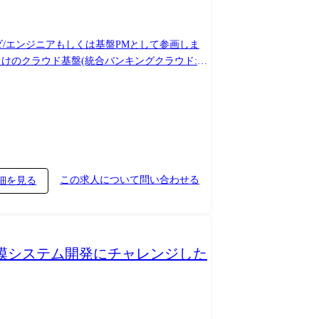
/エンジニアもしくは基盤PMとして参画しま
ルシステムのメインフレームからのオープン化
フト案件、ハイブリッドクラウド基盤の構築推
システム構築 ・決済系プラットフォームサービ
際の提供に向けた検証や構築 など 組織につ
における信頼性・先進性の両立を実現するため基
蓄積・金融分野内への普及展開により、お客様へ
この求人について問い合わせる
細を見る
規模システム開発にチャレンジした