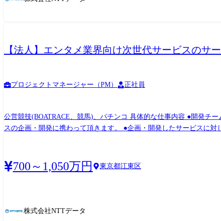
【法人】エンタメ業界向け次世代サービスのサービ
プロジェクトマネージャー（PM）
正社員
公営競技(BOATRACE、競馬)、パチンコ 具体的な仕事内容 ●開発チームの一員として、プロジェクトの超上流から参画し、各業界のお客様や自社の営業・コンサルタントと協働で新サービ
スの企画・開発に携わって頂きます。 ●企画・開発したサービスに対
業務に幅広く対応いただき経験を積んで頂きます。 ●技術領域はクラウド
SEやプロジェクトマネジメントの経験を積んで頂き、将来的にはご自身のキ
分野内のビジネスエンジニアリングサービス事業部が今回の募集組織。 
700～1,050万円
東京都江東区
供)を中心に個社向け開発を推進。 今後はお客様と新たなデジタルサービスを共
が活発に行われ風通しの良い雰囲気です。 中途入社の方も活躍されて
株式会社NTTデータ