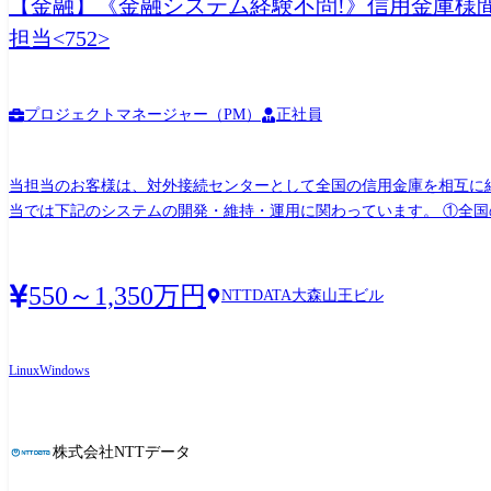
【金融】《金融システム経験不問!》信用金庫様
担当<752>
プロジェクトマネージャー（PM）
正社員
当担当のお客様は、対外接続センターとして全国の信用金庫を相互に
当では下記のシステムの開発・維持・運用に関わっています。 ①全国の信用金庫および全銀システムと接続して、信用金庫間および他業態金融機関との間の内国為替取引データの中継を行
うシステム ②全国の信用金庫、MICS加盟の金融機関、ゆうちょ銀
カードを利用して、提携金融機関のいずれのCD・ATMでも現金の支
ックアップ、セキュリティ等に係る運用を実現するサブシステム群 現在は②、③の更改に向けた検討に着手しています。特に②については汎用系システムのオープン化や他業態システムと
550～1,350万円
NTTDATA大森山王ビル
の共通化、サービスマネジメントクラウドとの連携などにチャレンジ
Linux
Windows
株式会社NTTデータ