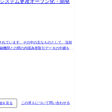
続システム更改オープン化・開発
されています。その中の主なものとして、当担
するキャッシュカードを保有する利用者が、その
御するネットワーク系のサーバー群 ④監視、バ
この求人について問い合わせる
細を見る