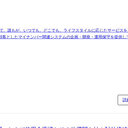
して、誰もが、いつでも、どこでも、ライフスタイルに応じたサービス
顧客としたマイナンバー関連システムの企画・開発・運用保守を提供し
して、金融等、公共以外の分野とも連携してマイナンバーの仕組みを利
保守状況の定例報告 (プロジェクト例) ー大規模情報連携基盤に関する運用保守 ー
バーカードの認証機能の利活用システムの運用保守 ※運用保守に参画い
ジタルソサエティ事業部は、マイナンバーカードを軸として、誰も
ディに受けられるデジタル社会を実現することをミッションに掲げてい
詳