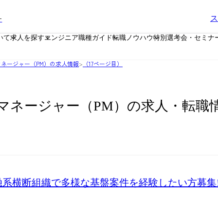
ー
ス
いて
求人を探す
エンジニア職種ガイド
転職ノウハウ
特別選考会・セミナ
ネージャー（PM）の求人情報
>
（17ページ目）
マネージャー（PM）の求人・転職
系横断組織で多様な基盤案件を経験したい方募集!<1