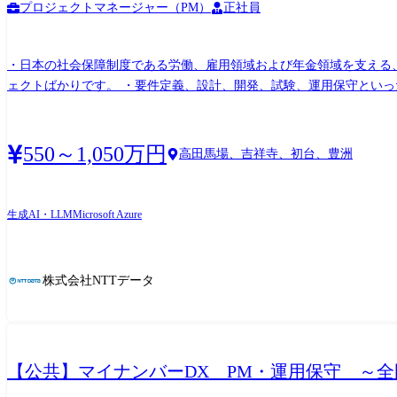
プロジェクトマネージャー（PM）
正社員
・日本の社会保障制度である労働、雇用領域および年金領域を支える
ェクトばかりです。 ・要件定義、設計、開発、試験、運用保守といっ
ード)を用いた開発や提案も行っております。 組織情報 <組織のブランドメッセージ>～伝統と革新で未来へ～ 主に、厚生労働省様の所管領域を支える組織です。社会インフラを支えるシス
テムの構築運用をやりながら、年金制度改革/労働市場改革/DX推進
会保障制度の道筋を定め、実現していきます。 <職場環境> 担当によって異なりますが、多様なプロフェッショナリティを備えたメンバーと協働しています。国の社会インフラを支えると
550～1,050万円
高田馬場、吉祥寺、初台、豊洲
いう重責に誇りを持ちつつ、それを楽しみながら、日々新しい社会のし
生成AI・LLM
Microsoft Azure
株式会社NTTデータ
【公共】マイナンバーDX PM・運用保守 ～全国民