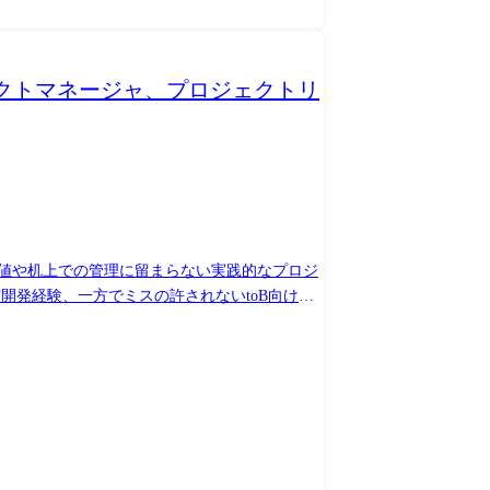
ェクトマネージャ、プロジェクトリ
で数値や机上での管理に留まらない実践的なプロジ
ト様
テムの機能拡充開発を年間50億円で実施しているプ
で動作するwebアプリ等、開発手法や規模、プ
ービス開発に精通したプロジェクトマネージャ