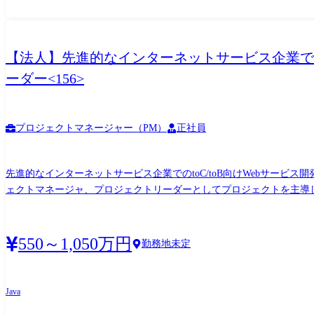
【法人】先進的なインターネットサービス企業での
ーダー<156>
プロジェクトマネージャー（PM）
正社員
先進的なインターネットサービス企業でのtoC/toB向けWebサー
ェクトマネージャ、プロジェクトリーダーとしてプロジェクトを主導していただきます。 技術トレンド変化の速いtoC向けWebシステムでの実開発
ステムでの品質の作り込み等に基づき、 最適な実現方法やQCDバランスを検討し、プロジ
のhr事業の中核を担うリクルートキャリア社、リクルートジョブズ社の主要
ロジェクト。現在、週に1回リリースするアジャイル開発でのプロジェ
550～1,050万円
勤務地未定
ラットフォームが多岐に渡っており、当社得意領域である大規模プロ
又はその予備軍であるプロジェクトリーダー層を確保したい。
Java