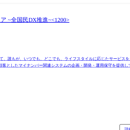
~全国民DX推進~<1200>
して、誰もが、いつでも、どこでも、ライフスタイルに応じたサービス
顧客としたマイナンバー関連システムの企画・開発・運用保守を提供し
して、金融等、公共以外の分野とも連携してマイナンバーの仕組みを利
けるシステム基盤の方式検討・開発～維持運用に携わって頂きます。 (
ルサービスのシステム基盤検討・開発 業務の特徴 ・基盤技術者の大部屋化に取り組んでお
件や技術分野以外の領域についても学び・共有する機械が多くあり、技
程の技術ノウハウの集約、活用を積極的に行っています。 ・環境構築自
詳