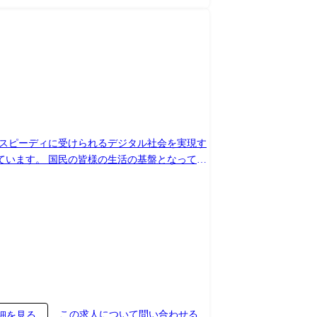
をスピーディに受けられるデジタル社会を実現す
ています。 国民の皆様の生活の基盤となってい
活用したサービスを提供する等、当社だからこ
プロジェクト例) ー次世代大規模情報連携基盤
術者として幅だしができます。 ・ガバメントク
動化技術等、日々進化する技術の検証・活用を推
この求人について問い合わせる
細を見る