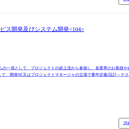
ス開発及びシステム開発<104>
して、開発SE又はプロジェクトマネージャの立場で要件定義/設計～テ
&アジャイルをベースに、各種SaaS、AI、IoT等のデジタル技術を
ャリア希望に基づき、ITスペシャリスト、サービスデザイナ等の専門領域を選
エンターテイメント業界(BOATRACE、競馬、パチンコ)の市場をタ
創する取り組みを増やしていくことでエンターテイメント業界の発展に貢献する。
います。
詳