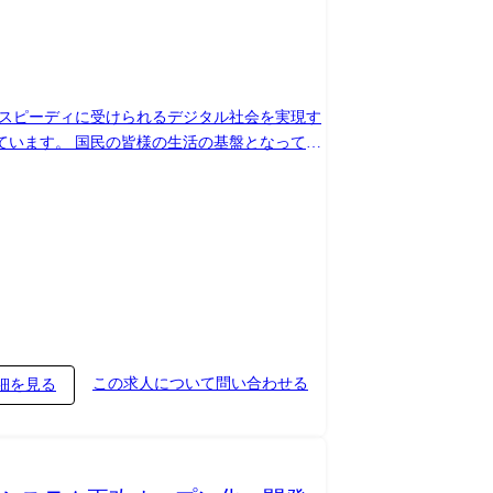
をスピーディに受けられるデジタル社会を実現す
ています。 国民の皆様の生活の基盤となってい
活用したサービスを提供する等、当社だからこ
ただき、業務知識や現行システムへの理解を深
ます。
この求人について問い合わせる
細を見る