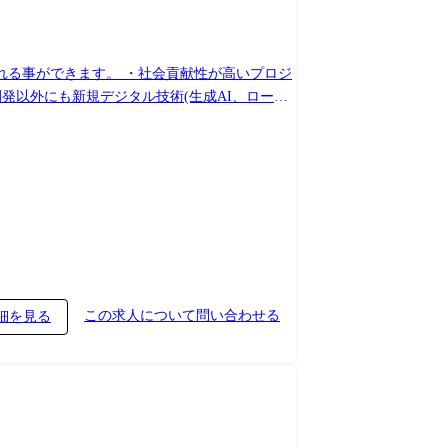
れる事ができます。 ・社会貢献性が高いプロジ
発以外にも新規デジタル技術(生成AI、ローコ
年金機構、他)とやり取りをしつつ、我が国の社
ーとしてチームを任され、活躍しています。
この求人について問い合わせる
細を見る