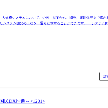
、大規模システムにおいて、企画・提案から、開発、運用保守まで携わ
たシステム開発の工程を一通り経験することができます。 ・システム開
等を進めるため、厚生労働省やデジタル庁、関係するステークホルダー(
くみを構想しています。20代、30代も多く、若手のうちからリーダ
詳
DX推進～<1201>