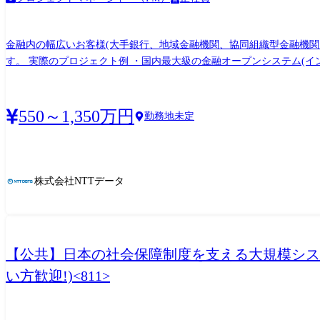
金融内の幅広いお客様(大手銀行、地域金融機関、協同組織型金融機関
す。 実際のプロジェクト例 ・国内最大級の金融オープンシステム(インターネットバンキングや内国為替業務)の基盤設計や構築 ・金融機関向けのクラウド基盤(統合バンキングクラウド:銀
行を中心とした複数の金融機関システムを搭載できる、国内初のバン
プロジェクトにおいて、基盤リーダとして非機能要件に関する設計 
進、新規提案における最適なクラウド基盤の企画・検討 ・銀行間決
550～1,350万円
勤務地未定
ス「ANSER」のクラウドリフト(OpenCanvasやメガクラウド)やク
いて ●本担当(金融高度技術本部 基盤技術部)は、金融分野を横断
盤技術力のさらなる強化を図り、下記に貢献します。 ・技術により
の価値提供に貢献する
株式会社NTTデータ
【公共】日本の社会保障制度を支える大規模シス
い方歓迎!)<811>