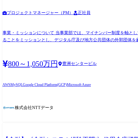
プロジェクトマネージャー（PM）
正社員
事業・ミッションについて 当事業部では、マイナンバー制度を軸と
ることをミッションとし、デジタル庁及び地方公共団体の外郭団体を
るマイナンバーの仕組みを支える既存システムの刷新・高度化と並行
そできる新たな仕組みを提供しています。 主な業務内容 ・インフラエンジニアとして業務アプリケーションを構築するインフラ基盤(仮想基盤、OS、DB、NW等)の運用保守及び機能改善
・アプリケーションエンジニアとして業務アプリケーションの運用保守及び機能改善 ・顧客に対する運用
800～1,050万円
豊洲センタービル
マイナンバー制度の土台となる関連システムの運用保守 ーマイナン
め、新たに次期システムや新規システム案件に携わることも可能です 特徴について ・構築・試験自動化技術等、日々進化する技術を活用することを推奨しています。 ・規模の大きなプロ
ジェクトが多数のため、ステークホルダが多く、チーム一丸となって仕事を推進することが求められます。 組織情報 デ
AWS
MySQL
Google Cloud Platform(GCP)
Microsoft Azure
が、いつでも、どこでも、ライフスタイルに応じたサービスをスピー
株式会社NTTデータ