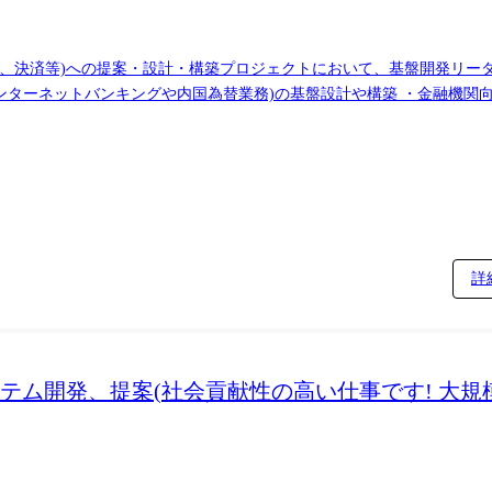
、決済等)への提案・設計・構築プロジェクトにおいて、基盤開発リーダ
キング専用国産クラウド)の企画、開発 ・大規模ミッションクリティカ
・全国の信用金庫をクライアントとしたレガシーシステムのクラウドリ
済システムを刷新する更改プロジェクトにおけるアーキテクチャの設計や
ラウドシフト(コンテナ対応など)における新規/既存サービスのデジタル化や、実
する基盤エンジニアのスペシャリストが集まる組織です。 金融システム
金融分野の先進・先端プロジェクトの成功に貢献する ・技術ノウハウの
詳
テム開発、提案(社会貢献性の高い仕事です! 大