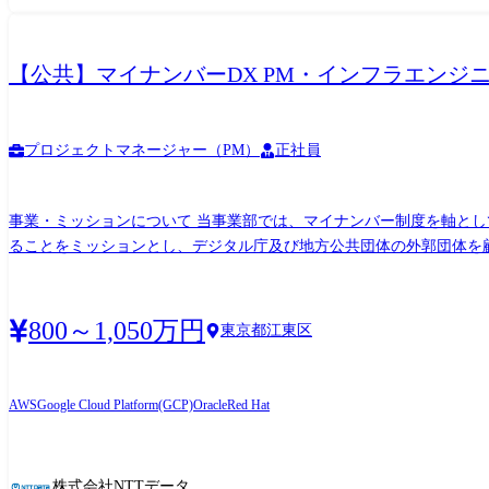
【公共】マイナンバーDX PM・インフラエンジニア 
プロジェクトマネージャー（PM）
正社員
事業・ミッションについて 当事業部では、マイナンバー制度を軸と
ることをミッションとし、デジタル庁及び地方公共団体の外郭団体を
るマイナンバーの仕組みを支える既存システムの刷新・高度化と並行
そできる新たな仕組みを提供しています。 主な業務内容 ・マイナンバー関連の社会基盤システムおよび利活用システムにおいて安定/高品質なインフラ基盤をスピード感をもって提供すべ
く、インフラエンジニアとしてクラウドもしくはオンプレミス環境にお
800～1,050万円
東京都江東区
のシステム基盤開発・運用 ーマイナンバーカードの認証機能等の仕組みを活用した新たなデジタ
り、ノウハウ共有を積極的に行うことで、自身が主で担当している案
ラウドに関するノウハウのアセット化/アセット活用をはじめ、各工
AWS
Google Cloud Platform(GCP)
Oracle
Red Hat
進しています。 組織情報 デジタルソサエティ事業部は、マイナンバーカードを軸として、誰もが、いつでも、どこでも、ライフスタイルに応じたサービスをスピーディに受けられるデジタ
ル社会を実現することをミッションに掲げています。
株式会社NTTデータ