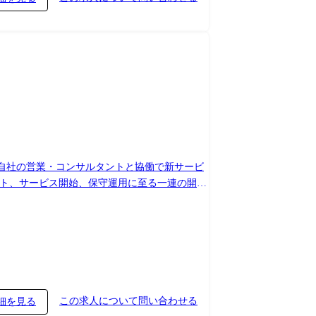
スト、サービス開始、保守運用に至る一連の開発
活用します。 ●当面は開発メンバーとしての開発
択して頂けます。 組織情報 法人
ーゲットとし、デジタル顧客接点(投票、情報提
 上司・部下関係なく議論
この求人について問い合わせる
細を見る