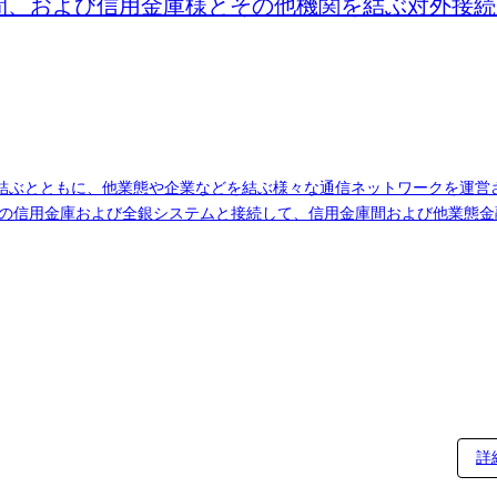
間、および信用金庫様とその他機関を結ぶ対外接
結ぶとともに、他業態や企業などを結ぶ様々な通信ネットワークを運営
行およびセブン銀行等のCD・ATMを相互に接続し、提携金融機関の発行
払や残高照会等を行うことを実現するシステム ③各種データの通信を制
する予定です。
詳