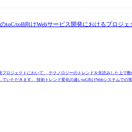
toC/toB向けWebサービス開発におけるプロジ
ビス開発プロジェクトにおいて、 テクノロジーのトレンドを先読みした上
経験、一方でミスの許されないtoB向けシ
ェクト全体を成功に導く役割を担っていただきます。 組織情報 当社既存顧客であるリクルー
メディアである「リクナビnext」、「townwork」等のwebシス
クトやベトナム・オフショアを活用したプロジェクト、スマートフォン
ジェクトの開発経験ではお客様に期待に沿う業務遂行が難しく、webサ