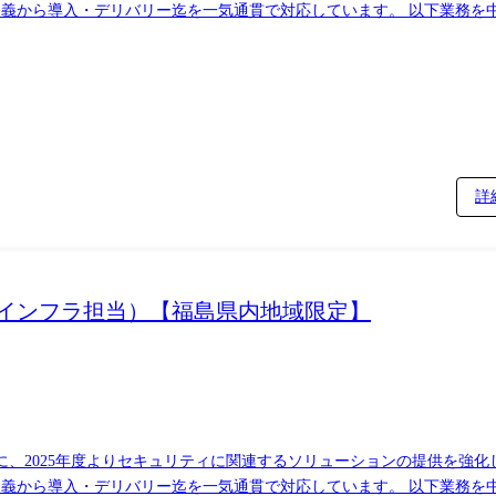
定義から導入・デリバリー迄を一気通貫で対応しています。 以下業務を
フラ領域のPJリード ・顧客ニーズに基づくソリューションの選定や技
務ソリューションを担当するSEと連携しながら、業務遂行いただきます） 【対応案
(セキュリティアセスメントやゼロトラストセキュリティのロードマップ策
詳
おけるインフラ担当）【福島県内地域限定】
に、2025年度よりセキュリティに関連するソリューションの提供を強
定義から導入・デリバリー迄を一気通貫で対応しています。 以下業務を