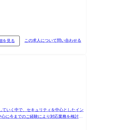
顧客向けのセキ
推進他) ※当社の顧客向けIT基盤領域を中心
この求人について問い合わせる
細を見る
化していく中で、セキュリティを中心としたイン
中心に今までのご経験により対応業務を検討致
や技術的な観点におけるフィジビリティ確認 ・案
行いただきます) ＜【対応案件例】＞ ・顧客