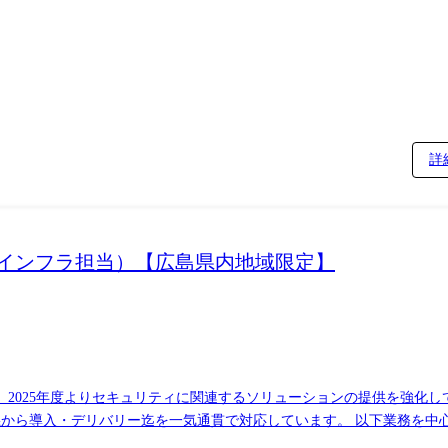
フラ領域のPJリード ・顧客ニーズに基づくソリューションの選定や技
業部門や業務ソリューションを担当するSEと連携しながら、業務遂行い
セキュリティアセスメントやゼロトラストセキュリティのロードマップ策定
詳
おけるインフラ担当）【広島県内地域限定】
、2025年度よりセキュリティに関連するソリューションの提供を強化
ラ領域のPJリード ・顧客ニーズに基づくソリューションの選定や技術