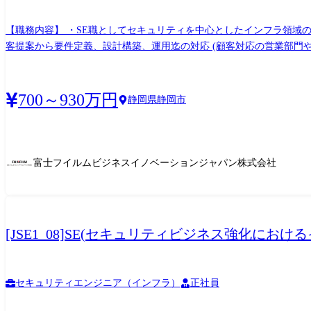
【職務内容】 ・SE職としてセキュリティを中心としたインフラ領域
客提案から要件定義、設計構築、運用迄の対応 (顧客対応の営業部門や業務ソリューション
ィを中心としたインフラ領域の上流工程からのアプローチ (セキュリ
いただきます。
700～930万円
静岡県静岡市
富士フイルムビジネスイノベーションジャパン株式会社
[JSE1_08]SE(セキュリティビジネス強化に
セキュリティエンジニア（インフラ）
正社員