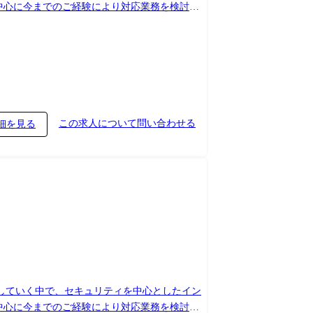
中心に今までのご経験により対応業務を検討致
術的な観点におけるフィジビリティ確認 ・案件に
件例】 ・顧客向けの
定・推進他) ※当社の顧客向けIT基盤領域を
この求人について問い合わせる
細を見る
化していく中で、セキュリティを中心としたイン
中心に今までのご経験により対応業務を検討致