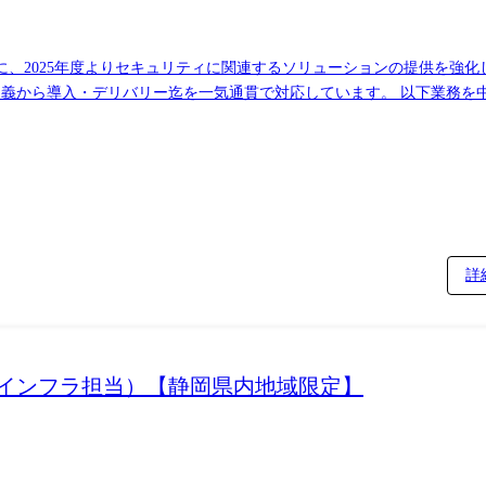
に、2025年度よりセキュリティに関連するソリューションの提供を強
ソリューションを担当するSEと連携しながら、業務遂行いただきます) 【対応案件例】
セキュリティアセスメントやゼロトラストセキュリティのロードマップ策定
詳
おけるインフラ担当）【静岡県内地域限定】