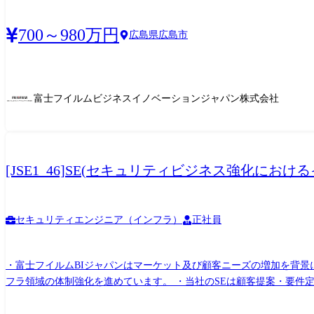
ける顧客提案から要件定義、設計構築、運用迄の対応 (顧客対応の営業部門や業務ソリ
ュリティを中心としたインフラ領域の上流工程からのアプローチ (セ
700～980万円
広島県広島市
に対応いただきます。
富士フイルムビジネスイノベーションジャパン株式会社
[JSE1_46]SE(セキュリティビジネス強化に
セキュリティエンジニア（インフラ）
正社員
・富士フイルムBIジャパンはマーケット及び顧客ニーズの増加を背景
フラ領域の体制強化を進めています。 ・当社のSEは顧客提案・要件
します。 ＜【職務内容】＞ ・SE職としてセキュリティを中心とした
件における顧客提案から要件定義、設計構築、運用迄の対応 (顧客対応