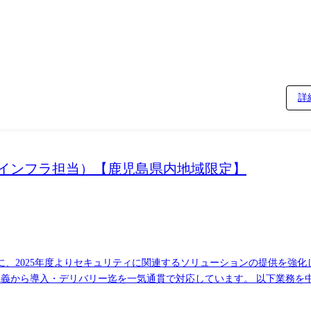
ューションを担当するSEと連携しながら、業務遂行いただきます) 【対応案件例】 ・
キュリティアセスメントやゼロトラストセキュリティのロードマップ策定・
詳
おけるインフラ担当）【鹿児島県内地域限定】
に、2025年度よりセキュリティに関連するソリューションの提供を強
定義から導入・デリバリー迄を一気通貫で対応しています。 以下業務を
インフラ領域のPJリード ・顧客ニーズに基づくソリューションの選定
の営業部門や業務ソリューションを担当するSEと連携しながら、業務遂