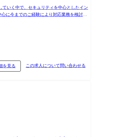
化していく中で、セキュリティを中心としたイン
 ・顧客向けのセ
・推進他) ※当社の顧客向けIT基盤領域を中
この求人について問い合わせる
細を見る