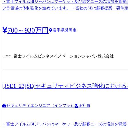
・富士フイルムBIジャパンはマーケット及び顧客ニーズの増加を背景
フラ領域の体制強化を進めています。 ・当社のSEは顧客提案・要件
します。 【職務内容】 ・SE職としてセキュリティを中心としたイン
おける顧客提案から要件定義、設計構築、運用迄の対応 (顧客対応の営
キュリティを中心としたインフラ領域の上流工程からのアプローチ (
700～930万円
岩手県盛岡市
心に対応いただきます。
富士フイルムビジネスイノベーションジャパン株式会社
[JSE1_23]SE(セキュリティビジネス強化に
セキュリティエンジニア（インフラ）
正社員
・富士フイルムBIジャパンはマーケット及び顧客ニーズの増加を背景