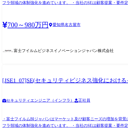
フラ領域の体制強化を進めています。 ・当社のSEは顧客提案・要件
します。 【職務内容】 ・SE職としてセキュリティを中心としたイン
おける顧客提案から要件定義、設計構築、運用迄の対応 （顧客対応の営業部門や業
セキュリティを中心としたインフラ領域の上流工程からのアプローチ 
700～980万円
愛知県名古屋市
中心に対応いただきます。
富士フイルムビジネスイノベーションジャパン株式会社
[JSE1_07]SE(セキュリティビジネス強化に
セキュリティエンジニア（インフラ）
正社員
・富士フイルムBIジャパンはマーケット及び顧客ニーズの増加を背景
フラ領域の体制強化を進めています。 ・当社のSEは顧客提案・要件