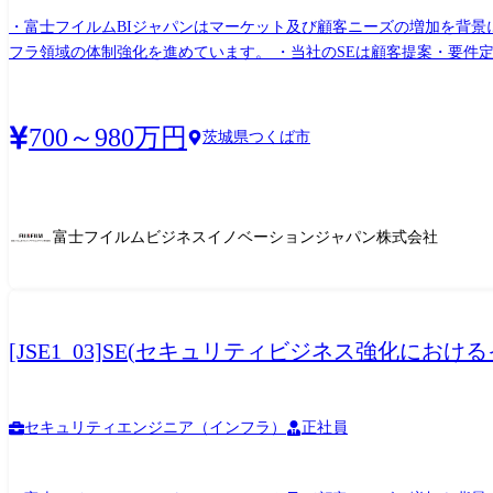
・富士フイルムBIジャパンはマーケット及び顧客ニーズの増加を背景
フラ領域の体制強化を進めています。 ・当社のSEは顧客提案・要件定義から導入・デリバリー迄を一気通貫で対応しています。 以下業務を中心に今までのご経験により対応業務を検討致
します。 【職務内容】 ・SE職としてセキュリティを中心としたインフラ領域のPJリード ・顧客ニーズに基づくソリューションの選定や技術的な観点におけるフィジビリティ確認 ・案件に
おける顧客提案から要件定義、設計構築、運用迄の対応 (顧客対応の営業部門や業務
キュリティを中心としたインフラ領域の上流工程からのアプローチ (
700～980万円
茨城県つくば市
心に対応いただきます。
富士フイルムビジネスイノベーションジャパン株式会社
[JSE1_03]SE(セキュリティビジネス強化に
セキュリティエンジニア（インフラ）
正社員