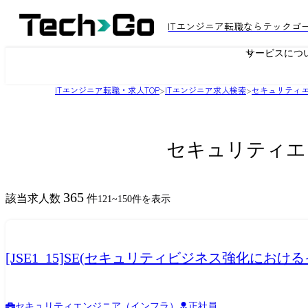
ITエンジニア転職ならテックゴ
サービスにつ
ITエンジニア転職・求人TOP
>
ITエンジニア求人検索
>
セキュリティ
セキュリティエ
365
該当求人数
件
121
~
150
件を表示
[JSE1_15]SE(セキュリティビジネス強化に
セキュリティエンジニア（インフラ）
正社員