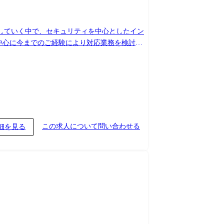
化していく中で、セキュリティを中心としたイン
 ・顧客向けのセ
・推進他) ※当社の顧客向けIT基盤領域を中
この求人について問い合わせる
細を見る