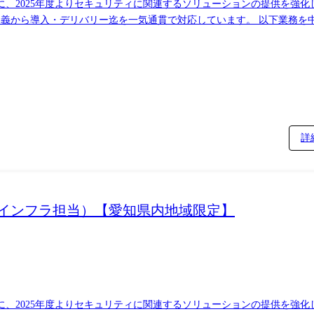
に、2025年度よりセキュリティに関連するソリューションの提供を強
定義から導入・デリバリー迄を一気通貫で対応しています。 以下業務を
フラ領域のPJリード ・顧客ニーズに基づくソリューションの選定や技
業部門や業務ソリューションを担当するSEと連携しながら、業務遂行い
セキュリティアセスメントやゼロトラストセキュリティのロードマップ策定
詳
おけるインフラ担当）【愛知県内地域限定】
に、2025年度よりセキュリティに関連するソリューションの提供を強