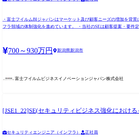
・富士フイルムBIジャパンはマーケット及び顧客ニーズの増加を背景
フラ領域の体制強化を進めています。 ・当社のSEは顧客提案・要件定義から導入・デリバリー迄を一気通貫で対応しています。 以下業務を中心に今までのご経験により対応業務を検討致
します。 【職務内容】 ・SE職としてセキュリティを中心としたインフラ領域のPJリード ・顧客ニーズに基づくソリューションの選定や技術的な観点におけるフィジビリティ確認 ・案件に
おける顧客提案から要件定義、設計構築、運用迄の対応 (顧客対応の営業部門や業務
キュリティを中心としたインフラ領域の上流工程からのアプローチ (
700～930万円
新潟県新潟市
心に対応いただきます。
富士フイルムビジネスイノベーションジャパン株式会社
[JSE1_22]SE(セキュリティビジネス強化に
セキュリティエンジニア（インフラ）
正社員