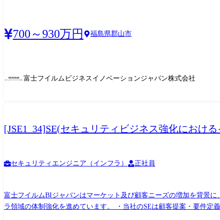
します。 【職務内容】 ・SE職としてセキュリティを中心としたイン
おける顧客提案から要件定義、設計構築、運用迄の対応 (顧客対応の営
キュリティを中心としたインフラ領域の上流工程からのアプローチ (
700～930万円
福島県郡山市
心に対応いただきます。
富士フイルムビジネスイノベーションジャパン株式会社
[JSE1_34]SE(セキュリティビジネス強化に
セキュリティエンジニア（インフラ）
正社員
富士フイルムBIジャパンはマーケット及び顧客ニーズの増加を背景に
ラ領域の体制強化を進めています。 ・当社のSEは顧客提案・要件定義から導入・デリバリー迄を一気通貫で対応しています。 以下業務を中心に今までのご経験により対応業務を検討致し
ます。 【職務内容】 ・SE職としてセキュリティを中心としたインフ