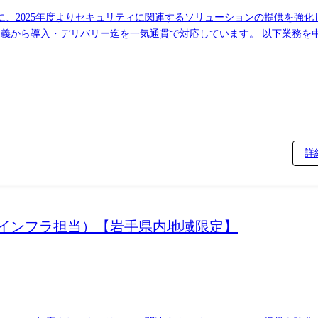
に、2025年度よりセキュリティに関連するソリューションの提供を強
ソリューションを担当するSEと連携しながら、業務遂行いただきます) 【対応案件例】
セキュリティアセスメントやゼロトラストセキュリティのロードマップ策定
詳
おけるインフラ担当）【岩手県内地域限定】