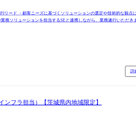
のPJリード ・顧客ニーズに基づくソリューションの選定や技術的な観点
を担当するSEと連携しながら、業務遂行いただきます) 【対応案件例】 ・顧客向けのセキ
ティアセスメントやゼロトラストセキュリティのロードマップ策定・推進他
詳
おけるインフラ担当）【茨城県内地域限定】