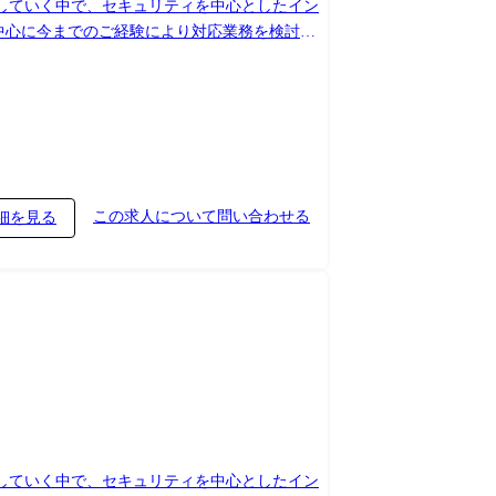
化していく中で、セキュリティを中心としたイン
中心に今までのご経験により対応業務を検討致
術的な観点におけるフィジビリティ確認 ・案件に
ただきます) 【対応案件例】 ・顧客向けのセ
・推進他) ※当社の顧客向けIT基盤領域を中
この求人について問い合わせる
細を見る
化していく中で、セキュリティを中心としたイン