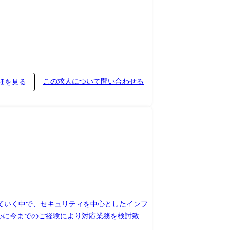
術的な観点におけるフィジビリティ確認 ・案件に
ただきます) 【対応案件例】 ・顧客向けのセ
・推進他) ※当社の顧客向けIT基盤領域を中
この求人について問い合わせる
細を見る
していく中で、セキュリティを中心としたインフ
的な観点におけるフィジビリティ確認 ・案件にお