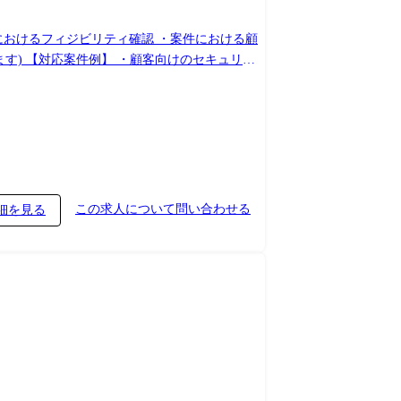
におけるフィジビリティ確認 ・案件における顧
ュリテ
) ※当社の顧客向けIT基盤領域を中心に対応
この求人について問い合わせる
細を見る