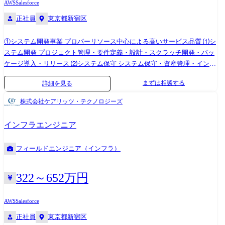
AWS
Salesforce
り、現在プライムベンダーとしてSI案件を獲得するための顧客課題(見え
正社員
東京都新宿区
ないシーズ)の発見やヒアリングから提案、プロジェクト推進、後進育成
などを担っていただける方、ご一緒に事業拡大を牽引いただける方を幹
①システム開発事業 プロパーリソース中心による高いサービス品質 ⑴シ
部候補としてお迎えしています。そのため経営課題解決への取り組みに
ステム開発 プロジェクト管理・要件定義・設計・スクラッチ開発・パッ
も横断的に取り組むことが可能です。 「従事する業務の内容」 雇入れ
ケージ導入・リリース ⑵システム保守 システム保守・資産管理・インフ
直後:システム関連業務全般 変更の範囲:システム関連業務全般及び会社
ラ運用 ⑶DX推進 BI・RPA・AI・データ分析 ②コンサルティング事業 確
の定める業務全般
まずは相談する
詳細を見る
かな技術力と課題解決力によるIT経営支援 ⑴システム企画 IT業務改善・
ITトレンド分析・システム企画・導入計画策定・RFP作成 ⑵PMO PMO・
株式会社ケアリッツ・テクノロジーズ
VMO・PJリカバリ支援・業務施策推進 正社員中心の開発チームに所属
し、WEBアプリケーション開発、基幹システム開発等、多彩な領域でク
インフラエンジニア
ライアント向けのシステム開発に従事する職種です。これまでに培った
スキルや経験をもとに、様々な業界・業種のクライアントに貢献するこ
フィールドエンジニア（インフラ）
とが可能です。 <職務内容> ●WEBアプリケーションの要件定義・設計・
開発・保守運用 ●基幹システムの要件定義・設計・開発・保守運用
322～652万円
AWS
Salesforce
正社員
東京都新宿区