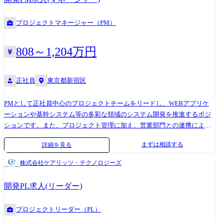
プロジェクトマネージャー（PM）
808～1,204万円
正社員
東京都新宿区
PMとして正社員中心のプロジェクトチームをリードし、WEBアプリケ
ーションや基幹システム等の多彩な領域のシステム開発を推進するポジ
ションです。また、プロジェクト管理に加え、営業部門との連携による
プロジェクト拡大、プロジェクトや社内グループにおける人材育成など
まずは相談する
詳細を見る
の業務にも従事いただきます。 <具体的な業務内容> ●アプリ開発チーム
におけるPM ・メンバー5~20名程度のチーム管理、開発支援 ・お客様と
株式会社ケアリッツ・テクノロジーズ
の密なコミュニケーション、迅速かつ精密なプロジェクト管理、正確な
トラブルシューティング ・案件の見積～開発、リリースまでの一貫した
開発PL求人(リーダー)
対応 ●お客様のビジネスサイドへの社員支援PMO(全体管理や要件整理、
業務分析など) ・お客様のビジネス部門とやりとりしながら、ビジネスを
プロジェクトリーダー（PL）
ITやプロダクトへ落とし込み、各部門責任者に対し、適切な提案、報