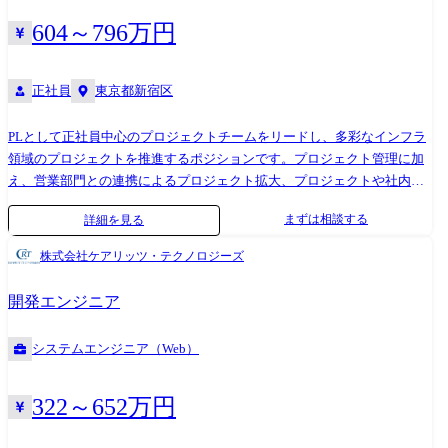
ていきます。 ●リーダー以上同士の会議 各プロジェクトにおける課題や
604～796万円
解決事例の紹介、新規プロジェクトの創出に向けた取り組み紹介などを
行う会議を開催し、ナレッジの共有、プロジェクトの垣根を超えたリー
ダー以上のコミュニケーション機会をつくっています。 <弊社の現状> 現
正社員
東京都新宿区
状IT化を「目的」としたサービス提供に留まってしまうプロジェクトも
正直見られ、そこが大きな課題に感じております。しかし、今後におい
PLとして正社員中心のプロジェクトチームをリードし、多彩なインフラ
ては、錯覚することなくIT化を「手段」として捉えて企画・提案し、お
領域のプロジェクトを推進するポジションです。プロジェクト管理に加
客様の課題解決を実現できる再現性の高い組織に変革をしていきたいと
え、営業部門との連携によるプロジェクト拡大、プロジェクトや社内グ
考えており、現在プライムベンダーとしてSI案件を獲得するための顧客
ループにおける人材育成にも従事いただきます。 <具体的な取り組み> ●
課題(見えないシーズ)の発見やヒアリングから提案、プロジェクト推進、
まずは相談する
詳細を見る
品質管理グループ シニアマネージャー以上が在籍する品質管理グループ
後進育成などを担っていただける方、ご一緒に事業拡大を牽引いただけ
では、全社横断的な品質レベル向上に向けた施策検討、プロジェクトで
株式会社ケアリッツ・テクノロジーズ
る方を幹部候補としてお迎えしています。そのため経営課題解決への取
課題を抱えている際の相談窓口にもなり、組織としてのロジックに組成
り組みにも横断的に取り組むことが可能です。 「従事する業務の内
していきます。 ●リーダー以上同士の会議 各プロジェクトにおける課題
開発エンジニア
容」 雇入れ直後:システム関連業務全般 変更の範囲:システム関連業務
や解決事例の紹介、新規プロジェクトの創出に向けた取り組み紹介など
全般及び会社の定める業務全般
を行う会議を開催し、ナレッジの共有、プロジェクトの垣根を超えたリ
システムエンジニア（Web）
ーダー以上のコミュニケーション機会をつくっています。 現状IT化を
「目的」としたサービス提供に留まってしまうプロジェクトも正直見ら
れ、そこが大きな課題に感じております。しかし、今後においては、錯
322～652万円
覚することなくIT化を「手段」として捉えて企画・提案し、お客様の課
題解決を実現できる再現性の高い組織に変革をしていきたいと考えてお