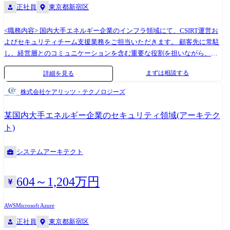
正社員
東京都新宿区
<職務内容> 国内大手エネルギー企業のインフラ領域にて、CSIRT運営お
よびセキュリティチーム支援業務をご担当いただきます。 顧客先に常駐
し、経営層とのコミュニケーションを含む重要な役割を担いながら、社
員に近い立場で高い裁量のもと業務を推進していただきます。 「従事す
まずは相談する
詳細を見る
る業務の内容」 雇入れ直後:システム関連業務全般 変更の範囲:システム
関連業務全般及び会社の定める業務全般
株式会社ケアリッツ・テクノロジーズ
某国内大手エネルギー企業のセキュリティ領域(アーキテク
ト)
システムアーキテクト
604～1,204万円
AWS
Microsoft Azure
正社員
東京都新宿区