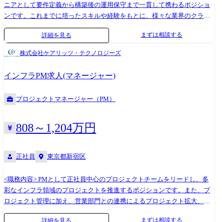
ニアとして要件定義から構築後の運用保守まで一貫して携わるポジショ
ンです。これまでに培ったスキルや経験をもとに、様々な業界のクライ
アントに貢献することが可能です。 「従事する業務の内容」 雇入れ直
まずは相談する
詳細を見る
後:システム関連業務全般 変更の範囲:システム関連業務全般及び会社の
定める業務全般
株式会社ケアリッツ・テクノロジーズ
インフラPM求人(マネージャー)
プロジェクトマネージャー（PM）
808～1,204万円
正社員
東京都新宿区
<職務内容> PMとして正社員中心のプロジェクトチームをリードし、多
彩なインフラ領域のプロジェクトを推進するポジションです。また、プ
ロジェクト管理に加え、営業部門との連携によるプロジェクト拡大、プ
ロジェクトや社内グループにおける人材育成などの業務にも従事いただ
まずは相談する
詳細を見る