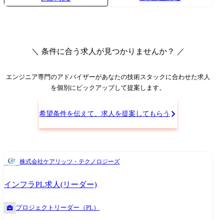
きます。 <具体的な業務内容> ●プロジェクトマネージャー インフラ領域
のプロジェクトにおいて、プロジェクト全体の管理および推進を担当い
ただきます。 ・プロジェクト全体のマネジメント(進捗管理、見積作成、
要員配置・役割分担 等) ・クライアントおよびステークホルダーとの関
係構築、プロジェクト推進に向けた折衝・提案 ・プロジェクト推進・拡
＼ 条件に合う求人が見つかりませんか？ ／
大に関する方針策定 ●顧客との要件整理/推進支援 顧客のビジネス部門と
連携し、ビジネス要求をシステム・インフラ要件へ落とし込む役割を担
います。 ・ビジネス部門とのコミュニケーションを通じた業務要件の整
エンジニア専門のアドバイザー
があなたの技術スタックに合わせた求人
理 ・ビジネス要求定義書の精査およびシステム要件定義の支援 ・担当プ
を個別にピックアップして提案します。
ロダクトにおける課題管理および業務分析の支援 ・経営層向け報告資料
の作成支援 ●アカウントマネジメント 顧客アカウントの責任者として、
希望条件を伝えて、求人を提案してもらう
プロジェクト横断での支援およびビジネス拡大を推進します。 ・顧客ア
カウントマネージャーとしてプロジェクト横断での開発支援 ・顧客の潜
在ニーズの発掘および新規領域へのソリューション提案 ●組織マネジメ
ント 組織力強化および事業拡大に向けた社内活動にも携わります。 ・管
株式会社ケアリッツ・テクノロジーズ
下リーダーへのマネジメント支援 ・社内グループにおける研修企画・運
営 ・営業部門との協業、採用活動への協力など関係部署との連携 ・経営
インフラPL求人(リーダー)
会議における論議・提言および決定事項の実行・展開 <社内施策> ●品質
管理グループ シニアマネージャー以上が在籍する品質管理グループで
は、全社横断的な品質レベル向上に向けた施策検討、プロジェクトで課
プロジェクトリーダー（PL）
題を抱えている際の相談窓口にもなり、組織としてのロジックに組成し