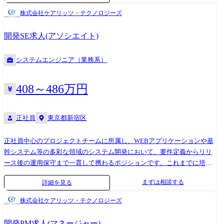
般 変更の範囲:システム関連業務全般及び会社の定める業務全般
株式会社ケアリッツ・テクノロジーズ
開発SE求人(アソシエイト)
システムエンジニア（業務系）
408～486万円
正社員
東京都新宿区
正社員中心のプロジェクトチームに所属し、WEBアプリケーションや基
幹システム等の多彩な領域のシステム開発において、要件定義からリリ
ース後の運用保守まで一貫して携わるポジションです。これまでに培っ
たスキルや経験をもとに、様々な業界のクライアントに貢献することが
まずは相談する
詳細を見る
可能です。 「従事する業務の内容」 雇入れ直後:システム関連業務全
般 変更の範囲:システム関連業務全般及び会社の定める業務全般
株式会社ケアリッツ・テクノロジーズ
開発PM求人(マネージャー)