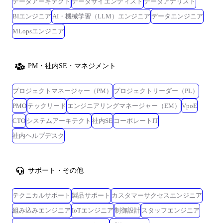
データアーキテクト
データサイエンティスト
データアナリスト
BIエンジニア
AI・機械学習（LLM）エンジニア
データエンジニア
MLopsエンジニア
PM・社内SE・マネジメント
プロジェクトマネージャー（PM）
プロジェクトリーダー（PL）
PMO
テックリード
エンジニアリングマネージャー（EM）
VpoE
CTO
システムアーキテクト
社内SE
コーポレートIT
社内ヘルプデスク
サポート・その他
テクニカルサポート
製品サポート
カスタマーサクセスエンジニア
組み込みエンジニア
IoTエンジニア
制御設計
スタッフエンジニア