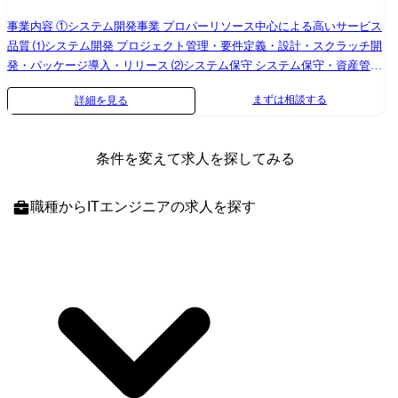
事業内容 ①システム開発事業 プロパーリソース中心による高いサービス
品質 ⑴システム開発 プロジェクト管理・要件定義・設計・スクラッチ開
発・パッケージ導入・リリース ⑵システム保守 システム保守・資産管
理・インフラ運用 ⑶DX推進 BI・RPA・AI・データ分析 ②コンサルティ
まずは相談する
詳細を見る
ング事業 確かな技術力と課題解決力によるIT経営支援 ⑴システム企画 IT
業務改善・ITトレンド分析・システム企画・導入計画策定・RFP作成
⑵PMO PMO・VMO・PJリカバリ支援・業務施策推進 業務内容 正社員中
条件を変えて求人を探してみる
心の開発チームに所属し、WEBアプリケーション開発をはじめとするク
ライアント向けのシステム開発においてインフラ構築に従事する職種で
す。これまでに培ったスキルや経験をもとに、様々な業界・業種のクラ
職種
からITエンジニアの求人を探す
イアントに貢献することが可能です。 ●WEBアプリケーション開発にお
けるインフラの要件定義・設計・構築・保守運用 ●基幹システム開発に
おけるインフラの要件定義・設計・構築・保守運用