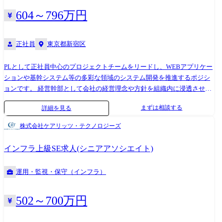
告、相談、分析 ・担当プロダクトの課題管理、ビジネス業務分析をサポ
ート ・ビジネス企画部門から出てくるビジネス要求定義書の精査、シス
604～796万円
テム開発部隊と共にシステム要件定義書作成、指摘対応、経営層への報
告書類作成支援 ●お客様のアカウントマネージャーとしてプロジェクト
正社員
東京都新宿区
横断での開発支援、見えないニーズの発掘や新規領域へのソリューショ
ン提案 ●社内組織管理 ・管下のリーダーに対するマネジメント支援や、
経営会議における論議・提言と決定事項の迅速な実行・展開等 ・所属す
PLとして正社員中心のプロジェクトチームをリードし、WEBアプリケー
る社内グループでの研修企画・運営 ・営業部との協業、採用活動協力な
ションや基幹システム等の多彩な領域のシステム開発を推進するポジシ
ど関係部署との関係構築と業務協力 「従事する業務の内容」 雇入れ直
ョンです。 経営幹部として会社の経営理念や方針を組織内に浸透させ、
後:システム関連業務全般 変更の範囲:システム関連業務全般及び会社の
人材育成や採用・営業協力を通じて会社の継続的な成長に貢献いただき
まずは相談する
詳細を見る
定める業務全般
ます。 <具体的な取り組み> ●品質管理グループ シニアマネージャー以上
が在籍する品質管理グループでは、全社横断的な品質レベル向上に向け
株式会社ケアリッツ・テクノロジーズ
た施策検討、プロジェクトで課題を抱えている際の相談窓口にもなり、
組織としてのロジックに組成していきます。 ●リーダー以上同士の会議
インフラ上級SE求人(シニアアソシエイト)
各プロジェクトにおける課題や解決事例の紹介、新規プロジェクトの創
出に向けた取り組み紹介などを行う会議を開催し、ナレッジの共有、プ
運用・監視・保守（インフラ）
ロジェクトの垣根を超えたリーダー以上のコミュニケーション機会をつ
くっています。 現状IT化を「目的」としたサービス提供に留まってしま
うプロジェクトも正直見られ、そこが大きな課題に感じております。し
502～700万円
かし、今後においては、錯覚することなくIT化を「手段」として捉えて
企画・提案し、お客様の課題解決を実現できる再現性の高い組織に変革