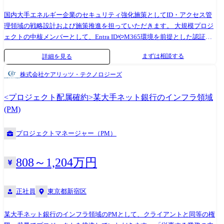
国内大手エネルギー企業のセキュリティ強化施策としてID・アクセス管
理領域の戦略設計および施策推進を担っていただきます。 大規模プロジ
ェクトの中核メンバーとして、Entra IDやM365環境を前提とした認証・
認可の在り方を定義し、セキュリティと利便性の両立に向けた最適なア
まずは相談する
詳細を見る
ーキテクチャ設計をリードしていただきます。 またゼロトラストアーキ
テクチャの構築支援など、多岐にわたるセキュリティ強化施策のリード
株式会社ケアリッツ・テクノロジーズ
経験を積むことができます。 「従事する業務の内容」 雇入れ直後:シス
テム関連業務全般 変更の範囲:システム関連業務全般及び会社の定める業
<プロジェクト配属確約>某大手ネット銀行のインフラ領域
務全般
(PM)
プロジェクトマネージャー（PM）
808～1,204万円
正社員
東京都新宿区
某大手ネット銀行のインフラ領域のPMとして、クライアントと同等の権