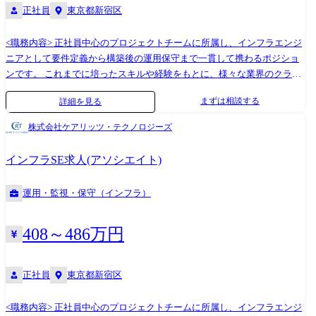
正社員
東京都新宿区
をしていきたいと考えており、現在プライムベンダーとしてSI案件を獲
得するための顧客課題(見えないシーズ)の発見やヒアリングから提案、プ
ロジェクト推進、後進育成などを担っていただける方、ご一緒に事業拡
<職務内容> 正社員中心のプロジェクトチームに所属し、インフラエンジ
大を牽引いただける方を幹部候補としてお迎えしています。そのため経
ニアとして要件定義から構築後の運用保守まで一貫して携わるポジショ
営課題解決への取り組みにも横断的に取り組むことが可能です。 「従事
ンです。 これまでに培ったスキルや経験をもとに、様々な業界のクライ
する業務の内容」 雇入れ直後:システム関連業務全般 変更の範囲:シス
アントに貢献することが可能です。 「従事する業務の内容」 雇入れ直
まずは相談する
詳細を見る
テム関連業務全般及び会社の定める業務全般
後:システム関連業務全般 変更の範囲:システム関連業務全般及び会社の
定める業務全般
株式会社ケアリッツ・テクノロジーズ
インフラSE求人(アソシエイト)
運用・監視・保守（インフラ）
408～486万円
正社員
東京都新宿区
<職務内容> 正社員中心のプロジェクトチームに所属し、インフラエンジ