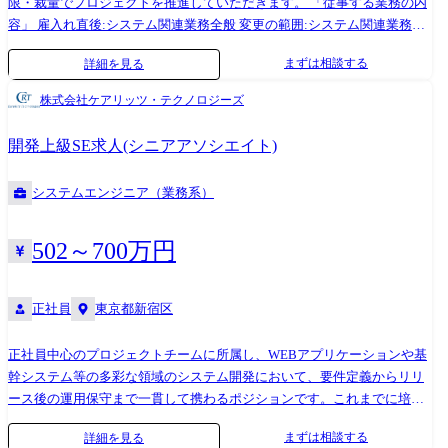
限・裁量でプロジェクトを推進していただきます。 「従事する業務の内
容」 雇入れ直後:システム関連業務全般 変更の範囲:システム関連業務全
般及び会社の定める業務全般
まずは相談する
詳細を見る
株式会社ケアリッツ・テクノロジーズ
開発上級SE求人(シニアアソシエイト)
システムエンジニア（業務系）
502～700万円
正社員
東京都新宿区
正社員中心のプロジェクトチームに所属し、WEBアプリケーションや基
幹システム等の多彩な領域のシステム開発において、要件定義からリリ
ース後の運用保守まで一貫して携わるポジションです。これまでに培っ
たスキルや経験をもとに、様々な業界のクライアントに貢献することが
まずは相談する
詳細を見る
可能です。 「従事する業務の内容」 雇入れ直後:システム関連業務全