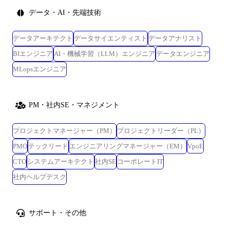
データ・AI・先端技術
データアーキテクト
データサイエンティスト
データアナリスト
BIエンジニア
AI・機械学習（LLM）エンジニア
データエンジニア
MLopsエンジニア
PM・社内SE・マネジメント
プロジェクトマネージャー（PM）
プロジェクトリーダー（PL）
PMO
テックリード
エンジニアリングマネージャー（EM）
VpoE
CTO
システムアーキテクト
社内SE
コーポレートIT
社内ヘルプデスク
サポート・その他