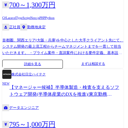
700～1,300万円
C#
Laravel
TypeScript
Next.js
PHP
Python
正社員
勤務地未定
首都圏、関西エリア(大阪・兵庫)を中心とした大手クライアント先にて、
システム開発の最上流工程からチームマネジメントまでを一貫して担当
いただきます。 ・プライム案件・直請案件における要件定義、基本設計
・PM/PLとして進捗管理、クオリティ管理、チームビルディング ・技術
まずは相談する
詳細を見る
スタックに応じた専門特化型案件の推進
株式会社日立ハイテク
NEW
【マネージャー候補】半導体製造・検査を支えるソフ
トウェア開発(半導体産業のDXを推進)/東京勤務
【MN122】
データエンジニア
795～1,000万円