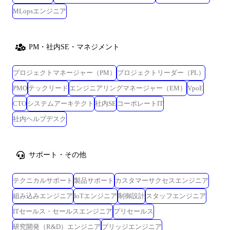
MLopsエンジニア
PM・社内SE・マネジメント
プロジェクトマネージャー（PM）
プロジェクトリーダー（PL）
PMO
テックリード
エンジニアリングマネージャー（EM）
VpoE
CTO
システムアーキテクト
社内SE
コーポレートIT
社内ヘルプデスク
サポート・その他
テクニカルサポート
製品サポート
カスタマーサクセスエンジニア
組み込みエンジニア
IoTエンジニア
制御設計
スタッフエンジニア
ITセールス・セールスエンジニア
プリセールス
研究開発（R&D）エンジニア
ブリッジエンジニア