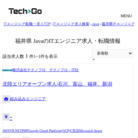
MENU
ITエンジニア転職・求人TOP
>
ITエンジニア求人検索
>
Java
>
福井県のエンジニア
福井県 JavaのITエンジニア求人・転職情報
1
該当求人数
件
1
~
1
件を表示
株式会社テクノプロ テクノプロ・IT社
北陸エリアオープン求人/石川、富山、福井、新潟
組み込みエンジニア
-
AWS
VB.NET
PHP
Google Cloud Platform(GCP)
C言語
Microsoft Azure