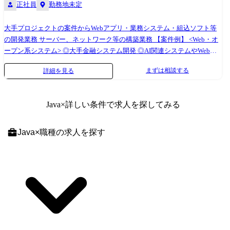
正社員
勤務地未定
大手プロジェクトの案件からWebアプリ・業務システム・組込ソフト等
の開発業務 サーバー、ネットワーク等の構築業務 【案件例】 <Web・オ
ープン系システム> ◎大手金融システム開発 ◎AI関連システムやWebア
プリの開発 ◎Androidアプリ、スマートフォン分野での各種開発 ◎ECサ
まずは相談する
詳細を見る
イト、ポータルサイトの開発 <業務系システム> ◎顧客管理システム開発
◎医療・福祉系システム開発 ◎顧客向けシステム開発・運用・保守 <組
込制御ソフトウェア開発> ◎車載系制御システム開発 ◎IoT画像処理制御
Java
×詳しい条件で求人を探してみる
開発 <インフラ構築> ◎大手Sier社内情報基盤構築PJ(Windows Server) ◎大
手メーカー基幹システムクラウド構築(AWS,Azure,Google) ◎インフラ仮
想基盤構築(Citrix,Vmware) ◎基幹ネットワークの更改(設計、構築、導入
Java
×
職種
の求人を探す
支援) (変更の範囲)会社の定める業務