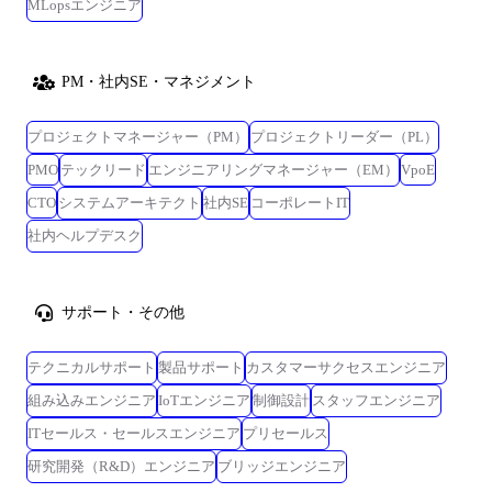
MLopsエンジニア
PM・社内SE・マネジメント
プロジェクトマネージャー（PM）
プロジェクトリーダー（PL）
PMO
テックリード
エンジニアリングマネージャー（EM）
VpoE
CTO
システムアーキテクト
社内SE
コーポレートIT
社内ヘルプデスク
サポート・その他
テクニカルサポート
製品サポート
カスタマーサクセスエンジニア
組み込みエンジニア
IoTエンジニア
制御設計
スタッフエンジニア
ITセールス・セールスエンジニア
プリセールス
研究開発（R&D）エンジニア
ブリッジエンジニア