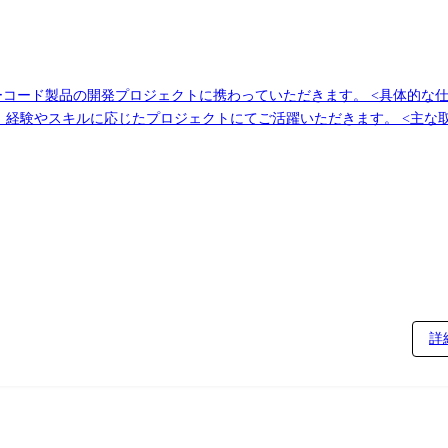
トにてご活躍いただきます。 <主な取り扱い製品> Salesforce、ServiceNow、
との1on1を実施しており、直近の課題から中長期的なキャリアについても相談することができ
詳