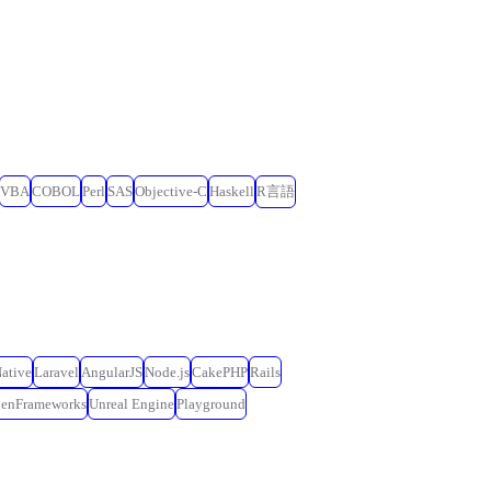
VBA
COBOL
Perl
SAS
Objective-C
Haskell
R言語
ative
Laravel
AngularJS
Node.js
CakePHP
Rails
penFrameworks
Unreal Engine
Playground