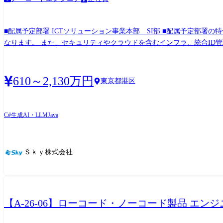
■配属予定部署 ICTソリューション事業本部 SI部 ■配属予定部署の特色・PR 基幹系システムの構築だけでなく、ローコードやデータ分析、生成AIソリューションを取り扱っている部署と
なります。 また、セキュリティやクラウドを含むインフラ、統合ID管理ソリューションなど、お客様のDX推進をご支援しております。 会社としても注力している部署であり、今後の大き
な成長を目指し、現在の課題に全員で取り組み、日々改善を行うことができる組織です。 商売力のあるメンバーと共に強みを作り上げている勢いの
変更の可能性:有 ※変更の範囲:会社の定める業務 Microsoft Dynamics 365、SAP S/4HANAをはじめとする、 ERPパッケージの導入コンサルタント、および開発エンジニアとしてお客様のDX
をご支援いたします。 昨今のERPパッケージ導入においては、Fit to Standardが主流になってきており、ERPパッケージにFitしない領域については、 フルスクラッチやローコードソリューシ
610～2,130万円
東京都港区
ョンを用いた周辺サブシステムの開発も実施いたします。 対応フェーズは、構想策定、要件定義、アプリケーション設計、開発、評価となり、システム導入後は保守運用までを担います。
また、柔軟性、拡張性に優れた低コストなシステムを構築するため、 ETL・EAI、OutSystems・Power Apps等のローコードソリューション、 SAP Business Technology Platform等の各種SaaSサ
ービスを用いたシステム提案業務を実施いたします。 業務を通じて財務会計、販売管理、購買管理、生産管理等の業務知識が習得できます。 DXで開発手法も大きな変革を迎えようとして
C#
生成AI・LLM
Java
いますが、最先端の開発業務を経験ができ、価値あるエンジニアへ成長することができます。 また、教育支援としてMicrosoft Certificati
用意しております。 ●ERPパッケージ導入コンサルタントの主な業務 ・ERPソリューションの導入提案 ・顧客の既存業務フローを元にした現行業務分析 ・ERPパッケージの導入支援 ●ERP
パッケージ開発エンジニアの主な業務 ・ERPパッケージのアドオン開発、既存機能のカスタマイズ開発における要件定義、アプリケーション設計、開発、評価 ・ERPパッケージと連携する
Ｓｋｙ株式会社
フルスクラッチやローコードソリューションを用いた周辺サブシステ
【A-26-06】ローコード・ノーコード製品 エンジ