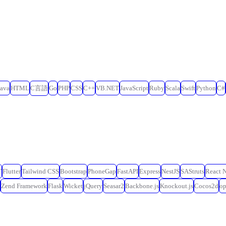
Java
HTML
C言語
Go
PHP
CSS
C++
VB.NET
JavaScript
Ruby
Scala
Swift
Python
C#
T
Flutter
Tailwind CSS
Bootstrap
PhoneGap
FastAPI
Express
NestJS
SAStruts
React N
Zend Framework
Flask
Wicket
jQuery
Seasar2
Backbone.js
Knockout.js
Cocos2d
o