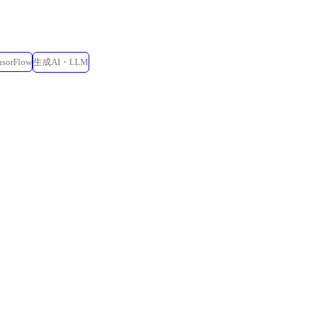
nsorFlow
生成AI・LLM