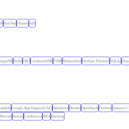
OS
Red Hat
Ubuntu
AIX
ongoDB
Redis
DB2
CockroachDB
TiDB
Memcached
Firebase Firestore
SQLite
Dyn
Lambda
Google App Engine(GAE)
Salesforce
Heroku
OpenStack
Firebase
Amazon C
Discord
Notion
Confluence
JIRA
Backlog