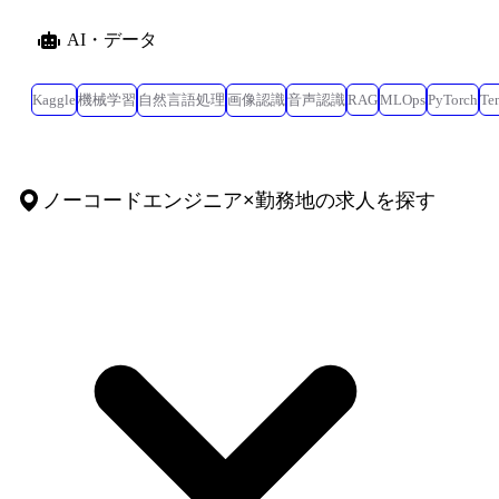
AI・データ
Kaggle
機械学習
自然言語処理
画像認識
音声認識
RAG
MLOps
PyTorch
Te
ノーコードエンジニア
×
勤務地
の求人を探す