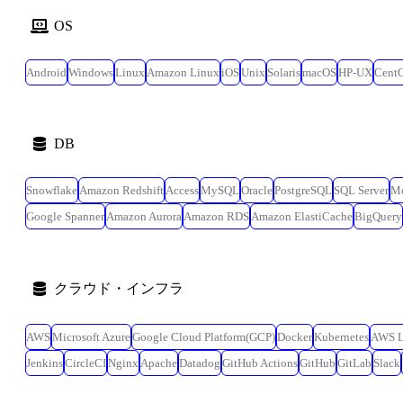
OS
Android
Windows
Linux
Amazon Linux
iOS
Unix
Solaris
macOS
HP-UX
Cent
DB
Snowflake
Amazon Redshift
Access
MySQL
Oracle
PostgreSQL
SQL Server
M
Google Spanner
Amazon Aurora
Amazon RDS
Amazon ElastiCache
BigQuery
クラウド・インフラ
AWS
Microsoft Azure
Google Cloud Platform(GCP)
Docker
Kubernetes
AWS 
Jenkins
CircleCI
Nginx
Apache
Datadog
GitHub Actions
GitHub
GitLab
Slack