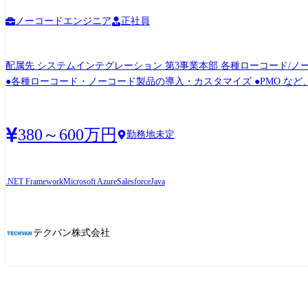
ノーコードエンジニア
正社員
配属先 システムインテグレーション 第3事業本部 各種ローコード/ノーコード製品の開発プロジェクトに携わっていただきます。 <具体的な仕事の内容> ●ローコード開発・ノーコード開発
●各種ローコード・ノーコード製品の導入・カスタマイズ ●PMO など、経験やスキルに応じたプロジェク
GeneXus、Outsystems など 毎月上長
380～600万円
勤務地未定
.NET Framework
Microsoft Azure
Salesforce
Java
テクバン株式会社