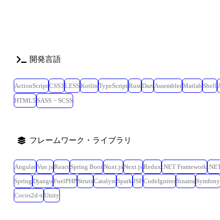
開発言語
ActionScript
CSS3
LESS
Kotlin
TypeScript
Rust
Dart
Assembler
Matlab
Shell
HTML5
SASS・SCSS
フレームワーク・ライブラリ
Angular
Vue.js
React
Spring Boot
Nuxt.js
Next.js
Redux
.NET Framework
.NE
Spring
Django
FuelPHP
Struts
Catalyst
Spark
JSF
CodeIgniter
Sinatra
Symfony
Cocos2d-x
Unity