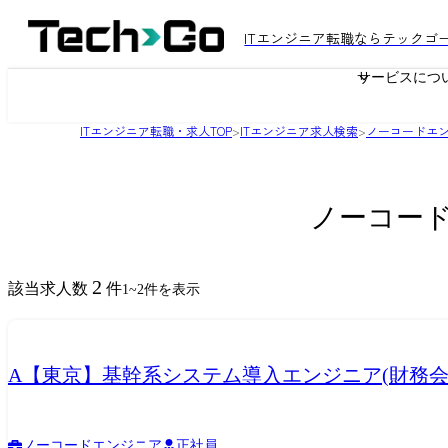
ITエンジニア転職ならテックゴ
サービスにつ
ITエンジニア転職・求人TOP
>
ITエンジニア求人検索
>
ノーコードエ
ノーコード
2
該当求人数
件
1
~
2
件を表示
A【東京】基幹系システム導入エンジニア(財務
ノーコードエンジニア
正社員