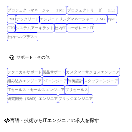
プロジェクトマネージャー（PM）
プロジェクトリーダー（PL）
PMO
テックリード
エンジニアリングマネージャー（EM）
VpoE
CTO
システムアーキテクト
社内SE
コーポレートIT
社内ヘルプデスク
サポート・その他
テクニカルサポート
製品サポート
カスタマーサクセスエンジニア
組み込みエンジニア
IoTエンジニア
制御設計
スタッフエンジニア
ITセールス・セールスエンジニア
プリセールス
研究開発（R&D）エンジニア
ブリッジエンジニア
言語・技術
からITエンジニアの求人を探す