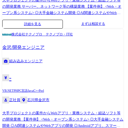
大手プロジェクトの案件からWebアプリ・業務システム・組込ソフト等
の開発業務 サーバー、ネットワーク等の構築業務 【案件例】 <Web・オ
ープン系システム> ◎大手金融システム開発 ◎AI関連システムやWebア
プリの開発 ◎Androidアプリ、スマートフォン分野での各種開発 ◎ECサ
まずは相談する
詳細を見る
イト、ポータルサイトの開発 <業務系システム> ◎顧客管理システム開発
◎医療・福祉系システム開発 ◎顧客向けシステム開発・運用・保守 <組
株式会社テクノプロ テクノプロ・IT社
込制御ソフトウェア開発> ◎車載系制御システム開発 ◎IoT画像処理制御
開発 <インフラ構築> ◎大手Sier社内情報基盤構築PJ(Windows Server) ◎大
金沢/開発エンジニア
手メーカー基幹システムクラウド構築(AWS,Azure,Google) ◎インフラ仮
想基盤構築(Citrix,Vmware) ◎基幹ネットワークの更改(設計、構築、導入
組み込みエンジニア
支援) (変更の範囲)会社の定める業務
-
VB.NET
PHP
C言語
Java
C++
Perl
正社員
石川県金沢市
大手プロジェクトの案件からWebアプリ・業務システム・組込ソフト等
の開発業務 【案件例】 <Web・オープン系システム> ◎大手金融システム
開発 ◎AI関連システムやWebアプリの開発 ◎Androidアプリ、スマート