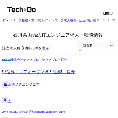
MENU
ITエンジニア転職・求人TOP
>
ITエンジニア求人検索
>
Java
>
石川県のエンジニア
石川県 JavaのITエンジニア求人・転職情報
3
該当求人数
件
1
~
3
件を表示
株式会社テクノプロ テクノプロ・IT社
甲信越エリアオープン求人/山梨、長野
組み込みエンジニア
-
AWS
VB.NET
PHP
C言語
Kubernetes
Microsoft Azure