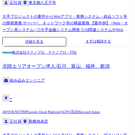
正社員
東京都八王子市
大手プロジェクトの案件からWebアプリ・業務システム・組込ソフト等
の開発業務 サーバー、ネットワーク等の構築業務 【案件例】 <Web・オ
ープン系システム> ◎大手金融システム開発 ◎AI関連システムやWebア
プリの開発 ◎Androidアプリ、スマートフォン分野での各種開発 ◎ECサ
まずは相談する
詳細を見る
イト、ポータルサイトの開発 <業務系システム> ◎顧客管理システム開発
◎医療・福祉系システム開発 ◎顧客向けシステム開発・運用・保守 <組
株式会社テクノプロ テクノプロ・IT社
込制御ソフトウェア開発> ◎車載系制御システム開発 ◎IoT画像処理制御
開発 <インフラ構築> ◎大手Sier社内情報基盤構築PJ(Windows Server) ◎大
北陸エリアオープン求人/石川、富山、福井、新潟
手メーカー基幹システムクラウド構築(AWS,Azure,Google) ◎インフラ仮
想基盤構築(Citrix,Vmware) ◎基幹ネットワークの更改(設計、構築、導入
組み込みエンジニア
支援) (変更の範囲)会社の定める業務
-
AWS
VB.NET
PHP
Google Cloud Platform(GCP)
C言語
Microsoft Azure
正社員
勤務地未定