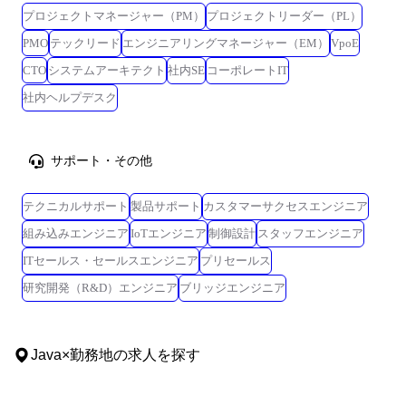
プロジェクトマネージャー（PM）
プロジェクトリーダー（PL）
PMO
テックリード
エンジニアリングマネージャー（EM）
VpoE
CTO
システムアーキテクト
社内SE
コーポレートIT
社内ヘルプデスク
サポート・その他
テクニカルサポート
製品サポート
カスタマーサクセスエンジニア
組み込みエンジニア
IoTエンジニア
制御設計
スタッフエンジニア
ITセールス・セールスエンジニア
プリセールス
研究開発（R&D）エンジニア
ブリッジエンジニア
Java
×
勤務地
の求人を探す