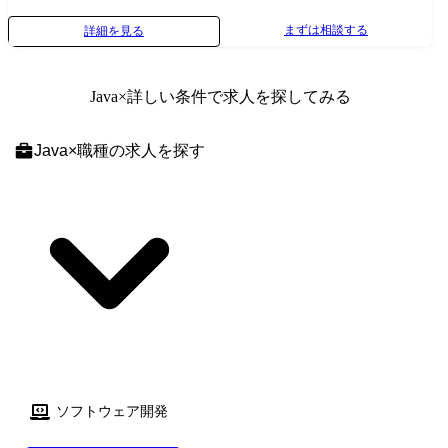
フォン分野での各種開発 ◎ECサイト、ポータルサイトの開発 <業務系シ
まずは相談する
詳細を見る
ステム> ◎顧客管理システム開発 ◎医療・福祉系システム開発 ◎顧客向
けシステム開発・運用・保守 <組込制御ソフトウェア開発> ◎車載系制御
システム開発 ◎IoT画像処理制御開発 (変更の範囲)会社の定める業務
Java
×詳しい条件で求人を探してみる
Java
×
職種
の求人を探す
ソフトウェア開発