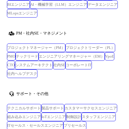
BIエンジニア
AI・機械学習（LLM）エンジニア
データエンジニア
MLopsエンジニア
PM・社内SE・マネジメント
プロジェクトマネージャー（PM）
プロジェクトリーダー（PL）
PMO
テックリード
エンジニアリングマネージャー（EM）
VpoE
CTO
システムアーキテクト
社内SE
コーポレートIT
社内ヘルプデスク
サポート・その他
テクニカルサポート
製品サポート
カスタマーサクセスエンジニア
組み込みエンジニア
IoTエンジニア
制御設計
スタッフエンジニア
ITセールス・セールスエンジニア
プリセールス