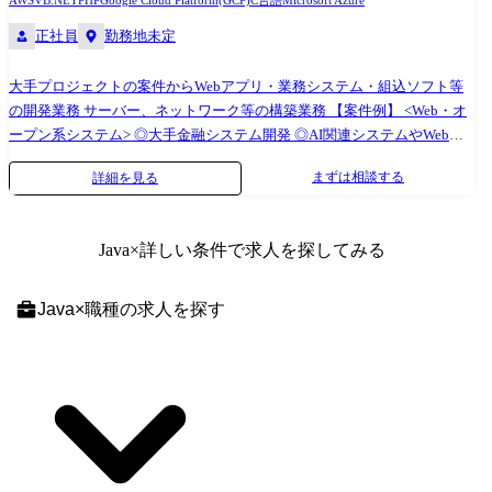
AWS
VB.NET
PHP
Google Cloud Platform(GCP)
C言語
Microsoft Azure
正社員
勤務地未定
大手プロジェクトの案件からWebアプリ・業務システム・組込ソフト等
の開発業務 サーバー、ネットワーク等の構築業務 【案件例】 <Web・オ
ープン系システム> ◎大手金融システム開発 ◎AI関連システムやWebア
プリの開発 ◎Androidアプリ、スマートフォン分野での各種開発 ◎ECサ
まずは相談する
詳細を見る
イト、ポータルサイトの開発 <業務系システム> ◎顧客管理システム開発
◎医療・福祉系システム開発 ◎顧客向けシステム開発・運用・保守 <組
込制御ソフトウェア開発> ◎車載系制御システム開発 ◎IoT画像処理制御
Java
×詳しい条件で求人を探してみる
開発 <インフラ構築> ◎大手Sier社内情報基盤構築PJ(Windows Server) ◎大
手メーカー基幹システムクラウド構築(AWS,Azure,Google) ◎インフラ仮
想基盤構築(Citrix,Vmware) ◎基幹ネットワークの更改(設計、構築、導入
Java
×
職種
の求人を探す
支援) (変更の範囲)会社の定める業務