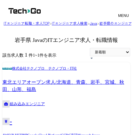
MENU
ITエンジニア転職・求人TOP
>
ITエンジニア求人検索
>
Java
>
岩手県のエンジニア
岩手県 JavaのITエンジニア求人・転職情報
1
該当求人数
件
1
~
1
件を表示
株式会社テクノプロ テクノプロ・IT社
東北エリアオープン求人/北海道、青森、岩手、宮城、秋
田、山形、福島
組み込みエンジニア
-