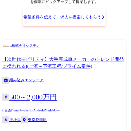
したビークルOS上で動作する各種車載アプリケーション(例:自動運転制
を個別にピックアップして提案します。
御、エネルギー管理、車内UX機能など)やサービスを統合し、最適に動
作させるための設計・検証を行います。 ≪業務委細≫ 他チーム・他社が
希望条件を伝えて、求人を提案してもらう
開発したアプリをビークルOSに適切に組み込み・配置 ソフトウェア間の
通信や依存関係を調整・チューニング システム全体での機能検証・統合
テスト・不具合解析/対策 ※専門性や適性、会社ニーズなどを踏まえ、会
社が定める業務への配置転換を命じる場合があります 【開発ツール】
株式会社システナ
AUTOSAR Adaptive/Classic, POSIX, Linux, HyperVisor, C/C++, Python, シェ
ルスクリプト, Doors, EnterpriseArchitect, PREEvision, JIRA/Confluence,
【次世代モビリティ】大手完成車メーカーのトレンド開発
Git, SVN, Jenkins, Wireshark等
に携われる!(上流～下流工程/プライム案件)
組み込みエンジニア
500～2,000万円
C言語
Flutter
JavaScript
Android
Matlab
C++
正社員
東京都港区