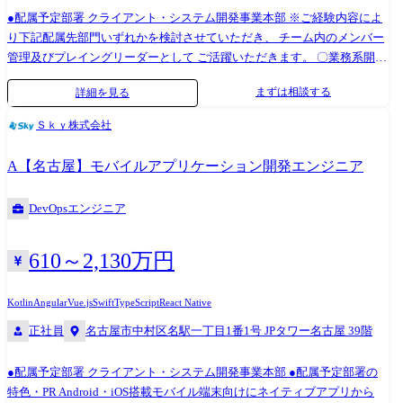
適切に組み込み・配置 ソフトウェア間の通信や依存関係を調整・チュー
●配属予定部署 クライアント・システム開発事業本部 ※ご経験内容によ
ニング システム全体での機能検証・統合テスト・不具合解析/対策 ③ 次
り下記配属先部門いずれかを検討させていただき、 チーム内のメンバー
世代通信ミドルウェアの開発・実装 セントラルECUは、車両内の各ECU
管理及びプレイングリーダーとして ご活躍いただきます。 〇業務系開発
や外部クラウドと膨大なデータをやり取りする通信のハブでもありま
部門 〇組込み制御系開発部門 〇モバイル系開発部門 ●配属予定部署の特
まずは相談する
詳細を見る
す。 そのため、通信ミドルウェア(DDS、SOME/IP、MQTT等)」の開発
色 ※職務内容変更の可能性:有 ※変更の範囲:会社の定める業務 〇業務系
は、多種多様なプロトコルを統合し、安全かつ低遅延でルーティングす
開発部門 大手企業を中心に様々な業界の業務系システムやWebアプリの
Ｓｋｙ株式会社
るという、セントラルECU 特有の非常に難易度が高く面白い領域です。
上流から開発工程までをご担当いただきます。 急激に成長してきてお
≪業務委細≫ SOME/IP、DDS、MQTTなど、車内・車外通信プロトコル
り、優秀なリーダーが多数在籍しております。 SIerを目指し、今の課題
A【名古屋】モバイルアプリケーション開発エンジニア
のセントラルECU向け最適化と実装 異なるドメイン間でのデータ交換を
に全員で取組み、日々改善していくことができる組織であり、商売力の
安全かつ低遅延で行うためのルーティング制御やメッセージブローカー
あるメンバーと一緒に強みづくりを随時行っている勢いのある部隊とな
DevOpsエンジニア
の開発 ※専門性や適性、会社ニーズなどを踏まえ、会社が定める業務へ
っております。 〇組込み制御系開発部門 カーナビ、車載ECU、医療機
の配置転換を命じる場合があります 【開発ツール】 AUTOSAR
器、コピー機など、様々なターゲット機器のSW開発を受託しておりま
Adaptive/Classic, POSIX, Linux, HyperVisor, C/C++, Python, シェルスクリプ
す。 また、昨今需要の増えているIoTでは組込/制御系のエッジ側の技術
610～2,130万円
ト, Doors, EnterpriseArchitect, PREEvision, JIRA/Confluence, Git, SVN,
だけでなく、 Webフロントやサーバーアプリ、AI/画像認識など多岐に渡
Jenkins, Wireshark等
る技術を持ったエンジニアを必要としています。 まず経験を踏まえた業
Kotlin
Angular
Vue.js
Swift
TypeScript
React Native
務に就いていただき、実績にあわせて上流や窓口業務も担っていただき
正社員
名古屋市中村区名駅一丁目1番1号 JPタワー名古屋 39階
ます。 〇モバイル系開発部門 携帯端末アプリやWebアプリ、Nativeアプ
リからハイブリッドアプリの開発を専門とする集団です。 大手メーカー
●配属予定部署 クライアント・システム開発事業本部 ●配属予定部署の
や通信キャリアを中心に、様々な業界のWebアプリ開発に要件定義開
特色・PR Android・iOS搭載モバイル端末向けにネイティブアプリから
発・運用まで一貫して携わることができ、 Webアプリエンジニアとして