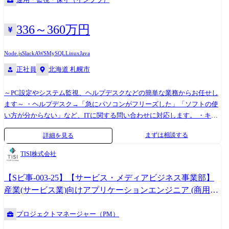
336～360万円
Node.js
Slack
AWS
MySQL
Linux
Java
正社員
北海道 札幌市
～PC設定やシステム監視、ヘルプデスクなどの簡単な業務からお任せし
ます～ ・ヘルプデスク→「急にパソコンがフリーズした」「ソフトの使
い方が分からない」など、ITに関する問い合わせに対応します。 ・キッ
ティング業務→PC・タブレットの初期設定、ネットワーク設定などを⾏
まずは相談する
詳細を見る
います。 ・システムやネットワークの運用・保守・監視→インターネッ
トや社内ネットワークなどを円滑にするためのサーバー・セキュリティ
TISI株式会社
環境などの整備を⾏います。 基本的にはチーム制での配属となり、しば
らくは先輩が横につきながらフォローします。 ゆくゆくは設計や構築、
【Sビ事-003-25】【サービス・メディアビジネス事業部】
プロジェクトマネジメントといったレベルの高い仕事にチャレンジする
産業(サービス業)向けアプリケーションエンジニア (商用
ことも可能。 グローバルに拠点を展開しているため、意欲次第では世界
Webシステム開発)
をまたにかけて活躍できるチャンスもあります。 ●プロジェクト例 ・サ
プロジェクトマネージャー（PM）
ーバ/セキュリティ導入…LinuxによるDNSサーバ統一、SGSによる統合型
ゲートウェイセキュリティ実現 ・大手自動車メーカー向け運用監視(70名