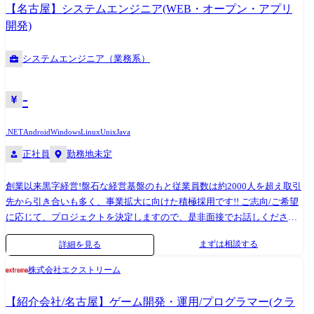
トに参画。1つの会社に長年いては実現できない多彩なスキルやノウハウ
【名古屋】システムエンジニア(WEB・オープン・アプリ
を身に付けることができます!
開発)
システムエンジニア（業務系）
-
.NET
Android
Windows
Linux
Unix
Java
正社員
勤務地未定
創業以来黒字経営!盤石な経営基盤のもと従業員数は約2000人を超え取引
先から引き合いも多く、事業拡大に向けた積極採用です!! ご志向/ご希望
に応じて、プロジェクトを決定しますので、是非面接でお話しください!
【取引業界】 ●製造メーカー、通信キャリア、金融、流通、官公庁 等
まずは相談する
詳細を見る
【開発環境】 ●使用OS: Windows、Linux、Unix 等 ●使用言語:
Java、PHP、Perl、VC++、.NET、ASP、JSP、SQL、Android、Objective-
株式会社エクストリーム
c 等 ●使用DB: Oracle、MySQL、PosgreSQL、SQLite、MS SQL
Server、MS Access 等 【プロジェクト例】 ●システム要件定義・設計(上
【紹介会社/名古屋】ゲーム開発・運用/プログラマー(クラ
流)SE ●システム実装・テスト(下流)PG ※ご志向・ご希望に応じて、プロ