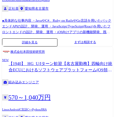
iOS
Docker
Android
React
JavaScript
Java
正社員
愛知県名古屋市
●具体的な仕事内容 ・JavaやC#、Ruby on RailsやGo言語を用いたバック
エンドAPIの設計、開発、運用 ・JavaScript/TypeScript(React)を用いたフ
ロントエンドの設計、開発、運用 ・iOS向けアプリの新機能開発、既存
機能の改修 ・Androidアプリ開発 ・新規機能の要件定義～設計、開発～
まずは相談する
詳細を見る
テスト ●お任せしたいプロジェクト・実例 ・大手不動産会社向け 新規プ
ロダクト開発 ・大手自動車会社向け 大規模基幹システム ・大手流通小
株式会社本田技術研究所
売会社向け WEBアプリケーション開発 ・某飲食店向け SaaSのエンハン
NEW
ス開発業務 ・iOS向けPOSアプリの新機能開発、既存機能の改修 ●主な業
【1940】_HG_U/Iターン歓迎【名古屋勤務】四輪向け統
界 ・金融:銀行、証券、生命/損保保険、FX、電子マネーなど ・流通:流
合ECUにおけるソフトウェアプラットフォーム(OS領
通、小売りなど ・パッケージソフトウェア:医療、財務会計、販売管理、
域)の内製開発・インテグレーション
在庫管理、人事給与など ・主な開発環境 Java(Spring
組み込みエンジニア
Boot)/C++/C#.net(ASP)/Python/Ruby(Ruby on Rails)/GO/PHP(Laravel)
Javascript/Typescript(React.js/Vue.js) iOS(Swift/Objective-C)、
Android(Java)/Kotlin/Flutter クラウド(AWS/Azure/GCP) など ●変更の範囲
570～1,040万円
業務内容:会社の定める業務 ●入社事例 ・40代前半/Sler など数社にて、物
流系のシステム開発の要件定義からリリースまで幅広く担当。最大 30 名
Linux
Android
C言語
C++
Python
JIRA
規模のチームマネジメントを経験。 前職の年収を維持しつつもプライベ