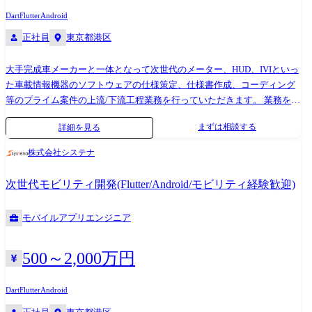
Tivoli ・千手 など、様々なプロジェクトが稼働しています。 スキルアッ
AUTOSAR Adaptive/Classic, POSIX, Linux, HyperVisor, C/C++, Python, シェ
Dart
Flutter
Android
プやスキルチェンジ、リーダーやマネジメントへの挑戦、スペシャリス
ルスクリプト, Doors, EnterpriseArchitect, PREEvision, JIRA/Confluence,
正社員
東京都港区
トとしてのキャリアアップなど、ご希望をお聞かせください!
Git, SVN, Jenkins, Wireshark等
大手完成車メーカーと一体となって次世代のメーター、HUD、IVIといっ
た車載情報機器のソフトウェアの仕様策定、仕様書作成、コーディング
等のプライム案件の上流/下流工程業務を行っていただきます。 業務を通
じて車載システムの最新技術に触れることができ、次世代の完成車を開
まずは相談する
詳細を見る
発するやりがいと社会への貢献感を感じ、スキルアップが望めます。 ●
主な業務内容 【配属予定プロジェクトの特色】 ※大手自動車メーカーの
株式会社システナ
上流/下流工程に参画(確約します) ・フロントエンド、バックエンド開発
・車載ソフトウェアの仕様調整、仕様書作成 ・仕様調整用のドキュメン
次世代モビリティ開発(Flutter/Android/モビリティ経験歓迎)
ト作成 ・仕様策定スケジュール管理、進捗管理 ・テスト項目作成 ・コ
ーディング etc ※ご経験や適性をもとに、参画ポジションをご提案させ
モバイルアプリエンジニア
ていただきますのでご安心ください。 ●従事すべき業務の変更の範囲 ・
雇い入れ直後:システムエンジニア業務 ・変更の範囲:本人の適性により
当社業務全般に変更の可能性がございます。
500～2,000万円
Dart
Flutter
Android