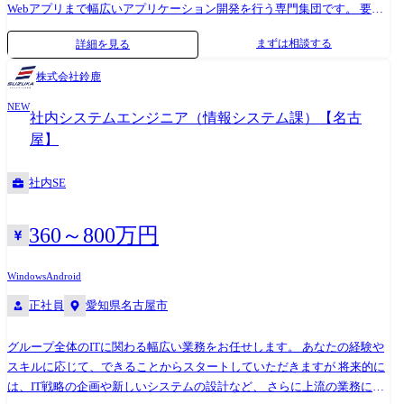
Webアプリまで幅広いアプリケーション開発を行う専門集団です。 要件
のスキルアップが可能です。 開発の流行に左右される分野であるため、
定義・基本設計といった上流工程から実装・試験の下流工程までこなせ
Agile開発やCIツールの導入は当然のこととして、新しい開発手法やツー
まずは相談する
詳細を見る
るSEクラスや元気のある若手メンバーが多く在籍しております。 開発環
ルも積極的に導入しています。
境・技術要素の変化が激しい分野ですが、新しい技術の習得は積極的に
株式会社鈴鹿
行い、アジャイル開発やCI/CD環境の導入など新しい開発手法やツール
NEW
導入も行なっています。 コミュニケーションが積極的に取れるメンバー
社内システムエンジニア（情報システム課）【名古
もたくさん在籍しているので活気溢れる部署になっております。 ※職務
屋】
内容変更の可能性:有 ※変更の範囲:会社の定める業務 Android・iOS搭載
モバイル端末向けに、ネイティブアプリケーション開発やWebアプリケ
社内SE
ーション開発まで幅広く対応しております。 また、クロスプラットフォ
ームを使用した開発も積極的に行なっており、FlutterやReact Nativeも経
験することが可能です。 要件定義・開発・運用まで一貫して携わること
360～800万円
ができ、多くのアプリケーション開発を経験することが可能です。 ま
た、様々な要求に対して最適なフレームワークやアーキテクチャ、開発
Windows
Android
手法を選定しており、技術の変化に合わせて新しい分野に挑戦出来る機
正社員
愛知県名古屋市
会が多い仕事です。
グループ全体のITに関わる幅広い業務をお任せします。 あなたの経験や
スキルに応じて、できることからスタートしていただきますが 将来的に
は、IT戦略の企画や新しいシステムの設計など、 さらに上流の業務にも