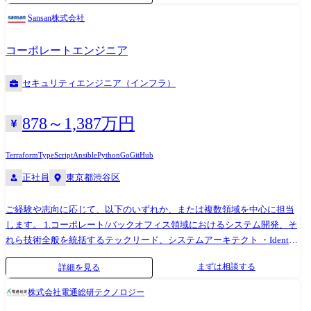
グ、実装支援を提供します。 【ソフトウェア/サービス領域】 ・自社の
Sansan株式会社
製品にデジタルによる付加価値を付けたいお客様や、ハードとソフト/ク
ラウドを融合した新規サービスを開始したいお客様に対し、その実現を
コーポレートエンジニア
支援します。 ・製品/サービスの検討・推進、プロトタイピングやソリュ
ーションアーキテクチャーの検討・設計、及びソフトウェア開発まで一
セキュリティエンジニア（インフラ）
気通貫で提供します。
878～1,387万円
Terraform
TypeScript
Ansible
Python
Go
GitHub
正社員
東京都渋谷区
ご経験や志向に応じて、以下のいずれか、または複数領域を中心に担当
します。 1.コーポレート/バックオフィス領域におけるシステム開発、そ
れら技術全般を統括するテックリード、システムアーキテクト ・Identity
ライフサイクル管理:人事システム連携による入退社業務自動化、プロビ
まずは相談する
詳細を見る
ジョニング、権限変更の完全自動化 ・SSO/認証基盤:Oktaでの
SAML/OIDC連携、条件付きアクセス、多要素認証、PIMなどのポリシー
株式会社電通総研テクノロジー
設計と運用 ・権限ガバナンス(IGA):ロール/RBAC/ABAC/PBAC設計、