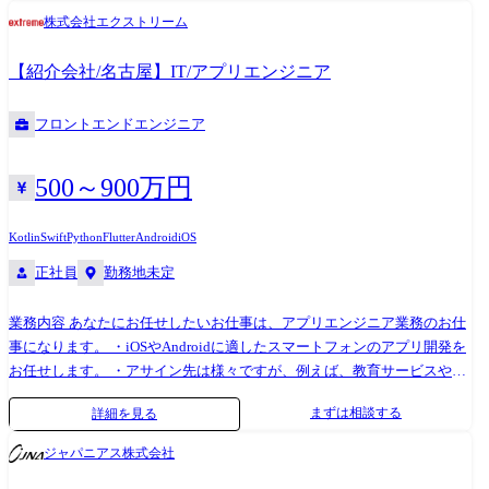
ト発生時の調査支援/早期解決/レポート報告 ・SOC、CSIRT構築支援 ・
株式会社エクストリーム
ITセキュリティアーキテクチャ設計支援 ・ベンダーコントロール リクル
ートグループ、楽天グループ、サイバーエージェントグループなど、
【紹介会社/名古屋】IT/アプリエンジニア
WEB業界を牽引するトップ企業含め様々な企業と安定的な取引を行って
おります。 当社社員は、プロダクションカンパニーの一員として各社ク
フロントエンドエンジニア
ライアントのプロジェクトに参画し、1つの会社に長年いては実現できな
い多彩なスキルやノウハウを身に付けることができます!
500～900万円
Kotlin
Swift
Python
Flutter
Android
iOS
正社員
勤務地未定
業務内容 あなたにお任せしたいお仕事は、アプリエンジニア業務のお仕
事になります。 ・iOSやAndroidに適したスマートフォンのアプリ開発を
お任せします。 ・アサイン先は様々ですが、例えば、教育サービスや求
人募集、某大手コンビニチェーンの アプリ開発などにも携われる可能性
まずは相談する
詳細を見る
があります。 アクセンチュア、NTTデータ、富士ソフトなど、IT業界を
牽引するトップ企業と安定的な取引を行っております。当社社員は、プ
ジャパニアス株式会社
ロダクションカンパニーの一員として様々なクライアントのプロジェク