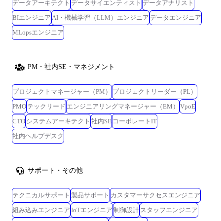
データアーキテクト
データサイエンティスト
データアナリスト
BIエンジニア
AI・機械学習（LLM）エンジニア
データエンジニア
MLopsエンジニア
PM・社内SE・マネジメント
プロジェクトマネージャー（PM）
プロジェクトリーダー（PL）
PMO
テックリード
エンジニアリングマネージャー（EM）
VpoE
CTO
システムアーキテクト
社内SE
コーポレートIT
社内ヘルプデスク
サポート・その他
テクニカルサポート
製品サポート
カスタマーサクセスエンジニア
組み込みエンジニア
IoTエンジニア
制御設計
スタッフエンジニア