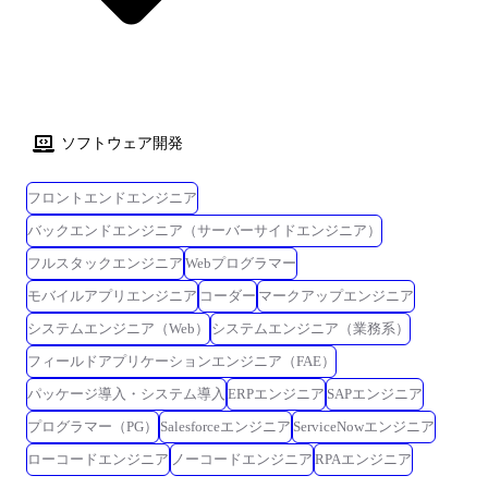
格取得支援、技術書購入補助や外部研修参加支援については、 当社から
の提供だけではなく、あなたからの提案により成長機会創出も行います
(学習動画教材の活用や勉強会の開設)。 この取り組みにより、あなたの
継続的なスキルアップを全面的にバックアップします。
ソフトウェア開発
フロントエンドエンジニア
バックエンドエンジニア（サーバーサイドエンジニア）
フルスタックエンジニア
Webプログラマー
モバイルアプリエンジニア
コーダー
マークアップエンジニア
システムエンジニア（Web）
システムエンジニア（業務系）
フィールドアプリケーションエンジニア（FAE）
パッケージ導入・システム導入
ERPエンジニア
SAPエンジニア
プログラマー（PG）
Salesforceエンジニア
ServiceNowエンジニア
ローコードエンジニア
ノーコードエンジニア
RPAエンジニア