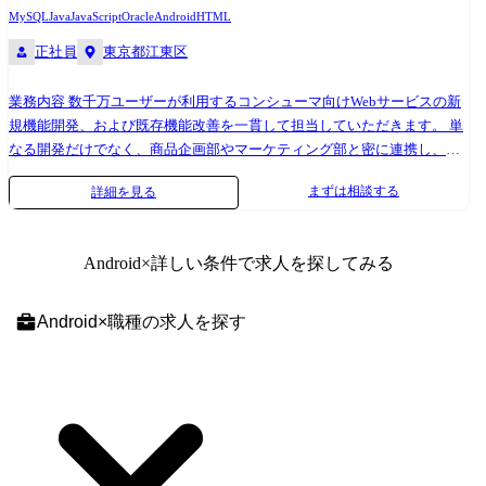
には、ご自身の希望やスキルに応じて、PL、PM、ITディレクター(シス
MySQL
Java
JavaScript
Oracle
Android
HTML
テム化計画担当)など、 多彩なキャリアパスの中から選択することが可能
正社員
東京都江東区
です。 【成長支援】 四半期ごとの目標設定と1on1面談でキャリアプラン
を共に描き、資格取得支援、技術書購入補助や外部研修参加支援につい
ては、 当社からの提供だけではなく、あなたからの提案により成長機会
業務内容 数千万ユーザーが利用するコンシューマ向けWebサービスの新
創出も行います(学習動画教材の活用や勉強会の開設)。 この取り組みに
規機能開発、および既存機能改善を一貫して担当していただきます。 単
より、あなたの継続的なスキルアップを全面的にバックアップします。
なる開発だけでなく、商品企画部やマーケティング部と密に連携し、ユ
ーザーデータに基づいた機能改善提案や、技術的な側面からビジネス要
まずは相談する
詳細を見る
件への落とし込みを行います。 日々の業務においてご自身のアイデアや
ご提案が直接議論され、サービスロードマップに反映されることも多々
あります。 一人ひとりがオーナーシップを持って、大規模サービスのグ
Android
×詳しい条件で求人を探してみる
ロースに貢献できる職場環境です。 【担当フェーズ】システム化企画、
要件定義、設計、開発、システムテスト、移行、保守 【規模】
50人月～100 ●キャリアパス 当社では、ご自身の経験とスキルに応じた
Android
×
職種
の求人を探す
明確なキャリアパスを用意しています。入社後は、専任のメンターがつ
き、OJTを通じてスムーズな立ち上がりをサポート。 1年目には、成果物
レビューなどの品質担保に加えて、アプリケーション開発の専門家とし
て開発プロセスやシステム課題の課題解決や改善を通して生産性や品質
を向上させる役割を期待します。そして将来的(3～5年目)には、更に難
易度や規模の大きなプロジェクトを担当していただきます。 【成長支
援】 四半期ごとの目標設定と1on1面談でキャリアプランを共に描き、資