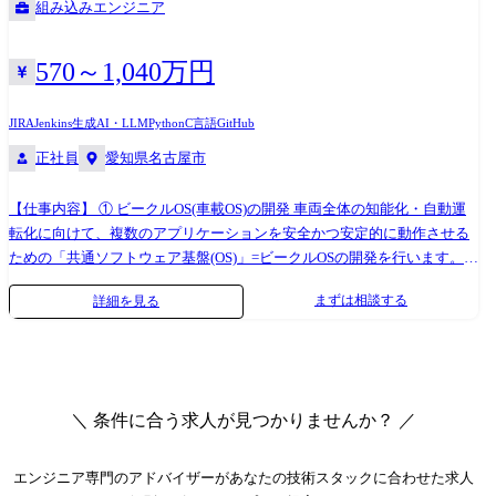
組み込みエンジニア
MATLAB/Simulink、CANoe、CAN Analyzer等の計測&シミュレーション
ツールの操作 ・Autosar、C等のソフトウェア技術 等
570～1,040万円
JIRA
Jenkins
生成AI・LLM
Python
C言語
GitHub
正社員
愛知県名古屋市
【仕事内容】 ① ビークルOS(車載OS)の開発 車両全体の知能化・自動運
転化に向けて、複数のアプリケーションを安全かつ安定的に動作させる
ための「共通ソフトウェア基盤(OS)」=ビークルOSの開発を行います。
これは、PCやスマートフォンにおけるOS(LinuxやAndroidなど)に相当す
まずは相談する
詳細を見る
る存在で、車両における頭脳となるセントラルECUの中核を担うシステ
ムです。 サプライヤーと連携した開発と、完全内製化の開発の2種類が
あるため、組込み開発において何らかのご経験があれば、ご活躍の可能
性がございます。(実装やテスト経験者も対象) ≪業務委細≫ AUTOSAR
Adaptive / Classicに基づいたOS・ミドルウェア層の要求仕様策定、設
＼ 条件に合う求人が見つかりませんか？ ／
計、実装 ※OSやミドルウェア開発経験、リアルタイムOS、仮想化技
術、セキュアブートやプロセス間通信(IPC)などの知識が活かせます。 ②
車載アプリケーション/サービスのインテグレーション(統合・検証) 開発
エンジニア専門のアドバイザー
があなたの技術スタックに合わせた求人