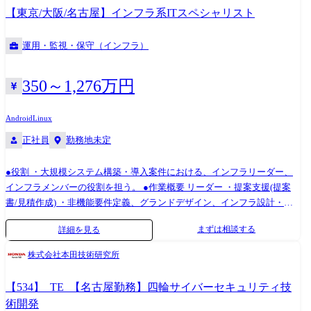
SoD(職務分掌)と監査ログ整備 ・内製開発/自動化:Slack/Workday/各種
【東京/大阪/名古屋】インフラ系ITスペシャリスト
SaaSでの申請・承認・棚卸の自動化、問い合わせ自動応答ボット、SaaS
設定の標準化・ドリフト検知 ・IaC/標準化:Terraform/GitHubでIdP・SaaS
運用・監視・保守（インフラ）
連携のコード化、開発環境、開発手順の確立 ・セキュリティ協業:ゼロト
ラスト方針・検知/対応・監査要求に合致する運用をセキュリティ・監
査・法務と合意形成 ・チーム技術リード:技術選定、アーキテクチャー設
350～1,276万円
計、レビュー、課題優先度付け、ステークホルダー調整、SLO/運用KPI
設計 2.インフラ担当 全社共通で利用するコーポレートITインフラの企
Android
Linux
画、設計・構築、運用 ゼロトラストセキュリティを目指したITインフラ
正社員
勤務地未定
基盤の構築や、クラウドサービスのInfrastructure as Code化を推進 ・
Okta(IdP)の導入、連携、および管理 ・Jamf Pro、Microsoft Intuneを利用
●役割 ・大規模システム構築・導入案件における、インフラリーダー、
したゼロタッチキッティング環境の構築 ・SaaSサービスの設定・変更管
インフラメンバーの役割を担う。 ●作業概要 リーダー ・提案支援(提案
理 3.オフィスネットワーク 全社共通のコーポレートITのうち、特に「各
書/見積作成) ・非機能要件定義、グランドデザイン、インフラ設計・導
拠点のオフィスネットワーク」に関する企画、設計・構築、運用 ・新オ
入 他 ・サーバ、ネットワーク、ミドルウエアの調達(クラウド含む)、
フィスネットワークの設計・構築 ・フロア増床、レイアウト変更に伴う
まずは相談する
詳細を見る
及びベンダー交渉 ・インフラ構築に関わる、方式設計、アーキテクチャ
ネットワークの設計・構築 ・ゼロトラストネットワークなどの新規ソリ
ー設計、運用設計 メンバー ・非機能要件に基づいた基本設計、詳細設
ューションの検討・PoC 4.業務アプリケーション 複雑な経営・事業課題
株式会社本田技術研究所
計、テスト仕様書作成 ・設計書に基づいた、サーバ、ネットワーク、ミ
の解決とEXのシンプル化を目指し、社内情報システムを担当 事業戦略・
ドルウエア稼働環境の構築、及びテスト実施 ・運用監視環境の設計、構
課題解決のため、業務システムに対する要件定義からリリースまでを推
【534】_TE_【名古屋勤務】四輪サイバーセキュリティ技
築 共通 ・技術的課題の抽出と解決の推進 ・最新要素技術に関する研究
進 ・「Sansan」事業の基幹システムであるSalesforce/Gainsightのプロジ
術開発
開発
ェクト推進・開発・運用 ・「Eight」事業における顧客・請求管理基盤シ