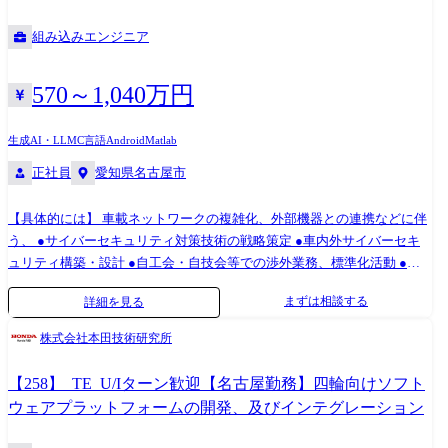
ステムのプロジェクト推進・開発・運用 ・業務改革プロジェクトにおけ
組み込みエンジニア
る開発プロジェクトリードと技術的負債解消 ※ SalesforceはSalesforce,
Inc.の商標であり、許可のもとで使用しています。 ●従事すべき業務の変
更の範囲 会社の定める業務 主な技術スタック ●開発言語 -
570～1,040万円
Python/Go/Shell Script/Google Apps Script -Apex/Visualforce/Lightning
Component ●クラウド・インフラ -AWS/GCP/Cloudflare -Cisco Meraki
生成AI・LLM
C言語
Android
Matlab
●ID・デバイス管理/SaaS -Okta/Microsoft Entra ID -Google Workspace/Box -
正社員
愛知県名古屋市
Jamf Pro/Intune -kintone/Slack -Salesforce/Gainsight ●認証・ネットワーク -
VPN/ゼロトラストアーキテクチャ -各種ネットワーク機器・IDaaS 連携 ●
【具体的には】 車載ネットワークの複雑化、外部機器との連携などに伴
構成管理・IaC -Terraform/Ansible -GitHub(Actions) ●その他 【OS・デバイ
う、 ●サイバーセキュリティ対策技術の戦略策定 ●車内外サイバーセキ
ス】 Mac/Windows/Linux/iPad/Android 記載内容に関する注意事項 本求人
ュリティ構築・設計 ●自工会・自技会等での渉外業務、標準化活動 ●法
票に記載の内容は、会社の方針によって変更になる可能性があります。
規に準じたサイバーセキュリティ開発プロセスの構築 ●Honda製品サイバ
まずは相談する
詳細を見る
ーセキュリティポリシーの策定 ●データサイエンスを活用したサイバー
攻撃検知の研究開発等 セキュリティ仕様の全体設計から、要求書の作
株式会社本田技術研究所
成、取引先の選定から評価・運用まで幅広くお任せいたします。 ※業務
上、海外現地法人・取引先等とのやり取りが発生します。 ※将来的に
【258】_TE_U/Iターン歓迎【名古屋勤務】四輪向けソフト
は、海外駐在の可能性もございます。 ※専門性や適性、会社ニーズなど
ウェアプラットフォームの開発、及びインテグレーション
を踏まえ、会社が定める業務への配置転換を命じる場合があります。
【開発ツール】 ・EXCEL、Power Point等、基本的なPCソフトの操作 ・