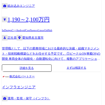
ラットフォーム(OS領域)の内製開発・インテグレーショ
プロジェクトに参画して頂き、1つの会社だけでは実現できない多彩なス
ン
組み込みエンジニア
キルやノウハウを身に付けることが可能です!
1,190～2,100万円
InDesign
C++
Android
Confluence
Linux
GitHub
正社員
愛知県名古屋市
管理職として、以下の業務領域における最終的な決裁・組織マネジメン
ト・技術戦略構築などをお任せする予定です。 ①ビークルOS(車載OS)の
開発 車両全体の知能化・自動運転化に向けて、複数のアプリケーション
を安全かつ安定的に動作させるための「共通ソフトウェア基盤(OS)」=ビ
まずは相談する
詳細を見る
ークルOSの開発を行います。 これは、PCやスマートフォンにおける
OS(LinuxやAndroidなど)に相当する存在で、車両における頭脳となるセ
株式会社パートナー
ントラルECUの中核を担うシステムです。 サプライヤーと連携した開発
と、完全内製化の開発の2種類があるため、組込み開発において何らかの
インフラエンジニア
ご経験があれば、ご活躍の可能性がございます。 (実装やテスト経験者も
対象) ≪業務委細≫ AUTOSAR Adaptive / Classicに基づいたOS・ミドルウ
運用・監視・保守（インフラ）
ェア層の要求仕様策定、設計、実装 ※OSやミドルウェア開発経験、リア