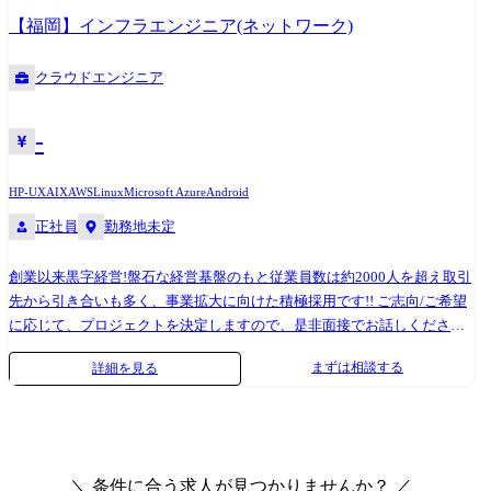
件定義・設計(上流)SE ・システム実装・テスト(下流)PG ※ご志向・ご希
【福岡】インフラエンジニア(ネットワーク)
望に応じて、プロジェクトを決定します ※地元密着主義のため、地元の
大手企業でのプロジェクトを前提としています。
クラウドエンジニア
-
HP-UX
AIX
AWS
Linux
Microsoft Azure
Android
正社員
勤務地未定
創業以来黒字経営!盤石な経営基盤のもと従業員数は約2000人を超え取引
先から引き合いも多く、事業拡大に向けた積極採用です!! ご志向/ご希望
に応じて、プロジェクトを決定しますので、是非面接でお話しください!
●取引業界 ・製造メーカー、通信キャリア、金融、流通、官公庁 等 ●
まずは相談する
詳細を見る
設計・構築 ・OS:Windows、Linux、Unix ・ツール・機器:Windows
Server、RHL、Solaris、HP-UX、AIX、VMWare、Hyper-V ・クラウ
ド:AWS、Azure ●プロジェクト例 ・要件定義・設計・構築(上流) ・運
用・保守(下流) ※ご志向・ご希望に応じて、プロジェクトを決定します
※地元密着主義のため、地元の大手企業でのプロジェクトを前提として
＼ 条件に合う求人が見つかりませんか？ ／