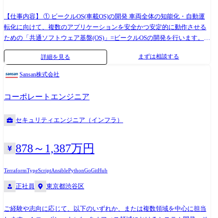
前 8F
【仕事内容】 ① ビークルOS(車載OS)の開発 車両全体の知能化・自動運
転化に向けて、複数のアプリケーションを安全かつ安定的に動作させる
ための「共通ソフトウェア基盤(OS)」=ビークルOSの開発を行います。
これは、PCやスマートフォンにおけるOS(LinuxやAndroidなど)に相当す
まずは相談する
詳細を見る
る存在で、車両における頭脳となるセントラルECUの中核を担うシステ
ムです。 サプライヤーと連携した開発と、完全内製化の開発の2種類が
Sansan株式会社
あるため、組込み開発において何らかのご経験があれば、ご活躍の可能
性がございます。 (実装やテスト経験者も対象) ≪業務委細≫ AUTOSAR
コーポレートエンジニア
Adaptive / Classicに基づいたOS・ミドルウェア層の要求仕様策定、設
計、実装 ※OSやミドルウェア開発経験、リアルタイムOS、仮想化技
セキュリティエンジニア（インフラ）
術、セキュアブートやプロセス間通信(IPC)などの知識が活かせます。 ②
車載アプリケーション/サービスのインテグレーション(統合・検証) 開発
したビークルOS上で動作する各種車載アプリケーション(例:車両運動制
878～1,387万円
御、エネルギー管理、車内UX機能など)やサービスを統合し、最適に動
作させるための設計・検証を行います。 インテグレーションを完遂する
Terraform
TypeScript
Ansible
Python
Go
GitHub
には、OSのカーネル、通信ミドルウェア、ハードウェア、そして上位の
正社員
東京都渋谷区
アプリ層まで、すべてのレイヤーに精通する必要があります。 そのた
め、特定の技術に閉じこもらず、フルスタックな知識が自然と身につき
ご経験や志向に応じて、以下のいずれか、または複数領域を中心に担当
ます。 ≪業務委細≫ 他チーム・他社が開発したアプリをビークルOSに