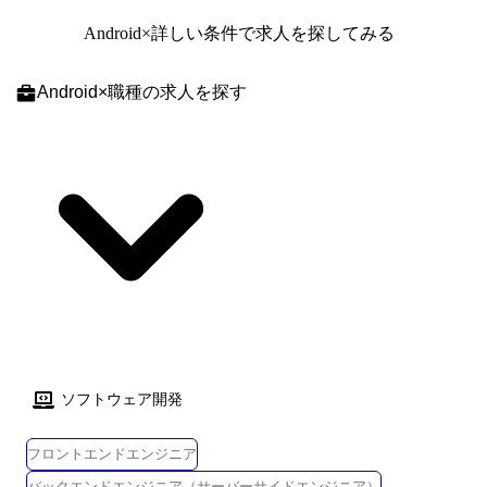
●ネットワーク/サーバの監視業務 └ネットワークやサーバに不具合、異
Android
×詳しい条件で求人を探してみる
常が発生していないかを確認します。 ●ヘルプデスク/PCサポート業務
└PC操作の問合せ対応や、新品のPCをセットアップして使える状態にし
ます。 【環境例】 ・ネットワーク/LAN・WAN構築 ・セキュリティ/設
Android
×
職種
の求人を探す
計・構築 Cisco:ルータ、スイッチ、ファイヤウォール、ロードバランサ
ー、無線機器 Juniper:ルータ、スイッチ、ファイアウォール F5:ロードバ
ランサー、VPN終端装置 Aruba:無線機器 ・Windows、UNIX、Linuxサー
バ設計、構築 ・VMware、Hyper-V ・Zabbix ・Site24x7 ・Nagios ・JP1 ・
Tivoli ・千手 など、様々なプロジェクトが稼働しています。 スキルアッ
プやスキルチェンジ、リーダーやマネジメントへの挑戦、スペシャリス
トとしてのキャリアアップなど、ご希望をお聞かせください!
ソフトウェア開発
フロントエンドエンジニア
バックエンドエンジニア（サーバーサイドエンジニア）