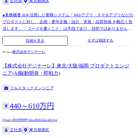
正社員
東京都港区
ートを充実出来る環境、BEの成長性を感じ入社 ・30代前半/SESにて金融
系システム開発に従事し、要件定義からリリースまで 一連の業務を経
験。100人月のプロジェクトで開発責任者を担当。 前職よりも残業する
●業務概要 AIを活用した業務システム・Webアプリ・スマホアプリなどの
ことなく年収50万円UP、BEのエンジニア支える制度に惹かれ入社
プロダクトに対し、 企画・要件定義・設計・実装・品質担保 を幅広く担
当します。 「コードを書くこと」は手段であり、目的ではありません。
Cursor / GitHub Copilot / Claude Code などのAIコーディング環境をフル活
まずは相談する
詳細を見る
用し、人間は 顧客の課題定義・AIへの指示設計・成果物の品質判断・価
値検証 にコミットします。 ●職務詳細 ・クライアントとの課題整理・要
株式会社デジナーレ
件定義の補助 ・AI活用による業務改善・DX企画提案の補助 ・AIコーデ
ィング環境(Cursor / Copilot / Claude Code)を活用したプロダクト開発 ・
【株式会社デジナーレ】東京/大阪/福岡 プロダクトエンジ
LLM API(OpenAI / Anthropic / Bedrock 等)を組み込んだ機能の設計・実装
ニア(AI駆動開発・即戦力)
・フロント/サーバー/スマホアプリ/AWSサーバレスを横断したプロダク
ト構築 ・AIアウトプットのレビュー・品質担保・テスト設計 ・設計書な
フルスタックエンジニア
どの技術資料の作成 ・最新AI技術・活用事例の調査・社内共有 ※最初は
得意領域から入り、徐々にプロダクト全体を見られるエンジニアへ成長
していきます。 ●キャリアパス ・プロダクトエンジニア → 顧客折衝・要
440～610万円
件定義をリードするポジションへ ・プロジェクトリーダー / プロジェク
トマネージャー ・自社サービスのプロダクトオーナー候補
jQuery
AWS
PHP
Python
RAG
JavaScript
正社員
東京都港区