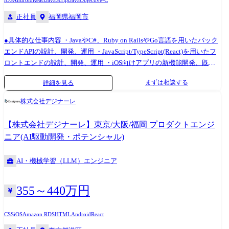
iOS
Android
React
JavaScript
Java
Objective-C
正社員
福岡県福岡市
●具体的な仕事内容 ・JavaやC#、Ruby on RailsやGo言語を用いたバック
エンドAPIの設計、開発、運用 ・JavaScript/TypeScript(React)を用いたフ
ロントエンドの設計、開発、運用 ・iOS向けアプリの新機能開発、既存
機能の改修 ・Androidアプリ開発 ・新規機能の要件定義～設計、開発～
まずは相談する
詳細を見る
テスト ●お任せしたいプロジェクト・実例 ・大手不動産会社向け 新規プ
ロダクト開発 ・大手自動車会社向け 大規模基幹システム ・大手流通小
株式会社デジナーレ
売会社向け WEBアプリケーション開発 ・某飲食店向け SaaSのエンハン
ス開発業務 ・iOS向けPOSアプリの新機能開発、既存機能の改修 ●主な業
【株式会社デジナーレ】東京/大阪/福岡 プロダクトエンジ
界 ・金融:銀行、証券、生命/損保保険、FX、電子マネーなど ・流通:流
ニア(AI駆動開発・ポテンシャル)
通、小売りなど ・パッケージソフトウェア:医療、財務会計、販売管理、
在庫管理、人事給与など ●主な開発環境 Java(Spring
AI・機械学習（LLM）エンジニア
Boot)/C++/C#.net(ASP)/Python/Ruby(Ruby on Rails)/GO/PHP(Laravel)
Javascript/Typescript(React.js/Vue.js) iOS(Swift/Objective-C)、
Android(Java)/Kotlin/Flutter クラウド(AWS/Azure/GCP) など ●変更の範囲
355～440万円
業務内容:会社の定める業務 ●入社事例 ・40代前半/Sler など数社にて、物
流系のシステム開発の要件定義からリリースまで幅広く担当。最大 30 名
CSS
iOS
Amazon RDS
HTML
Android
React
規模のチームマネジメントを経験。 前職の年収を維持しつつもプライベ