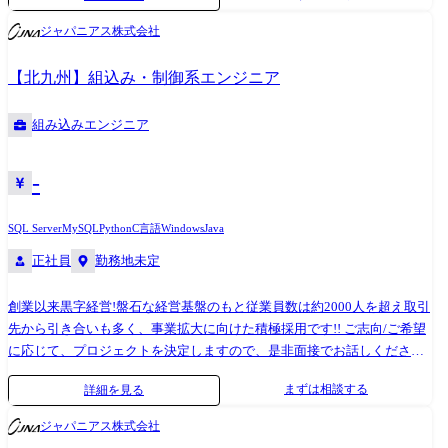
まざまな課題にも同時に取り組む必要があるでしょう。私たちは、運用
RHL、Solaris、HP-UX、AIX、VMWare、Hyper-V クラウド:AWS、Azure ●
寄りのソリューションやセキュリティなど、幅広いケイパビリティを活
ジャパニアス株式会社
プロジェクト例 ・要件定義・設計・構築(上流) ・運用・保守(下流) ※ご
用しながら、自分たちの手であらゆる変革に挑もうとしています。
志向・ご希望に応じて、プロジェクトを決定します ※地元密着主義のた
【北九州】組込み・制御系エンジニア
め、地元の大手企業でのプロジェクトを前提としています。
組み込みエンジニア
-
SQL Server
MySQL
Python
C言語
Windows
Java
正社員
勤務地未定
創業以来黒字経営!盤石な経営基盤のもと従業員数は約2000人を超え取引
先から引き合いも多く、事業拡大に向けた積極採用です!! ご志向/ご希望
に応じて、プロジェクトを決定しますので、是非面接でお話しください!
●取引業界 製造メーカー、通信キャリア、金融、流通、官公庁 等 ●開
まずは相談する
詳細を見る
発環境 使用OS:Linux、UNIX、Windows、μITRON、Symbian OS、メーカ
独自OS 等 使用言語:C、 C++、VC++、アセンブラ 等 使用DB:Oracle、
ジャパニアス株式会社
MySQL、PosgreSQL、MS SQL Server 等 ●プロジェクト例 ・システム要