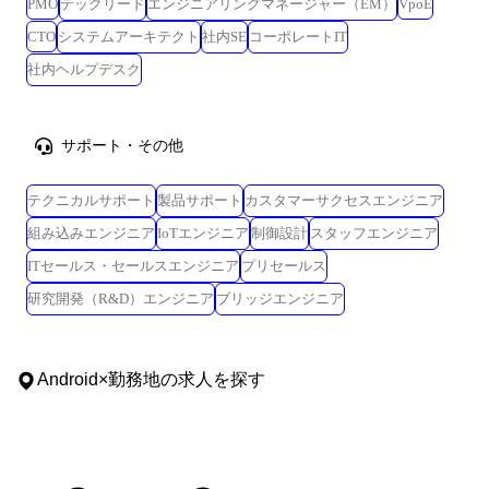
PMO
テックリード
エンジニアリングマネージャー（EM）
VpoE
CTO
システムアーキテクト
社内SE
コーポレートIT
社内ヘルプデスク
サポート・その他
テクニカルサポート
製品サポート
カスタマーサクセスエンジニア
組み込みエンジニア
IoTエンジニア
制御設計
スタッフエンジニア
ITセールス・セールスエンジニア
プリセールス
研究開発（R&D）エンジニア
ブリッジエンジニア
Android
×
勤務地
の求人を探す