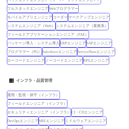
フルスタックエンジニア
Webプログラマー
モバイルアプリエンジニア
コーダー
マークアップエンジニア
システムエンジニア（Web）
システムエンジニア（業務系）
フィールドアプリケーションエンジニア（FAE）
パッケージ導入・システム導入
ERPエンジニア
SAPエンジニア
プログラマー（PG）
Salesforceエンジニア
ServiceNowエンジニア
ローコードエンジニア
ノーコードエンジニア
RPAエンジニア
インフラ・品質管理
運用・監視・保守（インフラ）
フィールドエンジニア（インフラ）
セキュリティエンジニア（インフラ）
CI・CDエンジニア
DevOpsエンジニア
SREエンジニア
ミドルウェアエンジニア