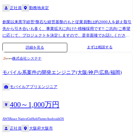
正社員
勤務地未定
創業以来黒字経営!盤石な経営基盤のもと従業員数は約2000人を超え取引
先から引き合いも多く、事業拡大に向けた積極採用です!! ご志向/ご希望
に応じて、プロジェクトを決定しますので、是非面接でお話しください!
●取引業界 製造メーカー、通信キャリア、金融、流通、官公庁 等 ●開
まずは相談する
詳細を見る
発環境 使用OS: Windows、Linux、Unix 等 使用言語: Java、PHP、
C+、C#、.NET、ASP、JSP、SQL、Android、Objective-c 等 使用DB:
株式会社システナ
Oracle、MySQL、PosgreSQL、SQLite、MS SQL Server、MS Access 等 ●
プロジェクト例 ・システム要件定義・設計(上流)SE ・システム実装・テ
モバイル系案件の開発エンジニア(大阪/神戸/広島/福岡)
スト(下流)PG ※ご志向・ご希望に応じて、プロジェクトを決定します ※
地元密着主義のため、地元の大手企業でのプロジェクトを前提としてい
モバイルアプリエンジニア
ます。
400～1,000万円
AWS
React Native
GitHub
Flutter
Android
iOS
正社員
大阪府大阪市