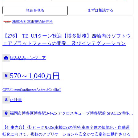
ネットワークの設計・構築 ・ゼロトラストネットワークなどの新規ソリ
ます。 ・システム基盤に関する高度な技術・知識をベースとし、システ
まずは相談する
詳細を見る
ューションの検討・PoC 4.業務アプリケーション 複雑な経営・事業課題
ム基盤全体のアーキテクチャ、パブリッククラウドが提供する各種サー
の解決とEXのシンプル化を目指し、社内情報システムを担当 事業戦略・
ビスを熟知したメンバーで本業務を実施します。 ケイパビリティのご紹
株式会社本田技術研究所
課題解決のため、業務システムに対する要件定義からリリースまでを推
介です。 エンタープライズ・インフラストラクチャ・トランスフォーメ
進 ・「Sansan」事業の基幹システムであるSalesforce/Gainsightのプロジ
ーション クラウドシフトの効果を最大化するために、サーバー、ワーク
【276】_TE_U/Iターン歓迎【博多勤務】四輪向けソフトウ
ェクト推進・開発・運用 ・「Eight」事業における顧客・請求管理基盤シ
プレース、ネットワークなど複雑に絡み合ったITインフラを計画的かつ
ェアプラットフォームの開発、及びインテグレーション
ステムのプロジェクト推進・開発・運用 ・業務改革プロジェクトにおけ
効率的に刷新していきます。 クラウド・マイグレーション&モダナイ
る開発プロジェクトリードと技術的負債解消 ※ SalesforceはSalesforce,
ゼーション 自動化ツールや移行ファクトリー等のアセットやノウハウを
組み込みエンジニア
Inc.の商標であり、許可のもとで使用しています。 ●従事すべき業務の変
活用したAWSやAzure、GCPといったハイパースケーラーへのクラウド移
更の範囲 会社の定める業務 主な技術スタック ●開発言語 -
行を実現します。コスト抑制やスピードのみならず、ビジネス戦略に即
Python/Go/Shell Script/Google Apps Script -Apex/Visualforce/Lightning
したクラウドトランスフォーメーションを支援します。 SAP&DATA on
570～1,040万円
Component ●クラウド・インフラ -AWS/GCP/Cloudflare -Cisco Meraki
Cloud AWSやAzure、GCPといったハイパースケーラー上で「ミッション
●ID・デバイス管理/SaaS -Okta/Microsoft Entra ID -Google Workspace/Box -
クリティカルな基幹系システム(SAP)」を安定稼働させるために、SAPア
C言語
Linux
Confluence
Android
C++
Shell
Jamf Pro/Intune -kintone/Slack -Salesforce/Gainsight ●認証・ネットワーク -
プリケーション・ミドルウェア導入部門と協働しながら最適なクラウド
正社員
VPN/ゼロトラストアーキテクチャ -各種ネットワーク機器・IDaaS 連携 ●
サービスを組み合わせ、ワンストップでクラウド環境へのSAPマイグレ
構成管理・IaC -Terraform/Ansible -GitHub(Actions) ●その他 【OS・デバイ
ーション・導入を実現します。また、企業内で保持しているデータを利
福岡市博多区博多駅3-4-25 アクロスキューブ博多駅前 SPACES博多駅
ス】 Mac/Windows/Linux/iPad/Android 記載内容に関する注意事項 本求人
活用するデータ分析基盤、AI環境のクラウド構築を支援します。 サー
前8F
票に記載の内容は、会社の方針によって変更になる可能性があります。
ビス・リライアビリティ・エンジニアリング(SRE) クラウドやITサービス
マネジメント、ITIL、DevSecOpsの高度な知識と豊富な経験を武器に、お
【仕事内容】 ① ビークルOS(車載OS)の開発 車両全体の知能化・自動運
客様の大規模な基幹系システムのシステム運用を定義し、それを支える
転化に向けて、複数のアプリケーションを安全かつ安定的に動作させる