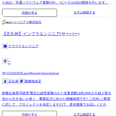
開発運用基盤の設計構築をします。また、お客様とともにそれらの継続
ための「共通ソフトウェア基盤(OS)」=ビークルOSの開発を行います。
的な改善や自動化に取り組みます。 ハイブリッド&エマージング・プラ
これは、PCやスマートフォンにおけるOS(LinuxやAndroidなど)に相当す
まずは相談する
詳細を見る
ットフォーム AWSやAzure、GCPといったハイパースケーラーとオンプレ
る存在で、車両における頭脳となるセントラルECUの中核を担うシステ
ミス/エッジを組み合わせたハイブリッド&マルチ環境の実現に向け、
ムです。 サプライヤーと連携した開発と、完全内製化の開発の2種類が
ジャパニアス株式会社
Google Anthos、Red Hat OpenShift、VMware Tanzu等エマージング(新興
あるため、組込み開発において何らかのご経験があれば、ご活躍の可能
かつ最先端)なコンテナベースプラットフォームを中心としたソリューシ
性がございます。(実装やテスト経験者も対象) ≪業務委細≫ AUTOSAR
【北九州】インフラエンジニア(サーバー)
ョンの導入・移行を支援します。 クラウド・ネイティブ・ソリューショ
Adaptive / Classicに基づいたOS・ミドルウェア層の要求仕様策定、設
ンズ お客様の複雑かつ高度化しているDX促進の状況にあわせて、システ
計、実装 ※OSやミドルウェア開発経験、リアルタイムOS、仮想化技
クラウドエンジニア
ムの全レイヤに対して最適なソリューションを組み合わせて活用し、計
術、セキュアブートやプロセス間通信(IPC)などの知識が活かせます。 ②
画の策定から実行・運用までの全フェーズを総合的に支援します。 ●プ
車載アプリケーション/サービスのインテグレーション(統合・検証) 開発
ロジェクト事例 ・大手金融機関におけるITサービスマネジメント高度化
したビークルOS上で動作する各種車載アプリケーション(例:自動運転制
-
ロードマップ策定 ・大手製薬メーカーのSAPシステムのクラウド移行に
御、エネルギー管理、車内UX機能など)やサービスを統合し、最適に動
伴うクラウドインフラの設計・構築 ・大手通信企業におけるID管理基盤
作させるための設計・検証を行います。 ≪業務委細≫ 他チーム・他社が
HP-UX
AIX
AWS
Linux
Microsoft Azure
Android
刷新の構想策定からソリューション導入 ・大手エネルギー業におけるフ
開発したアプリをビークルOSに適切に組み込み・配置 ソフトウェア間の
正社員
勤務地未定
ルクラウド運用設計・実装 ・官公庁におけるクラウド基盤の要件定義お
通信や依存関係を調整・チューニング システム全体での機能検証・統合
よびInfrastructure as Code の考え方とツール・サービスを活用した設計・
テスト・不具合解析/対策 ※専門性や適性、会社ニーズなどを踏まえ、会
創業以来黒字経営!盤石な経営基盤のもと従業員数は約2000人を超え取引
構築 ・独立行政法人におけるリモートワーク環境整備の導入 クラウドに
社が定める業務への配置転換を命じる場合があります 【開発ツール】
先から引き合いも多く、事業拡大に向けた積極採用です!! ご志向/ご希望
特化したチームではありますが、アクセンチュアはテクノロジーだけで
AUTOSAR Adaptive/Classic, POSIX, Linux, HyperVisor, C/C++, Python, シェ
に応じて、プロジェクトを決定しますので、是非面接でお話しください!
社会を変えられるとは考えていません。本当にお客様と社会を変えるに
ルスクリプト, Doors, EnterpriseArchitect, PREEvision, JIRA/Confluence,
●取引業界 製造メーカー、通信キャリア、金融、流通、官公庁 等 ●設
は、人事組織の教育を変える、セキュリティの考え方を変えるなど、さ
Git, SVN, Jenkins, Wireshark等
まずは相談する
詳細を見る
計・構築 OS:Windows、Linux、Unix ツール・機器:Windows Server、