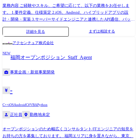
業務内容 ご経験やスキル、ご希望に応じて、以下の業務をお任せしま
す。 1.要件定義、仕様策定 2.iOS、Android、ハイブリッドアプリの設
計・開発・実装 3.サーバーサイドエンジニアと連携したAPI通信、バック
エンド機能の実装 4.継続的なパフォーマンス改善、UI/UXの最適化 5.リ
まずは相談する
詳細を見る
リース後の運用、保守、改善提案 6.新しい技術やフレームワークの調
査、導入 !ご本人の経験・スキル、要望などに合わせてPL/CL/PM業務に
アクセンチュア株式会社
従事していただく予定です! CLは担当顧客を持ち、PLは持ち帰り案件を
NEW
担当するイメージです。 案件紹介 ●官公庁向けのiPad/タブレットアプリ
福岡オープンポジション_Staff_Agent
保守開発案件 ●某キャリア向けモバイルアプリ開発案件 ●各種情報提供
AIアプリ開発 ●二輪車のメータと連携する通信アプリ開発 ※その他にも
事業企画・新規事業開発
様々なPJがございますのでぜひ面接の中でお話させてください。
-
C++
iOS
Android
C#
VBA
Python
正社員
勤務地未定
オープンポジションのため幅広くコンサルタント/ITエンジニアの知見を
お持ちの方を募集しております。 福岡エリアに身を置きながら、東京、