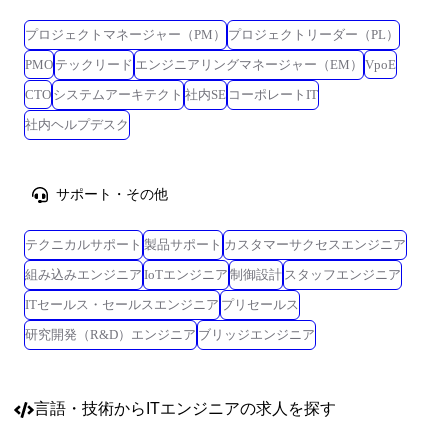
プロジェクトマネージャー（PM）
プロジェクトリーダー（PL）
PMO
テックリード
エンジニアリングマネージャー（EM）
VpoE
CTO
システムアーキテクト
社内SE
コーポレートIT
社内ヘルプデスク
サポート・その他
テクニカルサポート
製品サポート
カスタマーサクセスエンジニア
組み込みエンジニア
IoTエンジニア
制御設計
スタッフエンジニア
ITセールス・セールスエンジニア
プリセールス
研究開発（R&D）エンジニア
ブリッジエンジニア
言語・技術
からITエンジニアの求人を探す