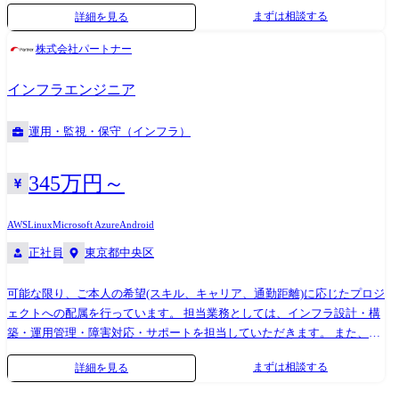
トランスフォーメーション案件において、最先端のテクノロジーを活用
実装など) ・アウトゲーム実装(UI実装/画面遷移/合成/進化画面実装など)
まずは相談する
詳細を見る
した業務・ビジネスの変革を推進するために、戦略企画から変革実行・
・API実装 ・開発環境の整備 ・ゲームエンジン開発 ・プラグイン開発な
運用まで一貫した支援を行う人材を募集いたします。具体的にはITコン
ど・外部もしくは他部署との折衝・その他付随する業務 ※上記クライア
株式会社パートナー
サルタントとして金融系のお客様に対して、下記を担当して頂きます。
ントサイド業務は全てではなく、これまで実績や適性に合わせていずれ
・ システム運用部運への運用設計テンプレート展開・定着化支援 ・ シ
かの業務を担当頂きます。 バンダイナムコグループ、セガグループ、コ
インフラエンジニア
ステムメンテナンスの移行計画策定・実行推進支援 ・ 決済系システムの
ナミなど、ゲーム業界を牽引するトップ企業と安定的な取引を行ってお
IT-BCP導入・DR切替事務局支援 など -役割・期待 ・通信・プラットフ
ります。プロダクションカンパニーの一員として様々なクライアントの
運用・監視・保守（インフラ）
ォーム業界、金融・クレジットカード業界のクライアントをITの力で支
プロジェクトに参画して頂き、1つの会社だけでは実現できない多彩なス
援したい方 ・システム開発の経験を生かしながら、企業の方向性決定・
キルやノウハウを身に付けることが可能です!
業務の基本設計などコンサルスキルを磨いていきたい方 ・クライアント
345万円～
フェイシング志向の方、チームワークを重視し、スピード感をもって自
発的に課題解決・変化創造に取り組める方 ・いずれはプロジェクトマネ
AWS
Linux
Microsoft Azure
Android
ージャとして、大小複数のプロジェクトをマネジメントしたい方
正社員
東京都中央区
可能な限り、ご本人の希望(スキル、キャリア、通勤距離)に応じたプロジ
ェクトへの配属を行っています。 担当業務としては、インフラ設計・構
築・運用管理・障害対応・サポートを担当していただきます。 また、設
計・構築未経験の方は、設計・構築へのスキルアップも図れるように致
まずは相談する
詳細を見る
します。 20代 ~60代まで幅広い年齢層の方が活躍しています。 ●設計構
築業務 └ネットワークやサーバーの設計・構築・設定等を実施します。