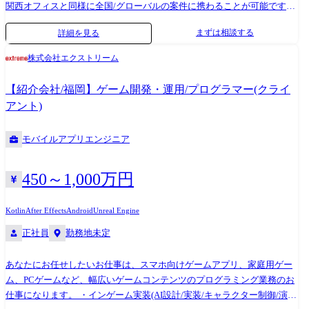
関西オフィスと同様に全国/グローバルの案件に携わることが可能です。
●コンサルタント -業務内容 グローバル対応・デジタルトランスフォーメ
まずは相談する
詳細を見る
ーションを主体的に推進するITコンサルタント・ビジネスアナリスト
(BA)およびPMを募集いたします。 具体的には、各種業界のITコンサルテ
株式会社エクストリーム
ィングの専門家として、主に下記を担当していただきます。 ・システム
将来像の策定 ・グローバルプロジェクトプランニング、グローバルプロ
【紹介会社/福岡】ゲーム開発・運用/プログラマー(クライ
ジェクト推進 ・DXプランニング、DX推進 ・ビジネス要件の定義・最適
アント)
化 ・ソリューション検討、システム開発計画の立案 ・システムアーキテ
クチャの選定・設計 ・システム要件の定義・最適化 ● ITエンジニア -業
モバイルアプリエンジニア
務内容 企業におけるデジタルトランスフォーメーション案件において、
最先端のテクノロジーを活用した業務・ビジネスの変革を推進するため
に、戦略企画から変革実行・運用まで一貫した支援を行う人材を募集い
450～1,000万円
たします。具体的には、ソリューションエンジニアとして、下記を担当
して頂きます。 ・Salesforce/SAP/Oracle/IBM等の製品ソリューションの
Kotlin
After Effects
Android
Unreal Engine
要件定義、設計、開発、テスト、保守運用 ・Java/Python等でのカスタム
正社員
勤務地未定
メイドの要件定義、設計、開発、テスト、保守運用 -役割・期待 ・お客
様にとって最適なソリューションの提案から導入支援まで行って頂きま
す。 ・新しいテクノロジーにキャッチアップしながら、様々な業界で、
あなたにお任せしたいお仕事は、スマホ向けゲームアプリ、家庭用ゲー
要件定義から設計、開発、テスト、保守運用まで幅広くチャレンジして
ム、PCゲームなど、幅広いゲームコンテンツのプログラミング業務のお
頂きます。 ●ITコンサルタント(金融系) -業務内容 企業におけるデジタル
仕事になります。 ・インゲーム実装(AI設計/実装/キャラクター制御/演出