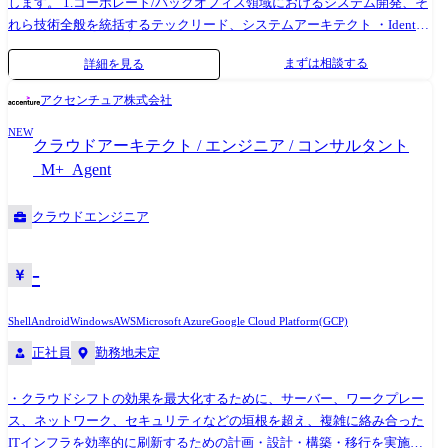
します。 1.コーポレート/バックオフィス領域におけるシステム開発、そ
適切に組み込み・配置 ソフトウェア間の通信や依存関係を調整・チュー
れら技術全般を統括するテックリード、システムアーキテクト ・Identity
ニング システム全体での機能検証・統合テスト・不具合解析/対策 ③ 次
ライフサイクル管理:人事システム連携による入退社業務自動化、プロビ
世代通信ミドルウェアの開発・実装 セントラルECUは、車両内の各ECU
まずは相談する
詳細を見る
ジョニング、権限変更の完全自動化 ・SSO/認証基盤:Oktaでの
や外部クラウドと膨大なデータをやり取りする通信のハブでもありま
SAML/OIDC連携、条件付きアクセス、多要素認証、PIMなどのポリシー
す。 そのため、通信ミドルウェア(DDS、SOME/IP、MQTT等)」の開発
アクセンチュア株式会社
設計と運用 ・権限ガバナンス(IGA):ロール/RBAC/ABAC/PBAC設計、
は、多種多様なプロトコルを統合し、安全かつ低遅延でルーティングす
NEW
SoD(職務分掌)と監査ログ整備 ・内製開発/自動化:Slack/Workday/各種
るという、セントラルECU 特有の非常に難易度が高く面白い領域です。
クラウドアーキテクト / エンジニア / コンサルタント
SaaSでの申請・承認・棚卸の自動化、問い合わせ自動応答ボット、SaaS
≪業務委細≫ SOME/IP、DDS、MQTTなど、車内・車外通信プロトコル
_M+_Agent
設定の標準化・ドリフト検知 ・IaC/標準化:Terraform/GitHubでIdP・SaaS
のセントラルECU向け最適化と実装 異なるドメイン間でのデータ交換を
連携のコード化、開発環境、開発手順の確立 ・セキュリティ協業:ゼロト
安全かつ低遅延で行うためのルーティング制御やメッセージブローカー
クラウドエンジニア
ラスト方針・検知/対応・監査要求に合致する運用をセキュリティ・監
の開発 ※専門性や適性、会社ニーズなどを踏まえ、会社が定める業務へ
査・法務と合意形成 ・チーム技術リード:技術選定、アーキテクチャー設
の配置転換を命じる場合があります 【開発ツール】 AUTOSAR
計、レビュー、課題優先度付け、ステークホルダー調整、SLO/運用KPI
Adaptive/Classic, POSIX, Linux, HyperVisor, C/C++, Python, シェルスクリプ
-
設計 2.インフラ担当 全社共通で利用するコーポレートITインフラの企
ト, Doors, EnterpriseArchitect, PREEvision, JIRA/Confluence, Git, SVN,
画、設計・構築、運用 ゼロトラストセキュリティを目指したITインフラ
Jenkins, Wireshark等
Shell
Android
Windows
AWS
Microsoft Azure
Google Cloud Platform(GCP)
基盤の構築や、クラウドサービスのInfrastructure as Code化を推進 ・
正社員
勤務地未定
Okta(IdP)の導入、連携、および管理 ・Jamf Pro、Microsoft Intuneを利用
したゼロタッチキッティング環境の構築 ・SaaSサービスの設定・変更管
理 3.オフィスネットワーク 全社共通のコーポレートITのうち、特に「各
・クラウドシフトの効果を最大化するために、サーバー、ワークプレー
拠点のオフィスネットワーク」に関する企画、設計・構築、運用 ・新オ
ス、ネットワーク、セキュリティなどの垣根を超え、複雑に絡み合った
フィスネットワークの設計・構築 ・フロア増床、レイアウト変更に伴う
ITインフラを効率的に刷新するための計画・設計・構築・移行を実施し