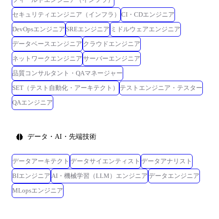
セキュリティエンジニア（インフラ）
CI・CDエンジニア
DevOpsエンジニア
SREエンジニア
ミドルウェアエンジニア
データベースエンジニア
クラウドエンジニア
ネットワークエンジニア
サーバーエンジニア
品質コンサルタント・QAマネージャー
SET（テスト自動化・アーキテクト）
テストエンジニア・テスター
QAエンジニア
データ・AI・先端技術
データアーキテクト
データサイエンティスト
データアナリスト
BIエンジニア
AI・機械学習（LLM）エンジニア
データエンジニア
MLopsエンジニア