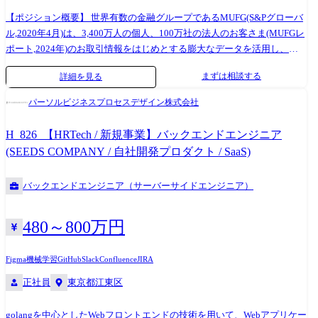
部署の人員構成】 各部は社員のみで約30~60名程度、ビジネスパートナ
ー各社から支援いただいている社員等も含めると各部とも100名以上の大
【ポジション概要】 世界有数の金融グループであるMUFG(S&Pグローバ
規模組織です。また業務領域のプロである銀行員と協働・切磋琢磨しあ
ル,2020年4月)は、3,400万人の個人、100万社の法人のお客さま(MUFGレ
えるチャレンジングな環境です。 【おもな関係者】 国内外のビジネスパ
ポート,2024年)のお取引情報をはじめとする膨大なデータを活用し、店
ートナー各社・外部団体に加え、社内各部署、海外拠点を含む三菱UFJ銀
舗におけるお客様対応・事務、本部バックオフィス業務も含めた多岐に
まずは相談する
詳細を見る
行をはじめとするグループ企業等と広く関わります。トップ・マネジメ
わたる業務の高度化・効率化のため、画像・音声認識、自然言語処理、
ントから個々のチームメンバーまで幅広く関わる機会があります。 三菱
ロジック処理などあらゆる形態でAI・MLを活用しています。 昨今の生
パーソルビジネスプロセスデザイン株式会社
UFJ銀行をはじめとするグループ企業の業務・企画部門や各部に在籍し、
成AI技術の発展に伴い、MUFGにおいても生成AIを用いたアプリケーシ
開発作業の一部をご担当頂く国内外のビジネスパートナー各社。
ョン開発の需要が急速に高まっていることから、MUITではAI・ML技術
H_826_【HRTech / 新規事業】バックエンドエンジニア
を用いたアプリケーションの開発および保守を所掌として組織・ユーザ
(SEEDS COMPANY / 自社開発プロダクト / SaaS)
の課題を解決するチームを立ち上げました。 本募集は、このチームで
AI・ML技術を用いたシステム開発を上流から下流まで一貫して担えるア
バックエンドエンジニア（サーバーサイドエンジニア）
プリケーションエンジニアおよびアプリケーションアーキテクトを募集
します。 【業務内容】 (雇入れ直後) ・当社で開発している主にAI・ML
を用いたアプリケーションの開発(要件定義～リリースまでの全工程)と保
480～800万円
守 ・技術負債の解消、新しいアーキテクチャの検討、あるべきアーキテ
クチャの策定 ・チームビルディングとプロジェクト管理 ・新しい技術の
Figma
機械学習
GitHub
Slack
Confluence
JIRA
標準化、製品選定および評価 (変更の範囲) 会社の定める業務 【役割・責
正社員
東京都江東区
任】 ■組織(MUFGグループ各社および当社)全体に対する役割・責任 -AI
テクノロジーを用いたアプリケーション開発を行うために関係者をリー
ドし、組織内ルール・ガイド等を整備 -AI関連、クラウドネィティブな観
golangを中心としたWebフロントエンドの技術を用いて、Webアプリケー