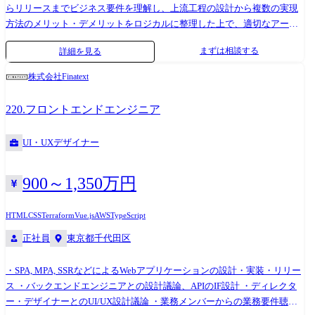
らリリースまでビジネス要件を理解し、上流工程の設計から複数の実現
方法のメリット・デメリットをロジカルに整理した上で、適切なアーキ
テクチャーや技術選択、コードレビューや品質管理等、開発に関わる調
まずは相談する
詳細を見る
整、実装等 ・顧客の要件のヒアリング、技術サポート、実現性への調
査、ドキュメント作成 ・サービスのリリース後は、システムの運用保守
株式会社Finatext
や顧客やパートナーからの技術的な問い合わせに対応 ●開発組織の特徴
・若手のメンバーにも大きな裁量権と責任が与えられる。 ・テックリー
220.フロントエンドエンジニア
ドによる1on1やコードレビュー。 ・開発関連の情報がオープン、他のチ
ームのコードや設計資料などは原則自由に見ることができる ・技術に関
UI・UXデザイナー
する議論が活発。議論にオープンなカルチャーがあり、シビアな議論に
なってもネガティブな雰囲気にならない。 ・少数精鋭の能力密度の高い
チーム。個人が尊重される。 【開発環境】 Amazon Web Services
900～1,350万円
Terraform Docker Go MySQL (Aurora)
HTML
CSS
Terraform
Vue.js
AWS
TypeScript
正社員
東京都千代田区
・SPA, MPA, SSRなどによるWebアプリケーションの設計・実装・リリー
ス ・バックエンドエンジニアとの設計議論、APIのIF設計 ・ディレクタ
ー・デザイナーとのUI/UX設計議論 ・業務メンバーからの業務要件聴取