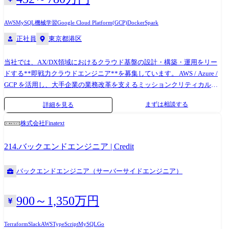
等 ◆プラットフォーム:Salesforce、Power Platform等 ◆その他:プロセスマ
イニング、業務整理、BPR、マクロ・スクリプト開発、DB解析 (何らか
AWS
MySQL
機械学習
Google Cloud Platform(GCP)
Docker
Spark
の業務システム開発経験がある方を歓迎します) 【プロジェクト例】 ■大
正社員
東京都港区
手エネルギー企業様 物件登録業務を自動化。 紙ベースの資料をデータ化
したことで生産性が向上し、業務効率化に貢献。 ■大手アパレルメーカ
ー様 これまで手作業で行っていた精算レポートの作成業務、与信管理業
当社では、AX/DX領域におけるクラウド基盤の設計・構築・運用をリー
務における事務作業を自動化し、業務効率化に成功。 ■大手エンタメ企
ドする**即戦力クラウドエンジニア**を募集しています。 AWS / Azure /
業様 各店舗からの受発注業務百貨店、各店舗への商品卸しに伴う、出
GCP を活用し、大手企業の業務改革を支えるミッションクリティカルな
荷・在庫管理を自動化し、情報共有を円滑化。 ■大手ホテルグループ様
システムの構築に携わります。 単なるインフラ構築ではなく、アーキテ
まずは相談する
詳細を見る
OCRを用いた配送伝票の取込みおよび、管理システムへの登録作業の自
クチャ設計・技術選定・DevOps推進まで裁量を持って関われるポジショ
動化。 人為的なミスを無くし、業務時間の削減に貢献。 上記はほんの一
ンです。 業界問わず企業の業務改善を担うAX/DX業務においてDevOps環
株式会社Finatext
例です。 他にもさまざまなプロジェクトがございます。
境を構築等、IT基盤業務をお任せします。 【具体的な仕事内容】 ● クラ
ウドアーキテクチャ設計 ・AWS / Azure / Google Cloudを活用した基盤設
214.バックエンドエンジニア | Credit
計 ・クラウド移行戦略策定 ・マルチクラウド環境設計 ・クラウドネイ
ティブアーキテクチャ設計 ・AI/データ活用基盤設計 ・システム構成最
バックエンドエンジニア（サーバーサイドエンジニア）
適化 ● クラウドインフラ構築 ・クラウド環境構築 ・ネットワーク設計
・認証基盤設計 ・高可用性構成設計 ・バックアップ/DR設計 ・コンテナ
基盤構築 ● DevOps・自動化推進 ・Infrastructure as Code(IaC)導入 ・
900～1,350万円
CI/CDパイプライン構築 ・GitOps環境構築 ・自動テスト環境整備 ・運用
自動化 ・Platform Engineering推進 ● 運用・改善 ・監視設計 ・SRE活動
Terraform
Slack
AWS
TypeScript
MySQL
Go