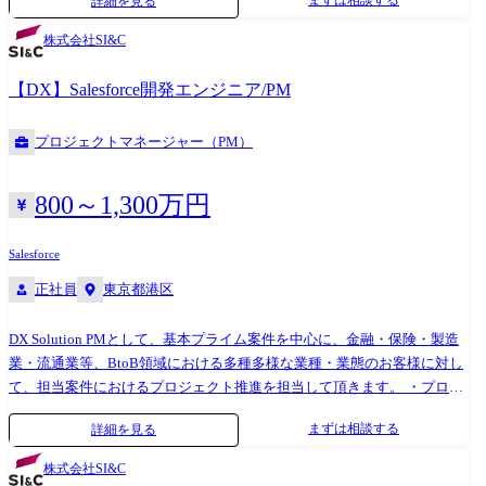
まずは相談する
詳細を見る
名(内BP2名) ミッション:顧客に品質の高いアウトプットを提供するこ
と、顧客の困りごとに対し、提案、巻き取りを実施することで信頼を獲
株式会社SI&C
得し、更なる拡大へつなげる。 配属予定先弊社体制 メンバ1名 ミッショ
ン:当社エンジニアとして顧客に価値(VALUE)を提供し、当社と顧客双方
【DX】Salesforce開発エンジニア/PM
の組織に貢献すること。 直近目標は、価値(VALUE)を提供し、顧客の受
注を確定させて次期要員拡大の目途をつける。 案件例 ・電動パワーステ
プロジェクトマネージャー（PM）
アリング開発 ・PEHV用インバーター開発 ・ボデーECU開発 ・車載IoT
製品開発 ・自走搬送機開発 ・車載ゲートウェイ開発 開発環境 ・C言語、
C++ ・S32DS ・FreeRTOS ・jira、Confluence ・Bitbucket ・NextDesign
800～1,300万円
Salesforce
正社員
東京都港区
DX Solution PMとして、基本プライム案件を中心に、金融・保険・製造
業・流通業等、BtoB領域における多種多様な業種・業態のお客様に対し
て、担当案件におけるプロジェクト推進を担当して頂きます。 ・プロジ
ェクト管理(3～30名)全般 ※PL管理スパン目安:10未満/PM管理スパン目
まずは相談する
詳細を見る
安:8名以上 ・プロジェクト計画書作成 ・プロジェクト採算管理、要員管
理、外部調達管理、進捗管理、品質管理、リスク管理 ・要件定義から設
株式会社SI&C
計、製造、テストの開発一連作業 ・プロジェクトメンバー育成