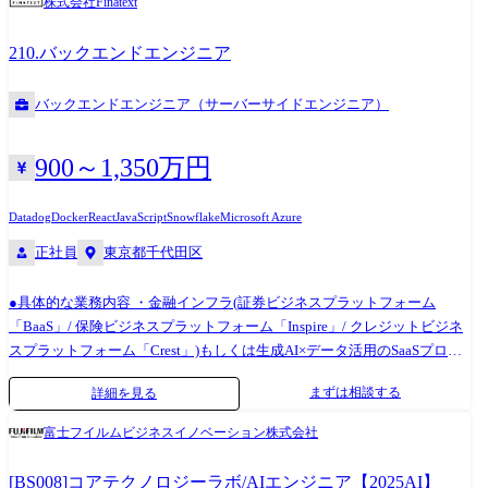
株式会社Finatext
PjM、PdMと協力してプロダクトの成長を考慮しながらの上流工程の要
件定義、設計を行う。 ・スクラムチームに所属してのプロダクト開発を
210.バックエンドエンジニア
行う。 【開発環境】 Go gRPC+Connect TypeScript React Vue PostgreSQL
(Aurora) Terraform Docker 【使用サービス】 GitHub GitHub Copilot Slack
バックエンドエンジニア（サーバーサイドエンジニア）
Amazon Web Services Google Workspace 1Password Kibela
900～1,350万円
Datadog
Docker
React
JavaScript
Snowflake
Microsoft Azure
正社員
東京都千代田区
●具体的な業務内容 ・金融インフラ(証券ビジネスプラットフォーム
「BaaS」/ 保険ビジネスプラットフォーム「Inspire」/ クレジットビジネ
スプラットフォーム「Crest」)もしくは生成AI×データ活用のSaaSプロダ
クト(投資・不動産・業務支援領域)でのサーバー/インフラサイドの開発
まずは相談する
詳細を見る
・上記プラットフォーム上に乗せるアプリのサーバー/インフラサイドの
仕様設計、開発、運用・保守 ●開発チームについて ・
富士フイルムビジネスイノベーション株式会社
https://finatext.notion.site/finatext/Finatext-
cd4ff36fb8bd4aa78a7835565c655396 ●使用技術 Amazon Web Services
[BS008]コアテクノロジーラボ/AIエンジニア【2025AI】