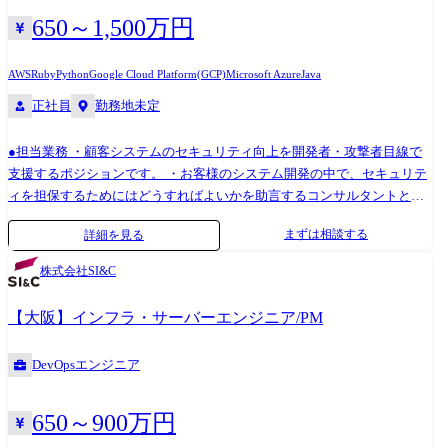
融業界向け、社内システム環境構築 環境:Azure 内容:社内システムのクラ
650～1,500万円
ウド化移行 工程:企画/設計～リリース/保守 3.小売業向け、データ基盤構
築 環境:AWS 内容:ECサイトのデータ基盤構築 工程:企画/設計～リリース/
AWS
Ruby
Python
Google Cloud Platform(GCP)
Microsoft Azure
Java
保守 4.IPO準備企業向け、WEBサイトクラウドシフト 環境:OCI(Oracle
正社員
勤務地未定
Cloud Infrastructure) 内容:公開WEBサイトのクラウドシフト 工程:要件定
義～リリース/保守
●担当業務 ・顧客システムのセキュリティ向上を開発者・攻撃者目線で
支援するポジションです。 ・お客様のシステム開発の中で、セキュリテ
ィを担保するためにはどうすればよいかを助言するコンサルタントとし
て活動します。 ・実際にお客様システムの開発プロジェクトに参加して
まずは相談する
詳細を見る
活動することもあります。 ●具体的な職務内容 自ら手を動かし、自社や
顧客向けのサービス・ソフトウェア開発を実践します。 また、アプリケ
株式会社SI&C
ーションセキュリティ・クラウドセキュリティの技術を学び、これらを
通して得られたノウハウをもとに、顧客のDevSecOpsを支援します。 ・
【大阪】インフラ・サーバーエンジニア/PM
自社サービス/顧客システムのDevSecOpsによる内製開発 └リスク分析・
セキュリティ設計・各種ツール(脆弱性診断ツール、テスト自動化ツー
DevOpsエンジニア
ル、ソースコード分析ツール等)の導入活用・プログラミング・クラウド
基盤の設計開発運用の実践 ・セキュリティ診断 └Webアプリケーション
診断 └クラウドアーキテクチャに対するアセスメント ・上記で得られた
650～900万円
ノウハウをもとに、顧客のDevSecOps開発に参画し、幅広い支援を行う ●