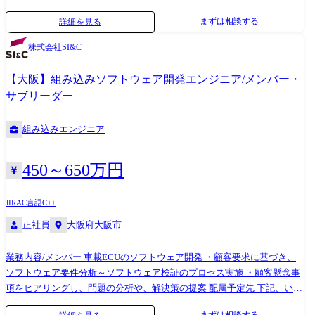
ジェクト管理(3～30名)全般 ※PL管理スパン目安:10未満/PM管理スパン
まずは相談する
詳細を見る
目安:8名以上 ・プロジェクト計画書作成 ・プロジェクト採算管理、要員
管理、外部調達管理、進捗管理、品質管理、リスク管理 ・要件定義から
株式会社SI&C
設計、製造、テストの開発一連作業 ・プロジェクトメンバー育成 ＜注力
領域・取扱プラットフォーム・プロダクト例＞ Azure OpenAI/Google
【大阪】組み込みソフトウェア開発エンジニア/メンバー・
Gemini/IBM watsonx/SalesForce
サブリーダー
Einstein/PyTorch//TensorFlow/Chainer/Azure Cognitive Toolkit/Google OR-
Tools Salesforce Salse Cloud/Service Cloud/Experience Cloud/Industry
組み込みエンジニア
Cloud(保険・金融・ヘルスケア)/Data Cloud/Agentforce/MuleSoft Hyper
Automation/Intelligent Automation/Power Automate/Ui
Path/Asteria/informatica/Outsystems
450～650万円
ServiceNow(ITSM/ITOM/CRM/SECOps/HR)/ServiceNow AI Agent
JIRA
C言語
C++
正社員
大阪府大阪市
業務内容/メンバー 車載ECUのソフトウェア開発 ・顧客要求に基づき、
ソフトウェア要件分析～ソフトウェア検証のプロセス実施 ・顧客懸念事
項をヒアリングし、問題の分析や、解決策の提案 配属予定先 下記、いず
れかのチームへの配属を想定 配属予定先弊社体制 リーダー1名 メンバ3