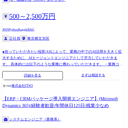
500～2,500万円
AWS
Python
Kaggle
RAG
正社員
東京都文京区
●担っていただきたい役割 AXによって、業務の中でのAI活用を大きく拡
大するために、AIエージェントエンジニアとして尽力していただきま
す。 具体的には以下のような業務に携わっていただきます。 ・業務コン
サルタントやテクノロジーコンサルタントと共に、適切なAIエージェン
まずは相談する
詳細を見る
トの在り方を構想・PoC開発 ・構想を受けてのAIエージェントをアジャ
イル開発 ・顧客のビジネス環境の変化に伴う、AIエージェントへの柔軟
株式会社ITSO
かつ継続的な改善 ●キャリアアップの上での特長 ・資格取得や書籍購入
といった自己成長投資をサポートする制度があります。 ・ChatGPTやAI
【ERP・CRMパッケージ導入開発エンジニア】(Microsoft
駆動開発ツールを始めとした先進的なソフトウェアツールに対する補助
Dynamics 365)/経験者歓迎/年間休日125日/残業少なめ
があります。 ・フレックスタイム、育休制度等、柔軟な働き方を支援し
ています。 ●働き方 JDSCでは、各メンバーのライフスタイルや価値観に
システムエンジニア（業務系）
合わせた多様な働き方が実現できます 現在の実績として、出社もしくは
リモートを中心として働くことや育休取得、フレックスタイム制度を活