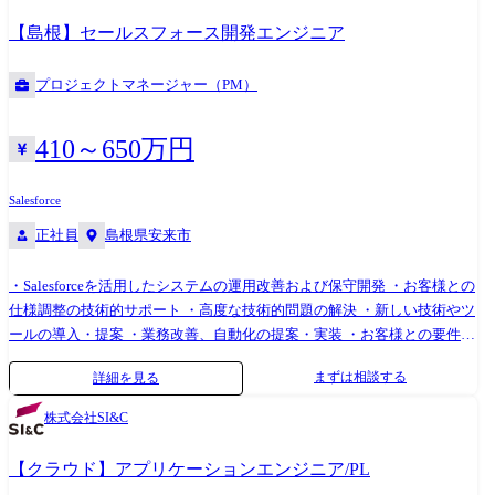
【島根】セールスフォース開発エンジニア
プロジェクトマネージャー（PM）
410～650万円
Salesforce
正社員
島根県安来市
・Salesforceを活用したシステムの運用改善および保守開発 ・お客様との
仕様調整の技術的サポート ・高度な技術的問題の解決 ・新しい技術やツ
ールの導入・提案 ・業務改善、自動化の提案・実装 ・お客様との要件定
義、仕様調整、プロジェクト管理 ・チームメンバーの指導・育成 ・プロ
まずは相談する
詳細を見る
ジェクトの進捗管理と品質保証 ・業務改善、自動化の提案・実装 ・製造
業の顧客向け Salesforce運用/保守開発
株式会社SI&C
【クラウド】アプリケーションエンジニア/PL