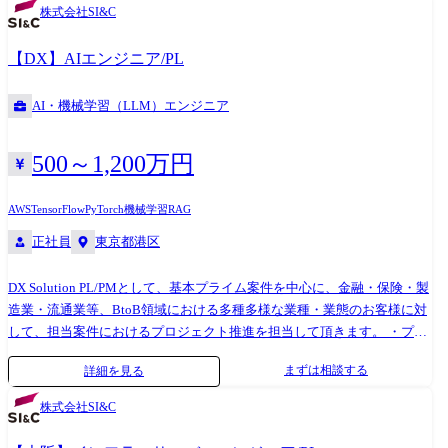
株式会社SI&C
【DX】AIエンジニア/PL
AI・機械学習（LLM）エンジニア
500～1,200万円
AWS
TensorFlow
PyTorch
機械学習
RAG
正社員
東京都港区
DX Solution PL/PMとして、基本プライム案件を中心に、金融・保険・製
造業・流通業等、BtoB領域における多種多様な業種・業態のお客様に対
して、担当案件におけるプロジェクト推進を担当して頂きます。 ・プロ
ジェクト管理(3～30名)全般 ※PL管理スパン目安:10未満/PM管理スパン
まずは相談する
詳細を見る
目安:8名以上 ・プロジェクト計画書作成 ・プロジェクト採算管理、要員
管理、外部調達管理、進捗管理、品質管理、リスク管理 ・要件定義から
株式会社SI&C
設計、製造、テストの開発一連作業 ・プロジェクトメンバー育成 ●注力
領域・取扱プラットフォーム・プロダクト例 Azure OpenAI/Google