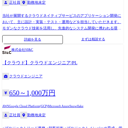
正社員
勤務地未定
当社が展開するクラウドネイティブサービスのアプリケーション開発に
おいて、主に設計・実装・テスト・運用などを担当していただきます。
モダンなクラウド技術を活用し、先進的なシステム開発に携われる環境
です。 ・ AWS、Azure、Oracle Cloudなどのクラウド環境上でのアプリケ
まずは相談する
詳細を見る
ーション設計・開発・運用 ・ Docker、Kubernetesなどコンテナ技術を用
いたシステム構築 ・ CI/CDパイプラインの設計・構築・運用(GitHub
株式会社SI&C
Actions、CodePipelineなど) ・ AWS Lambda等を用いたサーバーレスアー
キテクチャの開発 ・ Databricks、Snowflakeなどのクラウドデータ基盤と
【クラウド】クラウドエンジニア/PL
連携したアプリケーション開発 ・ インフラエンジニアやセキュリティエ
ンジニアと連携し、安定性・セキュリティを考慮した開発の実施 【プロ
クラウドエンジニア
ジェクト例】 1.防災減災サービス構築 環境:AWS、GoogleCloud 内容:サ
ーバレスアーキテクチャによるデータ連携基盤構築 範囲:設計～リリース
2.金融業界向け、社内システム環境構築 環境:Azure 内容:社内システムの
650～1,000万円
クラウド化移行 工程:企画/設計～リリース/保守 3.小売業向け、データ基
盤構築 環境:AWS 内容:ECサイトのデータ基盤構築 工程:企画/設計～リリ
AWS
Google Cloud Platform(GCP)
Microsoft Azure
Snowflake
ース/保守 4.IPO準備企業向け、WEBサイトクラウドシフト 環
正社員
勤務地未定
境:OCI(Oracle Cloud Infrastructure) 内容:公開WEBサイトのクラウドシフ
ト 工程:要件定義～リリース/保守