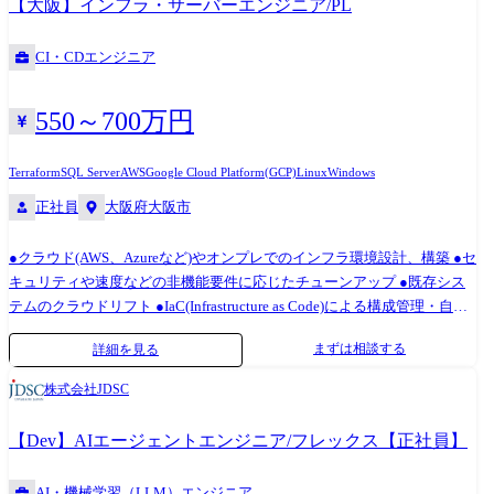
【大阪】インフラ・サーバーエンジニア/PL
Gemini/IBM watsonx/SalesForce
Einstein/PyTorch//TensorFlow/Chainer/Azure Cognitive Toolkit/Google OR-
CI・CDエンジニア
Tools Salesforce Salse Cloud/Service Cloud/Experience Cloud/Industry
Cloud(保険・金融・ヘルスケア)/Data Cloud/Agentforce/MuleSoft Hyper
Automation/Intelligent Automation/Power Automate/Ui
550～700万円
Path/Asteria/informatica/Outsystems
ServiceNow(ITSM/ITOM/CRM/SECOps/HR)/ServiceNow AI Agent ●本ポジ
Terraform
SQL Server
AWS
Google Cloud Platform(GCP)
Linux
Windows
ションの特徴 多種多様な業界業種、多くの技術領域に触れながら、プロ
正社員
大阪府大阪市
ジェクト推進することができ、将来のキャリアパスを考える上で最適な
環境を得ることができる。
●クラウド(AWS、Azureなど)やオンプレでのインフラ環境設計、構築 ●セ
キュリティや速度などの非機能要件に応じたチューンアップ ●既存シス
テムのクラウドリフト ●IaC(Infrastructure as Code)による構成管理・自動
化 など
まずは相談する
詳細を見る
株式会社JDSC
【Dev】AIエージェントエンジニア/フレックス【正社員】
AI・機械学習（LLM）エンジニア