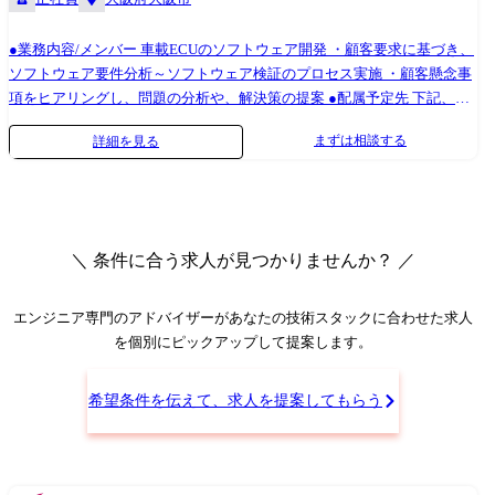
●業務内容/メンバー 車載ECUのソフトウェア開発 ・顧客要求に基づき、
ソフトウェア要件分析～ソフトウェア検証のプロセス実施 ・顧客懸念事
項をヒアリングし、問題の分析や、解決策の提案 ●配属予定先 下記、い
ずれかのチームへの配属を想定 配属予定先弊社体制 リーダー1名 メンバ
まずは相談する
詳細を見る
3名(内BP2名) ミッション:顧客に品質の高いアウトプットを提供するこ
と、顧客の困りごとに対し、提案、巻き取りを実施することで信頼を獲
得し、更なる拡大へつなげる。 配属予定先弊社体制 メンバ1名 ミッショ
ン:当社エンジニアとして顧客に価値(VALUE)を提供し、当社と顧客双方
の組織に貢献すること。 直近目標は、価値(VALUE)を提供し、顧客の受
＼ 条件に合う求人が見つかりませんか？ ／
注を確定させて次期要員拡大の目途をつける。 ●案件例 ・電動パワース
テアリング開発 ・PEHV用インバーター開発 ・ボデーECU開発 ・車載
IoT製品開発 ・自走搬送機開発 ・車載ゲートウェイ開発 ●開発環境 ・C
エンジニア専門のアドバイザー
があなたの技術スタックに合わせた求人
言語、C++ ・S32DS ・FreeRTOS ・jira、Confluence ・Bitbucket ・
を個別にピックアップして提案します。
NextDesign
希望条件を伝えて、求人を提案してもらう