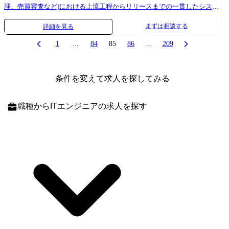
出、評価基準策定を支援。 ・データの探索、前処理、モデル構築、モデ
理、売買審査など)における上流工程からリリースまでの一貫したシステ
ル評価、プロダクションで稼働しているAIモデルの保守運用 ・エンジニ
ム開発を担っています。 証券システム開発は技術的な変化が激しくサー
まずは相談する
詳細を見る
アチームに対する技術的なリーダーシップ提供(ツール・インフラ整備・
ビスも多様化しており、今後も持続的に様々なプロジェクトが同時進行
利用指南・コードレビュー・設計等)、およびコーチング・メンタリン
していきます。 また、三菱UFJモルガン・スタンレー証券への出向する
1
...
84
85
86
...
209
グ。 【配属想定部署】 データサイエンス部(グループ事業部門・デジタ
場合もあります。 様々なサービスを組み合わせてお客様に付加価値と利
ルイノベーション本部配下) 【配属想定部署概要】 ・AI/データサイエン
便性の向上をもたらすITソリューションを提供しています。 旺盛な開発
ス推進に係る企画・推進・管理・取り纏め(※銀行と協働) ・AI/データサ
需要に応えるため、PMエキスパート/ビジネスデザイナー/システムエン
条件を変えて求人を探してみる
イエンスの人材開発、体制整備 ・データ分析業務 【配属想定部署の人員
ジニアを担える方を募集しています。 【業務内容】 (雇入れ直後) ①三菱
構成】 約50名が在籍。 若手社員から中堅社員まで幅広く在籍。 ・2022
UFJモルガン・スタンレー証券の以下システムに係わる業務システムの開
職種
からITエンジニアの求人を探す
年度、2023年度の中途採用者約10名在籍しており、中途採用者も活躍中
発・維持・管理業務 ・約定・残高・損益管理システム ・決済管理システ
・20代のメンバーが約4割程度 【おもな関係者】 各業務を所管する
ム ・仕組債管理システム ・円貨資金管理システム ・リスク管理システ
MUFG事業部門、社内開発チーム、外部企業等と、マネジメント層・メ
ム ・社内ポータル、ワークフローシステム ・DWH ・業績評価システム
ンバーを問わず、連携いただきます。 また、社内やMUFG全体に対する
②上記システムを利用して提供されるビジネス・デジタル施策の企画・
啓蒙活動や情報発信等を担っていただくため、社内マネジメントとの連
立案支援 (変更の範囲) 会社の定める業務 【役割・責任】 業務内容欄に記
携やレポーティング機会も多くあります。 学術機関、外部コミュニティ
載した業務を、以下の役割でリードして頂きます。 ①PMエキスパート
等との連携も積極的に実施いただきます。 【想定担当案件(例)】 銀行各
・プロジェクトマネジメントスキルをベースに、プロジェクトの立上
部門の様々な業務に関連するデータ分析を行っていただきますが、以下
げ・計画から終結までの各種プロセスをコントールし、またコミュニケ
のようなプロジェクトに携わっていただきます。 ・セールス部署への顧
ーション管理やステークホルダーとの調整・折衝などプロジェクトが円
客動向分析、レコメンデーション提供 ・自然言語処理等を活用した銀行
滑に進むための運営リードを行う。 ②ビジネスデザイナー ・ビジネスア
業務高度化 ・生成系AI活用案件 ・金融サービスに係わる不正検知 【イ
ナリシス関連知識や担当業務への深い知見をもとに、複雑なビジネス要