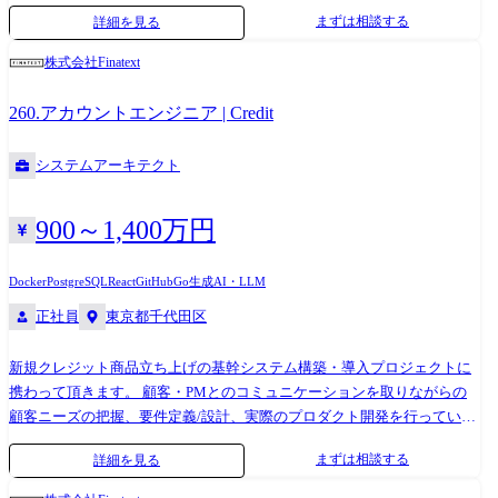
【使用技術】 Amazon Web Services Terraform TypeScript (Vue.js / React.js)
まずは相談する
詳細を見る
Webpack 5 【使用サービス】 Google Workspace Slack 1Password GitHub
Kibela Backlog Datadog Opsgenie Bitrise
株式会社Finatext
260.アカウントエンジニア | Credit
システムアーキテクト
900～1,400万円
Docker
PostgreSQL
React
GitHub
Go
生成AI・LLM
正社員
東京都千代田区
新規クレジット商品立ち上げの基幹システム構築・導入プロジェクトに
携わって頂きます。 顧客・PMとのコミュニケーションを取りながらの
顧客ニーズの把握、要件定義/設計、実際のプロダクト開発を行っていた
だきます。 「アカウントエンジニア」として以下を担当して頂きます。
まずは相談する
詳細を見る
・クレジットビジネスプラットフォーム「Crest」を顧客企業へ導入する
際に、顧客とコミュニケーションを取りながらビジネス要件を理解し、