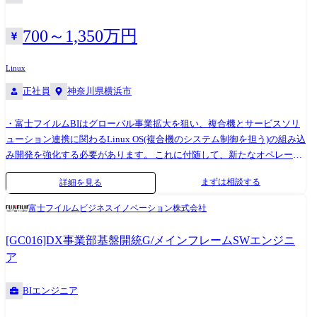
700～1,350万円
Linux
正社員
神奈川県横浜市
・富士フイルムBIはグローバル事業拡大を狙い、複合機とサービスソリ
ューション連携に関わるLinux OS(複合機のシステム制御を担う)の組み込
み開発を強化する必要があります。 これに付随して、新たなオペレーテ
ィングシステム及びデバイスドライバ開発を行うため、人材強化を目的
まずは相談する
詳細を見る
として人材を募集します。 【職務詳細】 ・複合機のコントローラ(※1)ハ
ードウェアを制御するLinux OS開発、Linuxデバイスドライバ開発
富士フイルムビジネスイノベーション株式会社
(※2)、およびBootloader開発を担当 ※1:コントローラとは複合機全体を
制御する装置です。 コピー・スキャン・プリントの画像処理やセキュリ
[GC016]DX事業部基盤開統G/メインフレームSWエンジニ
ティ・省エネ制御処理を実施したり、外部クラウドとの連携処理を実施
ア
したりしています。 ※2:Ethernet・Wi-Fi・USB・SSD等の汎用インターフ
ェースや、同社のスキャナ・プリンタ装置・タッチパネル等を制御する
BIエンジニア
デバイスドライバです。