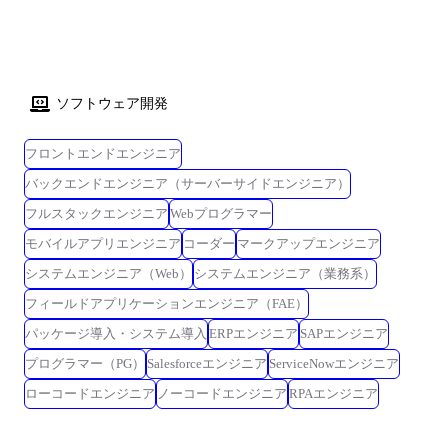
ンタビュー記事】
求を実現可能なソリューションへと落とし込み課題解決へと導く。 ③シ
https://www.it.mufg.jp/recruiting/career/work/projects.html ・データサイエ
ステムエンジニア ・広範囲な専門性を一定レベルで備え、プロジェクト
ンス部：[データサイエンスで推進するMUFGのビジネス変革]
の規模・難易度に応じて様々な役割を遂行する。 【配属想定部署】 証券
(https://www.bizreach.jp/job-feed/public-advertising/rgpw7g8/)
情報部、証券フロント部 【配属想定部署の人員構成】 証券情報部60名、
証券フロント部20名、開発をご支援頂いている協力会社の社員も含める
ソフトウェア開発
と180名(証券情報部140名、証券フロント部40名)以上の組織です。 風通
しはよく、若手のうちから様々なことにチャレンジできる風土です。
フロントエンドエンジニア
【おもな関係者】 ・三菱UFJモルガン・スタンレー証券の開発部門のご
担当。 ・当部に在籍し、開発作業の一部をご担当頂くビジネスパートナ
バックエンドエンジニア（サーバーサイドエンジニア）
ー各社。 【想定担当案件(例)】 [約定・残高・損益管理システム] 約定・
フルスタックエンジニア
Webプログラマー
残高・損益管理システムに関する、レベルアップや、当局規制対応、制
モバイルアプリエンジニア
コーダー
マークアップエンジニア
度対応、新商品対応等、様々な開発プロジェクトをご担当頂きます。 直
近ではTONA先物の取り扱い開始に係わる新商品案件やBloombergを利用
システムエンジニア（Web）
システムエンジニア（業務系）
したJGB引合STP化案件を対応中。 [その他情報系システム] 以下システム
フィールドアプリケーションエンジニア（FAE）
のレベルアップ対応、制度対応の開発プロジェクト、および、維持保守
パッケージ導入・システム導入
ERPエンジニア
SAPエンジニア
をご担当いただきます。 業務ニーズ踏まえ、その他新規システム構築対
応を行う場合もあります。 直近では社内ポータル刷新、外債ビジネス強
プログラマー（PG）
Salesforceエンジニア
ServiceNowエンジニア
化プロジェクト、外国株受渡日T+1、外貨建証券決済事務のSTP化、各種
ローコードエンジニア
ノーコードエンジニア
RPAエンジニア
EOS案件を対応しています。 ・決済管理システム ・仕組債管理システム
・円貨資金管理システム ・リスク管理システム ・社内ポータル、ワーク
フローシステム ・DWH ・業績評価システム