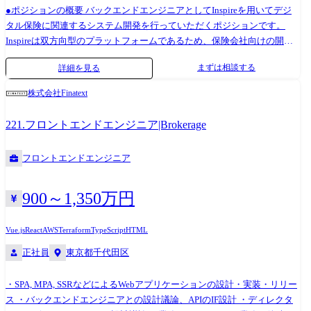
●ポジションの概要 バックエンドエンジニアとしてInspireを用いてデジ
タル保険に関連するシステム開発を行っていただくポジションです。
Inspireは双方向型のプラットフォームであるため、保険会社向けの開
発、Inspireのコアシステム開発、事業会社向けの組み込み型保険開発な
まずは相談する
詳細を見る
ど、幅広い開発に携わることが可能です。 ●業務内容 ・プロダクトの要
件定義/仕様作成/工数見積 ・システム設計 ・サーバーサイド実装 ・テス
株式会社Finatext
ト設計/実装 ・AWS上でのTerraformを用いたインフラの構築・保守
221.フロントエンドエンジニア|Brokerage
フロントエンドエンジニア
900～1,350万円
Vue.js
React
AWS
Terraform
TypeScript
HTML
正社員
東京都千代田区
・SPA, MPA, SSRなどによるWebアプリケーションの設計・実装・リリー
ス ・バックエンドエンジニアとの設計議論、APIのIF設計 ・ディレクタ