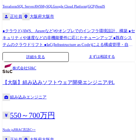
その仕事をすることでキャリアにどんなプラスになるか 実際のものづく
Terraform
SQL Server
AWS
MySQL
Google Cloud Platform(GCP)
NestJS
りを行いながら、あるいはその経験を活かして、安全なものづくりを実
正社員
大阪府大阪市
践し、そのノウハウを顧客に提供する仕事です。 コンサルティングにお
いても、実効性を重視し、実際に機能する具体的な提案を行います。 常
●クラウド(AWS、Azureなど)やオンプレでのインフラ環境設計、構築 ●セ
に新しい業務にチャレンジし、成長を実感できる業務です。
キュリティや速度などの非機能要件に応じたチューンアップ ●既存シス
テムのクラウドリフト ●IaC(Infrastructure as Code)による構成管理・自動
化 など
まずは相談する
詳細を見る
株式会社SI&C
【大阪】組み込みソフトウェア開発エンジニア/PL
組み込みエンジニア
550～700万円
Node.js
JIRA
C言語
C++
正社員
大阪府大阪市