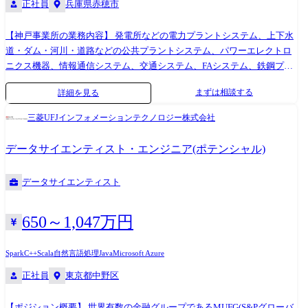
正社員
兵庫県赤穂市
【神戸事業所の業務内容】 発電所などの電力プラントシステム、上下水
道・ダム・河川・道路などの公共プラントシステム、パワーエレクトロ
ニクス機器、情報通信システム、交通システム、FAシステム、鉄鋼プラ
ントシステム、産業システムの開発・設計、ビルシステム、監視制御シ
まずは相談する
詳細を見る
ステムなどの企画・技術提案・計画設計、関連する自主製品・システム
の計画・設計・製作 などの業務をおこなっております。
三菱UFJインフォメーションテクノロジー株式会社
データサイエンティスト・エンジニア(ポテンシャル)
データサイエンティスト
650～1,047万円
Spark
C++
Scala
自然言語処理
Java
Microsoft Azure
正社員
東京都中野区
【ポジション概要】 世界有数の金融グループであるMUFG(S&Pグローバ