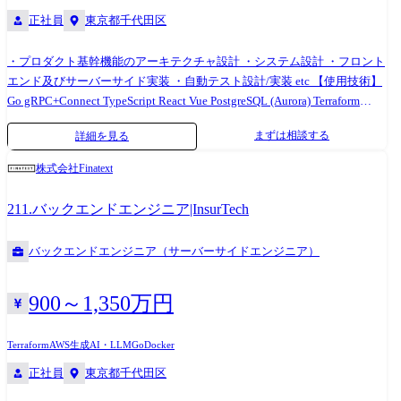
・障害分析/改善 ・性能改善 ・コスト最適化 ・セキュリティ強化 開発環
正社員
東京都千代田区
境・業務範囲 Azure、AWS、GCP、Google Cloud等(クラウド全領域)
・プロダクト基幹機能のアーキテクチャ設計 ・システム設計 ・フロント
エンド及びサーバーサイド実装 ・自動テスト設計/実装 etc 【使用技術】
Go gRPC+Connect TypeScript React Vue PostgreSQL (Aurora) Terraform
Docker 【使用サービス】 GitHub GitHub Copilot Slack Amazon Web
まずは相談する
詳細を見る
Services Datadog Google Workspace 1Password Kibela
株式会社Finatext
211.バックエンドエンジニア|InsurTech
バックエンドエンジニア（サーバーサイドエンジニア）
900～1,350万円
Terraform
AWS
生成AI・LLM
Go
Docker
正社員
東京都千代田区