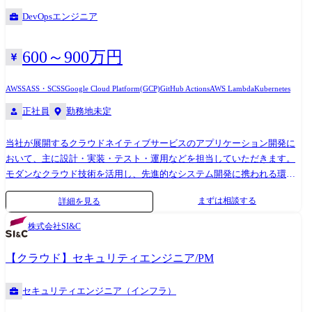
DevOpsエンジニア
600～900万円
AWS
SASS・SCSS
Google Cloud Platform(GCP)
GitHub Actions
AWS Lambda
Kubernetes
正社員
勤務地未定
当社が展開するクラウドネイティブサービスのアプリケーション開発に
おいて、主に設計・実装・テスト・運用などを担当していただきます。
モダンなクラウド技術を活用し、先進的なシステム開発に携われる環境
です。 ・ AWS、Azure、Oracle Cloudなどのクラウド環境上でのアプリケ
まずは相談する
詳細を見る
ーション設計・開発・運用 ・ Docker、Kubernetesなどコンテナ技術を用
いたシステム構築 ・ CI/CDパイプラインの設計・構築・運用(GitHub
株式会社SI&C
Actions、CodePipelineなど) ・ AWS Lambda等を用いたサーバーレスアー
キテクチャの開発 ・ Databricks、Snowflakeなどのクラウドデータ基盤と
【クラウド】セキュリティエンジニア/PM
連携したアプリケーション開発 ・ インフラエンジニアやセキュリティエ
ンジニアと連携し、安定性・セキュリティを考慮した開発の実施 プロジ
セキュリティエンジニア（インフラ）
ェクト例 1.防災減災サービス構築 環境:AWS、GoogleCloud 内容:サーバ
レスアーキテクチャによるデータ連携基盤構築 範囲:設計～リリース 2.金