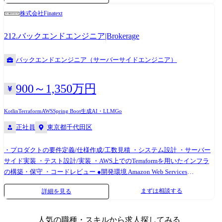
いただきます。 【主な使用サービス】 ・AWS ・Terraform ・Atlantis ・
株式会社Finatext
Conftest ・GitHub ・Datadog ・Sentry ・Cloudflare Zero Trust
212.バックエンドエンジニア|Brokerage
バックエンドエンジニア（サーバーサイドエンジニア）
900～1,350万円
Kotlin
Terraform
AWS
Spring Boot
生成AI・LLM
Go
正社員
東京都千代田区
・プロダクトの要件定義/仕様作成/工数見積 ・システム設計 ・サーバー
サイド実装 ・テスト設計/実装 ・AWS上でのTerraformを用いたインフラ
の構築・保守 ・コードレビュー ●開発環境 Amazon Web Services
Terraform Docker Go Kotlin(Spring Boot) MySQL (Aurora) ●開発組織 ・裁量
まずは相談する
詳細を見る
権と自由度が高い ・開発関連の情報がオープン、他のチームのコードや
設計資料などは原則自由に見ることができる ・主体性の高いメンバーが
多い ・技術に関する議論が活発。議論にオープンなカルチャーがあり、
人気の職種・スキルから求人探してみる