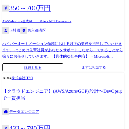
用するなどそれぞれの事情に配慮した上で多様な働き方をしている人が
350～700万円
多いです。 その他ポジションに関わる福利厚生の一例として以下が挙げ
られます。創業時代から「まずはやってみる」ということを大切にして
AWS
Salesforce
生成AI・LLM
Java
.NET Framework
いる人が多くの結果として以下が実現されています ・書籍購入認証 ・オ
正社員
東京都港区
ライリーオンライン ( https://note.com/jdsc/n/n8aced0fb1765 ) ・Claude、
ChatGPT等 LLMの業務利用に対する補助 ・インディングエージェントの
補助 ・Google Cloud、AWS証明書の資格取得支援 ・社会人修士・社会人
ハイパーオートメーション領域における以下の業務を担当していただき
博士支援制度
ます。 はじめは先輩社員があなたをサポートしながら、できることから
徐々にお任せしていきます。 【具体的な仕事内容】 ・Microsoft
Dynamics 365(Finance、Supply Chain Management)の要件定義から運用保
まずは相談する
詳細を見る
守までの全工程支援 ・既存システムからのデータ移行および他システム
連携の設計・実装 ・グローバルチームとの協働によるプロジェクト推進
株式会社ITSO
・Power Platformを活用した業務効率化・自動化提案 【主要取引先】 ・
大手メガバンク・大手金融機関・大手通信キャリア ・大手商社 ・外資ア
【クラウドエンジニア】(AWS/Azure/GCP)|設計〜DevOpsま
パレルブランド ・外資系ホテルグループ ・半導体メーカー ・清涼飲料
で一貫担当
水グループ ・マーケティング会社 ・エネルギー会社 ・製薬会社 など 東
証プライム・スタンダード上場銘柄のなかでも、代表的な225銘柄に入る
データエンジニア
大手企業を中心にお取引継続中です。 【開発環境・業務範囲】 ◆AI関
連:生成AI、LLM、AIチャットボット、AIヘルプデスク等
◆LCAP:UiPath、Power Automate、Automation Anywhere、AWS、AZURE
432～780万円