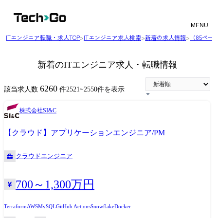
MENU
ITエンジニア転職・求人TOP
>
ITエンジニア求人検索
>
新着の求人情報
>
（85ペー
新着のITエンジニア求人・転職情報
6260
該当求人数
件
2521
~
2550
件を表示
株式会社SI&C
【クラウド】アプリケーションエンジニア/PM
クラウドエンジニア
700～1,300万円
Terraform
AWS
MySQL
GitHub Actions
Snowflake
Docker