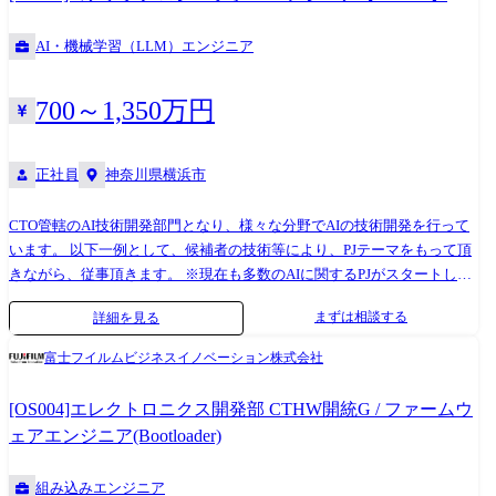
Google Cloud Microsoft Azure Terraform Docker Alpine Linux, Amazon
Linux Go / Python MySQL (Aurora) Airflow Snowflake OpenAI API ●使用サ
AI・機械学習（LLM）エンジニア
ービス Google Workspace Slack Kibela 1Password GitHub Bitrise Backlog
Datadog Opsgenie
700～1,350万円
正社員
神奈川県横浜市
CTO管轄のAI技術開発部門となり、様々な分野でAIの技術開発を行って
います。 以下一例として、候補者の技術等により、PJテーマをもって頂
きながら、従事頂きます。 ※現在も多数のAIに関するPJがスタートして
います。 ・ソリューション、サービスに搭載する内製AI技術の研究開発
まずは相談する
詳細を見る
(ドキュメント認識、画像認識、AIエージェント、LLM/SLM技術開発等)
・ベンチャー企業等との社外技術との組み合わせによる高付加価値化技
富士フイルムビジネスイノベーション株式会社
術の 企画・開発 ・商品化に向けた社内外での検証及びUX開発 ・製品企
画部門や開発部門、営業部門との連携によるアジャイル開発の推進 【配
[OS004]エレクトロニクス開発部 CTHW開統G / ファームウ
属予定(約50名)】 ●配属予定部の同ラボはAI技術に特化して技術開発を行
ェアエンジニア(Bootloader)
っている2025年新設の部門となります。 ●様々な技術領域においてテー
マを持っており、意欲の高いメンバーが揃っています。 ●20代と40～50
組み込みエンジニア
代のメンバーがいます。 ※30代のメンバーは現在居ません。