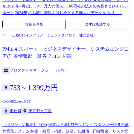
ル,2020年4月)は、3,400万人の個人、100万社の法人のお客さま(MUFGレ
ポート,2024年)のお取引情報をはじめとする膨大なデータを活用し、店
舗におけるお客様対応・事務、本部バックオフィス業務も含めた多岐に
まずは相談する
詳細を見る
わたる業務の高度化・効率化のため、画像・音声認識、自然言語処理、
ロジック処理などあらゆる形態でAI・MLを活用しています。 三菱UFJ銀
三菱UFJインフォメーションテクノロジー株式会社
行をはじめとする事業部門と至近距離で協働し、ビジネス理解及びデー
タ分析タスクの設定、モデル構築を主体的に推進し、MUFGのビジネス
PMエキスパート、ビジネスデザイナー、システムエンジニ
変革・デジタライゼーション(DX)に大きく貢献いただける方を募集して
ア(証券情報部・証券フロント部)
います。 【業務内容】 (雇入れ直後) ・データ分析テーマの選定、データ
分析プロジェクトの企画・推進 ・データ分析業務(設計・構築、データ解
プロダクトマネージャー（PdM）
析、可視化、データ分析結果の評価等)を通じた業務革新・効率化 ・AIや
機械学習を用いたモデル実装、運用を通じた銀行業務高度化 ・データの
構造化・加工・分析処理等のデータエンジニアリング ・生成系AIの活用
733～1,399万円
推進・分析への活用 (変更の範囲) 会社の定める業務 【業務内容】※補足
・データ分析・AIモデル開発に加え、企画〜運用まで一貫して関与 ・ビ
C#
COBOL
Java
.NET
ジネス部門と連携し、課題設定から価値創出まで担うプロジェクト推進
正社員
東京都文京区
・不正検知、マーケティング、業務効率化など多様なテーマに対応 ・大
規模データ(数千万件規模)を活用した分析・開発 ・MLOps等を用いたモ
デル運用・改善の高度化 【役割・責任】 ・データ分析案件の担当者とし
【ポジション概要】 当社(当部)は三菱UFJモルガン・スタンレー証券の基
て、MUFGの事業部門と協働しビジネス課題からデータ分析タスクの抽
幹業務システム(約定・残高・損益、決済、仕組債、円貨資金、リスク管