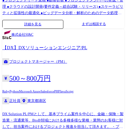
●プロジェクトリード業務 ●顧客折衝 ●プロジェクトメンバーの育成・管
理 ●クラウドの設計開発(要件定義～総合試験・リリース) ●スケーラビリ
ティと拡張性の最適化 ●ビッグデータ分析・解析のためのデータ処理基
盤の開発や運用 ●要件に合致するセキュリティ認証や高可用性機能の設
まずは相談する
詳細を見る
計 ●柔軟性やコスト効率の最大化を目指した基盤構築 ●クラウドネイテ
ィブなシステムの導入 ●SaaS/PaaSを活用したデータ分析基盤の設計、構
株式会社SI&C
築 【プロジェクト例】 1.防災減災サービス構築 環境:AWS、GoogleCloud
内容:サーバレスアーキテクチャによるデータ連携基盤構築 範囲:設計～
【DX】DXソリューションエンジニア/PL
リリース 2.金融業界向け、社内システム環境構築 環境:Azure 内容:社内シ
ステムのクラウド化移行 工程:企画/設計～リリース/保守 3.小売業向け、
プロジェクトマネージャー（PM）
データ基盤構築 環境:AWS 内容:ECサイトのデータ基盤構築 工程:企画/設
計～リリース/保守 【役割イメージ】 ●プロジェクトリーダー:自身の業
務だけでなく、プロジェクト成功に向けての提案や4～5名の業務上の課
500～800万円
題を把握し、解決に向けて施策・実行できる ●プロジェクトマネージャ
ー:10名以上の組織運営やプロジェクトの目標を達成(クライアントの課
Ruby
Python
Microsoft Azure
Salesforce
PHP
JavaScript
題解決も含む)できるようにリードできる。 【キャリアパス】 ●プロジェ
正社員
東京都港区
クトリーダー ・テックリード ・プロフェッショナル ・プロジェクトマ
ネージャー ・組織マネージャーなど
DX Solution PL/PMとして、基本プライム案件を中心に、金融・保険・製
造業・流通業等、BtoB領域における多種多様な業種・業態のお客様に対
して、担当案件におけるプロジェクト推進を担当して頂きます。 ・プロ