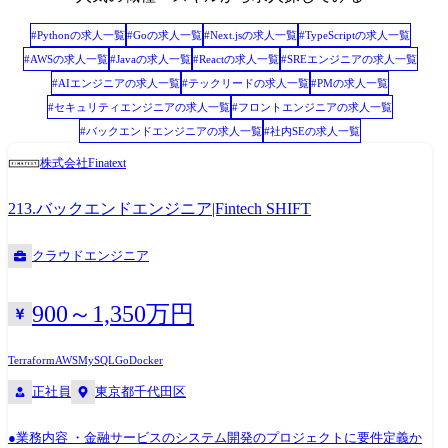
シビアな議論になってもネガティブな雰囲気にならない、コードレビュ
ーが盛んに行われる
#
Python
の求人一覧
#
Go
の求人一覧
#
Next.js
の求人一覧
#
TypeScript
の求人一覧
#
AWS
の求人一覧
#
Java
の求人一覧
#
React
の求人一覧
#
SREエンジニア
の求人一覧
#
AIエンジニア
の求人一覧
#
テックリード
の求人一覧
#
PM
の求人一覧
#
セキュリティエンジニア
の求人一覧
#
フロントエンジニア
の求人一覧
#
バックエンドエンジニア
の求人一覧
#
社内SE
の求人一覧
株式会社Finatext
213.バックエンドエンジニア|Fintech SHIFT
クラウドエンジニア
900～1,350万円
Terraform
AWS
MySQL
Go
Docker
正社員
東京都千代田区
●業務内容 ・金融サービスのシステム開発のプロジェクトに要件定義か