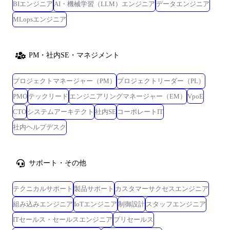
BIエンジニア
AI・機械学習（LLM）エンジニア
データエンジニア
MLopsエンジニア
PM・社内SE・マネジメント
プロジェクトマネージャー（PM）
プロジェクトリーダー（PL）
PMO
テックリード
エンジニアリングマネージャー（EM）
VpoE
CTO
システムアーキテクト
社内SE
コーポレートIT
社内ヘルプデスク
サポート・その他
テクニカルサポート
製品サポート
カスタマーサクセスエンジニア
組み込みエンジニア
IoTエンジニア
制御設計
スタッフエンジニア
ITセールス・セールスエンジニア
プリセールス