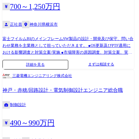
700～1,250万円
正社員
神奈川県横浜市
富士フイルムBIのメインフレームSW製品の設計・開発及び保守、問い合
わせ業務を主業務として担っていただきます。 ●OS更新及びPTF適用に
おける影響調査と対策立案/実施 ●市場障害の原因調査、対策立案、実施
●お客様からの問い合わせ回答 ●業務委託管理(コーディング等は協力会
まずは相談する
詳細を見る
社にて対応) ●自社保有のIBM/富士通メインフレームの実機管理 (各種設
定やセキュリティ管理、バックアップ対応等) 【配属予定】 グラフィッ
三菱電機エンジニアリング株式会社
クコミュニケーション事業本部 DX事業部 基盤開発統括グループ ●配属
予定のDX事業部は、同社として新しいクラウドソフトウェアを立ち上げ
神戸・赤穂/回路設計・電気制御設計エンジニア総合職
ており、その他オンプレミス環境のソフトウェアの企画、開発等を対応
しています。 ※今回の基盤開発統括グループは同製品の開発部隊とな
制御設計
り、配属はメインフレーム技術が必要となるメインフレームSW製品の担
当として期待しています。
490～990万円