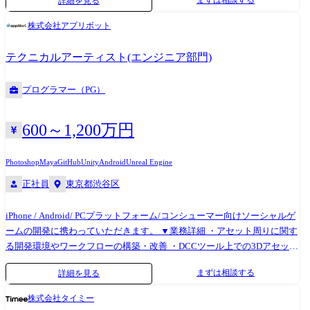
詳細を見る
トマネジメント ・開発プロセスに関する課題の発見と解決 ・エンジニア
の目標設定と評価、育成 ・エンジニアの採用に関する貢献 など ※業務
株式会社アプリボット
の変更の範囲:会社の定める業務
テクニカルアーティスト(エンジニア部門)
プログラマー（PG）
600～1,200万円
Photoshop
Maya
GitHub
Unity
Android
Unreal Engine
正社員
東京都渋谷区
iPhone / Android/ PCプラットフォーム/コンシューマー向けソーシャルゲ
ームの開発に携わっていただきます。 ▼業務詳細 ・アセット周りに関す
る開発環境やワークフローの構築・改善 ・DCCツール上での3Dアセット
制作サポート機能の開発 ・ゲームエンジン上での、キャラクター・背景
まずは相談する
詳細を見る
などに対する、ランタイム・Editor拡張機能の開発 ・その他、エンジニ
ア/デザイナー間の橋渡し業務 ※上記は一例となりますが、開発フェーズ
株式会社タイミー
応じて職務内容の比重はシフトします ▼開発体制 ・新規、運用のゲーム