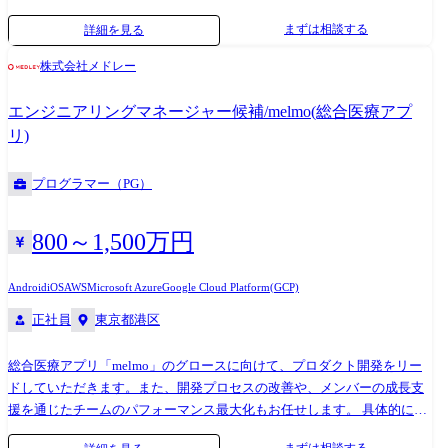
図、MaaS向け地図、ISA向け地図の企画、要件定義、設計、開発 使用言
まずは相談する
詳細を見る
語:C+、Python、SQL 開発環境:windows、Linux、AWS、M365Copilot、
Github Copilot、Claude code 職種の変更範囲:技術職・事務職・技能職業
株式会社メドレー
務
エンジニアリングマネージャー候補/melmo(総合医療アプ
リ)
プログラマー（PG）
800～1,500万円
Android
iOS
AWS
Microsoft Azure
Google Cloud Platform(GCP)
正社員
東京都港区
総合医療アプリ「melmo」のグロースに向けて、プロダクト開発をリー
ドしていただきます。また、開発プロセスの改善や、メンバーの成長支
援を通じたチームのパフォーマンス最大化もお任せします。 具体的にお
任せしたい業務領域は下記になります。 ・KPI達成に向けたプロジェク
まずは相談する