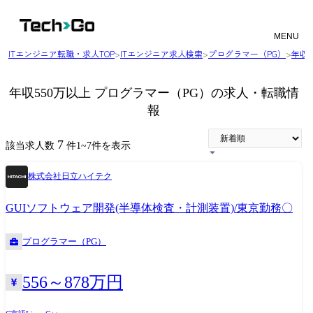
MENU
ITエンジニア転職・求人TOP
>
ITエンジニア求人検索
>
プログラマー（PG）
>
年収
年収550万以上 プログラマー（PG）の求人・転職情
報
7
該当求人数
件
1
~
7
件を表示
株式会社日立ハイテク
GUIソフトウェア開発(半導体検査・計測装置)/東京勤務〇
プログラマー（PG）
556～878万円