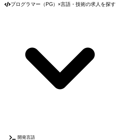
実現するための機能開発や改善に携わっていただきます。 今後の事業成
プログラマー（PG）
×
言語・技術
の求人を探す
長に向けたユーザー体験向上の実現と更なる事業スケールに向けた中長
期的な技術課題の解決を共に推進し、エンジニア組織の技術力を共に向
上させていく方を求めています。 【具体的な業務内容】 ●Webアプリケ
ーションの設計、開発、レビュー、リリース ●チーム内外の技術的な課
題発見、解決策の提案・実行 ●担当領域に関する仕様確認、技術的調査
を含めた問い合わせ対応 ●エンジニアリングマネージャーやスクラムマ
スターと連携したプロジェクト進行 ●チーム内で実施する各種スクラム
イベントへの参加 【開発組織の特徴】 タイミーの開発組織はフロントエ
ンドからSREのレイヤまでひとつのチームで解決できることをコンセプ
トにしています。裁量は各チームに移譲されており、自身の専門分野を
中心に、隣接する領域に染み出しながら開発に携わることができます。
エンジニアがユーザーインタビューに参加して課題の探索段階から関わ
ることができ、プロダクト組織と連携しながら顧客価値に基づいて開発
を行う文化が浸透しています。 <既存事業領域> タイミーの圧倒的なシェ
アと収益基盤を支えるコア事業であり、さらなる非連続なグロースを牽
引する領域です。 現在は、累積1,200万人以上のワーカーと21万社以上
のクライアントが生み出す膨大なデータを武器に、マッチングアルゴリ
ズムの高度化やUXの磨き込みを行っています。私たちは、クライアント
の「即時の人材確保」とワーカーの「働きがいの最大化」を、高いレベ
開発言語