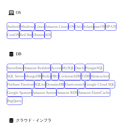
人生の選択肢が広がる」--そんなプラットフォームの実現を技術の面から
支えます。 【開発環境】 <Backend> ●開発言語: Ruby 3.4系 ●フレームワ
OS
ーク: Ruby on Rails 8.0系、RSpec ●アーキテクチャ: Modular Monolith ●
データストア:MySQL8.0系、Redis ●ツール: Docker、OpenAPI、
Android
Windows
Linux
Amazon Linux
iOS
Unix
Solaris
macOS
HP-UX
CircleCI、GitHub Actions、AWS、Terraform、Datadog、Sentry
CentOS
Red Hat
Ubuntu
AIX
<Infrastructure> ●AWS(ECS Fargate, Aurora, RDS, S3, ElastiCache,
CloudFront, etc...) ・Elasticsearch(AWS Marketplace)を利用 ●一部のサービ
スでGoogle Cloudを利用 ●IaC: Terraform ●ログ: Datadog Logs, S3
<Monitoring> ●Datadog, Sentry <CI/CD> ●CircleCI, GitHub Actions,
DB
Dependabot <その他> ●コード管理: GitHub ●コミュニケーションツール:
Slack, Notion ●その他: Firebase, twilio, ImageFlux, OneSignal, Figma etc…
Snowflake
Amazon Redshift
Access
MySQL
Oracle
PostgreSQL
●AIエージェント・LLMツール: GitHub Copilot Coding Agent, Devin,
SQL Server
MongoDB
Redis
DB2
CockroachDB
TiDB
Memcached
Cursor, Claude Code 【組織カルチャー】 <開発組織のカルチャー> タイミ
Firebase Firestore
SQLite
DynamoDB
Elasticsearch
Google Cloud SQL
ーの開発組織は個々人の志向や特性の多様性を「許容」するのではなく
「歓迎」する組織です。 各メンバーの多様性を彩りとして捉えて決して
Google Spanner
Amazon Aurora
Amazon RDS
Amazon ElastiCache
否定せず、強みとして重ね合わせて、同じチーム、プロダクトの目標を
BigQuery
達成を実現できる組織を目指しています。 また、Spotifyモデルや
TeamTopologiesを踏襲した組織構造を採用しており、顧客価値に基づく
開発チーム組成や認知負荷を適切にコントロールするために専任EMやス
クラウド・インフラ
クラムマスターなどマネジメント専門職を各チームに配置しています。