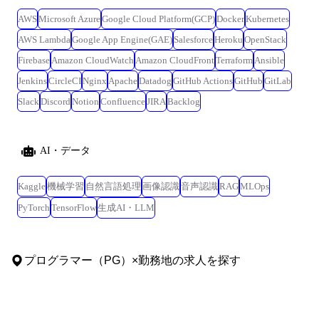
https://www.youtube.com/live/uJL3M7R8MLc?feature=share&t=3057 <技術
AWS
Microsoft Azure
Google Cloud Platform(GCP)
Docker
Kubernetes
コミュニティ活動> 社内の所属チームを超えたiOSやAndroidなど専門的
な技術テーマごとに取り扱うコミュニティ活動も活発で、組織図を超え
AWS Lambda
Google App Engine(GAE)
Salesforce
Heroku
OpenStack
たオープンなコミュニケーションが行われています。 また、RubyKaigi
Firebase
Amazon CloudWatch
Amazon CloudFront
Terraform
Ansible
や Kaigi on Railsを始めとしたカンファレンスのスポンサー活動やイベン
Jenkins
CircleCI
Nginx
Apache
Datadog
GitHub Actions
GitHub
GitLab
ト登壇、記事の発信など技術コミュニティへの貢献や広報にも力を入れ
ています。 <オンボーディング> メンバー一人ひとりが能力を発揮して、
Slack
Discord
Notion
Confluence
JIRA
Backlog
チームで活躍できる環境を目指して様々なオンボーディングプログラム
を実施しています。 例えば、入社後チームや技術領域が近いメンバーが
メンターとして伴走するオンボーディングの実施や、現職のスクラムマ
AI・データ
スターからスクラムに関する考え方や手法などをインプットするスクラ
ムオンボーディング、配属直後にマネジメント層とのWelcome 1on1を実
Kaggle
機械学習
自然言語処理
画像認識
音声認識
RAG
MLOps
施しています。これからの取り組みによって、会社への不明点を早期に
PyTorch
TensorFlow
生成AI・LLM
解決することで、新メンバーがタイミーで活躍しやすい環境を整えてい
ます。 https://productpr.timee.co.jp/n/n46122cd3ec6b <働き方> フルリモー
ト・フレックスの働き方が浸透しており、NotionやSlackを活用したテキ
ストコミュニケーション、ハドルやMeetを使った同期的なコミュニケー
プログラマー（PG）
×
勤務地
の求人を探す
ションなどによって職種問わずコミュニケーションが活発な環境になっ
ています。 また、所属チームを超えてiOSやAndroidなど専門的な技術テ
ーマごとに取り扱うコミュニティ活動も活発で、組織図を超えたオープ
ンなコミュニケーションが行われています。