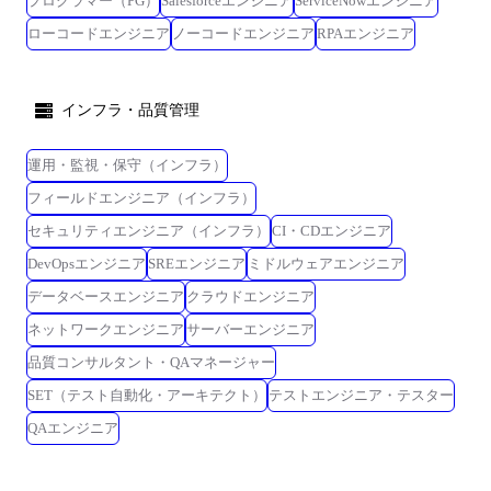
プログラマー（PG）
Salesforceエンジニア
ServiceNowエンジニア
ローコードエンジニア
ノーコードエンジニア
RPAエンジニア
インフラ・品質管理
運用・監視・保守（インフラ）
フィールドエンジニア（インフラ）
セキュリティエンジニア（インフラ）
CI・CDエンジニア
DevOpsエンジニア
SREエンジニア
ミドルウェアエンジニア
データベースエンジニア
クラウドエンジニア
ネットワークエンジニア
サーバーエンジニア
品質コンサルタント・QAマネージャー
SET（テスト自動化・アーキテクト）
テストエンジニア・テスター
QAエンジニア