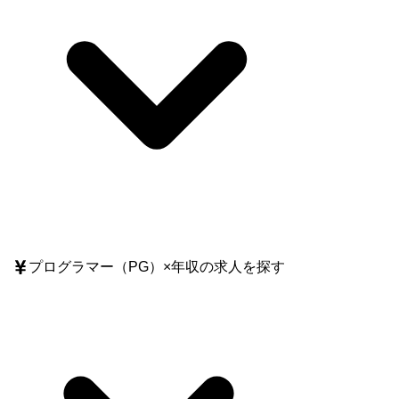
https://productpr.timee.co.jp/n/n2dcb5475e249 <DevEnable室の取り組み>
エンジニアの市場価値向上につながる成長支援、学習支援、機会提供、
生産性向上を行う専門チームDevEnable室を設置しています。 ●具体的な
制度の一部をご紹介します。 ・在宅環境を自分好みに整えられるリモー
トHQ制度 ・技術コミュニティ発展への貢献を後押しするOSSボーナス制
度 ・世界中のカンファレンス参加を支援するKaigi Pass制度 ・最大300万
円、勤務年数に応じて返済不要のエンジニア奨学金制度 https://product-
recruit.timee.co.jp/tde10
プログラマー（PG）
×
年収
の求人を探す