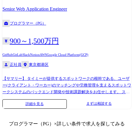
タイトルを複数開発 ・チーム規模はプロジェクトにより、40名～100名
Senior Web Application Engineer
前後 ▼開発ツール ・Unity (プロジェクトによりバージョンは異なりま
す) ・使っているライブラリの一例 UniTask、R3、UniRx、MasterMemory
プログラマー（PG）
・DCCツールの一例 Maya、 Houdini、Adobe Photoshop ・AI系ツール
Claude Code、Codex、GitHub Copilot、Cursor
900～1,500万円
GitHub
GitLab
Slack
Notion
AWS
Google Cloud Platform(GCP)
正社員
東京都港区
【サマリー】 タイミーが提供するスポットワークの根幹である、ユーザ
ー(クライアント・ワーカー)のマッチングや労務管理を支えるスポットワ
ークシステムのバックエンド開発や技術課題解決をお任せします。 スキ
マバイトサービス「タイミー」は数万件に及ぶ求人とワーカーのマッチ
まずは相談する
詳細を見る
ングから勤務実績に対する評価、スポットワークにおける雇用契約から
給与計算や勤怠管理など労務管理まで、顧客が体験するすべてのプロセ
スに対してサービスを提供しています。 ユーザーが登録から短い時間で
プログラマー（PG）
×詳しい条件で求人を探してみる
求人にエントリーすることができ、働き終わったらすぐに相互評価を終
えて給与支払いまで完了するような、なめらかなスポットワーク体験を