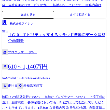
で関係システム担当する部署、外部企業等と広く関わります。 トップ・
ログラム、階層別研修、集合研修、外部講座受講による自己開発(費用会
発、自社企画のITサービスの創出・拡販を行っています。 職務内容は以
マネジメントから個々のチームメンバーまで幅広く関わっていただく機
社負担)など、日立ハイテクには多種多様な教育・育成支援制度が設けら
下のとおりで、本人の適正および希望を確認しアサインします。 ・JAや
まずは相談する
詳細を見る
会があります。
れています。 働き方 東京晴海オフィスの所属になります。 勤務形態は
地域金融機関に向けたITサービスの企画・提案 ・JAや地域金融機関への
ハイブリッドワークを採用しており、オフィスワークとテレワークを状
ソリューション営業 ・ITサービスの新規開発やサービス改善における開
株式会社アイシン
況に応じて使い分けて業務していただくことが可能です。 なお、入社直
発マネジメント ・サービスの利用者普及推進およびサービス活用支援
後は茨城県 那珂地区 マリンサイトオフィスへ出張して、業務を習得いた
NEW
【G10】モビリティを支えるクラウド型地図データ基盤
だくこともございます。
企画開発
プログラマー（PG）
610～1,140万円
AWS
生成AI・LLM
Python
Windows
Linux
正社員
愛知県岡崎市
地図DBの開発分野において、単純なプログラマーではなく、上流工程の
設計、顧客調整、要件定義においても、即戦力として担当していただく
ことを考えております。 ●具体的な業務内容 次世代SD地図、自動運転地