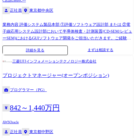
C言語
Linux
C++
正社員
東京都中央区
業務内容 評価システム製品本部 ①評価ソフトウェア設計部 または ②電
子線応用システム設計部において半導体検査・計測装置(CD-SEM/レビュ
ーSEM)におけるGUIソフトウェア開発をご担当いただきます。ご経験・
スキル・希望に応じて配属先及び業務内容を決定致します。 ①評価ソフ
まずは相談する
詳細を見る
トウェア設計部は、評価システム製品のソフトウェア開発を担う部隊で
す。 ②電子線応用システム設計部は、半導体検査・計測装置(CD-SEM/レ
三菱UFJインフォメーションテクノロジー株式会社
ビューSEM)の設計を担う部隊です。 今回、GUIソフトウェア開発者を募
集しております。両部は開発・設計で協働をしております。半導体検
プロジェクトマネージャー(オープンポジション)
査・計測装置において、GUIソフトウェア開発経験者にご入社頂き、ご
経験・スキルに応じて、プロジェクトマネジメントをお任せしたいと思
プログラマー（PG）
っております。所属については、勤務地含め相談の上、決定したいと思
っております。 【開発環境】 言語: C、C++ 環境: Linux 【詳細】 ①評価
ソフトウェア設計部について ●当部署は評価システム製品のソフトウェ
842～1,440万円
ア設計・開発を担っている部署です。 製品ごとにチームに分かれてお
り、要件定義～コーディング、テストまでのソフトウェア開発の全工程
AWS
Oracle
を担っております。 製品、チームによって異なりますが、詳細設計～プ
正社員
東京都中野区
ログラミング～テストまでは、社外のソフトウェア開発請負会社に依頼