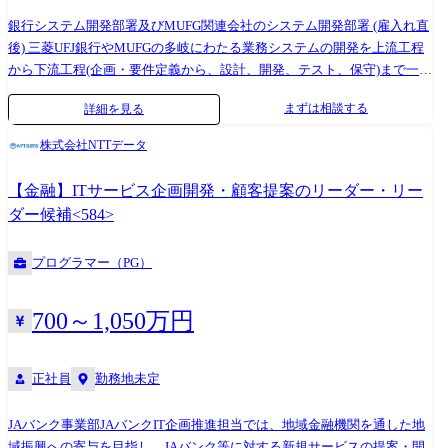
する場合があります。 ●ソフトウェアエンジニアとして、1製品の全工程
銀行システム開発部署及びMUFG関連会社のシステム開発部署 (雇入れ直
に携わり、他組織(光学設計、機械設計、電気設計などのハードウェア設
後) 三菱UFJ銀行やMUFGの多岐にわたる業務システムの開発を上流工程
計)部隊と協働し製品を開発したり、顧客や顧客先に製品を導入・据付・
から下流工程(企画・要件定義から、設計、開発、テスト、保守)まで一貫
アフターサービスをする部隊から、実際に現場で使用された際のフィー
した開発を担当いただきます。 ＜三菱UFJ銀行の担当業務システムの例
ドバックを受けたりできるので、ものづくりの醍醐味を感じることがで
まずは相談する
詳細を見る
＞ ●個人のお客さま、法人顧客向けのインターネットバンキングシステ
きます。 また、当部署では多岐に渡る製品を担当している為、他製品へ
ム ●預金・為替・融資・外国為替といった銀行のコアサービスのシステ
チャレンジする機会もございます。 ●当部署は若手～ベテランまで在籍
株式会社NTTデータ
ム ●決算に必要な財務データの作成、管理会計や信用リスクデータの収
しており、お互いの技術を学びあう機会もございます。 製品によります
集・分析システム ●銀行の海外拠点で利用するコア業務システムを中心
が、1チーム5名前後～20名越えとプロジェクトとしても様々な構成がご
【金融】ITサービス企画開発・顧客提案のリーダー・リー
としたグローバルシステム ●為替/資金/金利デリバティブ等の市場性商品
ざいます。ソフトウェアエンジニアとしてキャリアを構築したい方には
ダー候補<584>
のシステム、市場性リスク管理システム ●SWIFTや日銀といった銀行間
最適な環境です。 ②電子線応用システム設計部について 半導体検査・計
決済システム ●海外の法人顧客向けのトランザクションバンキングシス
測装置(CD-SEM/レビューSEM)の開発・設計を担っております。 【担当
プログラマー（PG）
テム ●金融犯罪対策やアンチマネーロンダリングを目的とした取引モニ
装置例】 ・高分解能FEB測長装置CG7300 ・高分解能FEB測長装置
タリングシステム ＜MUFGの関連各社の開発支援の例＞ ●三菱UFJモルガ
CS4800 ・高加速CD-SEM CV6300シリーズ ・高速欠陥レビューSEM
ン・スタンレー証券のシステム企画・開発支援 ●三菱UFJニコスのシステ
CR7300 ・ミラー電子式検査装置 Mirelis VM1000 【変更の範囲】会社
700～1,050万円
ム企画・開発支援、基盤管理 ●持株会社(三菱UFJフィナンシャル・グル
の定める業務 キャリアパスについて ●評価ソフトウェア設計部の中で、
ープ(MUFG)のシステム企画・開発支援 (変更の範囲) 会社の定める業務
製品や工程が複数あるので、組織内でもエンジニアとしてスキルアップ
各部は社員のみで約30~60名程度、協力会社各社から支援いただいてい
正社員
勤務地未定
頂ける環境がございます。 どのようなキャリアをご希望されるか次第な
る社員等も含めると各部とも100名以上の大規模組織です。 また業務領
ものの、現在、当部署では常時2、3名がアメリカの関連会社に出向して
域のプロである銀行員と協働・切磋琢磨しあえるチャレンジングな環境
おり、海外の関連会社への出向やメイン顧客である韓国と台湾への出張
JAバンク事業部JAバンクIT企画推進担当では、地域金融機関を通した地
です。 三菱UFJ銀行をはじめとするユーザー、複数社の協力会社、社内
など、海外経験を積む機会もございます。 ●キャリア入社者向け育成プ
域振興への寄与を目指し、JAバンク等に対する新規サービスの提案・開