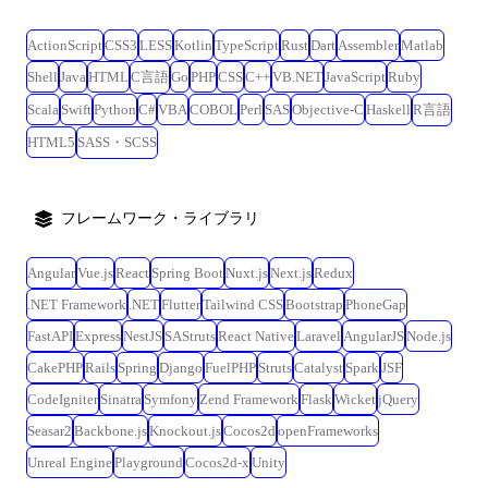
ルで実現するプロダクト開発組織を目指しています。 今後は更に大小問
わない様々な企業での導入・活用の拡大や多様な業種への浸透を通じ
ActionScript
CSS3
LESS
Kotlin
TypeScript
Rust
Dart
Assembler
Matlab
て、本質的なエンゲージメント強化に挑戦しています。クライアント、
ワーカー双方にとって必要な時に、必要な「はたらく」を提供する体験
Shell
Java
HTML
C言語
Go
PHP
CSS
C++
VB.NET
JavaScript
Ruby
を社会の当たり前にするため、ユーザー価値と事業収益の両輪をプロダ
Scala
Swift
Python
C#
VBA
COBOL
Perl
SAS
Objective-C
Haskell
R言語
クト主導で回し続ける、ダイナミックな進化を追求しています。 <新規
HTML5
SASS・SCSS
事業領域> スポットワーク事業で培った強固なアセットを活かし、事業
の多角化、そしてマルチプロダクト戦略に基づいて新プロダクト開発を
推進する領域です。現在は、正社員紹介事業(タイミーキャリアプラス)や
長期雇用、介護などのバーティカル領域に深く踏み込んだプロダクト開
フレームワーク・ライブラリ
発に挑んでいます。既存の枠組みにとらわれず、タイミーが持つ資産を
最大活用して、新しい「はたらく」の形をゼロから立ち上げ、成長させ
Angular
Vue.js
React
Spring Boot
Nuxt.js
Next.js
Redux
ることに向き合います。 <プラットフォーム領域> タイミーが「はたら
.NET Framework
.NET
Flutter
Tailwind CSS
Bootstrap
PhoneGap
く」のインフラへと進化するための、戦略的基盤を構築する領域です。
私たちは現在、既存の「タイミー」に加え、複数の新規プロダクトを連
FastAPI
Express
NestJS
SAStruts
React Native
Laravel
AngularJS
Node.js
続的に生み出すマルチプロダクト展開を加速させています。この成長を
CakePHP
Rails
Spring
Django
FuelPHP
Struts
Catalyst
Spark
JSF
支えるため、プラットフォーム領域では「はたらく」にまつわるドメイ
CodeIgniter
Sinatra
Symfony
Zend Framework
Flask
Wicket
jQuery
ンを分解・再定義し、プロダクト間で共通利用できる価値ある資産にす
Seasar2
Backbone.js
Knockout.js
Cocos2d
openFrameworks
ることを目指しています。 単なるシステムの共通化(ID管理・決済・本人
確認など)に留まらず、日々の就業実績や評価を「信頼データ」として蓄
Unreal Engine
Playground
Cocos2d-x
Unity
積・活用することで、「タイミーではたらくほどに信用が積み上がり、