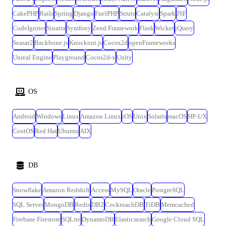
CakePHP
Rails
Spring
Django
FuelPHP
Struts
Catalyst
Spark
JSF
CodeIgniter
Sinatra
Symfony
Zend Framework
Flask
Wicket
jQuery
Seasar2
Backbone.js
Knockout.js
Cocos2d
openFrameworks
Unreal Engine
Playground
Cocos2d-x
Unity
OS
Android
Windows
Linux
Amazon Linux
iOS
Unix
Solaris
macOS
HP-UX
CentOS
Red Hat
Ubuntu
AIX
DB
Snowflake
Amazon Redshift
Access
MySQL
Oracle
PostgreSQL
SQL Server
MongoDB
Redis
DB2
CockroachDB
TiDB
Memcached
Firebase Firestore
SQLite
DynamoDB
Elasticsearch
Google Cloud SQL