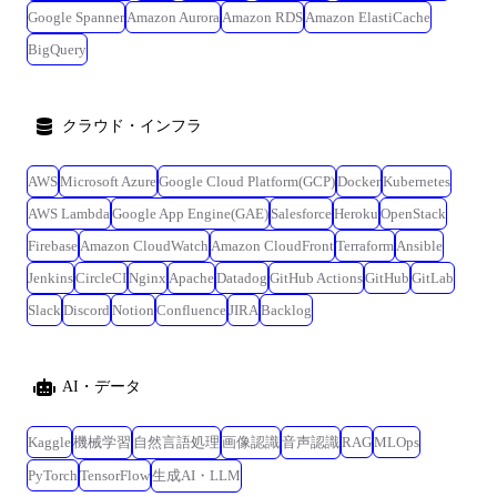
Google Spanner
Amazon Aurora
Amazon RDS
Amazon ElastiCache
BigQuery
クラウド・インフラ
AWS
Microsoft Azure
Google Cloud Platform(GCP)
Docker
Kubernetes
AWS Lambda
Google App Engine(GAE)
Salesforce
Heroku
OpenStack
Firebase
Amazon CloudWatch
Amazon CloudFront
Terraform
Ansible
Jenkins
CircleCI
Nginx
Apache
Datadog
GitHub Actions
GitHub
GitLab
Slack
Discord
Notion
Confluence
JIRA
Backlog
AI・データ
Kaggle
機械学習
自然言語処理
画像認識
音声認識
RAG
MLOps
PyTorch
TensorFlow
生成AI・LLM