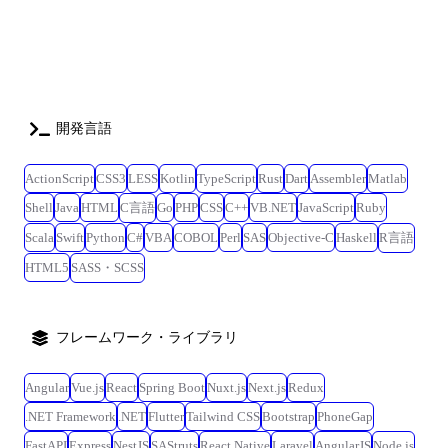
開発言語
ActionScript
CSS3
LESS
Kotlin
TypeScript
Rust
Dart
Assembler
Matlab
Shell
Java
HTML
C言語
Go
PHP
CSS
C++
VB.NET
JavaScript
Ruby
Scala
Swift
Python
C#
VBA
COBOL
Perl
SAS
Objective-C
Haskell
R言語
HTML5
SASS・SCSS
フレームワーク・ライブラリ
Angular
Vue.js
React
Spring Boot
Nuxt.js
Next.js
Redux
.NET Framework
.NET
Flutter
Tailwind CSS
Bootstrap
PhoneGap
FastAPI
Express
NestJS
SAStruts
React Native
Laravel
AngularJS
Node.js