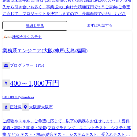
創業以来黒字経営!盤石な経営基盤のもと従業員数は約2000人を超え取引
先から引き合いも多く、事業拡大に向けた積極採用です!! ご志向/ご希望
に応じて、プロジェクトを決定しますので、是非面接でお話しください!
●取引業界 ・製造メーカー、通信キャリア、金融、流通、官公庁 等 ●
まずは相談する
詳細を見る
開発環境 ・使用OS: Windows、Linux、Unix 等 ・使用言語: C++、
C#、 Java、 .NET、 SQL 等 ・使用DB: Oracle、MySQL、PosgreSQL、
株式会社システナ
SQLite、MS SQL Server、MS Access 等 ●プロジェクト例 ・システム要
件定義・設計(上流)SE ・システム実装・テスト(下流)PG ※ご志向・ご希
業務系エンジニア(大阪/神戸/広島/福岡)
望に応じて、プロジェクトを決定します ※地元密着主義のため、地元の
大手企業でのプロジェクトを前提としています。
プログラマー（PG）
400～1,000万円
C#
COBOL
Python
Java
正社員
大阪府大阪市
ご経験やスキル、ご希望に応じて、以下の業務をお任せします。 1.要件
定義・設計 2.開発・実装(プログラミング、ユニットテスト、システム連
携 など) 3.テスト・検証(結合テスト、システムテスト、受入れテスト な