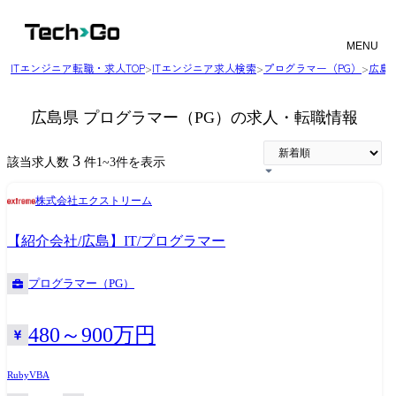
MENU
ITエンジニア転職・求人TOP
>
ITエンジニア求人検索
>
プログラマー（PG）
>
広島
広島県 プログラマー（PG）の求人・転職情報
3
該当求人数
件
1
~
3
件を表示
株式会社エクストリーム
【紹介会社/広島】IT/プログラマー
プログラマー（PG）
480～900万円
Ruby
VBA