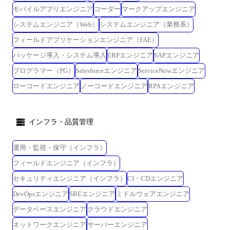
モバイルアプリエンジニア
コーダー
マークアップエンジニア
システムエンジニア（Web）
システムエンジニア（業務系）
フィールドアプリケーションエンジニア（FAE）
パッケージ導入・システム導入
ERPエンジニア
SAPエンジニア
プログラマー（PG）
Salesforceエンジニア
ServiceNowエンジニア
ローコードエンジニア
ノーコードエンジニア
RPAエンジニア
インフラ・品質管理
運用・監視・保守（インフラ）
フィールドエンジニア（インフラ）
セキュリティエンジニア（インフラ）
CI・CDエンジニア
DevOpsエンジニア
SREエンジニア
ミドルウェアエンジニア
データベースエンジニア
クラウドエンジニア
ネットワークエンジニア
サーバーエンジニア