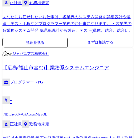
正社員
勤務地未定
あなたにお任せしたいお仕事は、各業界のシステム開発を詳細設計や製
造、テスト工程などプログラマー業務のお仕事になります。 ・各業界の
各業務システム開発 ※詳細設計から製造、テスト(単体、結合、総合)ま
で想定 ・パッケージ開発 ・運用保守業務 IT系だとCTCやSCSK、Skyや
まずは相談する
詳細を見る
帝人など、WEB系だとアクセンチュアやシャノンなど業界を牽引するト
ップ企業含め様々な企業と安定的な取引を行っております。 当社社員
ジャパニアス株式会社
は、プロダクションカンパニーの一員として各社クライアントのプロジ
ェクトに参画し、1つの会社に長年いては実現できない多彩なスキルやノ
【広島(福山市含む)】業務系システムエンジニア
ウハウを身に付けることができます!
プログラマー（PG）
-
.NET
Java
C++
C#
Access
MySQL
正社員
勤務地未定