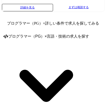
ど) 4.運用・保守(バグ修正、機能追加、パフォーマンス改善 など) <お勧
まずは相談する
詳細を見る
めポイント> ◆メーカー様とのお取引も多いため、お客様への直接提案
なども含め個人のスキルやキャリアに合わせた裁量をもって働くことが
可能です。 ◆要件定義・基本設計などの上流工程から実装・試験の下流
プログラマー（PG）
×詳しい条件で求人を探してみる
工程までこなせるSEクラスやメンバークラスも多く在籍しております。
◆リーダーの育成も積極的に行っており、小規模の案件から経験してい
ただくことが出来ます。 ◆チームで開発を実施しているためフォロー体
プログラマー（PG）
×
言語・技術
の求人を探す
制も整っております。 !ご本人の経験・スキル、要望などに合わせて
PL/CL/PM業務に従事していただく予定です! CLは担当顧客を持ち、PLは
持ち帰り案件を担当するイメージです。 案件紹介 ・大手繊維メーカー
縫製品進捗管理システムの保守業務 ・大手ガスメーカー 原料購買システ
ム再構築 ・大手電機メーカー 人事情報管理システム保守案件 ・住宅系
システム アプリ開発 ・生産物流システム開発向けSE業務 ・アパレル業
者向けWebシステム開発 ※その他にも様々なPJがございますのでぜひ面
接の中でお話させてください。 就業環境 ●プロジェクトの7 ~8割がエン
ドユーザーからの直請け案件(プライム)で、5 ~20名程度のチームで動き
ます。 ●勤務場所は自社社内とお客様先が6:4です。 ●通信キャリアやメ
ーカーとの付き合いも20年以上に渡る為、非常にリレーションが良く、
裁量を持った仕事に携われます。