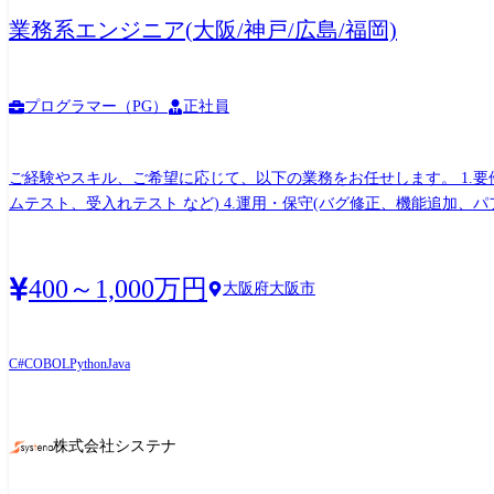
業務系エンジニア(大阪/神戸/広島/福岡)
プログラマー（PG）
正社員
ご経験やスキル、ご希望に応じて、以下の業務をお任せします。 1.要件定義・設計 2.開発・実装(プログラミング、ユニットテスト、システム連携 など) 3.テスト・検証(結合テスト、システ
ムテスト、受入れテスト など) 4.運用・保守(バグ修正、機能追加、パフォーマンス改善 など) <お勧めポイント> ◆メーカー様とのお取
スキルやキャリアに合わせた裁量をもって働くことが可能です。 ◆
ります。 ◆リーダーの育成も積極的に行っており、小規模の案件から経験
験・スキル、要望などに合わせてPL/CL/PM業務に従事していただく予定です! CLは担
400～1,000万円
大阪府大阪市
管理システムの保守業務 ・大手ガスメーカー 原料購買システム再構築
務 ・アパレル業者向けWebシステム開発 ※その他にも様々なPJがございますのでぜひ面接の中でお話させてください。 就業環境 ●プロジェクトの7 ~8割がエンドユーザーからの直請け案件
(プライム)で、5 ~20名程度のチームで動きます。 ●勤務場所は自
C#
COBOL
Python
Java
量を持った仕事に携われます。
株式会社システナ