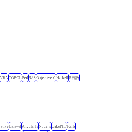
VBA
COBOL
Perl
SAS
Objective-C
Haskell
R言語
ative
Laravel
AngularJS
Node.js
CakePHP
Rails