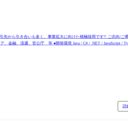
業拡大に向けた積極採用です!! ご志向/ご希望に応じて、プロジェクトを決定しますの
ムの保守運用 大規模レガシーシステムのマイグレーション DX推進とITインフラのモダナイズ ※地
詳