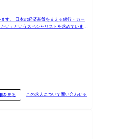
います。 日本の経済基盤を支える銀行・カー
したい」というスペシャリストを求めていま
しています。 ●案件事例 【公共・官公庁関
系】金融機関向け 次世代基盤への刷新支援
この求人について問い合わせる
細を見る