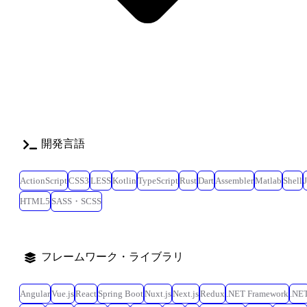
開発言語
ActionScript
CSS3
LESS
Kotlin
TypeScript
Rust
Dart
Assembler
Matlab
Shell
HTML5
SASS・SCSS
フレームワーク・ライブラリ
Angular
Vue.js
React
Spring Boot
Nuxt.js
Next.js
Redux
.NET Framework
.NE