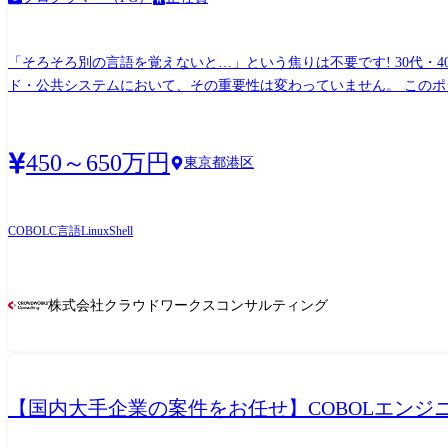
「そろそろ別の言語を覚えないと…」という焦りは不要です! 30代
ド・公共システムにおいて、その重要性は変わっていません。 このポ
す。 新しい言語に振り回されるのではなく、培ってきた業務知識と確
連】公的制度システムの品質管理・テスト支援プロジェクト 【金融・
450～650万円
東京都港区
COBOL
C言語
Linux
Shell
株式会社クラウドワークスコンサルティング
【国内大手企業の案件をお任せ】COBOLエンジニア 