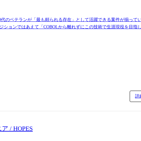
・40代のベテランが「最も頼られる存在」として活躍できる案件が揃って
ジションではあえて「COBOLから離れずにこの技術で生涯現役を目指
実なコードで、社会のインフラを守る。 そんな誇りを持てる環境を用意
決済インフラ】大手カード決済基幹システムの保守・開発 【銀行・勘定
詳
/ HOPES