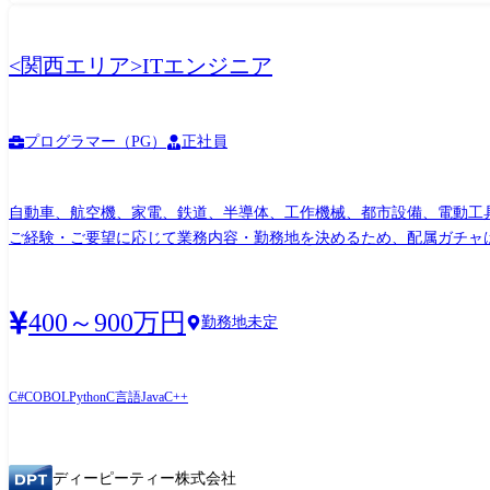
<関西エリア>ITエンジニア
プログラマー（PG）
正社員
自動車、航空機、家電、鉄道、半導体、工作機械、都市設備、電動工
ご経験・ご要望に応じて業務内容・勤務地を決めるため、配属ガチャはありません。 事例 ・PCR検査装置のソフトウェア開発 ・自動運転関連のシステム開
ングゲーム開発 ・窓の開閉、エンジン、ブレーキなどの車載ECU開発 ・
のシステム開発 ・エレベーターの誤作動時追跡システムの開発 ・電動
AED組み込みシステム ・鉄道運転シミュレーター開発 ・etc…
400～900万円
勤務地未定
C#
COBOL
Python
C言語
Java
C++
ディーピーティー株式会社