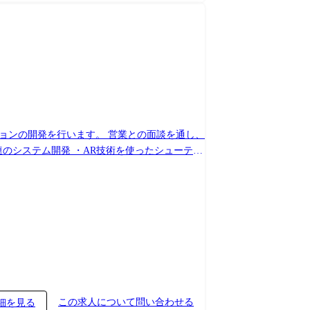
ョンの開発を行います。 営業との面談を通し、
Auto」関連の開発 ・FA（工場の自動化）関連
)の役モノの制御や演出(サウンド)の制御 ・
この求人について問い合わせる
細を見る