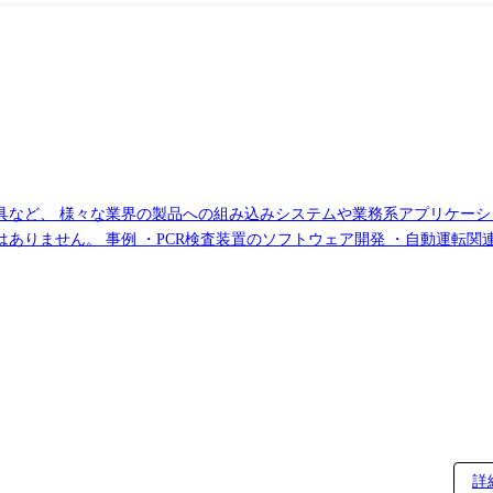
具など、 様々な業界の製品への組み込みシステムや業務系アプリケーシ
発 ・AR技術を使ったシューティ
自動二輪（バイク）のエンジンECU開発 ・カーナビアプリ「Android 
工具のモーター充電、バッテリー制御ソフトの設計 ・遊戯機器(パチンコ
詳