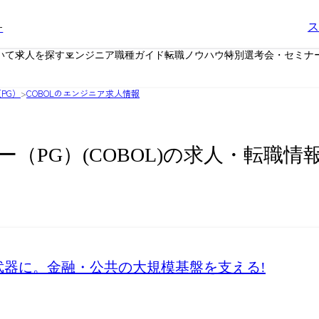
ー
ス
いて
求人を探す
エンジニア職種ガイド
転職ノウハウ
特別選考会・セミナ
PG）
>
COBOLのエンジニア求人情報
（PG）(COBOL)の求人・転職情
武器に。金融・公共の大規模基盤を支える!