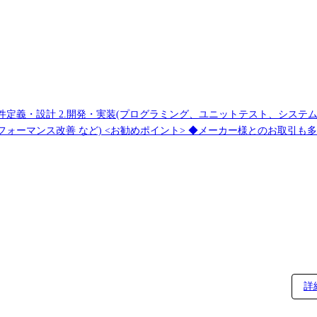
引も多いため、お客様への直接提案なども含め個人の
要件定義・基本設計などの上流工程から実装・試験の下流工程までこなせ
していただくことが出来ます。 ◆チームで開発を実施しているためフォロー
当顧客を持ち、PLは持ち帰り案件を担当するイメージです。 案件紹介 ・大手繊維メーカー 縫
 ・大手電機メーカー 人事情報管理システム保守案件 ・住宅系システム
社社内とお客様先が6:4です。 ●通信キャリアやメーカーとの付き合いも2
詳