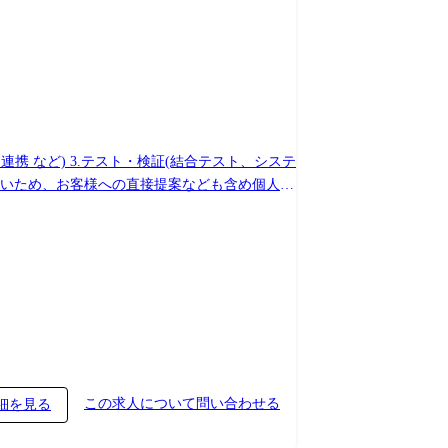
るSEクラスやメンバークラスも多く在籍してお
体制も整っております。 !ご本人の経
製品進捗
 アプリ開発 ・生産物流システム開発向けSE業
0年以上に渡る為、非常にリレーションが良く、裁
この求人について問い合わせる
細を見る