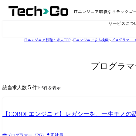
ITエンジニア転職ならテックゴ
サービスにつ
ITエンジニア転職・求人TOP
>
ITエンジニア求人検索
>
プログラマー（
プログラマー
5
該当求人数
件
1
~
5
件を表示
【COBOLエンジニア】レガシーを、一生モノの
プログラマー（PG）
正社員