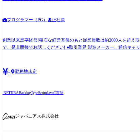
プログラマー（PG）
正社員
創業以来黒字経営!盤石な経営基盤のもと従業員数は約2000人を超え取引先から引き合いも多く、事
で、是非面接でお話しください! ●取引業界 製造メーカー、通信キャリア、金融、流通、官公庁 等 ●開発環境 Java / C# / .NET / JavaScript / TypeScript / COBOL / Oracle Database / SQL Server
/ PostgreSQ / Jira / Backlog / Redmine ●プロジェクト例 ・システム要件定義・設計(上流)SE ・システム実装・テスト(下流)PG ※ご志向・ご希望に応じて、プロジェクトを決定します 生産管
理システム(ERP/MES)の設計・開発 制度改正に伴う「大規模ロジック」の改修・テスト 2,000万人規模の「大量データ処理(バッチ処理)」の最適化 地場金融機関(銀行・信金)向け共同システ
-
勤務地未定
.NET
JIRA
Backlog
TypeScript
Java
C言語
ジャパニアス株式会社