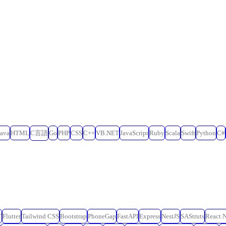
Java
HTML
C言語
Go
PHP
CSS
C++
VB.NET
JavaScript
Ruby
Scala
Swift
Python
C#
T
Flutter
Tailwind CSS
Bootstrap
PhoneGap
FastAPI
Express
NestJS
SAStruts
React N