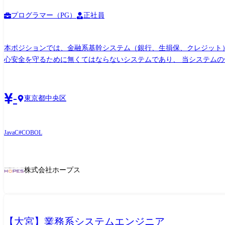
プログラマー（PG）
正社員
本ポジションでは、金融系基幹システム（銀行、生損保、クレジット
心安全を守るために無くてはならないシステムであり、 当システムの
発揮頂けるお仕事です。 <募集背景> 売上過去最高記録を更新している当社では、今まさに第二次創業期として 準大手から中堅規模の企業に特化して、プライム案件、ERP導入案件、DX推
進案件の拡大に注力しております。 2025年に売上高100億円を達
-
東京都中央区
Java
C#
COBOL
株式会社ホープス
【大宮】業務系システムエンジニア