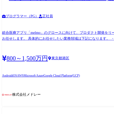
プログラマー（PG）
正社員
総合医療アプリ「melmo」のグロースに向けて、プロダクト開発を
お任せします。 具体的にお任せしたい業務領域は下記になります。 ・KPI達成に向けたプロジェクトマネジメント ・開発プロセスに関する課題の発見と解決 ・エンジニアの目標設定と評
価、育成 ・エンジニアの採用に関する貢献 など
800～1,500万円
東京都港区
Android
iOS
AWS
Microsoft Azure
Google Cloud Platform(GCP)
株式会社メドレー