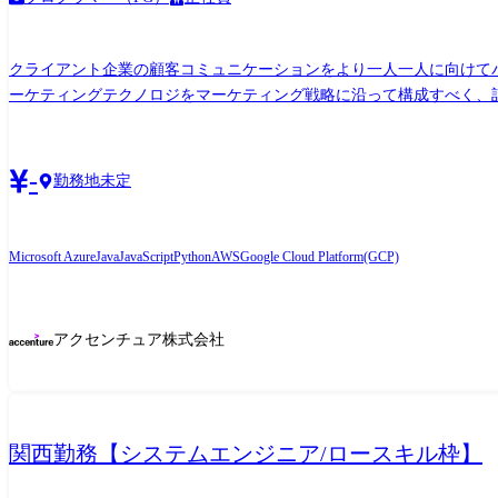
クライアント企業の顧客コミュニケーションをより一人一人に向けて
ーケティングテクノロジをマーケティング戦略に沿って構成すべく、計
的な業務> ・マーケティングシステム導入計画立案、構築(Salesforce Market
な業務領域としています。
-
勤務地未定
Microsoft Azure
Java
JavaScript
Python
AWS
Google Cloud Platform(GCP)
アクセンチュア株式会社
関西勤務【システムエンジニア/ロースキル枠】