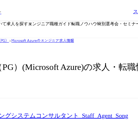
ー
ス
いて
求人を探す
エンジニア職種ガイド
転職ノウハウ
特別選考会・セミナ
PG）
>
Microsoft Azureのエンジニア求人情報
）(Microsoft Azure)の求人・転
ステムコンサルタント_Staff_Agent_Song