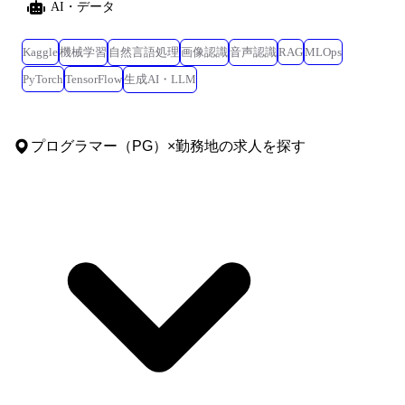
AI・データ
Kaggle
機械学習
自然言語処理
画像認識
音声認識
RAG
MLOps
PyTorch
TensorFlow
生成AI・LLM
プログラマー（PG）
×
勤務地
の求人を探す