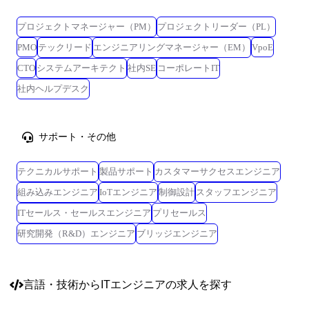
プロジェクトマネージャー（PM）
プロジェクトリーダー（PL）
PMO
テックリード
エンジニアリングマネージャー（EM）
VpoE
CTO
システムアーキテクト
社内SE
コーポレートIT
社内ヘルプデスク
サポート・その他
テクニカルサポート
製品サポート
カスタマーサクセスエンジニア
組み込みエンジニア
IoTエンジニア
制御設計
スタッフエンジニア
ITセールス・セールスエンジニア
プリセールス
研究開発（R&D）エンジニア
ブリッジエンジニア
言語・技術
からITエンジニアの求人を探す