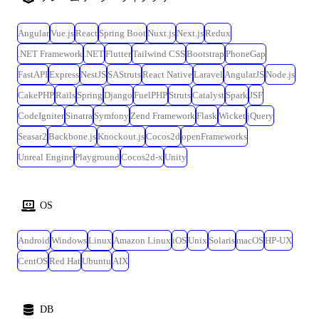
Angular
Vue.js
React
Spring Boot
Nuxt.js
Next.js
Redux
.NET Framework
.NET
Flutter
Tailwind CSS
Bootstrap
PhoneGap
FastAPI
Express
NestJS
SAStruts
React Native
Laravel
AngularJS
Node.js
CakePHP
Rails
Spring
Django
FuelPHP
Struts
Catalyst
Spark
JSF
CodeIgniter
Sinatra
Symfony
Zend Framework
Flask
Wicket
jQuery
Seasar2
Backbone.js
Knockout.js
Cocos2d
openFrameworks
Unreal Engine
Playground
Cocos2d-x
Unity
OS
Android
Windows
Linux
Amazon Linux
iOS
Unix
Solaris
macOS
HP-UX
CentOS
Red Hat
Ubuntu
AIX
DB