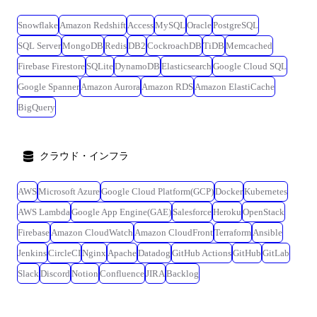
Snowflake
Amazon Redshift
Access
MySQL
Oracle
PostgreSQL
SQL Server
MongoDB
Redis
DB2
CockroachDB
TiDB
Memcached
Firebase Firestore
SQLite
DynamoDB
Elasticsearch
Google Cloud SQL
Google Spanner
Amazon Aurora
Amazon RDS
Amazon ElastiCache
BigQuery
クラウド・インフラ
AWS
Microsoft Azure
Google Cloud Platform(GCP)
Docker
Kubernetes
AWS Lambda
Google App Engine(GAE)
Salesforce
Heroku
OpenStack
Firebase
Amazon CloudWatch
Amazon CloudFront
Terraform
Ansible
Jenkins
CircleCI
Nginx
Apache
Datadog
GitHub Actions
GitHub
GitLab
Slack
Discord
Notion
Confluence
JIRA
Backlog