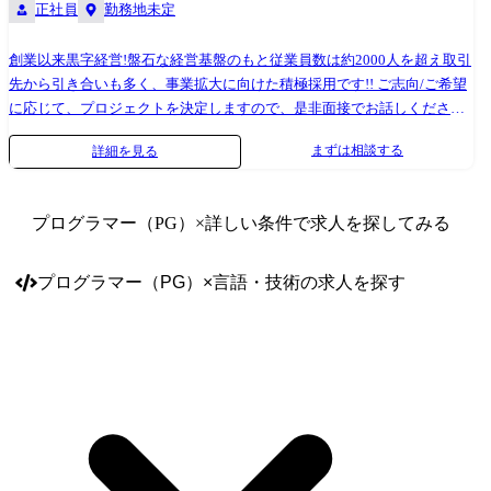
正社員
勤務地未定
創業以来黒字経営!盤石な経営基盤のもと従業員数は約2000人を超え取引
先から引き合いも多く、事業拡大に向けた積極採用です!! ご志向/ご希望
に応じて、プロジェクトを決定しますので、是非面接でお話しください!
●取引業界 ・製造メーカー、通信キャリア、金融、流通、官公庁 等 ●
まずは相談する
詳細を見る
開発環境 ・使用OS: Windows、Linux、Unix 等 ・使用言語: VB、
VC++、 C#、 Java、 .NET、 SQL 等 ・使用DB: Oracle、MySQL、
PosgreSQL、SQLite、MS SQL Server、MS Access 等 ●プロジェクト例 ・
プログラマー（PG）
×詳しい条件で求人を探してみる
システム要件定義・設計(上流)SE ・システム実装・テスト(下流)PG ※ご
志向・ご希望に応じて、プロジェクトを決定します ※地元密着主義のた
め、地元の大手企業でのプロジェクトを前提としています。
プログラマー（PG）
×
言語・技術
の求人を探す