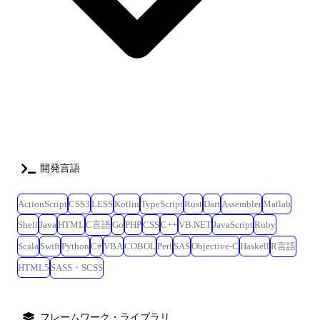
開発言語
ActionScript
CSS3
LESS
Kotlin
TypeScript
Rust
Dart
Assembler
Matlab
Shell
Java
HTML
C言語
Go
PHP
CSS
C++
VB.NET
JavaScript
Ruby
Scala
Swift
Python
C#
VBA
COBOL
Perl
SAS
Objective-C
Haskell
R言語
HTML5
SASS・SCSS
フレームワーク・ライブラリ