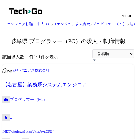
MENU
ITエンジニア転職・求人TOP
>
ITエンジニア求人検索
>
プログラマー（PG）
>
岐阜
岐阜県 プログラマー（PG）の求人・転職情報
1
該当求人数
件
1
~
1
件を表示
ジャパニアス株式会社
【名古屋】業務系システムエンジニア
プログラマー（PG）
-
.NET
Windows
Linux
Unix
Java
C言語