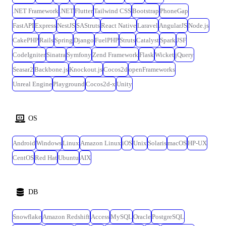
.NET Framework
.NET
Flutter
Tailwind CSS
Bootstrap
PhoneGap
FastAPI
Express
NestJS
SAStruts
React Native
Laravel
AngularJS
Node.js
CakePHP
Rails
Spring
Django
FuelPHP
Struts
Catalyst
Spark
JSF
CodeIgniter
Sinatra
Symfony
Zend Framework
Flask
Wicket
jQuery
Seasar2
Backbone.js
Knockout.js
Cocos2d
openFrameworks
Unreal Engine
Playground
Cocos2d-x
Unity
OS
Android
Windows
Linux
Amazon Linux
iOS
Unix
Solaris
macOS
HP-UX
CentOS
Red Hat
Ubuntu
AIX
DB
Snowflake
Amazon Redshift
Access
MySQL
Oracle
PostgreSQL