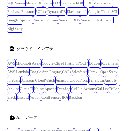
SQL Server
MongoDB
Redis
DB2
CockroachDB
TiDB
Memcached
Firebase Firestore
SQLite
DynamoDB
Elasticsearch
Google Cloud SQL
Google Spanner
Amazon Aurora
Amazon RDS
Amazon ElastiCache
BigQuery
クラウド・インフラ
AWS
Microsoft Azure
Google Cloud Platform(GCP)
Docker
Kubernetes
AWS Lambda
Google App Engine(GAE)
Salesforce
Heroku
OpenStack
Firebase
Amazon CloudWatch
Amazon CloudFront
Terraform
Ansible
Jenkins
CircleCI
Nginx
Apache
Datadog
GitHub Actions
GitHub
GitLab
Slack
Discord
Notion
Confluence
JIRA
Backlog
AI・データ