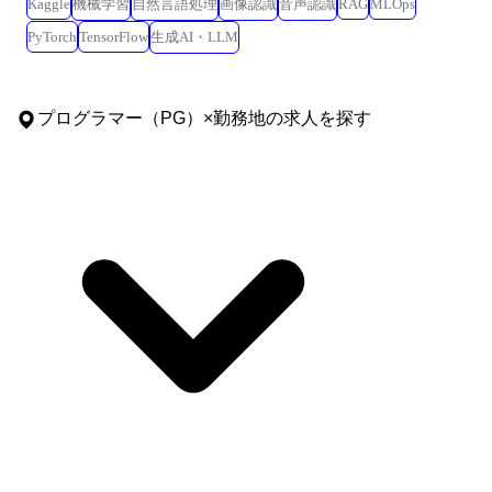
Kaggle
機械学習
自然言語処理
画像認識
音声認識
RAG
MLOps
PyTorch
TensorFlow
生成AI・LLM
プログラマー（PG）
×
勤務地
の求人を探す