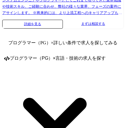
システムエンジニアやプログラマーとしてこれまで培ってきた業界知識
や技術スキル、ご経験に合わせ、弊社の様々な業界、フェーズの案件に
アサインします。 ※将来的には、より上流工程へのキャリアアップも見
据えて成長して頂きます。 プロジェクト例 ●不動産会社向け基幹システ
まずは相談する
詳細を見る
ム開発(Java/Spring/React/PostgreSQL/AWS) ●保険会社向け営業管理シス
テム開発(Python/Django/JavaScript/MySQL) ●損保業界のECサイト企画開
発(PHP/Laravel/MySQL) ●IoTプラットフォーム開発・実証実験
プログラマー（PG）
×詳しい条件で求人を探してみる
(Java/Spring/Vue.JS/PostgreSQL/Azure) ●AIを活用したデータ分析(Python)
プロジェクト参画までの流れ ①各営業が参画するプロジェクト候補を獲
得 ②営業マネージャー指揮のもと、案件選抜会議を実施 ※案件を持ち寄
プログラマー（PG）
×
言語・技術
の求人を探す
り、エンジニアが一番自分のキャリアに近づけて、会社が定める条件に
近いプロジェクトはどれかを選抜する ③エンジニアと営業が面談 ※今ま
での経歴や今後の方向性を確認する ④お客様やプロジェクトメンバーと
顔合わせを実施し、参画するプロジェクトが決定