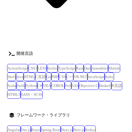
開発言語
ActionScript
CSS3
LESS
Kotlin
TypeScript
Rust
Dart
Assembler
Matlab
Shell
Java
HTML
C言語
Go
PHP
CSS
C++
VB.NET
JavaScript
Ruby
Scala
Swift
Python
C#
VBA
COBOL
Perl
SAS
Objective-C
Haskell
R言語
HTML5
SASS・SCSS
フレームワーク・ライブラリ
Angular
Vue.js
React
Spring Boot
Nuxt.js
Next.js
Redux