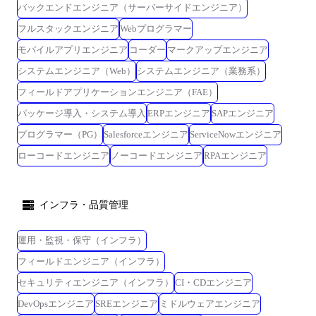
バックエンドエンジニア（サーバーサイドエンジニア）
フルスタックエンジニア
Webプログラマー
モバイルアプリエンジニア
コーダー
マークアップエンジニア
システムエンジニア（Web）
システムエンジニア（業務系）
フィールドアプリケーションエンジニア（FAE）
パッケージ導入・システム導入
ERPエンジニア
SAPエンジニア
プログラマー（PG）
Salesforceエンジニア
ServiceNowエンジニア
ローコードエンジニア
ノーコードエンジニア
RPAエンジニア
インフラ・品質管理
運用・監視・保守（インフラ）
フィールドエンジニア（インフラ）
セキュリティエンジニア（インフラ）
CI・CDエンジニア
DevOpsエンジニア
SREエンジニア
ミドルウェアエンジニア