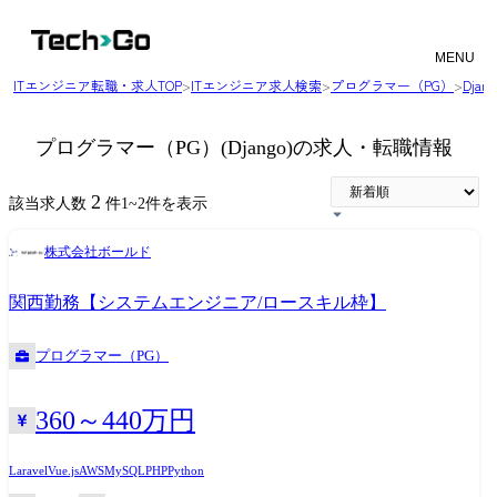
MENU
ITエンジニア転職・求人TOP
>
ITエンジニア求人検索
>
プログラマー（PG）
>
Dja
プログラマー（PG）(Django)の求人・転職情報
2
該当求人数
件
1
~
2
件を表示
株式会社ボールド
関西勤務【システムエンジニア/ロースキル枠】
プログラマー（PG）
360～440万円
Laravel
Vue.js
AWS
MySQL
PHP
Python