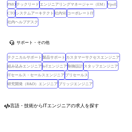
PMO
テックリード
エンジニアリングマネージャー（EM）
VpoE
CTO
システムアーキテクト
社内SE
コーポレートIT
社内ヘルプデスク
サポート・その他
テクニカルサポート
製品サポート
カスタマーサクセスエンジニア
組み込みエンジニア
IoTエンジニア
制御設計
スタッフエンジニア
ITセールス・セールスエンジニア
プリセールス
研究開発（R&D）エンジニア
ブリッジエンジニア
言語・技術
からITエンジニアの求人を探す