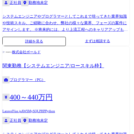
正社員
勤務地未定
システムエンジニアやプログラマーとしてこれまで培ってきた業界知識
や技術スキル、ご経験に合わせ、弊社の様々な業界、フェーズの案件に
アサインします。 ※将来的には、より上流工程へのキャリアアップも見
据えて成長して頂きます。 ●不動産会社向け基幹システム開発
まずは相談する
詳細を見る
(Java/Spring/React/PostgreSQL/AWS) ●保険会社向け営業管理システム開
発(Python/Django/JavaScript/MySQL) ●損保業界のECサイト企画開発
株式会社ボールド
(PHP/Laravel/MySQL) ●IoTプラットフォーム開発・実証実験
(Java/Spring/Vue.JS/PostgreSQL/Azure) ●AIを活用したデータ分析(Python)
関東勤務【システムエンジニア/ロースキル枠】
①各営業が参画するプロジェクト候補を獲得 ②営業マネージャー指揮の
もと、案件選抜会議を実施 ※案件を持ち寄り、エンジニアが一番自分の
プログラマー（PG）
キャリアに近づけて、会社が定める条件に近いプロジェクトはどれかを
選抜する ③エンジニアと営業が面談 ※今までの経歴や今後の方向性を確
認する ④お客様やプロジェクトメンバーと顔合わせを実施し、参画する
400～440万円
プロジェクトが決定
Laravel
Vue.js
AWS
MySQL
PHP
Python
正社員
勤務地未定