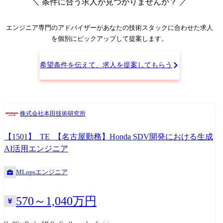
＼ 条件に合う求人が見つかりませんか？ ／
境の構築と運用 ※自動運転・運転支援の更なる革新のための各AI応用機
能の研究開発業務、および、大学や国内外企業との共同研究開発の推進
などをお任せ致します。 尚、他部門やベンダー等、様々な関係者とコミ
エンジニア専門のアドバイザー
があなたの技術スタックに合わせた求人
ュニケーションをとりながら業務を進めていきます。海外現地法人への
を個別にピックアップして提案します。
デモンストレーションや海外研究機関との共同研究等、海外とのやりと
りも発生する場合があります。 ※専門性や適性、会社ニーズなどを踏ま
希望条件を伝えて、求人を提案してもらう
え、会社が定める業務への配置転換を命じる場合があります。 【開発ツ
ール】 Python, C++, PyTorch, Weights & Biases, ROS2, AWS/GCP,
Git/GitHub Enterprise, CARLA, MATLAB 等
株式会社本田技術研究所
【1501】_TE_【名古屋勤務】Honda SDV開発における生成
AI活用エンジニア
MLopsエンジニア
570～1,040万円