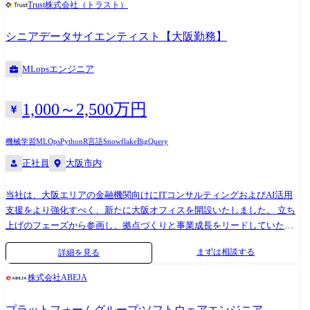
利用したソリューションの企画、実験計画、推進 ・共通モジュール、デ
Trust株式会社（トラスト）
ータパイプライン整備のための企画や設計、推進 ※業務内容変更範囲:会
社の定める業務
シニアデータサイエンティスト【大阪勤務】
MLopsエンジニア
1,000～2,500万円
機械学習
MLOps
Python
R言語
Snowflake
BigQuery
正社員
大阪市内
当社は、大阪エリアの金融機関向けにITコンサルティングおよびAI活用
支援をより強化すべく、新たに大阪オフィスを開設いたしました。 立ち
上げのフェーズから参画し、拠点づくりと事業成長をリードしていただ
ける方を募集しています。 職務概要 本ポジションでは、プロジェクトマ
まずは相談する
詳細を見る
ネージャーとしてデータ分析・AI活用案件をリードし、金融業界の多様
な顧客に対してデータサイエンスを起点とした価値提供を担っていただ
株式会社ABEJA
きます。 ジュニア〜ミドルクラスのデータサイエンティストとチームを
組みながら、分析戦略の設計・提案から、モデル構築、実装、運用設計
プラットフォームグループ:ソフトウェアエンジニア