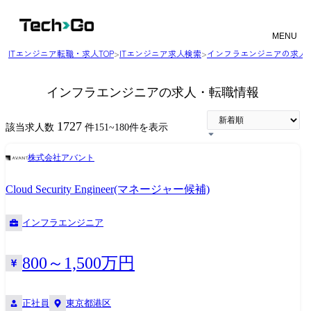
MENU
ITエンジニア転職・求人TOP
>
ITエンジニア求人検索
>
インフラエンジニアの求人
インフラエンジニアの求人・転職情報
1727
該当求人数
件
151
~
180
件を表示
株式会社アバント
Cloud Security Engineer(マネージャー候補)
インフラエンジニア
800～1,500万円
正社員
東京都港区