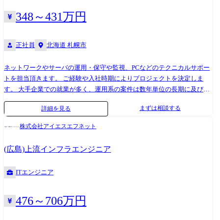
348～431万円
正社員
北海道 札幌市
ネットワークやサーバの運用・保守や監視、PCなどのテクニカルサポー
トを担当頂きます。 ご経験や入社時期によりプロジェクトを決定しま
す。 大手企業での就業が多く、運用系の案件は数年単位の長期に及びま
す。 データセンターの移転に関するプロジェクトや、ハード機器メーカ
まずは相談する
詳細を見る
ーからの依頼によるテクニカルサポートもあります。 また、ご経験に応
じ、将来はネットワークやサーバの構築や設計など、上流工程へチャレ
株式会社アイエスエフネット
ンジしていただくなどキャリアアップが可能な環境です。 ●金融機関向
けクラウドサービス設計構築運用業務 ●行政機関向けシステム導入提
(広島)上流インフラエンジニア
案・システム構築業務 ●行政機関向けネットワーク機器更改業務 ●教育
機関向けシステム構築運用業務
ITエンジニア
476～706万円