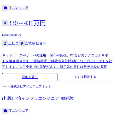
ITエンジニア
330～431万円
Linux
Windows
正社員
宮城県 仙台市
ネットワークやサーバの運用・保守や監視、PCなどのテクニカルサポー
トを担当頂きます。 職務概要 ご経験や入社時期によりプロジェクトを決
定します。大手企業での就業が多く、運用系の案件は数年単位の長期に
及びます。データセンターの移転に関するプロジェクトや、ハード機器
まずは相談する
詳細を見る
メーカーからの依頼によるテクニカルサポートもあります。また、ご経
験に応じ、将来はネットワークやサーバの構築や設計など、上流工程へ
株式会社アイエスエフネット
チャレンジしていただくなどキャリアアップが可能な環境です。 プロジ
ェクト例 ●サーバー(Linux/Windows)構築・運用 ●官公庁向けシステム運
(札幌)下流インフラエンジニア_微経験
用・ヘルプデスク ●NW機器の構築・運用(ファイアウォール機器、ルー
タ等)
ITエンジニア