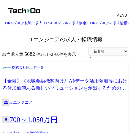
MENU
ITエンジニア転職・求人TOP
>
ITエンジニア求人検索
>
ITエンジニアの求人情報
>
（
ITエンジニアの求人・転職情報
5682
該当求人数
件
2731
~
2760
件を表示
株式会社NTTデータ
【金融】《地域金融機関向け》AI/データ活用領域等におけ
る付加価値ある新しいソリューションを創出するためのAI
エンジニア<1416>
ITエンジニア
700～1,050万円