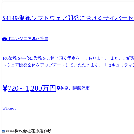
S4149/制御ソフトウェア開発におけるサイバー
ITエンジニア
正社員
1の業務を中心に業務をご担当頂く予定をしております。 また、ご経験/状況に応じて2や3の業務
トウェア開発全体をアップデートしていただきます。 1.セキュリティアドバイザー 製品が扱うデータや動作要件を踏まえ、潜在するリスクの整理と対策案の検討を行います。(実際のコー
ディングは開発部門が担います) ・ソフトウェア構造や機能の分析 ・仕様策定?運
ルールを刷新し、セキュア・バイ・デザインを自然に実践できる仕組みづくりを行います。会社
性・攻撃手法など最新技術を調査し、製品開発に反映します。自身の学びをそのまま組織の進化につなげる
720～1,200万円
神奈川県藤沢市
ど製品開発の基盤となる上流レイヤーに関われる ・自身の専門性(ソフ
キルを引き上げられる ※変更の範囲:会社の定める業務
Windows
株式会社荏原製作所