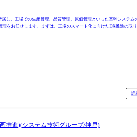
に所属し、工場での生産管理、品質管理、原価管理といった基幹システム
管理をお任せします。まずは、工場のスマート化に向けたDX推進の取
、本社IT部門でのDX推進企画、ITアーキテクチャの構想に関わるこ
待しています。
詳
画推進)(システム技術グループ/神戸)