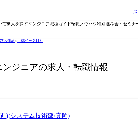
ー
ス
いて
求人を探す
エンジニア職種ガイド
転職ノウハウ
特別選考会・セミナ
の求人情報
>
（66ページ目）
Tエンジニアの求人・転職情報
進)(システム技術部/真岡)