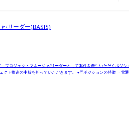
/リーダー(BASIS)
域において、プロジェクトマネージャ/リーダーとして案件を牽引いただくポジ
ポジションの特徴 ・電通総研グループ案件を中心とした安定したプライ
件に応じたシス
テムの運用・保守 ・SAP BASIS領域の運用・保守(障害調査、設定変
n Management Outsourcing)サービスの提案支援 ・サービスマ