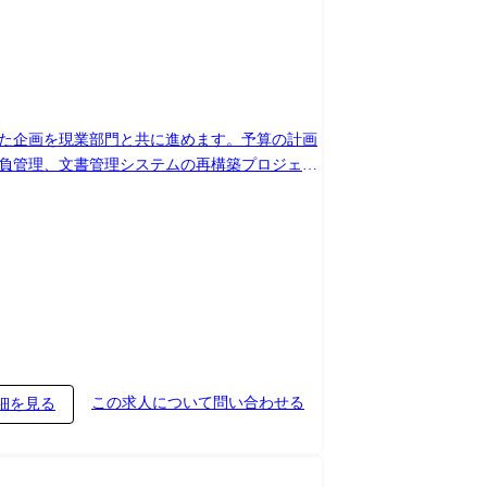
けた企画を現業部門と共に進めます。予算の計画
請負管理、文書管理システムの再構築プロジェク
ITインフラやネットワークの更新、5G通信の
も幅広く活躍していただくことを期待していま
います。私たちは、業務の構想からシステムの
果たします。このシステムの品質が業務の生産
る柔軟なシステムを導入することです。上流工程
古川では、5G通信を活用してクレーンや搬送設
この求人について問い合わせる
細を見る
オープン系システムの移行にも力を入れ、システ
して企画や構想を立て、システム導入を進めるこ