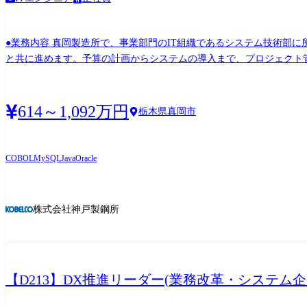
●業務内容 真岡製造所で、事業部門のIT組織であるシステム技術部
と共に進めます。予算の計画からシステムの導入まで、プロジェクト
ステム導入、運用まで一貫して携わっていただきます。 業務の都合等により、会社の指示する業務への異動を命じることがあります。 <キャリアパス> 事業所や工場での基幹システムの開
発やDX推進の経験を活かし、当社の各事業所での基幹システム刷新や
のIT部門の責任者や専門職としても幅広く活躍していただくことを期
614～1,092万円
栃木県真岡市
COBOL
MySQL
Java
Oracle
株式会社神戸製鋼所
【D213】DX推進リーダー(業務改革・システム企