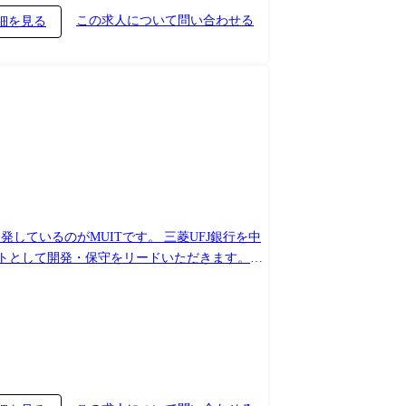
この求人について問い合わせる
細を見る
しているのがMUITです。 三菱UFJ銀行を中
ストとして開発・保守をリードいただきます。
金融業界最高峰のセキュリティ対策をシステム開
あなたの夢と希望を
的には以下のような業務を想定しています。 ・
ム開発におけるプロジェクトマネジメント業務