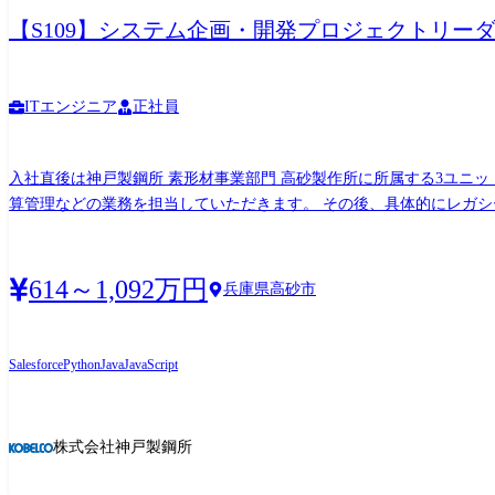
【S109】システム企画・開発プロジェクトリーダ
ITエンジニア
正社員
入社直後は神戸製鋼所 素形材事業部門 高砂製作所に所属する3ユニ
算管理などの業務を担当していただきます。 その後、具体的にレガシ
整理(As Is-To Be整理)やパッケージシステムのFit&Gap
ます。
614～1,092万円
兵庫県高砂市
Salesforce
Python
Java
JavaScript
株式会社神戸製鋼所