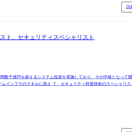
詳
スト、セキュリティスペシャリスト
、年間数千億円を超えるシステム投資を実施しており、その中核となって開発
テムインフラのスキルに加え て、セキュリティ対策技術のスペシャリ
妙化しており、サイバーセキュリティ対策強化を加速させています。 
分のアイデアを形にして社会やお客様に貢献したい方を求めています。 MUFGで、
ム開発の上流工程から下流工
開発実務及び・プロジェクトマネジメント業務をご担当頂きます。具体
・システム開発の上流工程から下流工程まで一気通貫での開発 ・システ