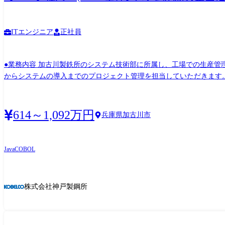
ITエンジニア
正社員
●業務内容 加古川製鉄所のシステム技術部に所属し、工場での生産管
からシステムの導入までのプロジェクト管理を担当していただきます
トに、メンバーまたはリーダーとして参加してもらいます。業務構想か
活用に関するプロジェクトも担当していただきます。 <キャリアパス> 事業所や工場での基幹システムの開発やDX推進の経験を活かし、当社の各事業所での基幹システム刷新や、本社IT部
門でのDX推進企画、ITアーキテクチャの構想に関わることを想定し
614～1,092万円
兵庫県加古川市
す。 業務の都合等により、会社の指示する業務への異動を命じることがあります。 ●配属先について <配属組織> 鉄鋼アルミ事業部門 システム技術部 加古川グループ <配属予定部署の
ミッション、目指す姿> 当部門では、主力製品である鉄鋼製品やア
導入、保守運用までを一貫して担当します。基幹システムは、受注、
Java
COBOL
性や業績に大きく影響します。 当部署のミッションは、利用部門(ユ
からの企画構想やアーキテクチャの検討を通じて、実現と運用を行います。 <配属予定グループのミッション、目指す姿> 加古川グループは、当社の主力製造拠点である
幹システムとITインフラの企画、立案、開発、運用管理を担当してい
株式会社神戸製鋼所
備の自動化を進め、IoT技術を用いたデジタルツインを目指したシ
ムの最新化と業務の変革を進めています。 これらの取り組みを着実
とがグループのミッションです。