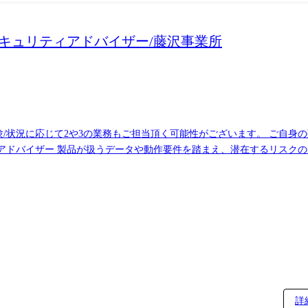
セキュリティアドバイザー/藤沢事業所
もご担当頂く可能性がございます。 ご自身の強みに合わせ、以下の業務でカンパニーのソフ
用までの各工程におけるリスク評価 ・現場エンジニアへの技術的アドバイス 2.次世代
全体の品質文化を形作る中心的な仕事です。 3.技術トレンドの事業適用 暗号・鍵管理・脆弱
ことができます。 ※このポジションで得られること ・設計方針や仕組みづくりな
ト開発 or セキュリティ管理)がそのまま組織改善に直結する ・カン
詳