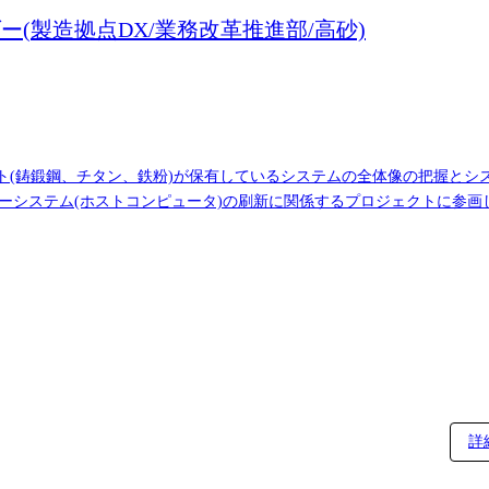
ー(製造拠点DX/業務改革推進部/高砂)
ット(鋳鍛鋼、チタン、鉄粉)が保有しているシステムの全体像の把握と
ーシステム(ホストコンピュータ)の刷新に関係するプロジェクトに参
などを主担当として実施していただくことを期待しています。 業務の都合等によ
詳