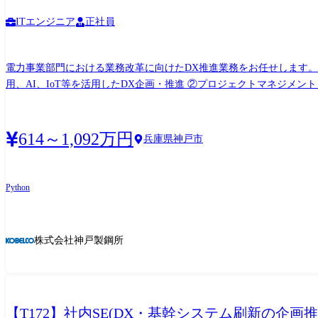
ITエンジニア
正社員
電力事業部門における業務改革に向けたDX推進業務をお任せします。
用、AI、IoT等を活用したDX企画・推進 ②プロジェクトマネジメン
連携し、企画から実行まで一貫して担当 業
614～1,092万円
兵庫県神戸市
Python
株式会社神戸製鋼所
【T172】社内SE(DX・基幹システム刷新の企画推