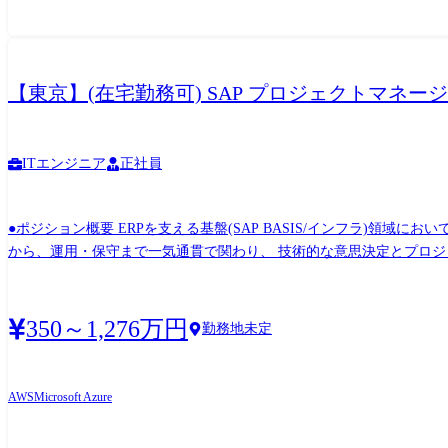
【東京】(在宅勤務可) SAP プロジェクトマネージャ
ITエンジニア
正社員
●ポジション概要 ERPを支える基盤(SAP BASIS/インフラ)領
から、運用・保守まで一気通貫で関わり、 技術的な意思決定とプロジェクト推進の中核を担っていただきます。 ●同
ム案件 ・SAP BASISを軸に、インフラ・クラウドまで含めた裁量ある役割 ●職務内容 (1)SAPシステムの導入・移行 ・SAP導入/移行プロジェクトにおける提案支援 ・顧客要
テム環境の設計・構築 ・SAP BASIS業務全般における技術リード ・オンプレミスからクラウドへの移行業務 (2)SAPシス
更、調整業務など) ・システム改修・品質改善対応 ・AMO(Applicatio
350～1,276万円
勤務地未定
術面での支援
AWS
Microsoft Azure