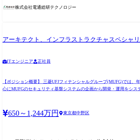
株式会社電通総研テクノロジー
アーキテクト、インフラストラクチャスペシャリ
ITエンジニア
正社員
【ポジション概要】 三菱UFJフィナンシャルグループ(MUFG)では
心にMUFGのセキュリティ基盤システムの企画から開発・運用をシス
MUFG全体を取り巻く脅威環境やサイバー攻撃手法は日々高度化、巧
発の側面からリードしていける方を求めています。 さらに、UdemyやGLOBISをはじめとする自律的な学習支援や、充実した研修制度を通じて、あなたの成長を全力でサポートします。私
たちは、自らの成長に意欲的な方、プロジェクトを自分の裁量でリードしたい方、自
650～1,244万円
東京都中野区
実現しましょう。私たちと一緒に、技術と創造力で未来を切り拓いてみませんか? 【業務内容】 (雇入れ直後) セキュリティ対策システムの企画・提案、システ
程(企画・要件定義から、設計、開発、テスト、保守)まで一気通貫で
セキュリティ関連技術の最新動向を押さえたとシステム企画・提案 
・システム維持保守 ・セキュリティインシデントへの備えと対策 (変更の範囲) 会社の定める業務 【役割・責任】 銀行サイバーセキュリティ対策部門やMUITサイバーセキュリティ企画部