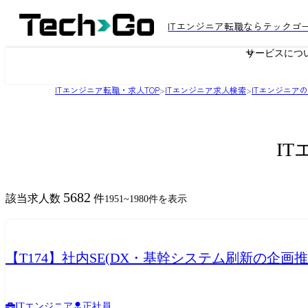
ITエンジニア転職ならテックゴ
サービスにつ
ITエンジニア転職・求人TOP
>
ITエンジニア求人検索
>
ITエンジニア
I
5682
該当求人数
件
1951
~
1980
件を表示
【T174】社内SE(DX・基幹システム刷新の企画推
ITエンジニア
正社員