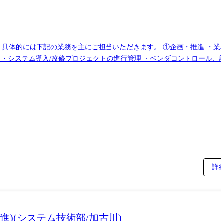
 具体的には下記の業務を主にご担当いただきます。 ①企画・推進 ・業
ト ・システム導入/改修プロジェクトの進行管理 ・ベンダコントロール
務の都合等により、会社の指示する業務への異動を命じることがあります。
詳
進)(システム技術部/加古川)