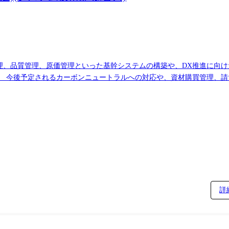
理、品質管理、原価管理といった基幹システムの構築や、DX推進に向
。 今後予定されるカーボンニュートラルへの対応や、資材購買管理、
らシステム導入、運用まで一貫して携わります。また、加古川製鉄所の
ています。適性に応じて、グループ内のIT部門の責任者や専門職として
ルミ板製品に関する基幹システムの企画、提案、開発管理、運用管理を行
販売、生産、品質管理、会計、購買など、製造業において重要な役割を
ーザー)と協力して理想的なビジネスの姿を考え提案し、それを実現す
加古川製鉄所の基
ます。主に製造系のシステム、特に生産管理に焦点を当てています。 加
詳
ステム基盤の構築に取り組んでいます。また、古くなった基幹システムや
に進めるため、マネジメントを行い、製造現場や利用部門と密接に連携