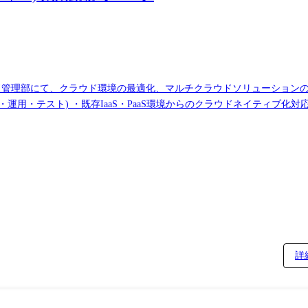
部にて、クラウド環境の最適化、マルチクラウドソリューションの企画・実行を
運用・テスト) ・既存IaaS・PaaS環境からのクラウドネイティブ化対
ションの企画・推進 ・AWS/Azure等の強みを活かしたプラットフォ
成AI環境構築 ・企業プラットフォームからMCP等を活用したLLM連
ェクトのPM/PL/PMO等の各役割に応じたリード ・プロジェクト進
築 ・クラウド基盤エンタープ
ド基盤が多くを占めており、こちらの基盤構築・管理がメインとなります
務を進めていくため、大規模なプロジェクトの推進経験をすることがで
詳