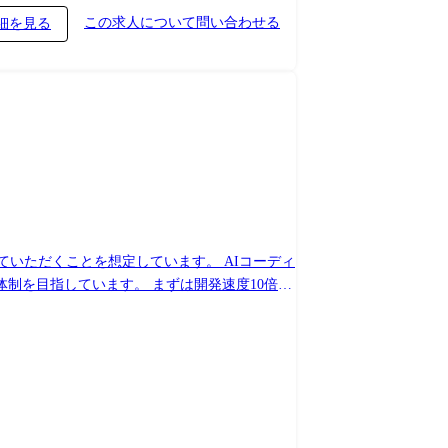
を活用したプロジェクトに参画頂く予定です。 さらに、
この求人について問い合わせる
細を見る
た開発プロジェクト ・社内外向けのPoC(技術
と適性に応じて以下のようなキャリアにも進むこ
るマネジメント ▼求める役割 ・
ッジ共有の推進
ことを想定しています。 AIコーディ
。 まずは開発速度10倍を
。数万行規模のコードベースでのデグレ防止や