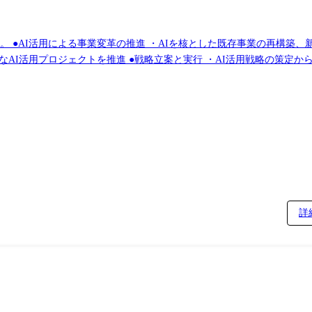
。 ●AI活用による事業変革の推進 ・AIを核とした既存事業の再構築、
AI活用プロジェクトを推進 ●戦略立案と実行 ・AI活用戦略の策定か
生産性・実績UPを実現 業務内容 このポジションでは、以下の業務に取り組んでいた
よる事業変革戦略を策定 ・既存事業の課題分析とAI活用による解決策の
ス全体を俯瞰し、AI活用による自律化領域を特定 ・AIエージェントの
ル設計とアーキテクチャ最適化 ・AIを最大に活かしたデータ連携基盤の
ィポリシーの策定 ・アクセス制御、監査ログ管理、バックアップ体制の
詳