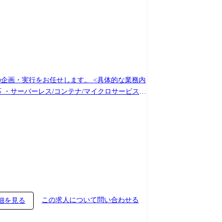
お任せします。 <具体的な業務内
応 ・サーバーレス/コンテナ/マイクロサービスな
ーム設計と活用戦略立案 ・グローバル拠点を含
携の構築・活用検証 ・トラストモデルの検証 ・
捗管理、課題管理、コスト管理、リスク管理、ステ
。 日立グループ全体を対象にしたクラウドを使
き、与えるインパクトが大きくやりがいを感じ
この求人について問い合わせる
細を見る