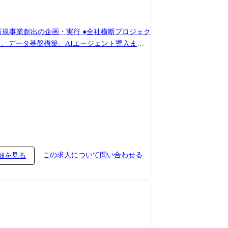
新規事業創出の企画・実行 ●全社横断プロジェク
ら、データ基盤構築、AIエージェント導入まで
企画・実行 ・全社的なAI活用ロードマップの策
企画・構築・導入を推進 ・全社AI内製化体制の
構築推進 ・データ統合・クレンジング方針策定
確立 ・運用マニュアル整備とモニタリング体制
この求人について問い合わせる
細を見る