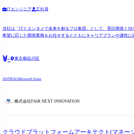
ITエンジニア
正社員
当社は「ITとエンタメで未来を創るプロ集団」として、受託開発とS
希望に応じた開発業務をお任せするとともにキャリアプランや適性に応じたポジションもご提案します。 案件例 ・電力系企業で
RAG構築支援 ・大手メーカー系企業のインフラ基盤運用保守対応 ・システム監視基盤(仮想環境)
ングします! ・やりたい工程 ・給与面について ・案件内容 ・働き方(
-
東京都品川区
AWS
RAG
Microsoft Azure
株式会社FAIR NEXT INNOVATION
クラウドプラットフォームアーキテクト(マネージャ