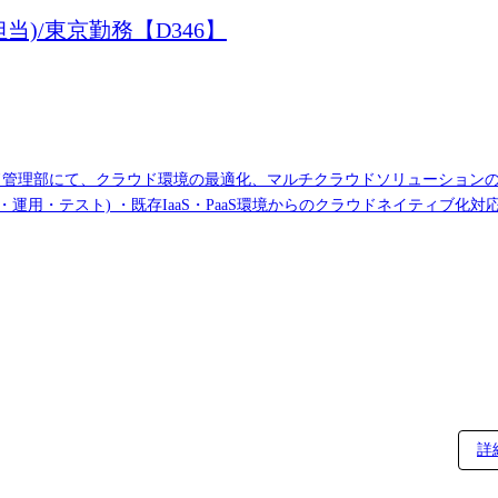
)/東京勤務【D346】
部にて、クラウド環境の最適化、マルチクラウドソリューションの企画・実行を
運用・テスト) ・既存IaaS・PaaS環境からのクラウドネイティブ化対
ションの企画・推進 ・AWS/Azure等の強みを活かしたプラットフォ
成AI環境構築 ・企業プラットフォームからMCP等を活用したLLM連
ェクトのPM/PL/PMO等の各役割に応じたリード ・プロジェクト進
築 ・クラウド基盤エンタープ
ド基盤が多くを占めており、こちらの基盤構築・管理がメインとなります
務を進めていくため、大規模なプロジェクトの推進経験をすることがで
詳