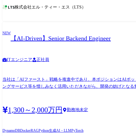
の設計・開発に取り組んでいただきます。 また、LLM(大規模言語モデル)やRAG
株式会社エル・ティー・エス（LTS）
これまでのご経験やご志向に応じて、以下のようなプロジェクトへの挑戦の
検証)やプロダクトにおける生成AIの導入 ・API設計・データ基盤
とができます ・テックリードとして、アーキテクチャ設計や技術選定のリー
Pythonを中心とした開発のリード ・生成AIのプロダクト活用に
NEW
【AI-Driven】Senior Backend Engineer
ITエンジニア
正社員
当社は「AIファースト」戦略を推進中であり、本ポジションはAIポッド
ングサービス等を惜しみなく活用いただきながら、開発の妨げとなる無駄を可能
実現するため、変化の速いAI業界の最新トレンドをキャッチアップ
テストコード品質向上、アジャイル型開発を推進していただきます。 野心的な新規技術に挑戦しつつ、エンタープライズに求められる堅実なプロダクト作りにバランス良く貢献できる方
を、広く募集します。 想定される主な業務 ●AI戦略の推進 ・商談解析AI(NLP、音声処理、感情分析)のモデル設計・開発をリードし、AIポッド型組織の開発プロセスを定義。 ・AIエージ
1,300～2,000万円
勤務地未定
ェント統合:GitHub Copilot、CrewAI、LangChainなどを活用したAgentic Workflowの構築と最適化。 ・プロトタイプ開発:
開。 ・技術メンタリング:AIベストプラクティスやテストコードの指導(例:TDD、モック活用)、コード品質(人間レビュー率90%以上)維持。 ●バックエンド開発 ・API実装(例:リアルタイム
音声処理API、CRM(Salesforce、HubSpot)とのデータ連携)、AIアルゴリズムの組み込み。 ・インフラ環境の構築・運用(例:オブザーバビリティ確保のため
DynamoDB
Docker
RAG
Python
生成AI・LLM
PyTorch
CI/CDパイプラインのメンテナンス。 ・ビジネス連携:ビジネスチームと協力し、売上予測や商談パターン分析を実装。 ・アーキテクチャ見直し:数万行規模コードのデグレ防止、モジュラ