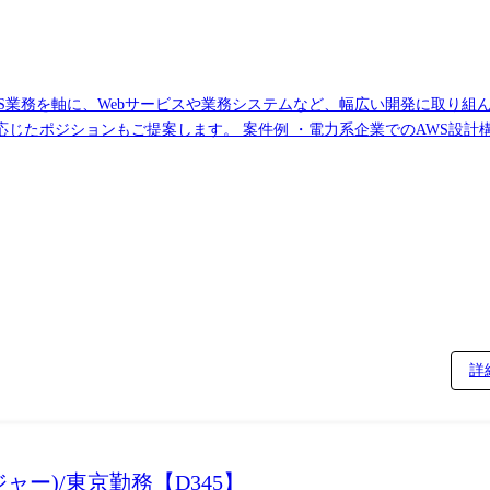
ES業務を軸に、Webサービスや業務システムなど、幅広い開発に取り組
のAWS設計構築・運用支援案件 ・AzureおよびAWS上での
サーバ環境マイグレーション業務 入社後の流れ 内定承諾後、まずはご希望を丁寧にヒアリ
残業少なめ など) ※最終的な参画決定は100%エンジニアです。
詳
ー)/東京勤務【D345】