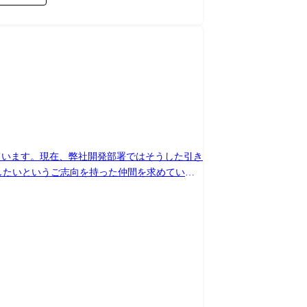
ています。現在、弊社開発部署ではそうした引き
献したいというご志向を持った仲間を求めていま
このような理想の組織の土台として重要となるの
したりするなど、最新の知識を習得することに貪
験を積む機会も応援しています。 今後はこうい
う、強い意志を持った事業づくりのリーダーから