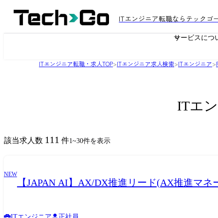
ITエンジニア転職ならテックゴ
サービスにつ
ITエンジニア転職・求人TOP
>
ITエンジニア求人検索
>
ITエンジニア
>
ITエ
111
該当求人数
件
1
~
30
件を表示
NEW
【JAPAN AI】AX/DX推進リード(AX推進マ
ITエンジニア
正社員