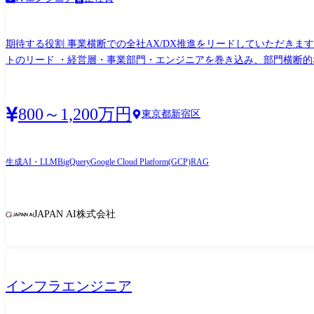
期待する役割 事業横断での全社AX/DX推進をリードしていただきます
トのリード ・経営層・事業部門・エンジニアを巻き込み、部門横断的な
一貫してリード ●業務自律化の実現 ・AIエージェントによる業務プロセスの自動化・自律化を推進し、
だきます。 ●AI活用戦略の立案・推進 ・経営層と連携し、AI活用に
定と進捗管理 ●AIエージェントによる業務自律化の推進 ・業務プロセ
800～1,200万円
東京都新宿区
構築とトレーニング実施 ●AIデータ基盤の設計・構築 ・データモデ
●データガバナンス・運用体制の構築 ・データ品質管理、セキュリテ
の構築 チーム体制 AXDX担当:現在3名(コンサル含む)在籍しています。 AXDX推進PJ:事業含め約30名 ※AXDX担当は、事業メンバーを取りまとめ、推進していく役割を担います。 従事すべ
生成AI・LLM
BigQuery
Google Cloud Platform(GCP)
RAG
き業務の変更の範囲 会社の定める業務
JAPAN AI株式会社
インフラエンジニア