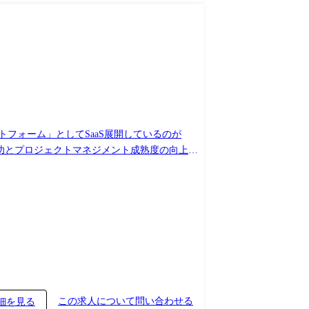
トフォーム」としてSaaS展開しているのが
成功とプロジェクトマネジメント成熟度の向上を
な特長としています。 ※[PROEVERのサー
ではなく、「セキュリティや高いパフォーマンスを、
 ※ すぐにすべてをお任せすることはありませ
に潜む技術課題の洗い出しと優先順位付け ・ア
設計と実装 ・技術組織のリード: 設計レビュー・
この求人について問い合わせる
細を見る
b プロジェクト管理:PROEVER デザイン管理:Figma /