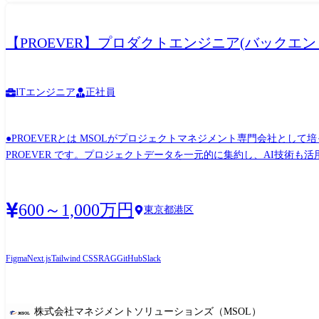
【PROEVER】プロダクトエンジニア(バックエ
ITエンジニア
正社員
●PROEVERとは MSOLがプロジェクトマネジメント専門会社とし
PROEVER です。プロジェクトデータを一元的に集約し、AI技
実現します。 主なお客さまは、全社横断で多数のプロジェクトを推進するマネジメント層(PM含む)です。プロジェクトの状況をリアルタイムかつ正確に把握し、迅速な意思決定が可能にな
ります。一般的なPMツールがタスクや課題管理に主眼を置くのに対し、
ビス概要はこちら](https://proever.com/) ※[事業部の紹介対談はこちら](https://note.msols.com/n/n14
600～1,000万円
東京都港区
ド基盤を「セキュリティを後付けにしない(Security by Desi
自身の設計責務としてシステム構造に組み込める」バックエンドエン
ん。まずは現状を把握し、優先順位を決めて取り組んでいきます。 ・本番環境のボトルネック解消: パフォーマンス課題(ネットワーク、データベース、コンテナリソースなど)の調査と改善
Figma
Next.js
Tailwind CSS
RAG
GitHub
Slack
・セキュリティの現状可視化: 認証認可・データ保護まわりの現状整理
ーキテクチャの最適化: Azure / データベース構成の見直しと、必
ドキュメント整備・メンタリングを通じたチーム全体の設計力向上 ●技術環境 OS: Windows Server, Linux フロントエンド:TypeScript / Next.js / TailwindCSS / shadcn/ui バックエンド:TypeScript
株式会社マネジメントソリューションズ（MSOL）
/ Next.js / (Python) データベース:PostgreSQL / GraphQL (Hasur