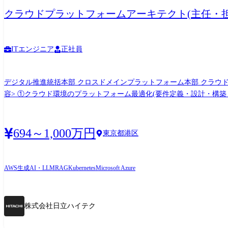
クラウドプラットフォームアーキテクト(主任・担当
ITエンジニア
正社員
デジタル推進統括本部 クロスドメインプラットフォーム本部 クラウド管理
容> ①クラウド環境のプラットフォーム最適化(要件定義・設計・構築・
どを活用したクラウドネイティブ技術の実装 ②マルチクラウドソリュー
めた導入展開・標準化・セキュリティ施策の推進 ③クラウド環境上の生
技術強化部門へPoC環境提供 ④プロジェクト運営 ・グローバルプロジ
694～1,000万円
東京都港区
ークホルダ管理 等 ・プロジェクト会議アレンジ、ファシリーテート、資料作成 等 <現状推進しているプロジェクト> ・マルチクラウド間データ連携基盤の構
ライズアーキテクチャのグランドデザイン、標準化 <対象クラウドについて> 日立ハイテクグループを対象にしたクラウド基盤、もしくは日立グループを対象にしたクラウド基盤となりま
す。 ボリュームとしては日立ハイテクグループを対象にしたクラウ
AWS
生成AI・LLM
RAG
Kubernetes
Microsoft Azure
用する場合は、日立製作所や他グループ会社とも連携をとりながら業
ることができます。 ※業務の変更範囲※ 会社の定める業務 ※転勤:茨城県勝田市、および山口県下松市の工場にデジタル推進統括本部のIT部門があるため、ローテションによる転勤の可能
性があります。
株式会社日立ハイテク