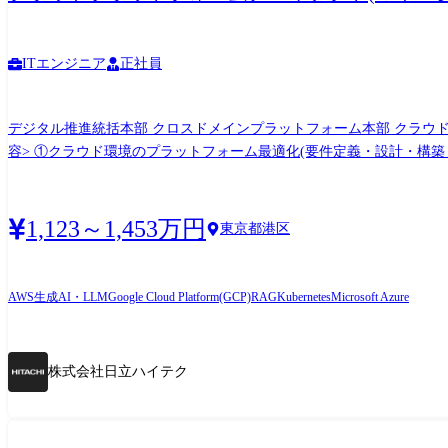
ITエンジニア
正社員
デジタル推進統括本部 クロスドメインプラットフォーム本部 クラウド管理
容> ①クラウド環境のプラットフォーム最適化(要件定義・設計・構築・
どを活用したクラウドネイティブ技術の実装 ②マルチクラウドソリュー
めた導入展開・標準化・セキュリティ施策の推進 ③クラウド環境上の生
技術強化部門へPoC環境提供 ④プロジェクト運営 ・グローバルプロジ
1,123～1,453万円
東京都港区
ークホルダ管理 等 ・プロジェクト会議アレンジ、ファシリーテート、資料作成 等 <現状推進しているプロジェクト> ・マルチクラウド間データ連携基盤の構
ライズアーキテクチャのグランドデザイン、標準化 <対象クラウドについて> 日立ハイテクグループを対象にしたクラウド基盤、もしくは日立グループを対象にしたクラウド基盤となりま
す。 ボリュームとしては日立ハイテクグループを対象にしたクラウ
AWS
生成AI・LLM
Google Cloud Platform(GCP)
RAG
Kubernetes
Microsoft Azure
用する場合は、日立製作所や他グループ会社とも連携をとりながら業
ることができます。 ※業務の変更範囲※ 会社の定める業務 ※転勤:茨城県勝田市、および山口県下松市の工場にデジタル推進統括本部のIT部門があるため、ローテションによる転勤の可能
性があります。
株式会社日立ハイテク