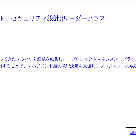
ンド、セキュリティ設計)|リーダークラス
て培ってきたノウハウと経験を結集し、「プロジェクトマネジメントプラッ
術も活用することで、マネジメント層の意思決定を支援し、プロジェクトの
PROEVERは複数プロジェクトを俯瞰的・横断的に可視化できる点を大き
72dff92988?gs=6f6dff9594a4) ●仕事内容 プロダクトの急拡大に伴い、PROEVERのバックエン
gn)」形で設計し直すフェーズに入ります。 専任のセキュリティ担当として
ジニアとして、自ら手を動かしながらチームをリードしていただきます。
と、横断観点の言語化 ・技術負債のロードマップ策定: コードベース
要に応じた選定変更 ・コア認証基盤の刷新: 堅牢かつ柔軟な認証認可基盤の
詳
a) インフラ:Azure / Docker CI/CD:GitHub Actions バージョン管理:GitHu