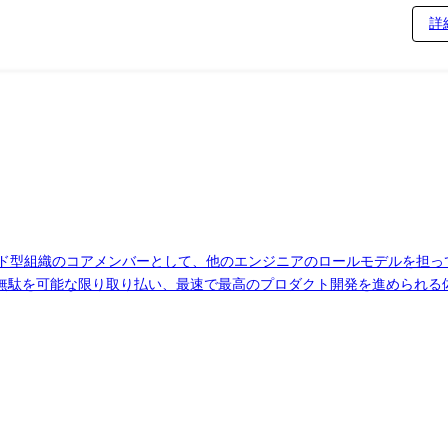
(Retrieval-Augmented Generation)などの生成AI技術
詳
機会もあります。 ・AWS/Azure/GCPなどのクラウド基盤を活用し
・インフラ構成などのバックエンド全般の技術選定 将来的には、ご希望
ド ・プロジェクトや開発チーム全体を見渡し、技術と人の両面から成長を支え
おける技術的なリーダーシップの発揮 ・チーム内の技術的な意思決定やナレ
型組織のコアメンバーとして、他のエンジニアのロールモデルを担っていただく
な限り取り払い、最速で最高のプロダクト開発を進められる体制を目指しています
しながら、ビジネスチームと連携して顧客価値を最大化していただきます
48時間ビルドチャレンジなど、迅速なコンセプト検証とプロダクト展
のDatadog、Prometheus導入)、