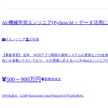
Storybook コミュニケーション:Slack / Notion / GoogleWS / MS365 その他:GitHub Copilot / GitHu
先における各種業務全般 」 ●人数規模(2026年1月現在) 
AI/機械学習エンジニア(Python/AI × データ活
ITエンジニア
正社員
【募集背景】 近年、WEBアプリ開発や基幹システムの更新などの従
合いを多数いただいており、その需要に応えるべくPythonエンジニ
す。 【職務内容】 WEBアプリケーションの開発および生成AI関連技術の導入・運用などを中心に担当していただきます。 将来的にはより上流のアーキテクチャや技術選定、顧客折衝など
にまで広く携われるポジションです。 【業務内容】 ・Pythonを用いたWEBアプリケーションやAPIの設計・開発・保守運用 ・AI/機械学習を活用したプロジェクト推進 ・新技術の調査・技
術検証(PoC) など ▼部門のミッション 2030年に向けて300名程のエンジニア組織をつくり、クライアントに対してより信頼される価値を発揮していきたいと考えています。 そのためには、
500～900万円
勤務地未定
一人一人のエンジニアがフルスタックの技術を持つことに加え、専門
が、お互いが学び合う成長環境です。 社内のエンジニアによる自主
欲で、前向きなカルチャーがあります。 また、実際の経験から学ぶ
AWS
生成AI・LLM
Python
Google Cloud Platform(GCP)
GitHub
RAG
った成長環境をさらに進化させていくと同時に、その前提となる事業
のご応募をお待ちしております。 ▼入社後のキャリアイメージ 入社後は、これまでのPython開発経験を活かして、Djangoなどのフレームワークを用いたクラウドネイティブなWEBサービス