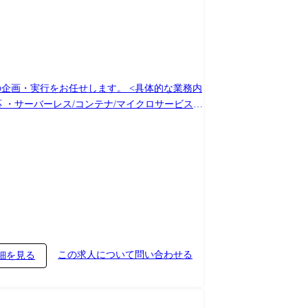
お任せします。 <具体的な業務内
応 ・サーバーレス/コンテナ/マイクロサービスな
ーム設計と活用戦略立案 ・グローバル拠点を含
携の構築・活用検証 ・トラストモデルの検証 ・
捗管理、課題管理、コスト管理、リスク管理、ステ
。 日立グループ全体を対象にしたクラウドを使
き、与えるインパクトが大きくやりがいを感じ
この求人について問い合わせる
細を見る