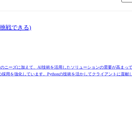
b Codespaces / Claude Code / Keeper ●業務の変更範囲について 「変更の範囲:当社及び出向(転籍)
・計27名(カスタマーG:11名、プロダクトG:12名、その他:4名)
用に挑戦できる)
来のニーズに加えて、AI技術を活用したソリューションの需要が高まっ
アの採用を強化しています。Pythonの技術を活かしてクライアントに貢
性を磨き、お互いの強みを引き出し合えるチームが理想となります。 
的な勉強会開催や、グループ会社同士で情報を共有したり、社外活動を
ことも重視しており、声を挙げた方が別プロジェクトに挑戦するような経
成長も一層加速していくことになります。 幅広い課題に一緒に向き合