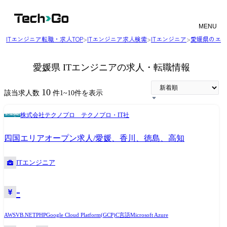
MENU
ITエンジニア転職・求人TOP
>
ITエンジニア求人検索
>
ITエンジニア
>
愛媛県のエン
愛媛県 ITエンジニアの求人・転職情報
10
該当求人数
件
1
~
10
件を表示
株式会社テクノプロ テクノプロ・IT社
四国エリアオープン求人/愛媛、香川、徳島、高知
ITエンジニア
-
AWS
VB.NET
PHP
Google Cloud Platform(GCP)
C言語
Microsoft Azure