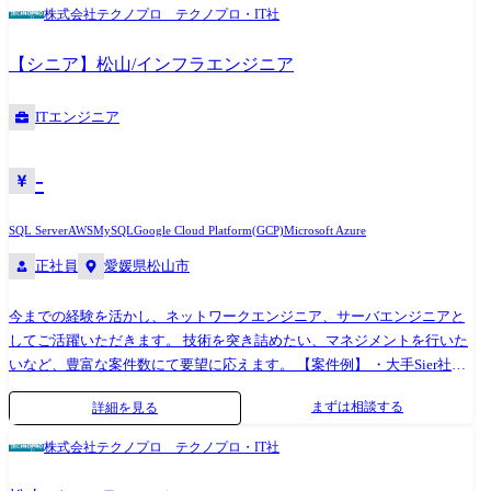
けシステム開発・運用・保守 <組込制御ソフトウェア開発> ◎車載系制御
株式会社テクノプロ テクノプロ・IT社
システム開発 ◎IoT画像処理制御開発 (変更の範囲)会社の定める業務
【シニア】松山/インフラエンジニア
ITエンジニア
-
SQL Server
AWS
MySQL
Google Cloud Platform(GCP)
Microsoft Azure
正社員
愛媛県松山市
今までの経験を活かし、ネットワークエンジニア、サーバエンジニアと
してご活躍いただきます。 技術を突き詰めたい、マネジメントを行いた
いなど、豊富な案件数にて要望に応えます。 【案件例】 ・大手Sier社内
情報基盤構築PJ(Windows Server) ・大手メーカー基幹システムクラウド構
まずは相談する
詳細を見る
築(AWS,Azure,Google) ・インフラ仮想基盤構築(Citrix,Vmware) ・半導体
メーカー向けデータベース構築(Oracle,SQL Server) ・社内インフラ構築実
株式会社テクノプロ テクノプロ・IT社
現PJ(Cisco) ・セキュリティアーキテクチャの設計支援 ・基幹ネットワー
クの更改(設計〜構築〜導入支援)など (変更の範囲)会社の定める業務