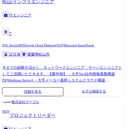
松山/インフラエンジニア
ITエンジニア
-
SQL Server
AWS
Google Cloud Platform(GCP)
Microsoft Azure
Oracle
正社員
愛媛県松山市
今までの経験を活かし、ネットワークエンジニア、サーバエンジニアと
してご活躍いただきます。 【案件例】 ・大手Sier社内情報基盤構築
PJ(Windows Server) ・大手メーカー基幹システムクラウド構築
(AWS,Azure,Google) ・インフラ仮想基盤構築(Citrix,Vmware) ・半導体メ
まずは相談する
詳細を見る
ーカー向けデータベース構築(Oracle,SQL Server) ・社内インフラ構築実現
PJ(Cisco) ・セキュリティアーキテクチャの設計支援 ・基幹ネットワーク
株式会社マーブル
の更改(設計～構築～導入支援)など (変更の範囲)会社の定める業務
NEW
プロジェクトリーダー
ITエンジニア