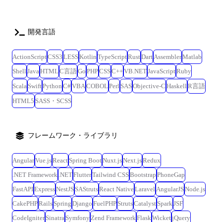
開発言語
ActionScript
CSS3
LESS
Kotlin
TypeScript
Rust
Dart
Assembler
Matlab
Shell
Java
HTML
C言語
Go
PHP
CSS
C++
VB.NET
JavaScript
Ruby
Scala
Swift
Python
C#
VBA
COBOL
Perl
SAS
Objective-C
Haskell
R言語
HTML5
SASS・SCSS
フレームワーク・ライブラリ
Angular
Vue.js
React
Spring Boot
Nuxt.js
Next.js
Redux
.NET Framework
.NET
Flutter
Tailwind CSS
Bootstrap
PhoneGap
FastAPI
Express
NestJS
SAStruts
React Native
Laravel
AngularJS
Node.js
CakePHP
Rails
Spring
Django
FuelPHP
Struts
Catalyst
Spark
JSF
CodeIgniter
Sinatra
Symfony
Zend Framework
Flask
Wicket
jQuery