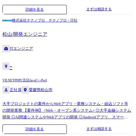
大手金融システム開発 ◎AI関連システムやWebアプリの開発 ◎Android
まずは相談する
詳細を見る
アプリ、スマートフォン分野での各種開発 ◎ECサイト、ポータルサイト
の開発 <業務系システム> ◎顧客管理システム開発 ◎医療・福祉系シス
株式会社テクノプロ テクノプロ・IT社
テム開発 ◎顧客向けシステム開発・運用・保守 <組込制御ソフトウェア
開発> ◎車載系制御システム開発 ◎IoT画像処理制御開発 (変更の範囲)会
松山/開発エンジニア
社の定める業務
ITエンジニア
-
VB.NET
PHP
C言語
Java
C++
Perl
正社員
愛媛県松山市
大手プロジェクトの案件からWebアプリ・業務システム・組込ソフト等
の開発業務 【案件例】 <Web・オープン系システム> ◎大手金融システム
開発 ◎AI関連システムやWebアプリの開発 ◎Androidアプリ、スマート
フォン分野での各種開発 ◎ECサイト、ポータルサイトの開発 <業務系シ
まずは相談する
詳細を見る
ステム> ◎顧客管理システム開発 ◎医療・福祉系システム開発 ◎顧客向