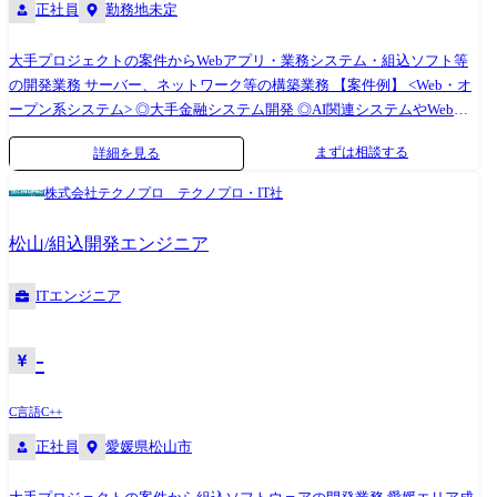
正社員
勤務地未定
大手プロジェクトの案件からWebアプリ・業務システム・組込ソフト等
の開発業務 サーバー、ネットワーク等の構築業務 【案件例】 <Web・オ
ープン系システム> ◎大手金融システム開発 ◎AI関連システムやWebア
プリの開発 ◎Androidアプリ、スマートフォン分野での各種開発 ◎ECサ
まずは相談する
詳細を見る
イト、ポータルサイトの開発 <業務系システム> ◎顧客管理システム開発
◎医療・福祉系システム開発 ◎顧客向けシステム開発・運用・保守 <組
株式会社テクノプロ テクノプロ・IT社
込制御ソフトウェア開発> ◎車載系制御システム開発 ◎IoT画像処理制御
開発 <インフラ構築> ◎大手Sier社内情報基盤構築PJ(Windows Server) ◎大
松山/組込開発エンジニア
手メーカー基幹システムクラウド構築(AWS,Azure,Google) ◎インフラ仮
想基盤構築(Citrix,Vmware) ◎基幹ネットワークの更改(設計、構築、導入
ITエンジニア
支援) (変更の範囲)会社の定める業務
-
C言語
C++
正社員
愛媛県松山市