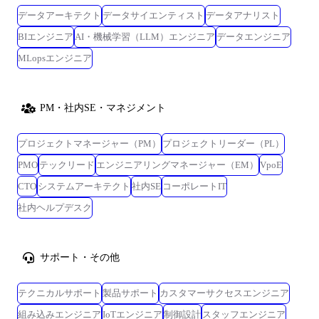
データアーキテクト
データサイエンティスト
データアナリスト
BIエンジニア
AI・機械学習（LLM）エンジニア
データエンジニア
MLopsエンジニア
PM・社内SE・マネジメント
プロジェクトマネージャー（PM）
プロジェクトリーダー（PL）
PMO
テックリード
エンジニアリングマネージャー（EM）
VpoE
CTO
システムアーキテクト
社内SE
コーポレートIT
社内ヘルプデスク
サポート・その他
テクニカルサポート
製品サポート
カスタマーサクセスエンジニア
組み込みエンジニア
IoTエンジニア
制御設計
スタッフエンジニア