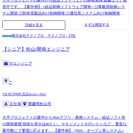
大手プロジェクトの案件から組込ソフトウェアの開発業務 愛媛エリア成
長中です。 【案件例】 <組込制御ソフトウェア開発> ◎車載系制御シス
テム開発 ◎防衛系製品向け制御開発 ◎通信系システム向け制御開発
◎IoT画像処理制御開発 (変更の範囲)会社の定める業務
まずは相談する
詳細を見る
株式会社テクノプロ テクノプロ・IT社
【シニア】松山/開発エンジニア
ITエンジニア
-
VB.NET
PHP
C言語
Java
C++
Perl
正社員
愛媛県松山市
大手プロジェクトの案件からWebアプリ・業務システム・組込ソフト等
の開発業務 技術を突き詰めたい、マネジメントを行いたいなど、豊富な
案件数にて要望に応えます。 【案件例】 <Web・オープン系システム> ◎