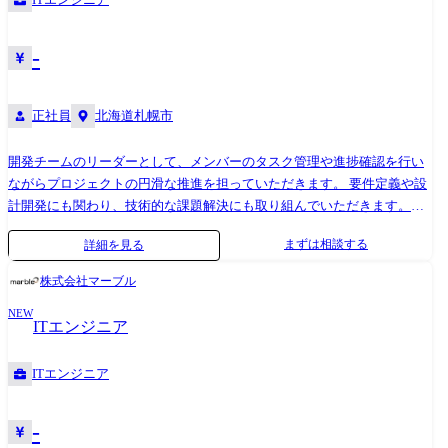
-
正社員
北海道札幌市
開発チームのリーダーとして、メンバーのタスク管理や進捗確認を行い
ながらプロジェクトの円滑な推進を担っていただきます。 要件定義や設
計開発にも関わり、技術的な課題解決にも取り組んでいただきます。
【主なプロジェクト】 ・製造 物流管理システム、在庫管理システム ・
まずは相談する
詳細を見る
金融 銀行オンラインシステム、ATM、クレジット基幹システム ・官公
庁/自治体 人事評価システム、大学向け管理システム ・流通/サービ
株式会社マーブル
ス 販売管理システム、ECシステム ・社会インフラ 電力配送電システ
NEW
ム、鉄道座席予約システム ・通信 IP通信ネットワークシステム、各種
ITエンジニア
監視システム ・制御 デジタル家電、車載組み込みシステム
ITエンジニア
-