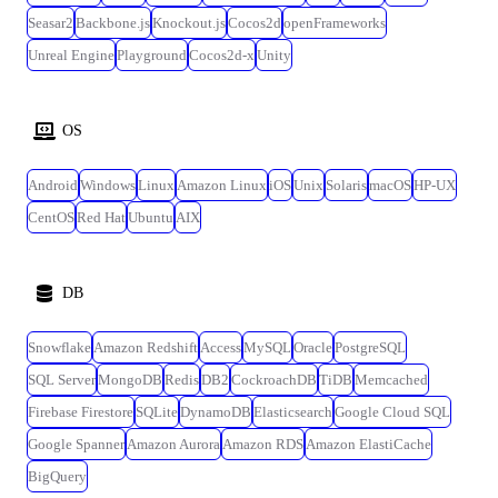
Seasar2
Backbone.js
Knockout.js
Cocos2d
openFrameworks
Unreal Engine
Playground
Cocos2d-x
Unity
OS
Android
Windows
Linux
Amazon Linux
iOS
Unix
Solaris
macOS
HP-UX
CentOS
Red Hat
Ubuntu
AIX
DB
Snowflake
Amazon Redshift
Access
MySQL
Oracle
PostgreSQL
SQL Server
MongoDB
Redis
DB2
CockroachDB
TiDB
Memcached
Firebase Firestore
SQLite
DynamoDB
Elasticsearch
Google Cloud SQL
Google Spanner
Amazon Aurora
Amazon RDS
Amazon ElastiCache
BigQuery