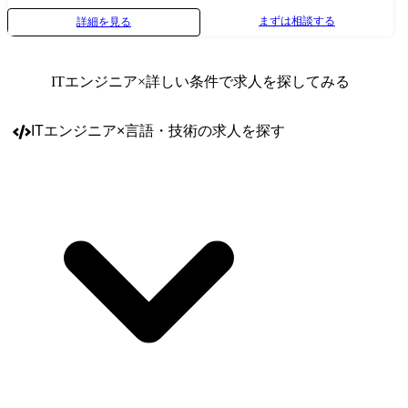
ユーザーに向けた高品質なプロダクトの開発と同じか、それ以上にセキ
まずは相談する
詳細を見る
ュリティ面への投資が重要と考えています。 短期的なインシデントの軽
減やリスク軽減だけではなく、中長期的に見た会社としてのセキュリテ
ィ戦略およびそれらを会社の強みの一つとして、永続的な成長を維持し
ITエンジニア
×詳しい条件で求人を探してみる
ていきたいと考えています。 ●ミッション 行政向けの経営管理システム
として、「ユーザーである官公庁・地方自治体」と「当社の社員」が安
心して使える・提供できるWiseVineのセキュリティを実現していただき
ITエンジニア
×
言語・技術
の求人を探す
ます。 情報セキュリティマネジメントチームメンバーの一員、もしくは
リーダーとして、社内セキュリティ基盤の企画、構築、運用までを主担
当として業務に従事いただきます。 また、今後の会社としての経営戦略
に基づいたセキュリティ戦略の立案や実行まで、ご希望に応じてご経験
を活かしていただける場を提供できる環境です。 ●業務内容 ・ISMAP取
得、運用、その監査対応 ・社内情報セキュリティ、個人情報保護マネジ
メントシステムの管理・戦略立案、運用 ・規制コンプライアンスを効率
的に管理 ・情報セキュリティ組織の立ち上げ 具体的には、 ・行政向け
の基幹システムとして、高い基準のセキュリティの担保 ・WiseVineで働
く一人ひとりに高いセキュリティ意識を持ってもらえるような取り組み
・制度や仕組み、チームワークでセキュリティの担保ができる仕組みづ
くり ・業務効率を考えたセキュリティ対策の実行