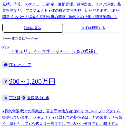
見積、予算、スケジュール策定、進捗管理、要件定義、リスク評価、品
質管理など、 プロジェクト全体の推進業務を担当いただきます。 また、
開発メンバーの編成や役割分担の調整、顧客との折衝・調整業務にも取
り組んでいただきます。 【主なプロジェクト】 ・製造 物流管理システ
まずは相談する
詳細を見る
ム、在庫管理システム ・金融 銀行オンラインシステム、ATM、クレジ
ット基幹システム ・官公庁/自治体 人事評価システム、大学向け管理シ
株式会社WiseVine
ステム ・流通/サービス 販売管理システム、ECシステム ・社会インフ
NEW
ラ 電力配送電システム、鉄道座席予約システム ・通信 IP通信ネット
セキュリティーマネージャー（CISO候補）
ワークシステム、各種監視システム ・制御 デジタル家電、車載組み込
みシステム
ITエンジニア
900～1,200万円
正社員
愛媛県松山市
●募集背景 我々の事業は、官公庁や地方自治体向けにSaaSプロダクトを
提供しています。 セキュリティに対しての期待値は、どの業界よりも高
く、弊社としても今後より一層注力していきたい分野です。 弊社では、