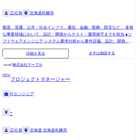
正社員
北海道札幌市
製造、流通、公共・社会インフラ、通信、金融、医療、防災など、 多様
な事業領域において、設計・開発からテスト・運用保守までを担当 ●ソ
フトウェアエンジニア システム要求分析から要件定義、設計、開発、テ
スト、運用・保守まで、 上流工程から一貫して携わり、技術力を活かし
まずは相談する
詳細を見る
て課題解決に貢献します。 ●ハードウェアエンジニア 自動車、家電製
品、医療機器などの電子機器や電子回路の 開発に携わります。 仕様検討
株式会社マーブル
から回路・基板設計、シミュレーション、 テスト・評価、マニュアル作
NEW
成まで、ハードウェア開発の 各工程に幅広く関与します。 ●インフラエ
プロジェクトマネージャー
ンジニア ネットワーク、サーバー、セキュリティ、クラウドなどのイン
フラ 設計、構築、運用、保守に携わります。 【主なプロジェクト】 ・
ITエンジニア
製造 物流管理システム、在庫管理システム ・金融 銀行オンラインシ
ステム、ATM、クレジット基幹システム ・官公庁/自治体 人事評価シ
ステム、大学向け管理システム ・流通/サービス 販売管理システム、
-
ECシステム ・社会インフラ 電力配送電システム、鉄道座席予約システ
ム ・通信 IP通信ネットワークシステム、各種監視システム ・制御 デ
正社員
北海道 北海道札幌市
ジタル家電、車載組み込みシステム