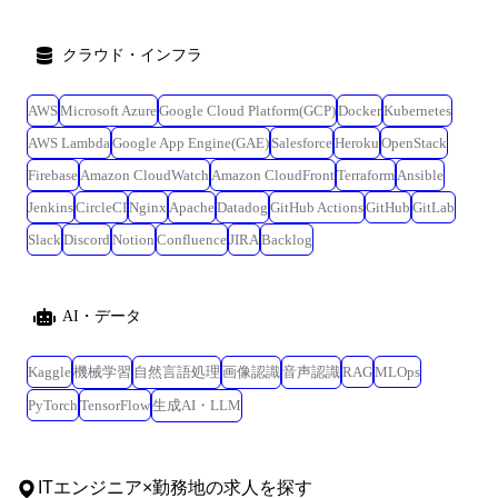
クラウド・インフラ
AWS
Microsoft Azure
Google Cloud Platform(GCP)
Docker
Kubernetes
AWS Lambda
Google App Engine(GAE)
Salesforce
Heroku
OpenStack
Firebase
Amazon CloudWatch
Amazon CloudFront
Terraform
Ansible
Jenkins
CircleCI
Nginx
Apache
Datadog
GitHub Actions
GitHub
GitLab
Slack
Discord
Notion
Confluence
JIRA
Backlog
AI・データ
Kaggle
機械学習
自然言語処理
画像認識
音声認識
RAG
MLOps
PyTorch
TensorFlow
生成AI・LLM
ITエンジニア
×
勤務地
の求人を探す