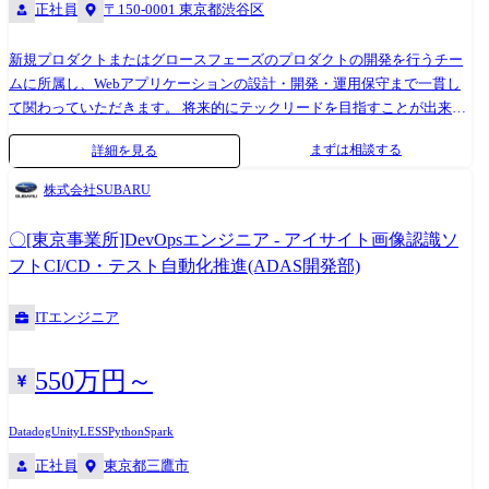
正社員
〒150-0001 東京都渋谷区
新規プロダクトまたはグロースフェーズのプロダクトの開発を行うチー
ムに所属し、Webアプリケーションの設計・開発・運用保守まで一貫し
て関わっていただきます。 将来的にテックリードを目指すことが出来る
ポジションです。 ・技術選定をはじめとするアーキテクチャ設計 ・機能
まずは相談する
詳細を見る
要件に基づいたWebアプリケーションの設計、実装、テスト、デプロイ
・技術調査やナレッジ共有を通じて、エンジニアメンバー相互のスキル
株式会社SUBARU
向上を図る ・テクノロジードリブンな開発効率向上施策の提案と実践
【主な技術スタック】 ・フロントエンド TypeScript / React.js / Next.js ・
〇[東京事業所]DevOpsエンジニア - アイサイト画像認識ソ
バックエンド TypeScript / Node.js / (Python) ・インフラ Google Cloud
フトCI/CD・テスト自動化推進(ADAS開発部)
Platform / CDKTF 【主な利用ツール】 ・Slack ・Notion ・Github ・
Google Workspace(meet, calendar, gmail) 【当社について】 当社では「い
ITエンジニア
い不動産取引は、いいエージェントから。」を当たり前にするプラット
フォームをつくることで、中古物件の取引数が増加する住宅市場におい
てより多くの優秀なエージェントがより効率的かつ自由に働く環境をつ
550万円～
くり、誰もがより自由に安心して不動産売買取引ができる世界の実現を
目指しています。 【業界について】 不動産取引の世界には、「店舗に出
Datadog
Unity
LESS
Python
Spark
社して電話を何度もかけないと営業ができない」「顧客に提示する住宅
正社員
東京都三鷹市
ローンの選択肢を会社の都合で絞る」「複数の不動産ポータルサイトに