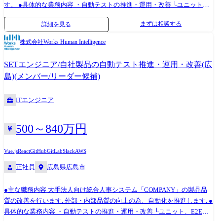
GitLab issues, Redmine, Trac 開発ツール: Visual Studio Code, Eclipse コミ
す。 ●具体的な業務内容 ・自動テストの推進・運用・改善 └ユニット、
ュニケーション: Slack, Google Workspace 職種について 変更の範囲:入社
E2E、パフォーマンスなど ・自動テスト環境の構築・運用 ・コード品質
まずは相談する
詳細を見る
後は本職種に従事いただきます。 その後、ご本人の適性等
改善ツールの推進・運用・改善 └静的解析(SonarQube)、Linter、フォー
により当社業務全般に変更の可能性があります。
マッターなど ・テスト設計、マニュアル作成支援 ・品質改善計画の策
株式会社Works Human Intelligence
定・実行 ・開発、QA、DevOpsチームとの連携 ●SETとQAの違い どちら
もソフトウェアの品質を向上させる役割を担う職種ですが、 SETはソフ
SETエンジニア/自社製品の自動テスト推進・運用・改善(広
トウェアテストの自動化を担当するエンジニアであり、 QAはソフトウェ
島)(メンバー/リーダー候補)
アの品質管理全般を担当する職種です。 ●技術スタック サーバーサイド:
Java, TypeScript, Kotlin, COBOL フロントエンド: 開発言語:HTML, CSS,
ITエンジニア
JavaScript, TypeScript ライブラリ:jQuery, Vue.js, React, LESS データスト
ア: Oracle Database, PostgreSQL, Amazon DynamoDB ミドルウェア: Nginx,
Apache Tomcat, IBM WebSphere クラウド: AWS, GCP, Azure, OCI CI/CD:
500～840万円
Jenkins, AWS CodeBuild, Gradle, Maven, Ant モニタリング: CloudWatch,
Zabbix, AppDynamics, Datadog デザインツール: Figma ソースコード管理:
Vue.js
React
GitHub
GitLab
Slack
AWS
GitHub, AWS CodeCommit, Gitlab, Subversion タスク管理: GitHub issues,
正社員
広島県広島市
GitLab issues, Redmine, Trac 開発ツール: Visual Studio Code, Eclipse コミ
ュニケーション: Slack, Google Workspace ●入社後のフォロー体制 ・1か
月程度の教育(インプット)期間の後、1～3か月のOJTでの軽微な修正や開
●主な職務内容 大手法人向け統合人事システム「COMPANY」の製品品
発を行い、3～6か月程度でひとり立ちしていただきます。 ・運用マニュ
質の改善を行います. 外部・内部品質の向上の為、自動化を推進します. ●
アルや業務wiki、先輩などの有識者へ気軽に聞ける環境が整っています
具体的な業務内容 ・自動テストの推進・運用・改善 └ユニット、E2E、