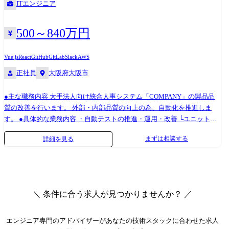
ITエンジニア
ルアプリ] ・Expoのライブラリを取り入れたReact Nativeによる開発 ・
の技術力向上を目指す部署です。CoEとしてSREチームやMLOpsチーム
TypeScriptを用いた型のIntegrityを整備 ・状態管理はRedux Toolkitを使用
を擁しています。文化作り、全社基盤開発、全社サポートなど全社に影
・APIはgRPC-Webで構築 ・E2Eテストを整備中 [Webフロントエンド] ・
響する開発、活動を行っています。 ・SREチーム インフラ、運用、パフ
500～840万円
TypeScript / React / Next.jsによるCSR, SSR開発 ・TanStack Query / SWRを
ォーマンスチューニング、アーキテクチャー設計などのサポートを全社
用いたデータフェッチ ・アプリケーションはDockerコンテナ化してGKE
のチームに行いつつ、SRE文化を浸透させているチームです。 ・MLOps
Vue.js
React
GitHub
GitLab
Slack
AWS
へデプロイ ・APIはgRPCで構築 ・dependabotによるライブラリアップデ
チーム データサイエンティストとビジネスだけで機械学習を活用できる
正社員
大阪府大阪市
ート環境を整備 ・GoogleAnalytics, Search Consoleを用いたSEO対策 ・そ
プラットフォームを開発しているチームです。機械学習の知識、バック
の他, GitHub Actions, ESLint, Redux, ChakraUI, Sentryなどを使用 [バック
エンドの知識、ビジネス知識などを広く持ち、弊社の全社のビジネスを
エンド] ・Go言語 / Cloud Spanner / Elasticsearchなどを使用 ・API仕様の
●主な職務内容 大手法人向け統合人事システム「COMPANY」の製品品
より効率的、効果的にするために日々奮闘しています。 ●開発環境 ・開
明確化、 インターフェースの型保証などを目的にgRPCを早期から採用
質の改善を行います。 外部・内部品質の向上の為、自動化を推進しま
発言語:TypeScript、PHP、Python、Golang、Dart、JavaScript ・フレーム
[インフラ] ・クラウドサービスはGCPを利用 ・Webサーバや各種のJob
す。 ●具体的な業務内容 ・自動テストの推進・運用・改善 └ユニット、
ワーク:Next.js、React、 Nuxt.js、 Vue.js、 NestJS、 Flutter、 Serverless
は、ほぼ全てGoogle Kubernetes Engine上にて動作 ・Terraformによるイン
E2E、パフォーマンスなど ・自動テスト環境の構築・運用 ・コード品質
Framework、 Laravel、 Express ・インフラストラクチャ: - AWS:EC2、
まずは相談する
詳細を見る
フラのコード管理 ・その他、GitHub Actions、PipeCD、Datadogなどを使
改善ツールの推進・運用・改善 └静的解析(SonarQube)、Linter、フォー
ECS、S3、RDS、ElastiCache、Lambda - Google Cloud:GCE、GKE、
用
マッターなど ・テスト設計、マニュアル作成支援 ・品質改善計画の策
Cloud SQL、Cloud Run ・ミドルウェア:nginx、Node.js ・DB、検索エン
定・実行 ・開発、QA、DevOpsチームとの連携 ●SETとQAの違い どちら
ジン:MySQL、PostgreSQL、Elasticsearch ・OS:Linux ・構成管理ツー
もソフトウェアの品質を向上させる役割を担う職種ですが、 SETはソフ
ル:CDK、Ansible、CloudFormation、Terraform ・CI/CD:CircleCI、GitHub
トウェアテストの自動化を担当するエンジニアであり、 QAはソフトウェ
Actions ・監視ツール:Cloudwatch、Datadog ・その他ツール、サービ
＼ 条件に合う求人が見つかりませんか？ ／
アの品質管理全般を担当する職種です。 【チームワークと雰囲気】 安定
ス:Docker、Swagger、GitHub、Slack、gRPC、GraphQL ・開発マシ
した開発プロセスを実現する為、基本的にはチームで活動します。 定期
ン:MacBook Pro
的に目標を設定し、デイリーのミーティングで相談をして、協力して開
エンジニア専門のアドバイザー
があなたの技術スタックに合わせた求人