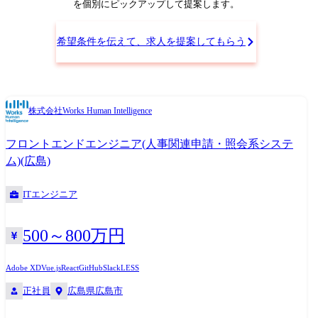
発や運用の課題に取り組みます。 チームで日常的に雑談をしたり、上司
を個別にピックアップして提案します。
との1対1のMTGを実施する等、なんでも話しやすい関係を維持できるよ
うにしています。 ●貸与PC ※22年にハイスペックPCへの切り替えを実施
希望条件を伝えて、求人を提案してもらう
済み! CPU:最新第12世代 Intel Core i7 メモリ:32G SSD:1TB OS:Windows キ
ーボード:JIS/US ※選択可 ●技術スタック サーバーサイド: Java,
TypeScript, Kotlin, COBOL フロントエンド: 開発言語:HTML, CSS,
JavaScript, TypeScript ライブラリ:jQuery, Vue.js, React, LESS データスト
株式会社Works Human Intelligence
ア: Oracle Database, PostgreSQL, Amazon DynamoDB ミドルウェア: Nginx,
Apache Tomcat, IBM WebSphere クラウド: AWS, GCP, Azure, OCI CI/CD:
フロントエンドエンジニア(人事関連申請・照会系システ
Jenkins, AWS CodeBuild, Gradle, Maven, Ant モニタリング: CloudWatch,
Zabbix, AppDynamics, Datadog デザインツール: Figma ソースコード管理:
ム)(広島)
GitHub, AWS CodeCommit, Gitlab, Subversion タスク管理: GitHub issues,
GitLab issues, Redmine, Trac 開発ツール: Visual Studio Code, Eclipse コミ
ITエンジニア
ュニケーション: Slack, Google Workspace ●入社後のフォロー体制 ・1か
月程度の教育(インプット)期間の後、1～3か月のOJTでの軽微な修正や開
500～800万円
発を行い、3～6か月程度でひとり立ちしていただきます。 ・運用マニュ
アルや業務wiki、先輩などの有識者へ気軽に聞ける環境が整っています
ので、 ご経験が浅い方でも安心して業務を遂行できます。 ・入社直後は
Adobe XD
Vue.js
React
GitHub
Slack
LESS
経験豊富なメンターの指導を受けながら開発・運用に従事いただき、
正社員
広島県広島市
徐々に企画・設計などの裁量の大きい仕事へとチャレンジしていただく
ことが可能です。 ●配属組織 2023年3月現在 製品開発部門 587名 └配属