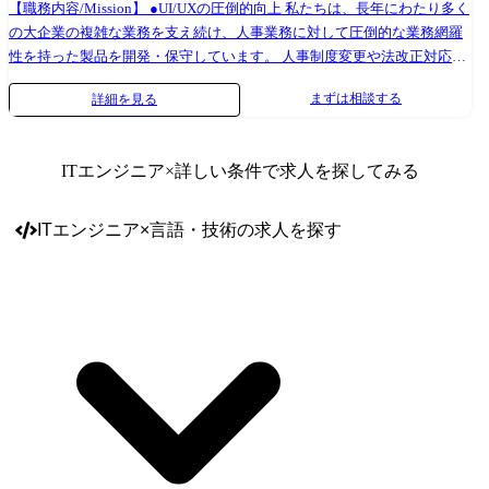
【職務内容/Mission】 ●UI/UXの圧倒的向上 私たちは、長年にわたり多く
先は4～5名のチームに加わっていただきます ・中途社員⽐率は2～3割程
の大企業の複雑な業務を支え続け、人事業務に対して圧倒的な業務網羅
度 ・男性78%、⼥性22% 平均年齢 33歳(マネジャークラス平均38歳) 【職
性を持った製品を開発・保守しています。 人事制度変更や法改正対応な
種について】 変更の範囲:入社後は本職種に従事いただきます。 その
ど、複雑で膨大な人事業務を支えてきたとともに、年々「COMPANY」
後、ご本人の適性等により当社業務全般に変更の可能性があります。 配
まずは相談する
詳細を見る
に対して柔軟性や使いやすさ、生産性の高さを求める顧客のニーズが大
属部署詳細 配属組織 ※2023年3月現在 製品開発部門 587名 └各製品/開発
きくなっております。そのため「使いやすさ」の向上への機能改善を積
領域で組織が分かれ、それぞれ数⼗名程度在籍 └モジュール単位でそれ
極的に進めることで、顧客満足度を向上し、顧客の問題解決に最大限コ
ぞれ数名程度グループ在籍 ・中途社員⽐率は2～3割程度 ・男性78%、⼥
ITエンジニア
×詳しい条件で求人を探してみる
ミットする製品へ進化しようとしています。 ●ウェブアクセシビリティ
性22% 平均年齢 33歳(マネジャークラス平均38歳)
改善 私たちの製品「COMPANY」は、多くのお客様の業務を支えるイン
フラ的役割を担っています。そのため、大規模パッケージシステムとし
ITエンジニア
×
言語・技術
の求人を探す
て、さまざまなユーザーに対して業務を円滑に行う土台を提供していく
責務を感じています。「はたらく」を楽しくする、というミッションの
実現に向けて、はたらくすべての人が製品を支障なく利用できるよう
に、ウェブアクセシビリティ向上に取り組んでいます。 【具体的な業務
内容】 人事管理・ワークフローをメインに扱うプロダクトの、UI/UX全
般にかかわるチームに所属していただきます。 デザイナーとフロントエ
ンドエンジニアで構成されており、デザイナーは開発チームと協業しな
がらUI/UXデザイン作成、フロントエンドエンジニアはUI/UX改善などの
開発を行います。 フロントエンドエンジニアは、具体的には下記のよう
な業務をお任せいたします。 ・新規機能の設計、実装、UIUXレビューの
参加 ・既存機能(機能強化/改善)の設計、実装(ウェブアクセシビリティ改