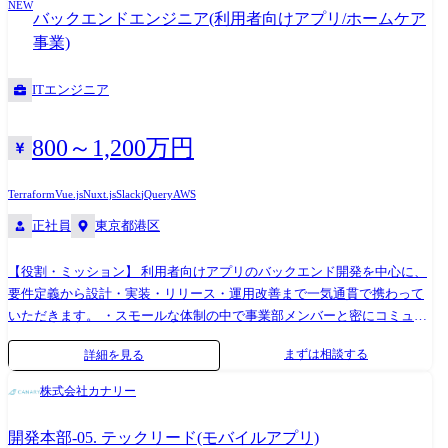
NEW
わずインハウス型でノウハウを蓄積している環境で、以下部署により構
能です。 【キャリアパス】 ご経験・適性に応じて担当業務を決めます。
バックエンドエンジニア(利用者向けアプリ/ホームケア
成されてます。 ※配属先は以下の通りですが、適性や希望を鑑みて決定
半年後には主担当へ、2年後にはリーダーへのステップアップを期待しま
事業)
いたします。 <メディアシステム部> ・テラテイルグループ エンジニア
す。 手挙げ制度や年1回の全社公募制度もあるため、 ご希望に応じて幅
向けQ&Aサービス「teratail」の開発、運用を行っています。 エンジニア
広いキャリアパスの提供が可能です。 <事例> ・エンジニアリーダー→マ
ITエンジニア
のみでサービスを運営し、開発だけでなく企画やデータ分析まで行える
ネージャー(プロダクト責任者)またはスペシャリスト ※年齢での評価は
裁量の大きなチームとなっています。 大規模の負荷をさばく技術が身に
行っていないため、入社後数年でリーダー→5年を目安にマネージャーを
つくとともに、企画や要件定義、アーキテクチャー設計、データ分析、
目指していただける環境です。 ・プロダクト開発、テックリード、SRE
800～1,200万円
マーケティングなどサービス開発に関わるすべての経験を積んでいただ
など他職種への異動 ・導入コンサル、採用人事などエンジニア以外の組
くことが可能です。 ユーザーのことを考えながら、技術力だけではな
織へ異動
Terraform
Vue.js
Nuxt.js
Slack
jQuery
AWS
く、サービスを作る力を成長させて行きたい方にマッチしたグループで
正社員
東京都港区
す。 <ソリューション開発部> 若年層向け転職支援、新卒向け就職支援、
アグリゲート、医療向け入退院支援、海外在住者向けメディア、オンラ
イン診療、といった複数の事業やプロダクトを持ったエンジニア組織で
【役割・ミッション】 利用者向けアプリのバックエンド開発を中心に、
す。 事業毎にチームを分割し、担当する事業の成長に向けエンジニアと
要件定義から設計・実装・リリース・運用改善まで一気通貫で携わって
いう枠に囚われず、各々が業務領域を広げて行きます。 新規立ち上げ中
いただきます。 ・スモールな体制の中で事業部メンバーと密にコミュニ
のアグリゲート事業や医療向け入退院支援、オンライン診療に参画して
ケーションを取りながらプロダクトの方向性を一緒に作っていく ・バッ
まずは相談する
詳細を見る
いただける方を募集しています。 事業成長に向けてエンジニアの目線を
クエンドのAPI設計・実装、データベース設計を主導する ・基幹システ
活かし考え、行動できる方をお待ちしています。 <レバテック開発部> IT
ム(顧客基盤、請求・受注基盤等)とのデータ連携の設計・実装を行う ・
株式会社カナリー
エンジニアと開発組織の挑戦と成長を加速させるプラットフォームとな
将来的な拡張を見据えたアーキテクチャの設計に関わる 【業務内容】 利
るべく、「レバテック」ブランドとして様々なサービス開発を行ってい
用者・利用者ご家族向けのアプリ/Webサービスのバックエンド開発に従
開発本部-05. テックリード(モバイルアプリ)
ます。 ITフリーランス・求職者向け、企業担当者向け、社内営業担当向
事いただきます。 現在、ホームケア事業では利用者向けのデジタルタッ