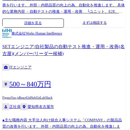
でき、多様な検知情報を組み合わせることで、高度な運転支援機能を実
善を行います。 外部・内部品質の向上の為、自動化を推進します。 具体
現する事が出来ます。これらの一部を(画像認識)ソフトウェアにて実現し
的な業務内容 ・自動テストの推進・運用・改善 └ユニット、E2E、パ
ています。 【変更の範囲】 会社の定める業務(※) (※)業務の都合によっ
フォーマンスなど ・自動テスト環境の構築・運用 ・コード品質改善ツー
まずは相談する
詳細を見る
ては会社外の職務に従事するため出向又は転属を命じることがありま
ルの推進・運用・改善 └静的解析(SonarQube)、Linter、フォーマッタ
す。
ーなど ・テスト設計、マニュアル作成支援 ・品質改善計画の策定・実行
株式会社Works Human Intelligence
・開発、QA、DevOpsチームとの連携 SETとQAの違い どちらもソフトウ
ェアの品質を向上させる役割を担う職種ですが、 SETはソフトウェアテ
SETエンジニア/自社製品の自動テスト推進・運用・改善(名
ストの自動化を担当するエンジニアであり、 QAはソフトウェアの品質管
古屋)(メンバー/リーダー候補)
理全般を担当する職種です。 配属組織 2025年1月現在 製品開発部門 約
600名 └配属先は4～5名のチームに加わっていただきます 平均年齢 33歳
ITエンジニア
(マネジャークラス平均38歳) 貸与PC 22年にハイスペックPCへの切り替
えを実施済み! CPU:最新第12世代 Intel Core i7 メモリ:32G SSD:1TB
OS:Windows キーボード:JIS/US ※選択可 技術スタック サーバーサイド:
500～840万円
Java, TypeScript, Kotlin, COBOL フロントエンド: 開発言語:HTML, CSS,
JavaScript, TypeScript ライブラリ:jQuery, Vue.js, React, LESS データスト
Figma
Vue.js
React
GitHub
GitLab
Slack
ア: Oracle Database, PostgreSQL, Amazon DynamoDB ミドルウェア: Nginx,
正社員
愛知県名古屋市
Apache Tomcat, IBM WebSphere クラウド: AWS, GCP, Azure, OCI CI/CD:
Jenkins, AWS CodeBuild, Gradle, Maven, Ant モニタリング: CloudWatch,
Zabbix, AppDynamics, Datadog デザインツール: Figma ソースコード管理:
●主な職務内容 大手法人向け統合人事システム「COMPANY」の製品品
GitHub, AWS CodeCommit, Gitlab, Subversion タスク管理: GitHub issues,
質の改善を行います。 外部・内部品質の向上の為、自動化を推進しま