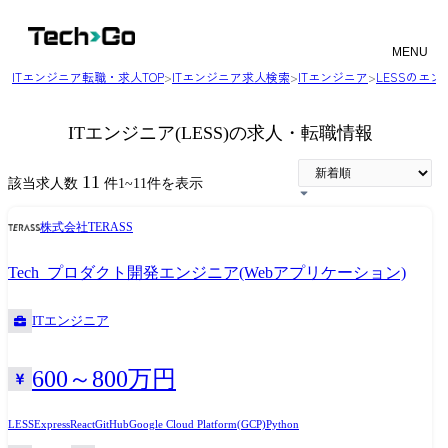
MENU
ITエンジニア転職・求人TOP
>
ITエンジニア求人検索
>
ITエンジニア
>
LESSのエ
ITエンジニア(LESS)の求人・転職情報
11
該当求人数
件
1
~
11
件を表示
株式会社TERASS
Tech_プロダクト開発エンジニア(Webアプリケーション)
ITエンジニア
600～800万円
LESS
Express
React
GitHub
Google Cloud Platform(GCP)
Python