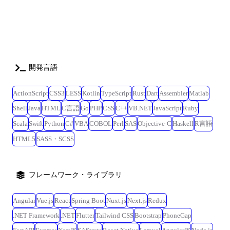
善含む) ・UI/UXの組織文化を浸透させる計画立案と遂行 ・フロントエン
ドのテストやコーディングのサポート ・チームメンバーのマネジメント
業務(スクラム、1on1、各種面談含) ※リーダー候補のみ ・開発言
語:HTML, CSS, JavaScript, TypeScript, Java(ウェブアクセシビリティ対応
はJavaが対象になります。) ・ライブラリ:jQuery, Vue.js, React, LESS ・デ
ザインツール: Figma ・タスク管理: GitHub issues, Redmine ・開発ツール:
開発言語
Visual Studio Code, Eclipse ・コミュニケーション: Slack, Google
Workspace 【キャリア】 ご本人の希望や組織の状態に合わせて、マネジ
ActionScript
CSS3
LESS
Kotlin
TypeScript
Rust
Dart
Assembler
Matlab
メントとスペシャリストの2つのキャリアをご用意しています。
Shell
Java
HTML
C言語
Go
PHP
CSS
C++
VB.NET
JavaScript
Ruby
Scala
Swift
Python
C#
VBA
COBOL
Perl
SAS
Objective-C
Haskell
R言語
HTML5
SASS・SCSS
フレームワーク・ライブラリ
Angular
Vue.js
React
Spring Boot
Nuxt.js
Next.js
Redux
.NET Framework
.NET
Flutter
Tailwind CSS
Bootstrap
PhoneGap