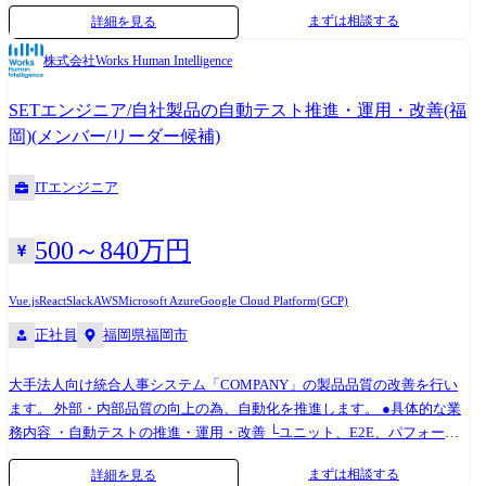
ので、 ご経験が浅い方でも安心して業務を遂行できます。 ・入社直後は
パフォーマンスなど ・自動テスト環境の構築・運用 ・コード品質改善ツ
まずは相談する
詳細を見る
経験豊富なメンターの指導を受けながら開発・運用に従事いただき、
ールの推進・運用・改善 └静的解析(SonarQube)、Linter、フォーマッタ
徐々に企画・設計などの裁量の大きい仕事へとチャレンジしていただく
ーなど ・テスト設計、マニュアル作成支援 ・品質改善計画の策定・実行
株式会社Works Human Intelligence
ことが可能です。 【職種について】 変更の範囲:入社後は本職種に従事
・開発、QA、DevOpsチームとの連携 ●SETとQAの違い どちらもソフト
いただきます。 その後、ご本人の適性等により当社業務全般に変更の可
ウェアの品質を向上させる役割を担う職種ですが、 SETはソフトウェア
SETエンジニア/自社製品の自動テスト推進・運用・改善(福
能性があります。
テストの自動化を担当するエンジニアであり、 QAはソフトウェアの品質
岡)(メンバー/リーダー候補)
管理全般を担当する職種です. ●技術スタック サーバーサイド: Java,
TypeScript, Kotlin, COBOL フロントエンド: 開発言語:HTML, CSS,
ITエンジニア
JavaScript, TypeScript ライブラリ:jQuery, Vue.js, React, LESS データスト
ア: Oracle Database, PostgreSQL, Amazon DynamoDB ミドルウェア: Nginx,
Apache Tomcat, IBM WebSphere クラウド: AWS, GCP, Azure, OCI CI/CD:
500～840万円
Jenkins, AWS CodeBuild, Gradle, Maven, Ant モニタリング: CloudWatch,
Zabbix, AppDynamics, Datadog デザインツール: Figma ソースコード管理:
Vue.js
React
Slack
AWS
Microsoft Azure
Google Cloud Platform(GCP)
GitHub, AWS CodeCommit, Gitlab, Subversion タスク管理: GitHub issues,
正社員
福岡県福岡市
GitLab issues, Redmine, Trac 開発ツール: Visual Studio Code, Eclipse コミ
ュニケーション: Slack, Google Workspace 【キャリアパス】 ご経験・適性
に応じて担当業務を決めます。 半年後には主担当へ、2年後にはリーダ
大手法人向け統合人事システム「COMPANY」の製品品質の改善を行い
ーへのステップアップを期待します。 手挙げ制度や年1回の全社公募制
ます。 外部・内部品質の向上の為、自動化を推進します。 ●具体的な業
度もあるため、 ご希望に応じて幅広いキャリアパスの提供が可能です。
務内容 ・自動テストの推進・運用・改善 └ユニット、E2E、パフォーマ
<事例> ・エンジニアリーダー→マネージャー(プロダクト責任者)または
ンスなど ・自動テスト環境の構築・運用 ・コード品質改善ツールの推
まずは相談する
詳細を見る
スペシャリスト ※年齢での評価は行っていないため、入社後数年でリー
進・運用・改善 └静的解析(SonarQube)、Linter、フォーマッターなど ・