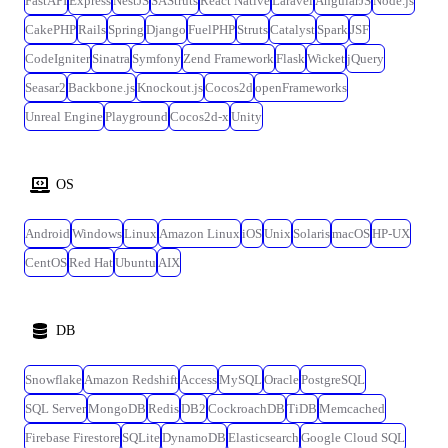
FastAPI
Express
NestJS
SAStruts
React Native
Laravel
AngularJS
Node.js
CakePHP
Rails
Spring
Django
FuelPHP
Struts
Catalyst
Spark
JSF
CodeIgniter
Sinatra
Symfony
Zend Framework
Flask
Wicket
jQuery
Seasar2
Backbone.js
Knockout.js
Cocos2d
openFrameworks
Unreal Engine
Playground
Cocos2d-x
Unity
OS
Android
Windows
Linux
Amazon Linux
iOS
Unix
Solaris
macOS
HP-UX
CentOS
Red Hat
Ubuntu
AIX
DB
Snowflake
Amazon Redshift
Access
MySQL
Oracle
PostgreSQL
SQL Server
MongoDB
Redis
DB2
CockroachDB
TiDB
Memcached
Firebase Firestore
SQLite
DynamoDB
Elasticsearch
Google Cloud SQL