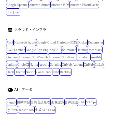
Google Spanner
Amazon Aurora
Amazon RDS
Amazon ElastiCache
BigQuery
クラウド・インフラ
AWS
Microsoft Azure
Google Cloud Platform(GCP)
Docker
Kubernetes
AWS Lambda
Google App Engine(GAE)
Salesforce
Heroku
OpenStack
Firebase
Amazon CloudWatch
Amazon CloudFront
Terraform
Ansible
Jenkins
CircleCI
Nginx
Apache
Datadog
GitHub Actions
GitHub
GitLab
Slack
Discord
Notion
Confluence
JIRA
Backlog
AI・データ
Kaggle
機械学習
自然言語処理
画像認識
音声認識
RAG
MLOps
PyTorch
TensorFlow
生成AI・LLM