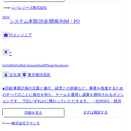
ダー→5年を目安にマネージャーを目指していただける環境です。 ・プ
テスト設計、マニュアル作成支援 ・品質改善計画の策定・実行 ・開発、
レバレジーズ株式会社
ロダクト開発、テックリード、SREなど他職種への異動 ・導入コンサ
QA、DevOpsチームとの連携 ●SETとQAの違い どちらもソフトウェアの
ル、採用人事などエンジニア以外の組織へ異動 【入社後のフォロー体
NEW
品質を向上させる役割を担う職種ですが、SETはソフトウェアテストの
システム本部/渋谷/開発/PdM・PO
制】 ・1か月程度の教育(インプット)期間の後、1～3か月のOJTでの軽微
自動化を担当するエンジニアであり、QAはソフトウェアの品質管理全般
な修正や開発を行い、3～6か月程度でひとり立ちしていただきます。 ・
を担当する職種です。 ●技術スタック サーバーサイド: Java, TypeScript,
ITエンジニア
運用マニュアルや業務wiki、先輩などの有識者へ気軽に聞ける環境が整
Kotlin, COBOL フロントエンド: 開発言語:HTML, CSS, JavaScript,
っていますので、 ご経験が浅い方でも安心して業務を遂行できます。 ・
TypeScript ライブラリ:jQuery, Vue.js, React, LESS データストア: Oracle
入社直後は経験豊富なメンターの指導を受けながら開発・運用に従事い
Database, PostgreSQL, Amazon DynamoDB ミドルウェア: Nginx, Apache
-
ただき、 徐々に企画・設計などの裁量の大きい仕事へとチャレンジして
Tomcat, IBM WebSphere クラウド: AWS, GCP, Azure, OCI CI/CD: Jenkins,
いただくことが可能です。 【職種について】 変更の範囲:入社後は本職
AWS CodeBuild, Gradle, Maven, Ant モニタリング: CloudWatch, Zabbix,
Go
GitHub
GitHub Actions
NestJS
Flutter
JavaScript
種に従事いただきます。 その後、ご本人の適性等により当社業務全般に
AppDynamics, Datadog デザインツール: Figma ソースコード管理: GitHub,
正社員
東京都渋谷区
変更の可能性があります。
AWS CodeCommit, Gitlab, Subversion タスク管理: GitHub issues, GitLab
issues, Redmine, Trac 開発ツール: Visual Studio Code, Eclipse コミュニケー
●詳細 事業計画の立案と遂行、経営との折衝など、事業を推進するため
ション: Slack, Google Workspace 【入社後のフォロー体制】 ・1か月程度
のすべてのことに責任を持ち、チームを運用し成果を期待されるポジシ
の教育(インプット)期間の後、1～3か月のOJTでの軽微な修正や開発を行
ョンです。 下記いずれかに携わっていただきます。 ・社内SFA ・既存オ
い、3～6か月程度でひとり立ちしていただきます。 ・運用マニュアルや
ウンドメディア ・新規事業 具体的には以下の業務に携わっていただきま
業務wiki、先輩などの有識者へ気軽に聞ける環境が整っていますので、
まずは相談する
詳細を見る
す。 ・チームビルディング ・ビジョン策定 ・ステークホルダーとの折
ご経験が浅い方でも安心して業務を遂行できます。 ・入社直後は経験豊
衝 ・事業計画 ・プロダクト設計 ・マーケティング ・営業 ・CSM 等 ●開
富なメンターの指導を受けながら開発・運用に従事いただき、 徐々に企
株式会社ヤマシタ
発組織について レバレジーズでは創業以来、代理店や外注業者をほぼ使
画・設計などの裁量の大きい仕事へとチャレンジしていただくことが可