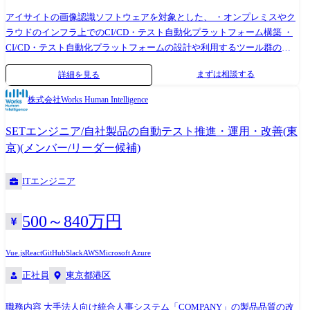
個別にログインして、ひとつづつ情報を掲載する」「人の手で類似物件
を調査して、物件価格を決める」等、不動産を売買したい人も仕事とし
アイサイトの画像認識ソフトウェアを対象とした、 ・オンプレミスやク
て携わる人も双方得をしない、解決すべき古い商習慣が数多く存在して
ラウドのインフラ上でのCI/CD・テスト自動化プラットフォーム構築 ・
います。 そういった古い商習慣を変えるべく、TERASSでは不動産取引
CI/CD・テスト自動化プラットフォームの設計や利用するツール群の選
における解決すべき課題を洗い出し、分析し、優先順位をつけながら当
定 <具体的には> 画像認識ソフトウェアを対象とした、 ①ソフトウェア
まずは相談する
詳細を見る
社では年間2～3つの新規プロダクトを開発しています。
構成管理ツール(Git)を活用した、CI/CDシステムの構築。 ※:GitのCI/CD
の機能を使った、CI/CDシステムの構築。 ②オンプレミスとクラウドの
株式会社Works Human Intelligence
テスト自動化プラットフォームの構築。 ※:オンプレミスとクラウドの両
方を活用した、テスト自動化環境のプラットフォーム設計と構築。
SETエンジニア/自社製品の自動テスト推進・運用・改善(東
③CI/CD・テスト自動化プラットフォームで利用するツール群の選定 ※:
京)(メンバー/リーダー候補)
オープンソースソフトウェアや有償ツールなどのCI/CDやテスト自動化
プラットフォームを構築する上で必要なツール群を選定する。 <使用言
ITエンジニア
語/環境/ツール/資格等> ・開発言語:C/C++ ・リポジトリ管理ツー
ル:GitLab , GitHub ・OS:Linux、Windows ・コンテナ:Docker、Kubernetes
・クラウドサービス:AWS 【取り扱っていただくプロダクト/技術】 ・ア
500～840万円
イサイトのステレオカメラの画像認識ソフトウェア 当社が実現する「予
防安全」は国内外の安全性評価において常にトップクラスの評価をいた
Vue.js
React
GitHub
Slack
AWS
Microsoft Azure
だいていますが、リアルワールドで安心して使える技術を追及して、
正社員
東京都港区
2030年に死亡交通事故ゼロを実現していきます。 アイサイトは、ステレ
オカメラを搭載することで、人の目と同じように、あらゆる物体に対す
る高い認識性能を実現しつつ、高精度な物体の位置・速度を測ることが
職務内容 大手法人向け統合人事システム「COMPANY」の製品品質の改