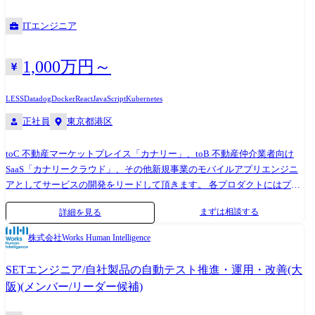
けなどユーザも多岐に渡りますが、他職種と協働して機能検討・設計・
チポイントを構築するプロジェクトが進行中です。 請求管理や訪問管理
ITエンジニア
開発・運用しています。 また今後の事業展開を見据えて、データやプロ
といった既存業務のデジタル化から、将来的にはヘルスケア情報の提供
ダクトの観点から全体のアーキテクチャ改善に向けた大規模プロジェク
やコミュニケーション機能など、利用者の生活を支える幅広いサービス
トなどが進行しています。 <レバウェル開発部> 医療・介護・ヘルスケア
への拡張を見据えています。 【組織体制】 2025年4月にデジタル本部を
1,000万円～
領域における転職支援サービス「レバウェル」を中心に、弊社が運営す
新設。 DX推進部・システム開発部・コーポレートIT課の3部門で構成さ
る看護・介護領域人材サービスの開発を行っています。 「レバウェル」
れ、正社員だけで40名を超える体制です。 配属先のシステム開発部は正
LESS
Datadog
Docker
React
JavaScript
Kubernetes
として10ブランドのサービス運用をメイン業務としつつ、複数サービス
社員20名が在籍し、スタートアップやメガベンチャーなどで活躍してき
正社員
東京都港区
に関わる施策の実行や、社内ユーザー体験の改善を行っていますが、事
たメンバーが参画しています。 そのほとんどが介護業界未経験で、入社
業課題や中長期計画を見据えたリアーキテクチャの重要性が増してお
後にキャッチアップしています。 【開発環境】 ・フロントエン
toC 不動産マーケットプレイス「カナリー」、toB 不動産仲介業者向け
り、事業戦略を意識して開発ができる方を募集しています。 <NALYSYS
ド:Vue.js(Nuxt.js) ・バックエンド:Go、goa ・データベース:PostgreSQL ・
SaaS「カナリークラウド」、その他新規事業のモバイルアプリエンジニ
開発部> HR系SaaSプロダクト「NALYSYS」の開発チームでは、定着・労
インフラ:AWS、Docker、Terraform ・監視:Datadog ・CI/CD:GitHub
アとしてサービスの開発をリードして頂きます。 各プロダクトにはプロ
務領域のグロースを支えるとともに、新規プロダクトの開発にも取り組
Actions ・AI開発ツール:Claude Code、Codex、Cursor、Devin、GitHub
ダクト全体のエンジニアリングを統括するプロダクトリードエンジニア
んでいます。 機能追加や保守運用だけでなく、新規プロダクト開発やイ
Copilot ・コラボレーション:GitHub、Notion、Slack、Teams、Miro、
まずは相談する
詳細を見る
がおり、テックリードは各技術領域における技術マネジメントを担って
ンフラ構築に至るまで、幅広い業務を担う環境です。 フロントエンド、
Figma 【責任/アカウンタビリティ】 ・利用者向けアプリのバックエンド
います。モバイルアプリのテックリードの方には モバイルアプリの領域
バックエンド、インフラなど多岐にわたる領域でスキルを磨き、成長を
開発における技術的意思決定 ・基幹システムとのデータ連携を含むAPI
株式会社Works Human Intelligence
に関して技術的意思決定、品質担保のための設計レビュー、生産性の向
目指せます。 さらに、事業企画や営業、デザイナーなど、他職種と連携
設計・実装 ・要件定義から実装、リリース、運用改善まで一気通貫での
上、採用活動などを担って頂きます。 ※配属先については、カジュアル
する職能横断型のチーム体制を採用しており、開発以外の視点や知見を
プロジェクト推進 ・事業部メンバーとの協働による、利用者体験の向上
SETエンジニア/自社製品の自動テスト推進・運用・改善(大
面談や選考を通じ、ご本人の希望やマッチ度を踏まえ最終的に決定させ
吸収しながら成長できる機会が豊富にあります。 私たちと一緒にプロダ
【業務内容の変更範囲】 当社業務全般
阪)(メンバー/リーダー候補)
ていただきます。 職務内容 ●ユーザー向けのモバイルアプリの開発 ●ア
クトのグロースを推進してくれる仲間を募集しています。 <テクノロジ
ーキテクチャの設計 ●開発効率の管理 ●サービスの運用 開発環境 [モバイ
ー戦略室> 高度な技術を持って、全社の技術戦略を策定、推進し、全社