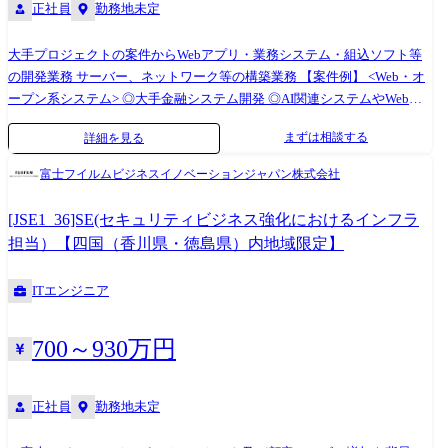
正社員
勤務地未定
大手プロジェクトの案件からWebアプリ・業務システム・組込ソフト等
の開発業務 サーバー、ネットワーク等の構築業務 【案件例】 <Web・オ
ープン系システム> ◎大手金融システム開発 ◎AI関連システムやWebア
プリの開発 ◎Androidアプリ、スマートフォン分野での各種開発 ◎ECサ
まずは相談する
詳細を見る
イト、ポータルサイトの開発 <業務系システム> ◎顧客管理システム開発
◎医療・福祉系システム開発 ◎顧客向けシステム開発・運用・保守 <組
富士フイルムビジネスイノベーションジャパン株式会社
込制御ソフトウェア開発> ◎車載系制御システム開発 ◎IoT画像処理制御
開発 <インフラ構築> ◎大手Sier社内情報基盤構築PJ(Windows Server) ◎大
[JSE1_36]SE(セキュリティビジネス強化におけるインフラ
手メーカー基幹システムクラウド構築(AWS,Azure,Google) ◎インフラ仮
担当）【四国（香川県・徳島県）内地域限定】
想基盤構築(Citrix,Vmware) ◎基幹ネットワークの更改(設計、構築、導入
支援) (変更の範囲)会社の定める業務
ITエンジニア
700～930万円
正社員
勤務地未定