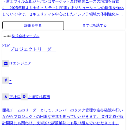
・富士フイルムBIジャパンはマーケット及び顧客ニーズの増加を背景
に、2025年度よりセキュリティに関連するソリューションの提供を強化
していく中で、セキュリティを中心としたインフラ領域の体制強化を進
めています。 ・当社のSEは顧客提案・要件定義から導入・デリバリー迄
まずは相談する
詳細を見る
を一気通貫で対応しています。 以下業務を中心に今までのご経験により
対応業務を検討致します。 【職務内容】 ・SE職としてセキュリティを中
株式会社マーブル
心としたインフラ領域のPJリード ・顧客ニーズに基づくソリューション
NEW
の選定や技術的な観点におけるフィジビリティ確認 ・案件における顧客
プロジェクトリーダー
提案から要件定義、設計構築、運用迄の対応 (顧客対応の営業部門や業務
ソリューションを担当するSEと連携しながら、業務遂行いただきます)
ITエンジニア
【対応案件例】 ・顧客向けのセキュリティを中心としたインフラ領域の
上流工程からのアプローチ (セキュリティアセスメントやゼロトラストセ
キュリティのロードマップ策定・推進他) ※当社の顧客向けIT基盤領域を
-
中心に対応いただきます。
正社員
北海道札幌市
開発チームのリーダーとして、メンバーのタスク管理や進捗確認を行い
ながらプロジェクトの円滑な推進を担っていただきます。 要件定義や設
計開発にも関わり、技術的な課題解決にも取り組んでいただきます。
【主なプロジェクト】 ・製造 物流管理システム、在庫管理システム ・