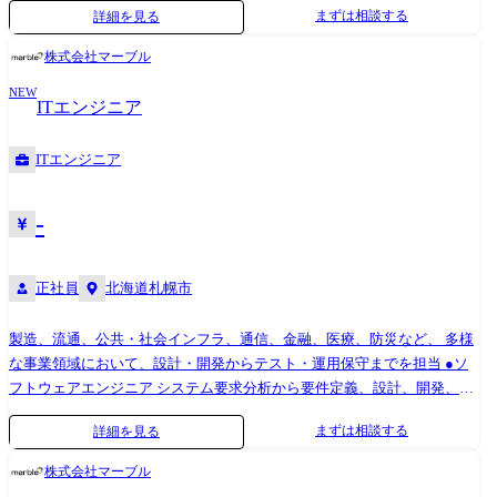
まずは相談する
詳細を見る
金融 銀行オンラインシステム、ATM、クレジット基幹システム ・官公
庁/自治体 人事評価システム、大学向け管理システム ・流通/サービ
株式会社マーブル
ス 販売管理システム、ECシステム ・社会インフラ 電力配送電システ
NEW
ム、鉄道座席予約システム ・通信 IP通信ネットワークシステム、各種
ITエンジニア
監視システム ・制御 デジタル家電、車載組み込みシステム
ITエンジニア
-
正社員
北海道札幌市
製造、流通、公共・社会インフラ、通信、金融、医療、防災など、 多様
な事業領域において、設計・開発からテスト・運用保守までを担当 ●ソ
フトウェアエンジニア システム要求分析から要件定義、設計、開発、テ
スト、運用・保守まで、 上流工程から一貫して携わり、技術力を活かし
まずは相談する
詳細を見る
て課題解決に貢献します。 ●ハードウェアエンジニア 自動車、家電製
品、医療機器などの電子機器や電子回路の 開発に携わります。 仕様検討
株式会社マーブル
から回路・基板設計、シミュレーション、 テスト・評価、マニュアル作