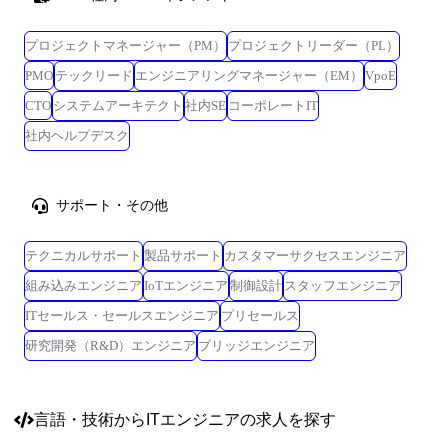
プロジェクトマネージャー（PM）
プロジェクトリーダー（PL）
PMO
テックリード
エンジニアリングマネージャー（EM）
VpoE
CTO
システムアーキテクト
社内SE
コーポレートIT
社内ヘルプデスク
サポート・その他
テクニカルサポート
製品サポート
カスタマーサクセスエンジニア
組み込みエンジニア
IoTエンジニア
制御設計
スタッフエンジニア
ITセールス・セールスエンジニア
プリセールス
研究開発（R&D）エンジニア
ブリッジエンジニア
言語・技術
からITエンジニアの求人を探す