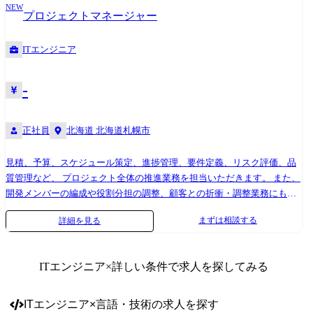
NEW
成まで、ハードウェア開発の 各工程に幅広く関与します。 ●インフラエ
プロジェクトマネージャー
ンジニア ネットワーク、サーバー、セキュリティ、クラウドなどのイン
フラ 設計、構築、運用、保守に携わります。 【主なプロジェクト】 ・
ITエンジニア
製造 物流管理システム、在庫管理システム ・金融 銀行オンラインシ
ステム、ATM、クレジット基幹システム ・官公庁/自治体 人事評価シ
ステム、大学向け管理システム ・流通/サービス 販売管理システム、
-
ECシステム ・社会インフラ 電力配送電システム、鉄道座席予約システ
ム ・通信 IP通信ネットワークシステム、各種監視システム ・制御 デ
正社員
北海道 北海道札幌市
ジタル家電、車載組み込みシステム
見積、予算、スケジュール策定、進捗管理、要件定義、リスク評価、品
質管理など、 プロジェクト全体の推進業務を担当いただきます。 また、
開発メンバーの編成や役割分担の調整、顧客との折衝・調整業務にも取
り組んでいただきます。 【主なプロジェクト】 ・製造 物流管理システ
まずは相談する
詳細を見る
ム、在庫管理システム ・金融 銀行オンラインシステム、ATM、クレジ
ット基幹システム ・官公庁/自治体 人事評価システム、大学向け管理シ
ステム ・流通/サービス 販売管理システム、ECシステム ・社会インフ
ITエンジニア
×詳しい条件で求人を探してみる
ラ 電力配送電システム、鉄道座席予約システム ・通信 IP通信ネット
ワークシステム、各種監視システム ・制御 デジタル家電、車載組み込
みシステム
ITエンジニア
×
言語・技術
の求人を探す