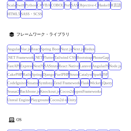
Scala
Swift
Python
C#
VBA
COBOL
Perl
SAS
Objective-C
Haskell
R言語
HTML5
SASS・SCSS
フレームワーク・ライブラリ
Angular
Vue.js
React
Spring Boot
Nuxt.js
Next.js
Redux
.NET Framework
.NET
Flutter
Tailwind CSS
Bootstrap
PhoneGap
FastAPI
Express
NestJS
SAStruts
React Native
Laravel
AngularJS
Node.js
CakePHP
Rails
Spring
Django
FuelPHP
Struts
Catalyst
Spark
JSF
CodeIgniter
Sinatra
Symfony
Zend Framework
Flask
Wicket
jQuery
Seasar2
Backbone.js
Knockout.js
Cocos2d
openFrameworks
Unreal Engine
Playground
Cocos2d-x
Unity
OS