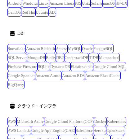
Android
Windows
Linux
Amazon Linux
iOS
Unix
Solaris
macOS
HP-UX
CentOS
Red Hat
Ubuntu
AIX
DB
Snowflake
Amazon Redshift
Access
MySQL
Oracle
PostgreSQL
SQL Server
MongoDB
Redis
DB2
CockroachDB
TiDB
Memcached
Firebase Firestore
SQLite
DynamoDB
Elasticsearch
Google Cloud SQL
Google Spanner
Amazon Aurora
Amazon RDS
Amazon ElastiCache
BigQuery
クラウド・インフラ
AWS
Microsoft Azure
Google Cloud Platform(GCP)
Docker
Kubernetes
AWS Lambda
Google App Engine(GAE)
Salesforce
Heroku
OpenStack