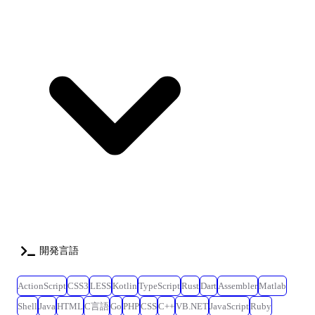
開発言語
ActionScript
CSS3
LESS
Kotlin
TypeScript
Rust
Dart
Assembler
Matlab
Shell
Java
HTML
C言語
Go
PHP
CSS
C++
VB.NET
JavaScript
Ruby