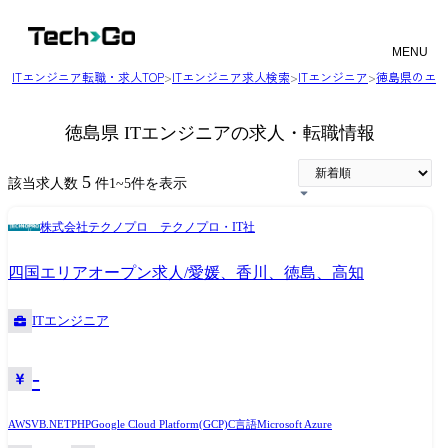
MENU
ITエンジニア転職・求人TOP
>
ITエンジニア求人検索
>
ITエンジニア
>
徳島県のエン
徳島県 ITエンジニアの求人・転職情報
5
該当求人数
件
1
~
5
件を表示
株式会社テクノプロ テクノプロ・IT社
四国エリアオープン求人/愛媛、香川、徳島、高知
ITエンジニア
-
AWS
VB.NET
PHP
Google Cloud Platform(GCP)
C言語
Microsoft Azure