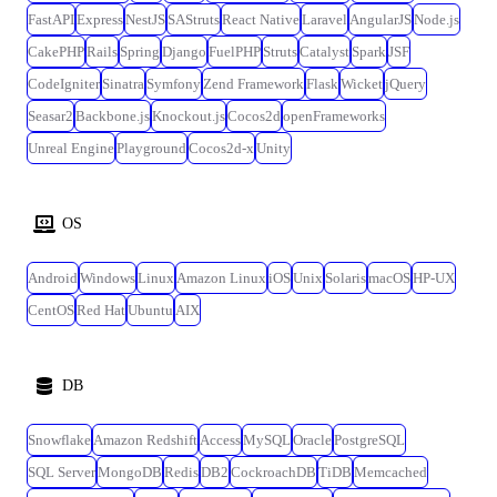
FastAPI
Express
NestJS
SAStruts
React Native
Laravel
AngularJS
Node.js
CakePHP
Rails
Spring
Django
FuelPHP
Struts
Catalyst
Spark
JSF
CodeIgniter
Sinatra
Symfony
Zend Framework
Flask
Wicket
jQuery
Seasar2
Backbone.js
Knockout.js
Cocos2d
openFrameworks
Unreal Engine
Playground
Cocos2d-x
Unity
OS
Android
Windows
Linux
Amazon Linux
iOS
Unix
Solaris
macOS
HP-UX
CentOS
Red Hat
Ubuntu
AIX
DB
Snowflake
Amazon Redshift
Access
MySQL
Oracle
PostgreSQL
SQL Server
MongoDB
Redis
DB2
CockroachDB
TiDB
Memcached