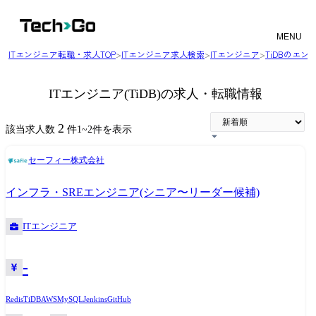
MENU
ITエンジニア転職・求人TOP
>
ITエンジニア求人検索
>
ITエンジニア
>
TiDBのエ
ITエンジニア(TiDB)の求人・転職情報
2
該当求人数
件
1
~
2
件を表示
セーフィー株式会社
インフラ・SREエンジニア(シニア〜リーダー候補)
ITエンジニア
-
Redis
TiDB
AWS
MySQL
Jenkins
GitHub