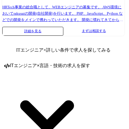
バーを鼓舞し組織力を高めていく役割の実践 組織的なプラクティスやプ
ロセスの改善提案と実践、他グループとの共有 ※リーダーとなっても一
HRTech事業の総合職として、WEBエンジニアの募集です。 AWS環境に
定の開発・プレイング業務は含まれます セーフィーでは、技術力で開発
おいてrakusaiの開発(自社開発)を行います。 PHP、JavaScript、Python な
を導くシニアエンジニア・テックリード、ピープルマネジメント特化で
どでの開発をメインで携わっていただきます。 開発に慣れてきてからは
組織づくりを担うリーダー、どちらのキャリア観も最大限尊重し、個人
適性に応じたキャリアを形成することが可能です。 具体的には… ●AWS
まずは相談する
詳細を見る
が思い描く、それぞれの活躍を遂げられるよう、組織でサポートしてい
を利用したインフラ構築 ●メンバー管理(進捗管理、メンバー育成、1on1
ます。 「マネジメントスキルの有無」によって年収・評価への差をつけ
ミーティング、文化/マインドの熟成) ●エンドユーザー/顧客と実業務の
る一般的な基準とは異なり、エンジニア職専用の、シニアエンジニアと
折衝 ●アプリ開発の上流設計(要件、基本設計) (変更の範囲)会社の定める
ITエンジニア
×詳しい条件で求人を探してみる
リーダー、それぞれのキャリアに合わせた並列の基準を持っており、そ
業務 ※グループ会社への出向を含む サービス概要 rakusai お客様が既に
の職能自体でのパフォーマンス・活躍によって正当に評価される環境で
お使いの採用管理システムと弊社サービスを連携させ、【採用管理の自
す。 尚、具体の方向性の決定は、選考にてすり合わせを行っておりま
動化】を行っています。 応募者情報の取得、面接設定の自動化、設定し
ITエンジニア
×
言語・技術
の求人を探す
す。 また、ご参画後に関しても、常時の1on1にてご相談いただきつつ、
た面接日時を既存のサービスに反映するなど、お客様のニーズに合わせ
キャリアチェンジいただける仕組みになっています。 ●使っている技
て自動化のシステムを作成していきます。 採用管理システムは求人情報
術・ツール 開発言語:Python、 ShellScript インフラ:AWS データベー
の管理や、自動で求人出稿を行うツールです。 また、出稿した求人から
ス:MySQL、 Redis、PostgreSQL、TiDB (検証中) 構成管理ツー
きた応募者の管理も行っています。 技術スタック 言語:PHP、Python、
ル:Terraform、Ansible、Packer 監視:Prometheus、 Grafana、PagerDuty、
JavaScript、HTML、CSS フレームワーク:Laravel、Django、WorPress、
StatusCake、Sentry、Datadog CI/CD:GitHub Actions その他:GitHub、
Vue.js サーバ、ツール等:AWS、Git(Gitlab)、MySQL、Docker 一日のスケ
Docker、 Fluent Bit、Redash ●従事すべき業務の変更の範囲 <雇入れ直後
ジュール(例) 09:00～13:00 開発タスク 13:00～14:00 休憩 14:00～15:00
>システムの設計・開発・デザイン、その他これらに付随する一切の業務
お客様とMTG 15:00～19:00 開発タスク 19:00～20:00 社内MTG(チーム会
<変更の範囲> 会社の定める業務
議/プロジェクトごとの会議など)当日の進捗確認・翌日のタスクの整理