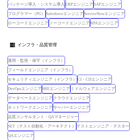
パッケージ導入・システム導入
ERPエンジニア
SAPエンジニア
プログラマー（PG）
Salesforceエンジニア
ServiceNowエンジニア
ローコードエンジニア
ノーコードエンジニア
RPAエンジニア
インフラ・品質管理
運用・監視・保守（インフラ）
フィールドエンジニア（インフラ）
セキュリティエンジニア（インフラ）
CI・CDエンジニア
DevOpsエンジニア
SREエンジニア
ミドルウェアエンジニア
データベースエンジニア
クラウドエンジニア
ネットワークエンジニア
サーバーエンジニア
品質コンサルタント・QAマネージャー
SET（テスト自動化・アーキテクト）
テストエンジニア・テスター
QAエンジニア