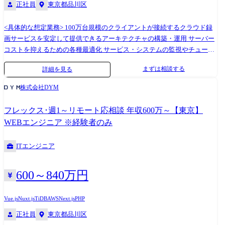
正社員
東京都品川区
<具体的な想定業務> 100万台規模のクライアントが接続するクラウド録
画サービスを安定して提供できるアーキテクチャの構築・運用 サーバー
コストを抑えるための各種最適化 サービス・システムの監視やチューニ
ング等の運用 など <チャレンジポイント> 2,000台以上のサーバーを無停
まずは相談する
詳細を見る
止で常時稼働させるための、高可用性が要求されるクラウドインフラの
構築・安定運営 技術負債の解消とプラットフォーム全体の最適化 サーバ
株式会社DYM
ー台数増加に伴うトイルの増加やメンテナンス工数増加への対応と削減
次世代技術の導入と新領域への挑戦 トランザクションの増加に伴うDBレ
フレックス･週1～リモート応相談 年収600万～【東京】
イヤーの複雑性解消を目的とした、データベース技術の検証・導入 ●リ
WEBエンジニア ※経験者のみ
ーダー候補について 開発の最前線で活躍し、エンジニアとしての技術力
をストイックに磨き続け、その力でプロダクト開発をけん引いただくテ
ITエンジニア
ックリードとは異なり、リーダーは業務内容にマネジメント要素を含ん
でおり、メンバーの育成や開発プロジェクトのマネジメントなども担っ
ていただくポジションです。 <業務イメージ> 5名〜6名程のチームメンバ
600～840万円
ーの育成‧教育 100万台規模のクライアントが接続するクラウド録画サー
ビスを安定して提供できるアーキテクチャの設計‧開発の推進 クラウドコ
Vue.js
Nuxt.js
TiDB
AWS
Next.js
PHP
ストを抑えるための各種最適化の推進 サービス‧システムの監視やチュー
正社員
東京都品川区
ニング等の運⽤の推進 組織目標に向かって継続的に活動することでメン