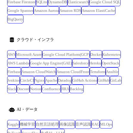
Firebase Firestore
SQLite
DynamoDB
Elasticsearch
Google Cloud SQL
Google Spanner
Amazon Aurora
Amazon RDS
Amazon ElastiCache
BigQuery
クラウド・インフラ
AWS
Microsoft Azure
Google Cloud Platform(GCP)
Docker
Kubernetes
AWS Lambda
Google App Engine(GAE)
Salesforce
Heroku
OpenStack
Firebase
Amazon CloudWatch
Amazon CloudFront
Terraform
Ansible
Jenkins
CircleCI
Nginx
Apache
Datadog
GitHub Actions
GitHub
GitLab
Slack
Discord
Notion
Confluence
JIRA
Backlog
AI・データ
Kaggle
機械学習
自然言語処理
画像認識
音声認識
RAG
MLOps