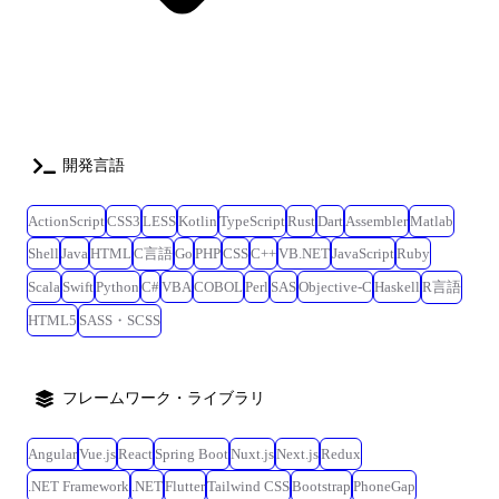
開発言語
ActionScript
CSS3
LESS
Kotlin
TypeScript
Rust
Dart
Assembler
Matlab
Shell
Java
HTML
C言語
Go
PHP
CSS
C++
VB.NET
JavaScript
Ruby
Scala
Swift
Python
C#
VBA
COBOL
Perl
SAS
Objective-C
Haskell
R言語
HTML5
SASS・SCSS
フレームワーク・ライブラリ
Angular
Vue.js
React
Spring Boot
Nuxt.js
Next.js
Redux
.NET Framework
.NET
Flutter
Tailwind CSS
Bootstrap
PhoneGap