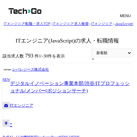
MENU
ITエンジニア転職・求人TOP
>
ITエンジニア求人検索
>
ITエンジニア
>
JavaScri
ITエンジニア(JavaScript)の求人・転職情報
793
該当求人数
件
1
~
30
件を表示
レバレジーズ株式会社
NEW
デジタルイノベーション事業本部/渋谷/ITプロフェッシ
ョナル/メンバー(ポジションサーチ)
ITエンジニア
-