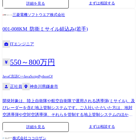
まずは相談する
詳細を見る
で実施しています。 エンドユーザーの要求/仕様調整や評価に直接関わっ
によっては会社外の職務に従事させるため出向又は転任を命じることが
て、ご自身の設計/製造スキルを磨きませんか。 業務詳細: システム開発
ある。
三菱電機ソフトウエア株式会社
期間は1年～3年、プロジェクト規模は数名～百名超、複数プロジェクト
が並走しています。 システムは一定周期での換装を予定します。 時期に
001-008KM_防衛ミサイル組込み(若手)
より繁閑はありますが、残業平均は25時間/月程度です。(メリハリあり
ます。) 入社後一定期間、指導役の社員によるOJTにて、ソフトウェア開
ITエンジニア
発プロセス、開発環境及び開発手法を身に着けていただくほか、必要に
応じて技術講座による教育を実施します。 使用言語はJavaがメイン、DB
アクセスを多用します。 ※詳細については面接内でご説明いたします。
550～800万円
キャリア: 当該システムの開発プロセス経験を経て、将来はプロジェクト
マネジメントや事業マネジメントへ進む道、あるいはSE、SWスペシャリ
Java
C言語
C++
JavaScript
Python
C#
ストへの道も選択できます。 定期的に上長とのキャリア面談の機会があ
正社員
神奈川県鎌倉市
り、現在の評価や将来目指すべきポジションについて、ご本人の意向を
踏まえた擦り合わせを行っています。 【変更の範囲】会社の定める業務
開発対象は、陸上自衛隊や航空自衛隊で運用される誘導弾(ミサイル)、及
※ ※業務の都合によっては会社外の職務に従事させるため出向又は転任
びレーダーを含む地上管制システムです。ご入社いただいた方は、地対
を命じることがある。
空誘導弾や空対空誘導弾、それらを管制する地上管制システムのほか、
開発で使用する各種試験装置のソフトウェア開発をご担当いただきま
まずは相談する
詳細を見る
す。 要件定義は三菱電機(株)と弊社が並列で協業し、MESWが強みとす
るSW基本設計～開発・評価フェーズを順次実施していきます。 三菱電
株式会社ココロザシ