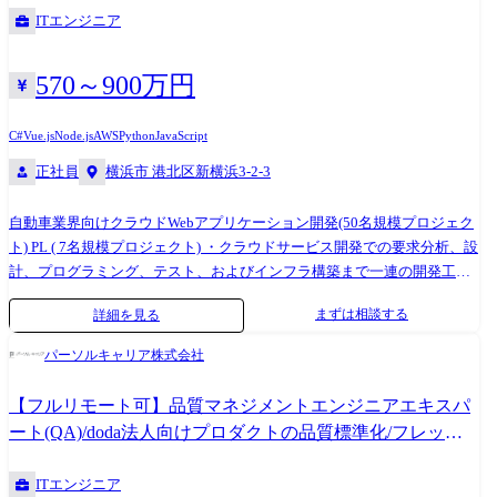
ITエンジニア
570～900万円
C#
Vue.js
Node.js
AWS
Python
JavaScript
正社員
横浜市 港北区新横浜3-2-3
自動車業界向けクラウドWebアプリケーション開発(50名規模プロジェク
ト) PL ( 7名規模プロジェクト) ・クラウドサービス開発での要求分析、設
計、プログラミング、テスト、およびインフラ構築まで一連の開発工程
を担当。 ・顧客との仕様調整や設計レビューを行いながら、チームリー
まずは相談する
詳細を見る
ダーとしてプロジェクトを推進。 ・AIや自動化を活用した開発業務の効
率化を推進。 ・市場導入後の保守(顧客問い合わせ)対応を元にした品質
パーソルキャリア株式会社
改善を推進。
【フルリモート可】品質マネジメントエンジニアエキスパ
ート(QA)/doda法人向けプロダクトの品質標準化/フレック
ス
ITエンジニア