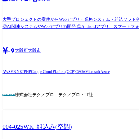
大手プロジェクトの案件からWebアプリ・業務システム・組込ソフト等の開発業務 サーバー、ネットワーク等の
◎AI関連システムやWebアプリの開発 ◎Androidアプリ、スマートフォン分野での各種開発 ◎ECサ
システム開発 ◎顧客向けシステム開発・運用・保守 <組込制御ソフトウェア開発> ◎車載系制御システム開発 ◎IoT画像処理制御開発 <インフラ構築> ◎大手Sier社内情報基盤構築
PJ(Windows Server) ◎大手メーカー基幹システムクラウド構築(AWS,Azur
社の定める業務
-
大阪府大阪市
AWS
VB.NET
PHP
Google Cloud Platform(GCP)
C言語
Microsoft Azure
株式会社テクノプロ テクノプロ・IT社
004-025WK_組込み(空調)