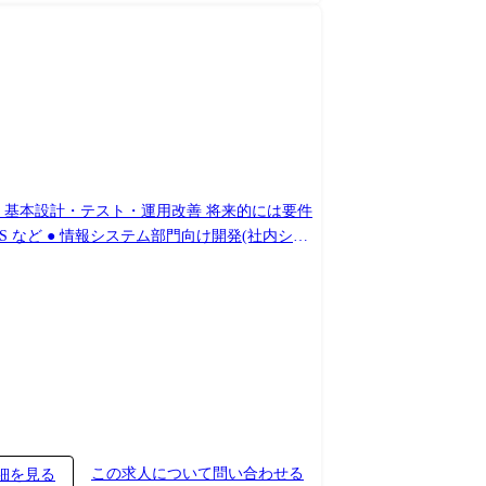
計・基本設計・テスト・運用改善 将来的には要件
発(社内シス
管理、運用改善、セキュリティ対応 多様な技術
ure/生成AIツール など プロジェクト
るWebシステム開発 ●活かせるスキル/ご経験 ・
Sでの開発経験 ・Apex+Visualforceでの
この求人について問い合わせる
細を見る