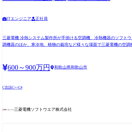
ITエンジニア
正社員
三菱電機 冷熱システム製作所が手掛ける空調機、冷熱機器のソフト
調機器のほか、寒冷地、植物の栽培など様々な場面で三菱電機の空調機
通信制御などの開発をご担当いただきます。 <業務詳細> 同一構内の三菱電機の開発エンジニアと連携して、要求仕様の分析から入り設計、プログラミング、テストまで一連の工程を実施
します。 ベース機種開発と派生機種開発が混在しており、複数名での
なっており、複数の機種開発がありますので、開発案件は常時ありま
600～900万円
和歌山県和歌山市
す。 <開発環境> 言語:C言語 マイコン:16/32bitマイコン ※OSは非搭載 将来的にはμItron系RTOSの知識が必要となってきますのでご興味がある方は歓迎します。 【変更の範囲】会社の定め
る業務※ ※業務の都合によっては会社外の職務に従事させるため出向又は転任を命じることがある。 入社後のキャリアステップ
C言語
C++
C#
三菱電機ソフトウエア株式会社