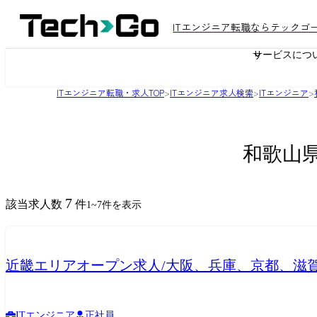
ITエンジニア転職ならテックゴ
サービスにつ
ITエンジニア転職・求人TOP
>
ITエンジニア求人検索
>
ITエンジニア
>
和歌山県
7
該当求人数
件
1
~
7
件を表示
近畿エリアオープン求人/大阪、兵庫、京都、滋
ITエンジニア
正社員