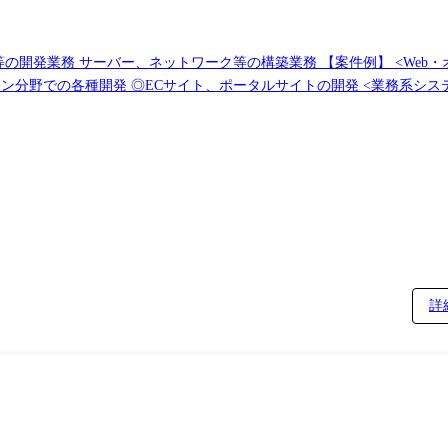
構築業務 【案件例】 <Web・オープン系システム> ◎大手金融システム開発
イト、ポータルサイトの開発 <業務系システム> ◎顧客管理システム開発 ◎医療・福祉系
e,Google) ◎インフラ仮想基盤構築(Citrix,Vmware) ◎基幹ネットワークの更
詳