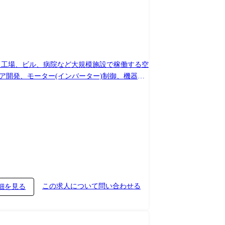
、工場、ビル、病院など大規模施設で稼働する空
ア開発、モーター(インバーター)制御、機器間
モデルチェンジは1機種3年～5年のサイクルと
コーディング・評価までの一連の工程を対応しま
程開発担当者を経験し、その後は開発リーダーとしてご活躍を期待します。
この求人について問い合わせる
細を見る