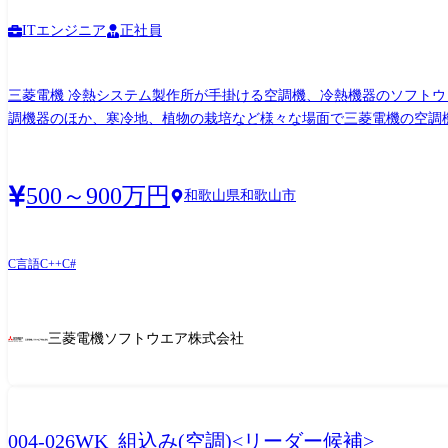
ITエンジニア
正社員
三菱電機 冷熱システム製作所が手掛ける空調機、冷熱機器のソフト
調機器のほか、寒冷地、植物の栽培など様々な場面で三菱電機の空調機
通信制御などの開発をご担当いただきます。 <業務詳細> 同一構内の三菱電機の開発エンジニアと連携して、要求仕様の分析から入り設計、プログラミング、テストまで一連の工程を実施
します。 ベース機種開発と派生機種開発が混在しており、複数名での
なっており、複数の機種開発がありますので、開発案件は常時ありま
500～900万円
和歌山県和歌山市
す。 <開発環境> 言語:C言語 マイコン:16/32bitマイコン ※OSは非搭載 将来的にはμItron系RTOSの知識が必要となってきますのでご興味がある方は歓迎します。 【変更の範囲】会社の定め
る業務※ ※業務の都合によっては会社外の職務に従事させるため出
C言語
C++
C#
三菱電機ソフトウエア株式会社
004-026WK_組込み(空調)<リーダー候補>