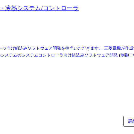
空調・冷熱システム/コントローラ
ーラ向け組込みソフトウェア開発を担当いただきます。 三菱電機が作
ックの実装 ・開発に関するドキュメント作成、レビュー対応 ※案件にもよりますが、3～
階的に設計工程へステップアップできる環境です。 【開発環境】 使用言語:C言語 OS:組
詳