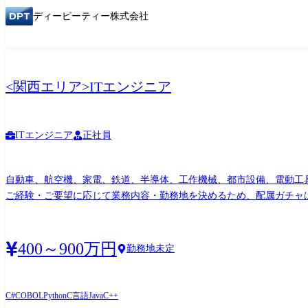
ディーピーティー株式会社
<関西エリア>ITエンジニア
ITエンジニア
正社員
自動車、航空機、家電、鉄道、半導体、工作機械、都市設備、電動工
ご経験・ご要望に応じて業務内容・勤務地を決めるため、配属ガチャはありません。 事例 ・PCR検査装置のソフトウェア開発 ・自動運転関連のシステム開
ングゲーム開発 ・窓の開閉、エンジン、ブレーキなどの車載ECU開発 ・
のシステム開発 ・エレベーターの誤作動時追跡システムの開発 ・電動
AED組み込みシステム ・鉄道運転シミュレーター開発 ・etc…
400～900万円
勤務地未定
C#
COBOL
Python
C言語
Java
C++