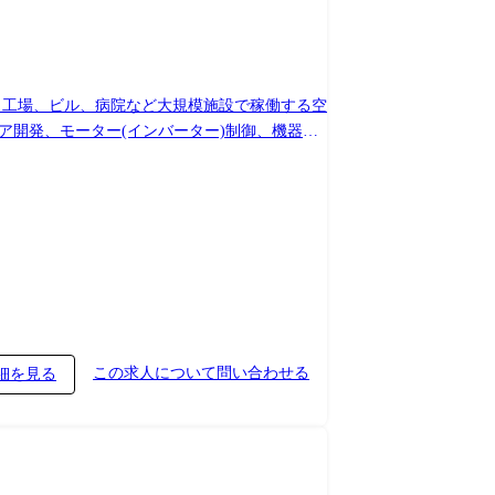
、工場、ビル、病院など大規模施設で稼働する空
ア開発、モーター(インバーター)制御、機器間
モデルチェンジは1機種3年～5年のサイクルと
コーディング・評価までの一連の工程を対応しま
この求人について問い合わせる
細を見る