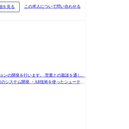
この求人について問い合わせる
細を見る
ョンの開発を行います。 営業との面談を通し、
Auto」関連の開発 ・FA（工場の自動化）関連
)の役モノの制御や演出(サウンド)の制御 ・