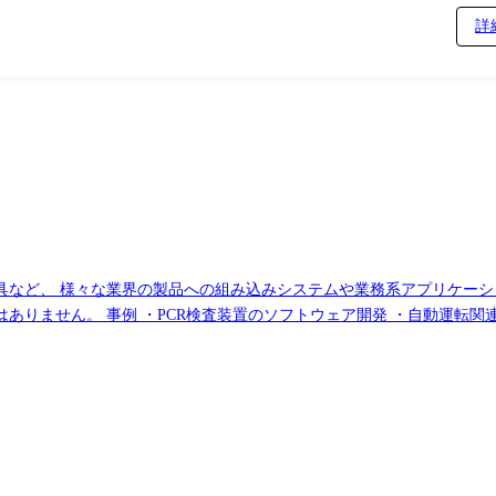
詳
具など、 様々な業界の製品への組み込みシステムや業務系アプリケーシ
発 ・AR技術を使ったシューティ
自動二輪（バイク）のエンジンECU開発 ・カーナビアプリ「Android 
工具のモーター充電、バッテリー制御ソフトの設計 ・遊戯機器(パチンコ