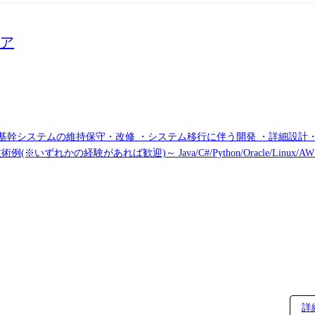
リア
 ・基幹システムの維持保守・改修 ・システム移行に伴う開発 ・詳細設
迎)～ Java/C#/Python/Oracle/Linux/AWS など ● 情報システム部門向け開
維持保守 ・RPA・スクリプトなどの業務効率化ツール開発 ・システム
迎)～ Java/VB.NET/C++/C♯/COBOL/PL/SQL/RPA/AWS・Az
ーション ●業務内容 PHP、Laravel、Javascript、Java によ
業務内容 ・金融業顧客向けDXシステム構築 ・Salesforceプラッ
ステム開発経験 Java、PHP、C# ・詳細設計経験 ・JavaScriptやCS
詳