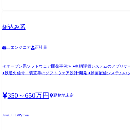
組込み系
ITエンジニア
正社員
≪オープン系ソフトウェア開発事例≫ ●車輌評価システムのアプリケーシ
●鉄道史信号・装置等のソフトウェア設計/開発 ●動画配信システムのソフト
350～650万円
勤務地未定
Java
C++
C#
Python