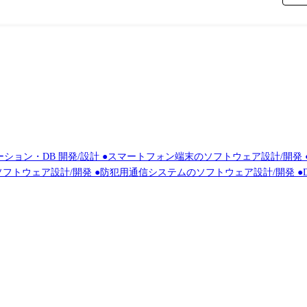
ョン・DB 開発/設計 ●スマートフォン端末のソフトウェア設計/開発
ウェア設計/開発 ●防犯用通信システムのソフトウェア設計/開発 ●Deep
製品) ●Wi-Fi、Bluetooth(R)の無線通信技術を活かした農業用環境測定システム(自社製品） 配属は、あなたのこれま