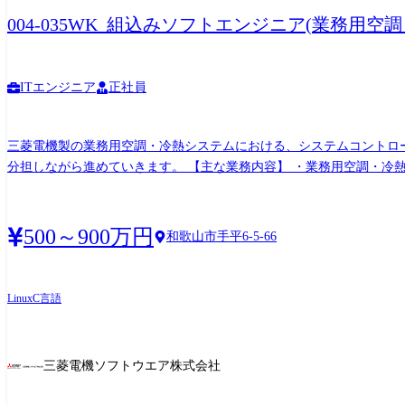
004-035WK_組込みソフトエンジニア(業務用
ITエンジニア
正社員
三菱電機製の業務用空調・冷熱システムにおける、システムコントロ
分担しながら進めていきます。 【主な業務内容】 ・業務用空調・冷熱システムのシステムコントローラ向け組込みソフトウェア開発 (制御・状態監視を中心とした機能開発) ・要求仕様を
もとにした、設計・実装・機能試験業務 ・通信機能を含む製品開発における、関連ロジ
チームで開発を行います。 ※まずは実装・試験を中心に担当し、製品理解を深めながら、段
OS(μITRON、組込みLinux 等/案件による) 【製品例】 システムリモコン(PAC-SF50AT 等) 【変更の範囲】会社の定める業務※ ※業務の都合によっては会社外の職務に従事させるため出向又
500～900万円
和歌山市手平6-5-66
は転任を命じることがある。
Linux
C言語
三菱電機ソフトウエア株式会社