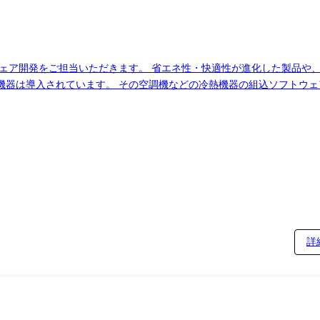
ウェア開発をご担当いただきます。 省エネ性・快適性が進化した製品や
器は導入されています。 その空調機などの冷熱機器の組込ソフトウェ
チーム体制で開発を進めています。協力会社への委託部分もあります。 
す。 案件や人員状況から、当社の社員、協力会社の双方が共に設計・
向又は転任を命じることがある。
詳