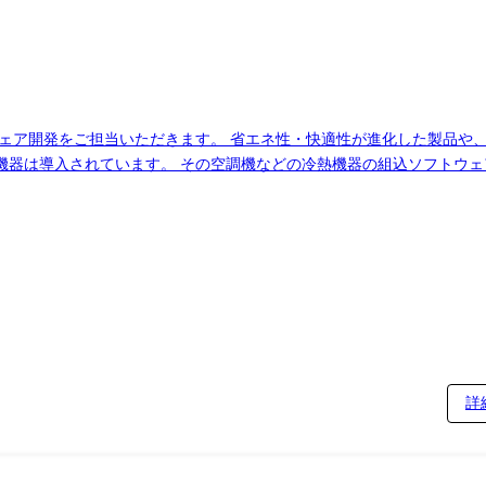
ウェア開発をご担当いただきます。 省エネ性・快適性が進化した製品や
器は導入されています。 その空調機などの冷熱機器の組込ソフトウェ
チーム体制で開発を進めています。協力会社への委託部分もあります。 
す。 案件や人員状況から、当社の社員、協力会社の双方が共に設計・
 グループリーダーの元、複数人での開発を経験しその後主
担当として開発を担当いただきます。開発のフォローは常時グループリーダーが行います。 3年～5年
詳