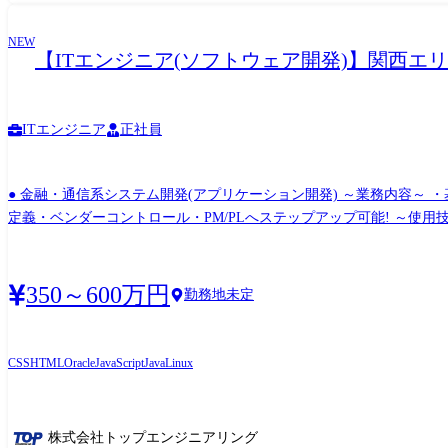
NEW
【ITエンジニア(ソフトウェア開発)】関西エ
ITエンジニア
正社員
● 金融・通信系システム開発(アプリケーション開発) ～業務内容～
定義・ベンダーコントロール・PM/PLへステップアップ可能! ～使用技術例(※いずれかの経験があれば歓
テム・業務効率化ツール) ～業務内容～ ・社内向けシステムの開発・
に触れながら、幅広い領域でスキルを伸ばせます! ～使用技術例(※いずれかの経験があれば歓
紹介 ①勤怠管理・経費精算システムなどWebシステムの エンハンス及びマイグレ
350～600万円
勤務地未定
HP(Laravel)での開発経験 ・Java、Javascriptでの開発経験 ・詳細設計以降の経験 ●勤務地 大阪府北浜 ②Salesforce 開発・導入 ●
トフォーム上での設計、開発、テスト、導入支援 ●活かせるご経験/スキル ・WEBシ
開発経験 etc. ●勤務地 大阪府 肥後橋
CSS
HTML
Oracle
JavaScript
Java
Linux
株式会社トップエンジニアリング