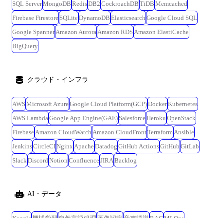
SQL Server
MongoDB
Redis
DB2
CockroachDB
TiDB
Memcached
Firebase Firestore
SQLite
DynamoDB
Elasticsearch
Google Cloud SQL
Google Spanner
Amazon Aurora
Amazon RDS
Amazon ElastiCache
BigQuery
クラウド・インフラ
AWS
Microsoft Azure
Google Cloud Platform(GCP)
Docker
Kubernetes
AWS Lambda
Google App Engine(GAE)
Salesforce
Heroku
OpenStack
Firebase
Amazon CloudWatch
Amazon CloudFront
Terraform
Ansible
Jenkins
CircleCI
Nginx
Apache
Datadog
GitHub Actions
GitHub
GitLab
Slack
Discord
Notion
Confluence
JIRA
Backlog
AI・データ