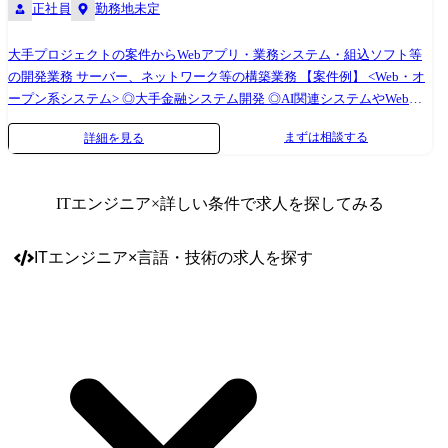
正社員
勤務地未定
大手プロジェクトの案件からWebアプリ・業務システム・組込ソフト等
の開発業務 サーバー、ネットワーク等の構築業務 【案件例】 <Web・オ
ープン系システム> ◎大手金融システム開発 ◎AI関連システムやWebア
プリの開発 ◎Androidアプリ、スマートフォン分野での各種開発 ◎ECサ
まずは相談する
詳細を見る
イト、ポータルサイトの開発 <業務系システム> ◎顧客管理システム開発
◎医療・福祉系システム開発 ◎顧客向けシステム開発・運用・保守 <組
込制御ソフトウェア開発> ◎車載系制御システム開発 ◎IoT画像処理制御
ITエンジニア
×詳しい条件で求人を探してみる
開発 <インフラ構築> ◎大手Sier社内情報基盤構築PJ(Windows Server) ◎大
手メーカー基幹システムクラウド構築(AWS,Azure,Google) ◎インフラ仮
想基盤構築(Citrix,Vmware) ◎基幹ネットワークの更改(設計、構築、導入
ITエンジニア
×
言語・技術
の求人を探す
支援) (変更の範囲)会社の定める業務