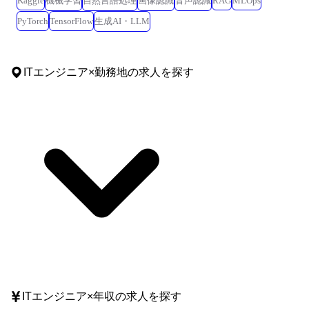
Kaggle
機械学習
自然言語処理
画像認識
音声認識
RAG
MLOps
PyTorch
TensorFlow
生成AI・LLM
ITエンジニア
×
勤務地
の求人を探す
ITエンジニア
×
年収
の求人を探す