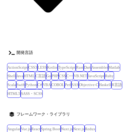
開発言語
ActionScript
CSS3
LESS
Kotlin
TypeScript
Rust
Dart
Assembler
Matlab
Shell
Java
HTML
C言語
Go
PHP
CSS
C++
VB.NET
JavaScript
Ruby
Scala
Swift
Python
C#
VBA
COBOL
Perl
SAS
Objective-C
Haskell
R言語
HTML5
SASS・SCSS
フレームワーク・ライブラリ
Angular
Vue.js
React
Spring Boot
Nuxt.js
Next.js
Redux