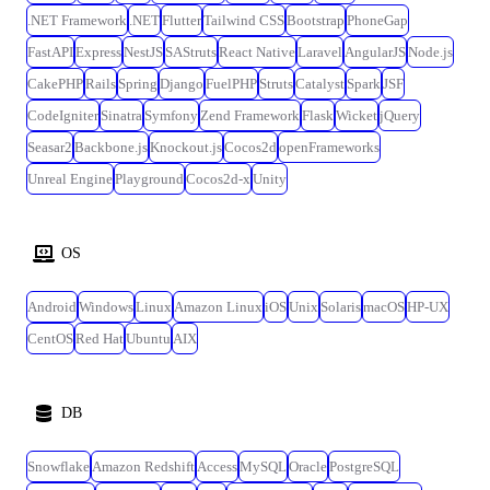
.NET Framework
.NET
Flutter
Tailwind CSS
Bootstrap
PhoneGap
FastAPI
Express
NestJS
SAStruts
React Native
Laravel
AngularJS
Node.js
CakePHP
Rails
Spring
Django
FuelPHP
Struts
Catalyst
Spark
JSF
CodeIgniter
Sinatra
Symfony
Zend Framework
Flask
Wicket
jQuery
Seasar2
Backbone.js
Knockout.js
Cocos2d
openFrameworks
Unreal Engine
Playground
Cocos2d-x
Unity
OS
Android
Windows
Linux
Amazon Linux
iOS
Unix
Solaris
macOS
HP-UX
CentOS
Red Hat
Ubuntu
AIX
DB
Snowflake
Amazon Redshift
Access
MySQL
Oracle
PostgreSQL