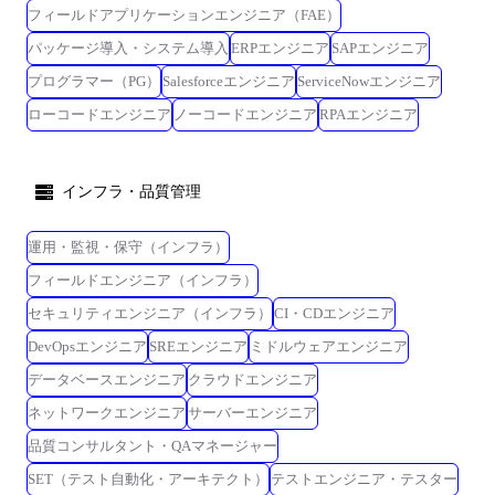
フィールドアプリケーションエンジニア（FAE）
パッケージ導入・システム導入
ERPエンジニア
SAPエンジニア
プログラマー（PG）
Salesforceエンジニア
ServiceNowエンジニア
ローコードエンジニア
ノーコードエンジニア
RPAエンジニア
インフラ・品質管理
運用・監視・保守（インフラ）
フィールドエンジニア（インフラ）
セキュリティエンジニア（インフラ）
CI・CDエンジニア
DevOpsエンジニア
SREエンジニア
ミドルウェアエンジニア
データベースエンジニア
クラウドエンジニア
ネットワークエンジニア
サーバーエンジニア
品質コンサルタント・QAマネージャー
SET（テスト自動化・アーキテクト）
テストエンジニア・テスター