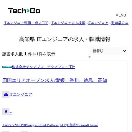
MENU
ITエンジニア転職・求人TOP
>
ITエンジニア求人検索
>
ITエンジニア
>
高知県のエン
高知県 ITエンジニアの求人・転職情報
1
該当求人数
件
1
~
1
件を表示
株式会社テクノプロ テクノプロ・IT社
四国エリアオープン求人/愛媛、香川、徳島、高知
ITエンジニア
-
AWS
VB.NET
PHP
Google Cloud Platform(GCP)
C言語
Microsoft Azure