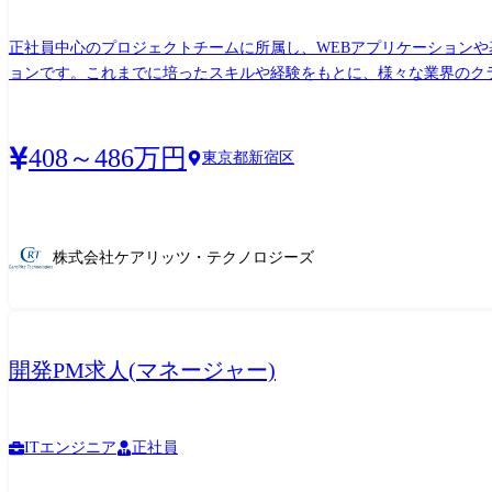
正社員中心のプロジェクトチームに所属し、WEBアプリケーション
ョンです。これまでに培ったスキルや経験をもとに、様々な業界のクライアントに貢献することが可能です。 「従事する
テム関連業務全般及び会社の定める業務全般
408～486万円
東京都新宿区
株式会社ケアリッツ・テクノロジーズ
開発PM求人(マネージャー)
ITエンジニア
正社員