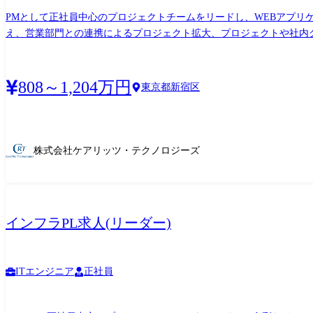
PMとして正社員中心のプロジェクトチームをリードし、WEBアプ
え、営業部門との連携によるプロジェクト拡大、プロジェクトや社内グループにおける人材育成などの
メンバー5~20名程度のチーム管理、開発支援 ・お客様との密なコ
での一貫した対応 ●お客様のビジネスサイドへの社員支援PMO(全体管理や要件整理、業務分析など) ・お客様のビジネス部門とやりとりしながら、ビジネスをITやプロダクトへ落とし込
み、各部門責任者に対し、適切な提案、報告、相談、分析 ・担当プ
808～1,204万円
東京都新宿区
ム開発部隊と共にシステム要件定義書作成、指摘対応、経営層への報告書類作成支援 ●お客様のアカウントマネージャーとしてプロジェクト横断での開
規領域へのソリューション提案 ●社内組織管理 ・管下のリーダーに対するマネジメント支援や、経営会議における論議・提言と決定事項の迅速な実行・展開等 ・所属する社内グループでの
研修企画・運営 ・営業部との協業、採用活動協力など関係部署との関係構築と業務協力 「従事する業務の内容」 雇入れ直後:システム関連業務全般
び会社の定める業務全般
株式会社ケアリッツ・テクノロジーズ
インフラPL求人(リーダー)
ITエンジニア
正社員