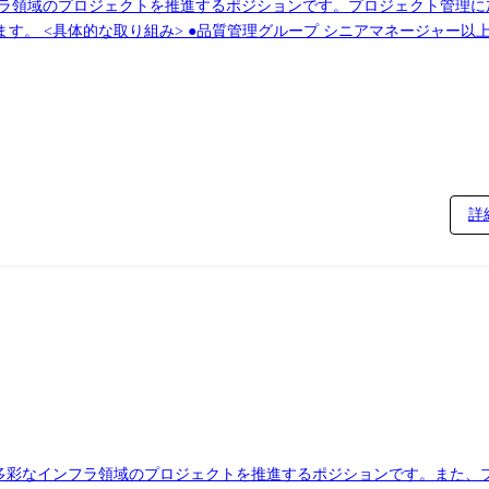
フラ領域のプロジェクトを推進するポジションです。プロジェクト管理に
では、全社横断的
、組織としてのロジックに組成していきます。 ●リーダー以上同士の会議 各プロジェクトにお
み紹介などを行う会議を開催し、ナレッジの共有、プロジェクトの垣根
実現できる再現性の高い組織に変革をしていきたいと考えており、現在
ェクト推進、後進育成などを担っていただける方、ご一緒に事業拡大を牽
システム関連業務全般及び会社
詳
、多彩なインフラ領域のプロジェクトを推進するポジションです。また、