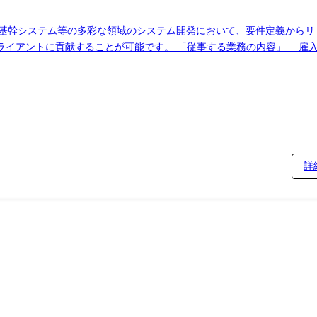
や基幹システム等の多彩な領域のシステム開発において、要件定義からリ
業務の内容」 雇入れ直後:システム関連業務全般 変更の範囲:シス
詳