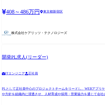
408～486万円
東京都新宿区
株式会社ケアリッツ・テクノロジーズ
開発PL求人(リーダー)
ITエンジニア
正社員
PLとして正社員中心のプロジェクトチームをリードし、WEBアプリ
や方針を組織内に浸透させ、人材育成や採用・営業協力を通じて会社の継続的な成長に貢献いただきます。 <具体的な取り組
管理グループでは、全社横断的な品質レベル向上に向けた施策検討、プロジ
同士の会議 各プロジェクトにおける課題や解決事例の紹介、新規プ