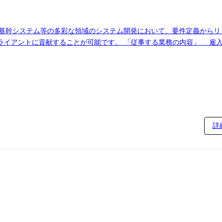
や基幹システム等の多彩な領域のシステム開発において、要件定義からリ
業務の内容」 雇入れ直後:システム関連業務全般 変更の範囲:シス
詳