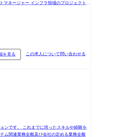
担 等) ・クライアントおよびステークホルダ
査およびシステム要件定義の支援 ・担当プロ
 組織力強化お
との協業、採用活動への協力など関係部署との
この求人について問い合わせる
細を見る
以上のコミュニケーション機会をつくっていま
ライムベンダーとしてSI案件を獲得するための
いただける方を幹部候補としてお迎えしていま
ョンです。 これまでに培ったスキルや経験を
業務全般 変更の範囲:システム関連業務全般及び会社の定める業務全般