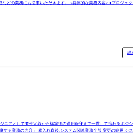
容> ●プロジェクトマネージャー インフラ領域のプロジェクトに
プロジェクト全体のマネジメント(進捗管理、見積作成、要員配置・役割分
支援 顧客のビジネス部門と連携し、ビジネス要求をシステ
コミュニケーションを通じた業務要件の整理 ・ビジネス要求定義書の精
での支援およびビジネス拡大
 ・顧客の潜在ニーズの発掘および新規領域へのソリューション提案 ●組織マネジメント
マネジメント支援 ・社内グループにおける研修企画・運営 ・営業部門
詳
していきます。 ●リーダー以上同士の会議 各プロジェクトにおける課題や解決事
会議を開催し、ナレッジの共有、プロジェクトの垣根を超えたリーダー
現できる再現性の高い組織に変革をしていきたいと考えており、現在プ
クト推進、後進育成などを担っていただける方、ご一緒に事業拡大を牽引
ム関連業務全般及び会社の
ンジニアとして要件定義から構築後の運用保守まで一貫して携わるポジシ
、様々な業界のクライアントに貢献することが可能です。 「従事する業務の内容」 雇入れ直後:システム関連