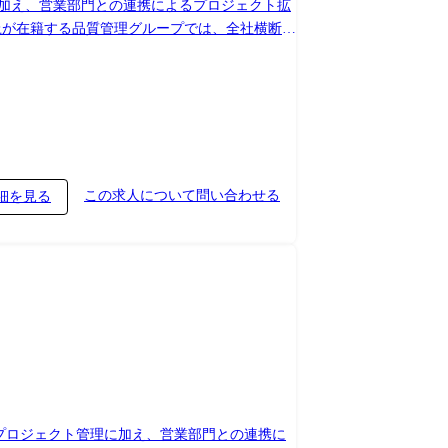
加え、営業部門との連携によるプロジェクト拡
を超えたリーダー以上のコミュニケーション機
プライムベンダーとしてSI案件を獲得するため
引いただける方を幹部候補としてお迎えしてい
この求人について問い合わせる
細を見る
プロジェクト管理に加え、営業部門との連携に