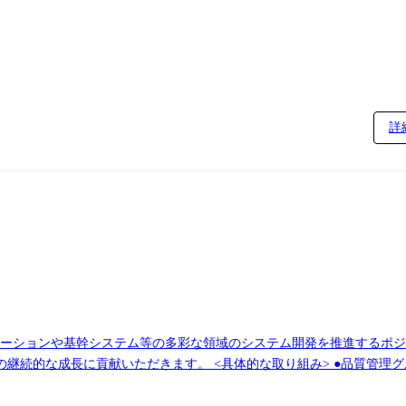
詳
ケーションや基幹システム等の多彩な領域のシステム開発を推進するポジ
み> ●品質管理グループ シニアマネージャー以上が在籍する品質
ェクトで課題を抱えている際の相談窓口にもなり、組織としてのロジックに組
ロジェクトの創出に向けた取り組み紹介などを行う会議を開催し、ナレ