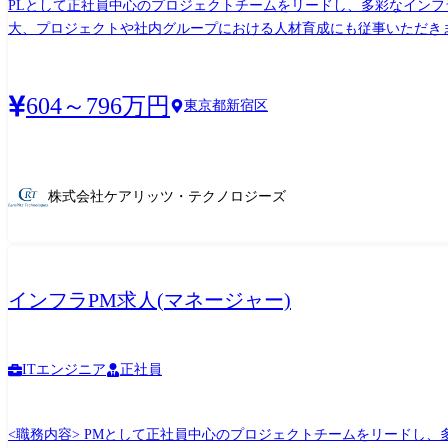
PLとして正社員中心のプロジェクトチームをリードし、多彩なイン
大、プロジェクトや社内グループにおける人材育成にも従事いただきます。 <具体的な取り組み> ●品質管理グループ シニアマネージャー以上が在籍する品質管理グループ
な品質レベル向上に向けた施策検討、プロジェクトで課題を抱えている際の相談窓口にもなり
ける課題や解決事例の紹介、新規プロジェクトの創出に向けた取り組
会をつくっています。 現状IT化を「目的」としたサービス提供に留まってしまうプロジェクトも正直見られ、そこが大きな課題に感じております。しかし、今後においては、錯覚すること
604～796万円
東京都新宿区
なくIT化を「手段」として捉えて企画・提案し、お客様の課題解決を
の顧客課題(見えないシーズ)の発見やヒアリングから提案、プロジ
ます。そのため経営課題解決への取り組みにも横断的に取り組むことが可能です。 「従事する業務の内容」 雇入れ直後:システム関連業務全般 変更の範囲:
の定める業務全般
株式会社ケアリッツ・テクノロジーズ
インフラPM求人(マネージャー)
ITエンジニア
正社員
<職務内容> PMとして正社員中心のプロジェクトチームをリードし