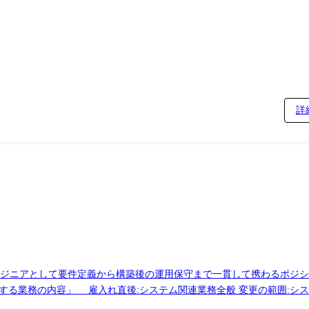
詳
ンジニアとして要件定義から構築後の運用保守まで一貫して携わるポジ
々な業界のクライアントに貢献することが可能です。 「従事する業務の内容」 雇入れ直後:システム関連業