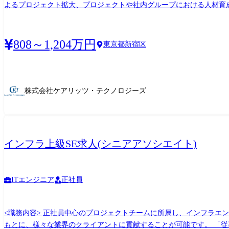
よるプロジェクト拡大、プロジェクトや社内グループにおける人材育成などの業務にも従事いただきます。 <具体的な業務内
おいて、プロジェクト全体の管理および推進を担当いただきます。 ・
ーとの関係構築、プロジェクト推進に向けた折衝・提案 ・プロジェクト推進・拡大に関する方針策定 ●顧客との要件整理/推進
ム・インフラ要件へ落とし込む役割を担います。 ・ビジネス部門との
808～1,204万円
東京都新宿区
ダクトにおける課題管理および業務分析の支援 ・経営層向け報告資料の作成支援 ●アカウントマネジメント 顧客アカウントの責任者として、プロジェクト横断
を推進します。 ・顧客アカウントマネージャーとしてプロジェクト横断での開発支援
よび事業拡大に向けた社内活動にも携わります。 ・管下リーダーへの
連携 ・経営会議における論議・提言および決定事項の実行・展開 <社内施策> ●品質管理グループ シニアマネージャー以上が在籍する品質管理グループでは、全社横断的な品質レベル向上
株式会社ケアリッツ・テクノロジーズ
に向けた施策検討、プロジェクトで課題を抱えている際の相談窓口にもなり、組織としてのロジックに組成
例の紹介、新規プロジェクトの創出に向けた取り組み紹介などを行う
す。 <弊社の現状> 現状IT化を「目的」としたサービス提供に留まってしまうプロジェクトも正直見られ、そこが大きな課題に感じております。しかし、今後においては、錯覚することな
くIT化を「手段」として捉えて企画・提案し、お客様の課題解決を実
インフラ上級SE求人(シニアアソシエイト)
顧客課題(見えないシーズ)の発見やヒアリングから提案、プロジェ
す。そのため経営課題解決への取り組みにも横断的に取り組むことが可能です。 「従事する業務の内容」 雇入れ直後:システム関連業務全般 変更の範囲:システ
定める業務全般
ITエンジニア
正社員
<職務内容> 正社員中心のプロジェクトチームに所属し、インフラエ
もとに