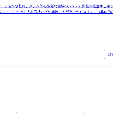
リケーションや基幹システム等の多彩な領域のシステム開発を推進するポ
業務にも従事いただきます。 <具体的な業務内容> ●アプリ開発チームにおけるPM ・
ミュニケーション、迅速かつ精密なプロジェクト管理、正確なトラブルシ
ロダクトの課題管理、ビジネス業務分析をサポート ・ビジネス企画部門
発支援、見えないニーズの発掘や新
 変更の範囲:システム関連業務全般及
詳