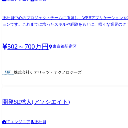
正社員中心のプロジェクトチームに所属し、WEBアプリケーション
ョンです。これまでに培ったスキルや経験をもとに、様々な業界のクライアントに貢献することが可能です。 「従事する
テム関連業務全般及び会社の定める業務全般
502～700万円
東京都新宿区
株式会社ケアリッツ・テクノロジーズ
開発SE求人(アソシエイト)
ITエンジニア
正社員