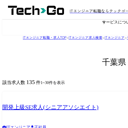
ITエンジニア転職ならテックゴ
サービスにつ
ITエンジニア転職・求人TOP
>
ITエンジニア求人検索
>
ITエンジニア
>
千葉県
135
該当求人数
件
1
~
30
件を表示
開発上級SE求人(シニアアソシエイト)
ITエンジニア
正社員