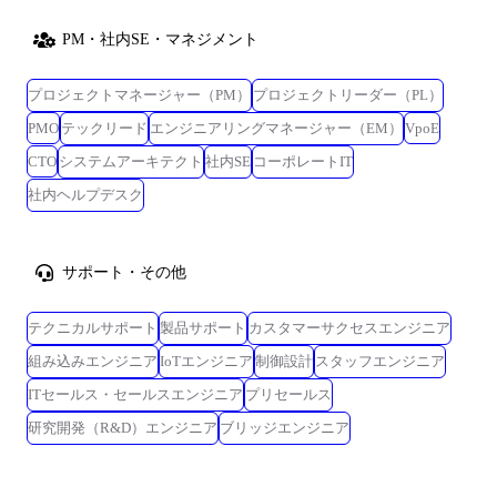
PM・社内SE・マネジメント
プロジェクトマネージャー（PM）
プロジェクトリーダー（PL）
PMO
テックリード
エンジニアリングマネージャー（EM）
VpoE
CTO
システムアーキテクト
社内SE
コーポレートIT
社内ヘルプデスク
サポート・その他
テクニカルサポート
製品サポート
カスタマーサクセスエンジニア
組み込みエンジニア
IoTエンジニア
制御設計
スタッフエンジニア
ITセールス・セールスエンジニア
プリセールス
研究開発（R&D）エンジニア
ブリッジエンジニア