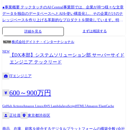
実績を誇り、単なるEC開発だけではない複合的な大規模案件を豊富に抱
えています. 実績例 ・某大手不動産会社のテナント企業向け会員制施
●事業概要 テックタッチのAI Central事業部では、企業が持つ様々な文章
設・サービスの予約、決済システムの開発・リリース ・某大手商業施設
データを独自のデータベースへとAIを使い構造化し、その企業だけのナ
でのRFIDの商用化プロジェクト ・EC売上だけで100億をこえるお客様か
レッジベースを作り上げる革新的なプロダクトを開発しています。特に
らの、カートイン2,000回/秒を超える大規模ECサイト構築 ・空港での海
定性データを感情や要望を含めた分析可能な形に変換する技術や、業
まずは相談する
詳細を見る
外用Wi-Fiルーターピックアップ用IoTロッカー ・某大手小売チェーンの
界・企業特有の文脈を理解した分析が可能な点が特徴的です。 また、蓄
1,000店舗、4,000台超の大規模POS導入 … 等 その他、GMS、CVSチェー
積されたデータをもとにAIがディスカッションパートナーとなり、製品
株式会社デイトナ・インターナショナル
ンなどの非公開事例も多数ございます. 詳細は導入事例(https://client.s-
開発やマーケティング戦略の意思決定をサポートする機能も顧客から評
cubism.com/)からご確認ください.
NEW
価されているポイントです。 テックタッチは「すべてのユーザーがシス
【DX本部】システムソリューション部 サーバーサイド
テムを使いこなせる世界に」をミッションに掲げ、生成AIを活用した新
エンジニア テックリード
規事業の立ち上げを行なっています。AIの活用は企業の経営として今後
なくてはならないものになると信じており、特に弊社の顧客基盤である
ITエンジニア
大企業ではAIの活用は待ったなしの状況となっています。 AI Central事業
部では、BizチームとProductチームが共同しながら、常に新しいAI技術
へのキャッチアップ、トレンド理解、技術理解、顧客活用に勤しんでい
600～900万円
ます。本ポジションで具体的に担っていただきたい仕事の例は以下の通
りです。 ●使用技術 ▼現状採用している技術スタック Backend: Python,
GitHub Actions
Amazon Linux
AWS Lambda
JavaScript
HTML5
Amazon ElastiCache
FastAPI Frontend: Typescript, Remix Infrastructure: AWS(Fargate, Aurora, S3,
正社員
東京都渋谷区
ElastiCache etc), Terraform ▼開発環境 コード管理: Github コミュニケーシ
ョン: Slack ドキュメント管理: Notion ▼生成AIツールへの投資状況 当社
では、社員の創造性と生産性を最大限に引き出すために、最新の生成AI
商品、在庫、顧客を統合するデジタルプラットフォームの構築全般 (会社