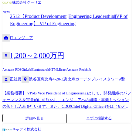
株式会社クーリエ
参加し、リスク分析や受入条件(AC)の明確化をリードすることで、手戻
NEW
りのない開発プロセスを構築します。 「何を作るべきか」「何をテスト
2512【Product Development||Engineering Leadership||VP of
すべきか」の合意形成をファシリテートし、上流工程からの品質作り込
Engineering】 VP of Engineering
み(シフトレフト)を推進します。 ●AIを活用したテストアーキテクチャの
構築と技術的Enabling 生成AIを活用して「テスト計画・設計・実行」を
ITエンジニア
効率化・高度化するための基盤整備と運用をリードします。 具体的に
は、仕様書からテストケースを生成するフローの構築、AIによるテスト
コード実装補助、テスト結果のAI分析基盤など、開発チームがAIの力を
1,200～2,000万円
借りて自律的にテストを行える環境を実装・提供します。 開発環境(主要
な部分の抜粋) ●Backend 開発言語: Ruby 3.4系 アーキテクチャ: Ruby on
Amazon RDS
GitLab
Elasticsearch
HTML
React
Amazon Redshift
Rails 7.2系、RSpec ●Frontend 開発言語: TypeScript アーキテクチャ:
正社員
渋谷区恵比寿4-20-3恵比寿ガーデンプレイスタワー9階
Next.js CSR(SPA), React Hooks, SWR ●Mobile(iOS) 開発言語: Swift
●Mobile(Android) 開発言語: Kotlin ●Infrastructure AWS:ECS Fargate,
Aurora, RDS, S3, ElastiCache, CloudFront, etc… Elasticsearch(AWS
【業務概要】 VPoE(Vice President of Engineering)として、開発組織のパフ
Marketplace) Google Cloud(一部サービス) IaC:Terraform ログ:Datadog
ォーマンスを定量的に可視化し、エンジニアへの組織・事業ミッション
LogsとS3に集約 ●その他 コード管理: GitHub コミュニケーションツール:
の落とし込みを行います。また、CDO(Chief Digital Officer)をはじめとし
Slack, Notion その他:Firebase, twilio, ImageFlux, OneSignal, Figma etc… AI
た経営陣と共に、全社のエンジニアリングについて意思決定を行い、事
まずは相談する
詳細を見る
エージェント・LLMツール: GitHub Copilot Coding Agent, Devin, Cursor,
業成長を推進します。 【具体的な業務内容】 ・経営の意思決定を促進す
Claude Code ●組織的な品質文化の醸成 サイクルタイム(要件定義からリ
るための技術・組織戦略の立案と実行 ・中期的な視点から、開発組織に
キャディ株式会社
リースまでの完了時間) やFour Keysなどのメトリクスを活用し、「フィ
おける生産性の最大化を目指し「事業」を拡大するチームの構築 ・開発