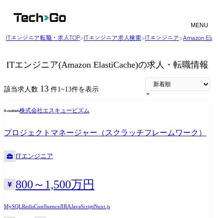
MENU
ITエンジニア転職・求人TOP
>
ITエンジニア求人検索
>
ITエンジニア
>
Amazon E
ITエンジニア(Amazon ElastiCache)の求人・転職情報
13
該当求人数
件
1
~
13
件を表示
株式会社エスキュービズム
プロジェクトマネージャー（スクラッチフレームワーク）
ITエンジニア
800～1,500万円
MySQL
Redis
Confluence
JIRA
JavaScript
Nuxt.js