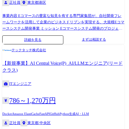
正社員
東京都港区
事業内容 Eコマースの豊富な知見を有する専門家集団が、自社開発フレ
ームワークを活用して企業のビジネスドリブンを実現する、大規模Eコマ
ースシステム開発事業 ミッション Eコマースシステム開発のプロジェク
ト推進 クライアント・案件例 ・大手不動産会社のテナント企業向け会員
まずは相談する
詳細を見る
制施設・サービスの予約、決済システムの開発 仕事内容(想定) ・社内や
外部ベンダーと連携したプロジェクト管理 ・プロジェクトメンバーの管
テックタッチ株式会社
理、デリバリー品質の担保 ※将来的に管理職や経営層へのキャリアパス
を想定しています. ※1 業務変更の範囲:会社内でのすべての業務 開発環
【新規事業】AI Central Voice(P)_AI/LLMエンジニア(リード
境 ・フロントエンド:JavaScript/TypeScript、Vue.js、Nuxt.js ・バックエン
クラス)
ド:Java、Spring Boot ・データベース:Microsoft SQL Server、MySQL、
Redis ・コンテナ:Docker、Amazon ECS ・インフラ:AWS (EC2、ECS、
ITエンジニア
Fargate、Lambda、ELB、RDS、ElastiCache、CloudFront、S3) ・構成管
理:AWS CDK (CloudFormation), Packer ・監視:Datadog ・ロ
グ:Elasticsearch、Kibana ・CI/CD:Jenkins,
786～1,270万円
CodePipeline/CodeBuild/CodeDeploy ・バージョン管理:Git (Bitbucket) ・
タスク管理:Jira、Confluence ・コミュニケーション:Slack ・ツー
Docker
Amazon ElastiCache
FastAPI
GitHub
Python
生成AI・LLM
ル:Swagger、Storybook ・開発手法:アジャイル、スクラム、ウォーター
正社員
東京都 中央区
フォール 開発実績 エスキュービズムグループでは過去1000社以上の導入