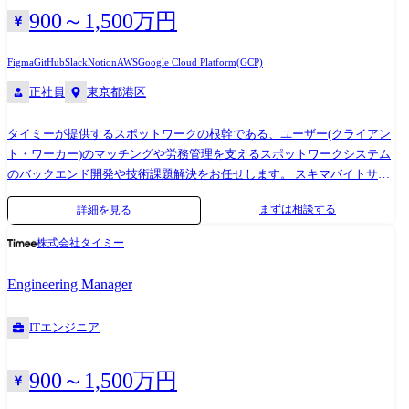
方を求めています。 具体的な業務内容 ●Ruby on Railsを使用したWebア
900～1,500万円
ーマごとに取り扱うコミュニティ活動も活発で、組織図を超えたオープ
プリケーションの設計、開発、レビュー、リリース ●チーム内外の技術
ンなコミュニケーションが行われています。
的な課題発見、解決策の提案・実行 ●担当領域に関する仕様確認、技術
https://productpr.timee.co.jp/n/n2dcb5475e249 ●DevEnable室の取り組み エ
Figma
GitHub
Slack
Notion
AWS
Google Cloud Platform(GCP)
的調査を含めた問い合わせ対応 ●エンジニアリングマネージャーやスク
ンジニアの市場価値向上につながる成長支援、学習支援、機会提供、生
正社員
東京都港区
ラムマスターと連携したプロジェクト進行 ●チーム内で実施する各種ス
産性向上を行う専門チームDevEnable室を設置しています。 具体的な制
クラムイベントへの参加 開発組織の特徴 タイミーの開発組織はフロント
度の一部をご紹介します。 ・在宅環境を自分好みに整えられるリモート
タイミーが提供するスポットワークの根幹である、ユーザー(クライアン
エンドからSREのレイヤまでひとつのチームで解決できることをコンセ
HQ制度 ・技術コミュニティ発展への貢献を後押しするOSSボーナス制度
ト・ワーカー)のマッチングや労務管理を支えるスポットワークシステム
プトにしています。裁量は各チームに移譲されており、自身の専門分野
・世界中のカンファレンス参加を支援するKaigi Pass制度 ・最大300万
のバックエンド開発や技術課題解決をお任せします。 スキマバイトサー
を中心に、隣接する領域に染み出しながら開発に携わることができま
円、勤務年数に応じて返済不要のエンジニア奨学金制度 ・DevEnable室
ビス「タイミー」は数万件に及ぶ求人とワーカーのマッチングから勤務
す。 エンジニアがユーザーインタビューに参加して課題の探索段階から
に込めた思いについても記載していますので、よろしければぜひ下記
まずは相談する
詳細を見る
実績に対する評価、スポットワークにおける雇用契約から給与計算や勤
関わることができ、プロダクト組織と連携しながら顧客価値に基づいて
URLもご覧ください。 https://product-recruit.timee.co.jp/tde10
怠管理など労務管理まで、顧客が体験するすべてのプロセスに対してサ
開発を行う文化が浸透しています。 既存事業領域 タイミーの圧倒的なシ
株式会社タイミー
ービスを提供しています。 ユーザーが登録から短い時間で求人にエント
ェアと収益基盤を支えるコア事業であり、さらなる非連続なグロースを
リーすることができ、働き終わったらすぐに相互評価を終えて給与支払
牽引する領域です。 現在は、累積1,200万人以上のワーカーと21万社以
Engineering Manager
いまで完了するような、なめらかなスポットワーク体験を実現するため
上のクライアントが生み出す膨大なデータを武器に、マッチングアルゴ
の機能開発や改善に携わっていただきます。 今後の事業成長に向けたユ
リズムの高度化やUXの磨き込みを行っています。私たちは、クライアン
ITエンジニア
ーザー体験向上の実現と更なる事業スケールに向けた中長期的な技術課
トの「即時の人材確保」とワーカーの「働きがいの最大化」を、高いレ
題の解決を共に推進し、エンジニア組織の技術力を共に向上させていく
ベルで実現するプロダクト開発組織を目指しています。 今後は更に大小
方を求めています。 具体的な業務内容 ●Ruby on Railsを使用したWebア
問わない様々な企業での導入・活用の拡大や多様な業種への浸透を通じ
900～1,500万円
プリケーションの設計、開発、レビュー、リリース ●チーム内外の技術
て、本質的なエンゲージメント強化に挑戦しています。クライアント、