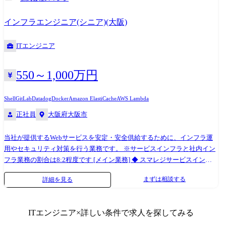
して運用できる仕組み、体制作り ・その他サービスの開発・運用に必要
な業務 [都度業務] ◆ 社内インフラ ・社内ヘルプデスク ・社内利用サー
インフラエンジニア(シニア)(大阪)
ビスのアカウント管理 ※従事すべき業務の変更の範囲:会社の定める業務
※本人の希望を考慮します 技術スタック 【AWS】 ▼コンピューティン
ITエンジニア
グ・コンテナ EC2 / Lambda / ECS(Fargate) / ECR ▼データベース・ストレ
ージ Aurora(MySQL) / ElastiCache / S3 ▼アプリケーション統合
EventBridge / StepFunctions / SQS / SES ▼分析 Glue / Athena / Kinesis ▼セ
550～1,000万円
キュリティ WAF、KMS 【ミドルウェア】 Nginx / Apache、php-fpm、
Postfix、Fail2ban、Fluentbit 【IaC】 Terraform / Ansible 【CI / CD】
Shell
GitLab
Datadog
Docker
Amazon ElastiCache
AWS Lambda
GitLab CI/CD 【APM】 Datadog / Sentry / Mackerel / PagerDuty 【ネットワ
正社員
大阪府大阪市
ーク機器】 Yamaha系、Furuno系、Fortinet系 【コラボレーションツー
ル】 Redmine, Slack, Google Workspace
当社が提供するWebサービスを安定・安全供給するために、インフラ運
用やセキュリティ対策を行う業務です。 ※サービスインフラと社内イン
フラ業務の割合は8:2程度です [メイン業務] ◆ スマレジサービスインフ
ラ ・サービスを安定供給するためのインフラ運用、改善計画の策定・実
まずは相談する
詳細を見る
装 ・サービスを安全供給するためのセキュリティ対策・計画の策定・実
装、PCI DSS運用 ・パフォーマンス監視および障害対応 ・可能な限り楽
して運用できる仕組み、体制作り ・その他サービスの開発・運用に必要
ITエンジニア
×詳しい条件で求人を探してみる
な業務 [都度業務] ◆ 社内インフラ ・社内ヘルプデスク ・社内利用サー