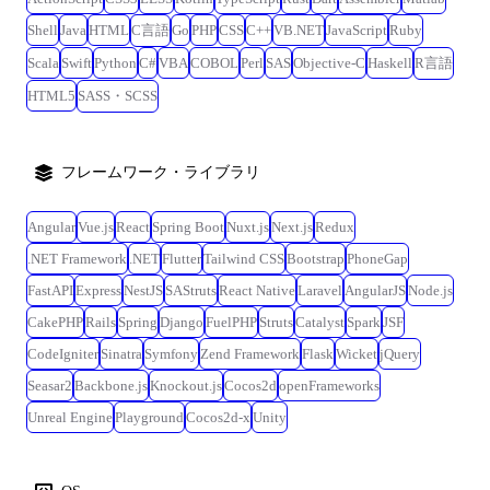
Shell
Java
HTML
C言語
Go
PHP
CSS
C++
VB.NET
JavaScript
Ruby
Scala
Swift
Python
C#
VBA
COBOL
Perl
SAS
Objective-C
Haskell
R言語
HTML5
SASS・SCSS
フレームワーク・ライブラリ
Angular
Vue.js
React
Spring Boot
Nuxt.js
Next.js
Redux
.NET Framework
.NET
Flutter
Tailwind CSS
Bootstrap
PhoneGap
FastAPI
Express
NestJS
SAStruts
React Native
Laravel
AngularJS
Node.js
CakePHP
Rails
Spring
Django
FuelPHP
Struts
Catalyst
Spark
JSF
CodeIgniter
Sinatra
Symfony
Zend Framework
Flask
Wicket
jQuery
Seasar2
Backbone.js
Knockout.js
Cocos2d
openFrameworks
Unreal Engine
Playground
Cocos2d-x
Unity