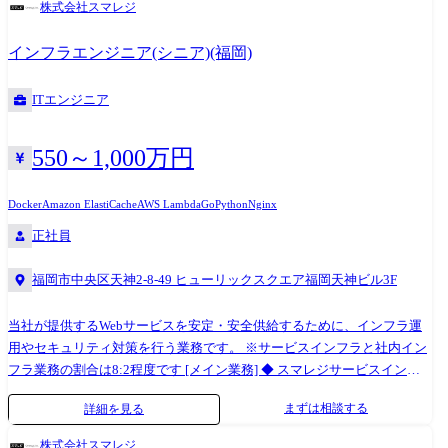
株式会社スマレジ
め、プラットフォーム領域では「はたらく」にまつわるドメインを分
解決・品質確保等の開発チームにおけるの技術面でのリード ・仕様書、
解・再定義し、プロダクト間で共通利用できる価値ある資産にすること
設計書のドキュメント作成およびレビュー ・機能開発における改善/技術
インフラエンジニア(シニア)(福岡)
を目指しています。 単なるシステムの共通化(ID管理・決済・本人確認な
提案 ・生産性や品質向上のためのCI/CD導入検討、PDCAサイクルの推進
ど)に留まらず、日々の就業実績や評価を「信頼データ」として蓄積・活
【組織/体制】 プロダクト・マネジメント・ユニット ∟プロダクト・デ
ITエンジニア
用することで、「タイミーではたらくほどに信用が積み上がり、人生の
ィベロップメントグループ ∟Mgr2名 メンバー17名(PM/PL、マルチ/フ
選択肢が広がる」——そんなプラットフォームの実現を技術の面から支
ロント/バックエンドエンジニア) ●技術スタック 言語 :Java,
えます。
Kotlin, Swift, Objective-C, Flutter(Dart),C#, C++, C, Python, PHP インフ
550～1,000万円
ラ :AWS, オンプレミス ミドルウェア :Apache, NGINX, AWS Lambda,
Hashicorp Vault, HAProxy, Corosync, Pacemaker, Redis, HULFT, Athena,
Docker
Amazon ElastiCache
AWS Lambda
Go
Python
Nginx
QuickSight DB :AWS Aurora, PostgreSQL, MySQL Monitoring
正社員
:CloudWatch, PagerDuty, Crashlytics 環境 :Terraform, Docker, AWS
CodePipeline, Github, Firebase
福岡市中央区天神2-8-49 ヒューリックスクエア福岡天神ビル3F
当社が提供するWebサービスを安定・安全供給するために、インフラ運
用やセキュリティ対策を行う業務です。 ※サービスインフラと社内イン
フラ業務の割合は8:2程度です [メイン業務] ◆ スマレジサービスインフ
ラ ・サービスを安定供給するためのインフラ運用、改善計画の策定・実
まずは相談する
詳細を見る
装 ・サービスを安全供給するためのセキュリティ対策・計画の策定・実
装、PCI DSS運用 ・パフォーマンス監視および障害対応 ・可能な限り楽
株式会社スマレジ