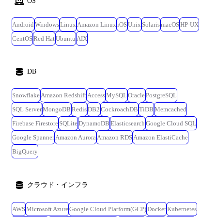
OS
Android
Windows
Linux
Amazon Linux
iOS
Unix
Solaris
macOS
HP-UX
CentOS
Red Hat
Ubuntu
AIX
DB
Snowflake
Amazon Redshift
Access
MySQL
Oracle
PostgreSQL
SQL Server
MongoDB
Redis
DB2
CockroachDB
TiDB
Memcached
Firebase Firestore
SQLite
DynamoDB
Elasticsearch
Google Cloud SQL
Google Spanner
Amazon Aurora
Amazon RDS
Amazon ElastiCache
BigQuery
クラウド・インフラ
AWS
Microsoft Azure
Google Cloud Platform(GCP)
Docker
Kubernetes