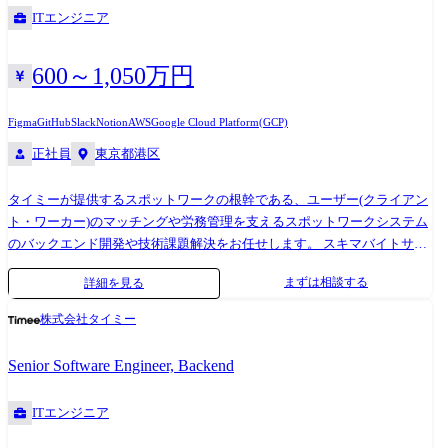
も、データの解析を担うAnalysisチーム、解析基盤の開発を担うAnalysis
やアジャイルコーチ、スクラムマスターなどマネジメント専門職メンバ
ITエンジニア
Platformチーム、データ基盤の開発やデータの利活用を担うData
ーを各チームに配置しています。
Managementチームがあります。 (2025年4月時点) キャディにおけるエン
https://www.youtube.com/live/uJL3M7R8MLc?feature=share&t=3057 ●技術
ジニアリングマネージャーとは ●担当する部やグループの成果を最大化
コミュニティ活動 社内の所属チームを超えたiOSやAndroidなど専門的な
600～1,050万円
することがミッションです。 ●向かう先を示すために OKR を設定した
技術テーマごとに取り扱うコミュニティ活動も活発で、組織図を超えた
り、将来のあるべき姿から逆算して、必要なマネジメント業務を行いま
オープンなコミュニケーションが行われています。 また、RubyKaigi や
Figma
GitHub
Slack
Notion
AWS
Google Cloud Platform(GCP)
す。 ●EMの役割は画一的には決まっておらず、成果の出し方はその人の
Kaigi on Railsを始めとしたカンファレンスのスポンサー活動やイベント
正社員
東京都港区
得意なやり方で良いと考えています。 例えば、他者を動かして成果を出
登壇、記事の発信など技術コミュニティへの貢献や広報にも力を入れて
すエンパワーメントが得意な人もいれば、現場で自ら設計や方針決定を
います。 ●オンボーディング メンバー一人ひとりが能力を発揮して、チ
タイミーが提供するスポットワークの根幹である、ユーザー(クライアン
リードする人もいます。 テクノロジーマネジメント、プロジェクトマネ
ームで活躍できる環境を目指して様々なオンボーディングプログラムを
ト・ワーカー)のマッチングや労務管理を支えるスポットワークシステム
ジメント、プロダクトマネジメント、ピープルマネジメントの割合も各
実施しています。 例えば、入社後チームや技術領域が近いメンバーがメ
のバックエンド開発や技術課題解決をお任せします。 スキマバイトサー
EMの担当領域や注力課題により異なります。 ●開発環境 フロントエン
ンターとして伴走するオンボーディングの実施や、現職のスクラムマス
ビス「タイミー」は数万件に及ぶ求人とワーカーのマッチングから勤務
ド: TypeScript, React, Next.js バックエンド: Rust(axum), TypeScript,
ターからスクラムに関する考え方や手法などをインプットするスクラム
まずは相談する
詳細を見る
実績に対する評価、スポットワークにおける雇用契約から給与計算や勤
Node.js(Express, Fastify, NestJS) 機械学習・アルゴリズム: Rust, Python,
オンボーディング、配属直後にマネジメント層とのWelcome 1on1を実施
怠管理など労務管理まで、顧客が体験するすべてのプロセスに対してサ
OpenCV, PyTorch, TorchServe, Elasticsearch, Vertex AI インフラ: Google
しています。これからの取り組みによって、会社への不明点を早期に解
株式会社タイミー
ービスを提供しています。 ユーザーが登録から短い時間で求人にエント
Cloud, Google Kubernetes Engine, Anthos Service Mesh, Istio, Cloudflare,
決することで、新メンバーがタイミーで活躍しやすい環境を整えていま
リーすることができ、働き終わったらすぐに相互評価を終えて給与支払
Argo Workflows Event Bus: Cloud Pub/Sub DevOps: GitHub, GitHub Actions,
す。 https://productpr.timee.co.jp/n/n46122cd3ec6b ●働き方 フルリモー
Senior Software Engineer, Backend
いまで完了するような、なめらかなスポットワーク体験を実現するため
ArgoCD, Kustomize, Helm, Terraform, Datadog, MixPanel, Sentry Data:
ト・フレックスの働き方が浸透しており、NotionやSlackを活用したテキ
の機能開発や改善に携わっていただきます。 今後の事業成長に向けたユ
CloudSQL(PostgreSQL), AlloyDB, BigQuery, dbt, trocco API: GraphQL,
ストコミュニケーション、ハドルやMeetを使った同期的なコミュニケー
ITエンジニア
ーザー体験向上の実現と更なる事業スケールに向けた中長期的な技術課
REST, gRPC 認証: Auth0 開発ツール: GitHub Copilot, Figma, Storybook コ
ションなどによって職種問わずコミュニケーションが活発な環境になっ
題の解決を共に推進し、エンジニア組織の技術力を共に向上させていく
ミュニケーションツール: Slack, Discord, JIRA, Miro, Confluence
ています。 また、所属チームを超えてiOSやAndroidなど専門的な技術テ