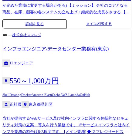
サービスを積極的に導入しています。 特に、機密情報や社内秘情報とい
が定めた業務に変更する場合がある) 【ミッション】 会社のコアとなる
った重要なデータも安心して入力できる、高度なセキュリティを備えた
商品、在庫、顧客の各システムの立ち上げ・継続的な成長をさせる 【主
AIサービスを活用している点が大きな特徴です。 以下は、社内で利用が
要業務】 ・自社EC並びにデジタルプラットフォーム、周辺システムの企
まずは相談する
詳細を見る
許可されているサービス/APIの一部です。 今後も常に最先端のAIを検
画/設計/開発/保守運用業務 ・生成AIを活用した会社全体の生産性の向上
討、導入していきます。 API ・OpenAI API ・Anthropic API ・Gemini API
・インフラ設計/保守運用 ・新技術の積極的な検証 ・情報セキュリティ
株式会社スマレジ
・Perplexity API 開発ツール ・Github Copilot ・Cursor Business ・Devin
や不正アクセスの対策 ・ネイティブアプリに連携するサーバサイドシス
生成AIサービス ・ChatGPT Team/Enterprise ・Azure OpenAI Service ・
テム開発 【開発手法】 ・生成AIを積極的に活用した開発 ・クリーンア
インフラエンジニア/データセンター業務有(東京)
Claude Team/Enterprise ・Gemini Advanced/Gemini for GWS ・Perplexity
ーキテクチャを意識した設計開発 ・テスト駆動開発 ・ペアプロ、モブプ
Enterprise Pro ・NotebookLM Plus ・Zoom AI Companion
ロによる開発 ・コードレビューによる品質担保 ・CI/CDを利用した開発
ITエンジニア
運用 【開発環境】 ■使用言語・フレームワーク PHP8.1(Laravel9)、
HTML5、JavaScript、TypeScript、CSSなど ■OS Amazon Linux ■ミドルウ
ェア Nginx、Docker ■データベース Aurora PostgreSQL ■インフラ AWS:
550～1,000万円
ALB、ECS、Fargate、API Gateway、Lambda、RDS、ElastiCache、
DynamoDB IaC: AWS CDK ■開発支援ツール ・コード管理: GitHub ・IDE:
Shell
Datadog
Docker
Amazon ElastiCache
AWS Lambda
GitHub
VSCode、Cursor、その他(個人の好みに合わせて選択可能) ・生成AI:
正社員
東京都品川区
ChatGPT Team Plan、Claude Code、Devin、OpenAI API、AWS Bedrock、
Genspark ・CI/CD: GitHub Actions、AWS CodePipeline ・課題管理:
当社が提供するWebサービス及び社内インフラに関する包括的なセキュ
GitHub issues、Backlog ・コミュニケーション: Slack ・ドキュメント管
リティ対策の立案、導入を行う業務です。 ※サービスインフラと社内イ
理: OpenAPI、SchemaSpy ・オブザーバビリティ: New Relic、Sentry 【そ
ンフラ業務の割合は8:2程度です。 [メイン業務] ◆ スマレジサービスイ
の他開発環境】 ・ハイエンドモデルのノートPCを支給(Mac/Windows) ・