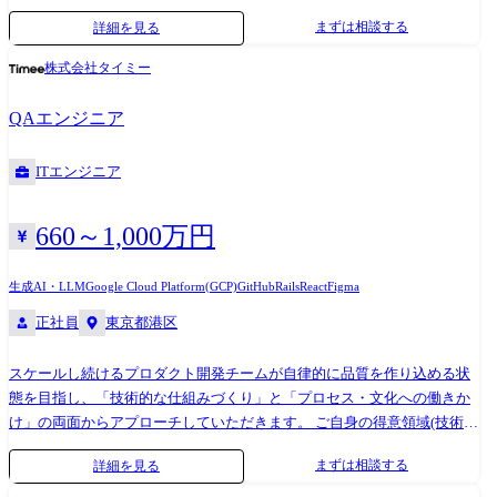
ンフラ ・サービスを安定供給するためのインフラ運用、改善計画の策
モニタ2枚支給 ・Claude Code、Cursor有料プラン利用可能 ・ChatGPT有
まずは相談する
詳細を見る
定・実装 ・サービスを安全供給するためのセキュリティ対策・計画の策
料プラン利用可能 ・メンター制度
定・実装、PCI DSS運用 ・データセンター作業 ・パフォーマンス監視お
株式会社タイミー
よび障害対応 ・可能な限り楽して運用できる仕組み、体制作り ・その他
サービスの開発・運用に必要な業務 [都度業務] ◆ 社内インフラ ・社内ヘ
QAエンジニア
ルプデスク ・社内利用サービスのアカウント管理 ※従事すべき業務の変
更の範囲:会社の定める業務 ※本人の希望を考慮します 【技術スタッ
ITエンジニア
ク】 [AWS] ▼コンピューティング・コンテナ EC2 / Lambda /
ECS(Fargate) / ECR ▼データベース・ストレージ Aurora(MySQL) /
ElastiCache / S3 ▼アプリケーション統合 EventBridge / StepFunctions /
660～1,000万円
SQS / SES ▼分析 Glue / Athena / Kinesis ▼セキュリティ WAF、KMS 【ミ
ドルウェア】 Nginx、Apache、php-fpm、Postfix、Fail2ban、Fluentbit
生成AI・LLM
Google Cloud Platform(GCP)
GitHub
Rails
React
Figma
【IaC】 Terraform、Ansible 【CI / CD】 GitLab CI/CD 【APM】 Datadog、
正社員
東京都港区
Sentry、Mackerel、PagerDuty 【ネットワーク機器】 Yamaha系、Furuno
系、Fortinet系 【コラボレーションツール】 Redmine、Slack、Google
スケールし続けるプロダクト開発チームが自律的に品質を作り込める状
Workspace
態を目指し、「技術的な仕組みづくり」と「プロセス・文化への働きか
け」の両面からアプローチしていただきます。 ご自身の得意領域(技術軸
or 組織軸)を起点にしつつ、最終的には技術とプロセスの両輪を用いて、
まずは相談する
詳細を見る
開発チームの生産性と品質を最大化する役割を期待しています。 ●開発
プロセスの改善とシフトレフト 要件定義やリファインメントの段階から