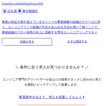
的な課題発見、解決策の提案・実行 ●担当領域に関する仕様確認、技術
ワーカー双方にとって必要な時に、必要な「はたらく」を提供する体験
Figma
Next.js
GitHub
Slack
Notion
AWS
的調査を含めた問い合わせ対応 ●エンジニアリングマネージャーやスク
を社会の当たり前にするため、ユーザー価値と事業収益の両輪をプロダ
正社員
東京都港区
ラムマスターと連携したプロジェクト進行 ●各種スクラムイベントへの
クト主導で回し続ける、ダイナミックな進化を追求しています。 新規事
参加 開発環境 ●Backend 開発言語: Ruby 3.4系 フレームワーク: Ruby on
業領域 スポットワーク事業で培った強固なアセットを活かし、事業の多
事業の急拡大期を迎えているタイミーの事業戦略や組織のスケールに伴
Rails 8.0系、RSpec アーキテクチャ: Modular Monolith データスト
角化、そしてマルチプロダクト戦略に基づいて新プロダクト開発を推進
う、エンジニアリング組織の不足をあらゆる方法を用いて補うことで、
ア:MySQL8.0系、Redis ツール: Docker、OpenAPI、CircleCI、GitHub
する領域です。現在は、正社員紹介事業(タイミーキャリアプラス)や長期
開発組織のフロー効率の向上に貢献する専任エンジニアリングマネージ
Actions、AWS、Terraform、Datadog、Sentry ●Infrastructure AWS(ECS
雇用、介護などのバーティカル領域に深く踏み込んだプロダクト開発に
ャーをお任せいたします。 エンジニアリング組織の生産性を最大化させ
Fargate, Aurora, RDS, S3, ElastiCache, CloudFront, etc...) Elasticsearch(AWS
挑んでいます。既存の枠組みにとらわれず、タイミーが持つ資産を最大
まずは相談する
詳細を見る
るためにCTO/VPoEと密に連携しながら、複雑かつ多岐に渡る組織課題
Marketplace)を利用 一部のサービスでGoogle Cloudを利用 IaC: Terraform
活用して、新しい「はたらく」の形をゼロから立ち上げ、成長させるこ
に対してチームで連携しながら課題解決に取り組む役割です。組織化さ
ログ: Datadog Logs, S3 ●Monitoring Datadog, Sentry ●CI/CD CircleCI,
とに向き合います。 プラットフォーム領域 タイミーが「はたらく」のイ
れたエンジニアリングマネージャーチームに所属して横断的に動きつ
GitHub Actions, Dependabot ●その他 コード管理: GitHub コミュニケーシ
ンフラへと進化するための、戦略的基盤を構築する領域です。 私たちは
つ、担当する機能領域に関してマネージャーとしてお任せしてリードい
ョンツール: Slack, Notion その他: Firebase, twilio, ImageFlux, OneSignal,
現在、既存の「タイミー」に加え、複数の新規プロダクトを連続的に生
ただくことを期待しております。組織の評価はFourKeysとエンゲージメ
Figma etc… AIエージェント・LLMツール: GitHub Copilot Coding Agent,
み出すマルチプロダクト展開を加速させています。この成長を支えるた
＼ 条件に合う求人が見つかりませんか？ ／
ントを用いており、開発組織のパフォーマンスとチームの精神的なコン
Devin, Cursor, Claude Code 開発組織の特徴 タイミーの開発組織はフロン
め、プラットフォーム領域では「はたらく」にまつわるドメインを分
ディションの変化を指標として観測しています。 また、担当する開発チ
トエンドからSREのレイヤまでひとつのチームで解決できることをコン
解・再定義し、プロダクト間で共通利用できる価値ある資産にすること
ームのアサインや評価権限を持ってエンジニアやチームに働きかけるこ
エンジニア専門のアドバイザー
があなたの技術スタックに合わせた求人
セプトにしています。裁量は各チームに移譲されており、自身の専門分
を目指しています。 単なるシステムの共通化(ID管理・決済・本人確認な
とで、エンジニア個人のポテンシャルを最大化し、エンジニア組織が変
を個別にピックアップして提案します。
野を中心に、隣接する領域に染み出しながら開発に携わることができま
ど)に留まらず、日々の就業実績や評価を「信頼データ」として蓄積・活
化を観測、状況に合わせてケイパビリティを再構成できるように支援し
す。 エンジニアがユーザーインタビューに参加して課題の探索段階から
用することで、「タイミーではたらくほどに信用が積み上がり、人生の
ます。 具体的な業務 ●持続可能な状態でスケールできるエンジニアリン
関わることができ、プロダクト組織と連携しながら顧客価値に基づいて
選択肢が広がる」——そんなプラットフォームの実現を技術の面から支
希望条件を伝えて、求人を提案してもらう
グ組織の設計・構築・運用 ・プロダクト・技術戦略を実現できる組織と
開発を行う文化が浸透しています。 既存事業領域 タイミーの圧倒的なシ
えます。 開発環境 ●Backend 開発言語: Ruby 3.4系 フレームワーク: Ruby
なるための戦略の立案支援・遂行 ・組織へのアサインメントや役割の創
ェアと収益基盤を支えるコア事業であり、さらなる非連続なグロースを
on Rails 8.0系、RSpec アーキテクチャ: Modular Monolith データスト