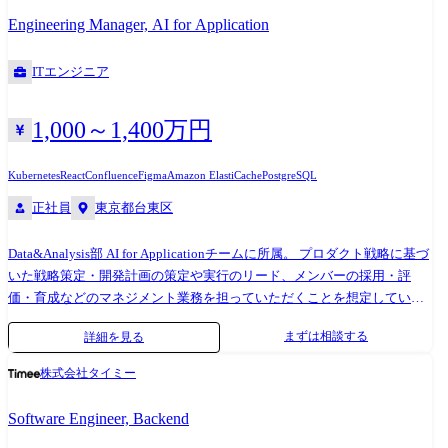
ードバックサイクルの短縮」が「品質改善スピード」に直結するという
組織の永続的な成長を実現するため、チームビルディングとリーダー候
Engineering Manager, AI for Application
考え方を浸透させます。 ポストモーテムのファシリテーションや、テス
補の育成 ・生産性と生産価値(アウトプット、アウトカム)の可視化と最
ト設計技法のレクチャーなどを通じて、チーム全体の品質意識とスキル
大化 ・エンジニアサイドとビジネスサイドの共通言語を生み出し、事業
ITエンジニア
を高め、自律的な改善サイクルを回せるように支援します。 開発環境(主
目標の達成を推進 ・開発効率に関わる仕様や実装に関する効果的なドキ
要な部分の抜粋) ●Backend 開発言語: Ruby 3.4系 アーキテクチャ: Ruby
ュメント化とドキュメント文化の形成 ・自社の開発組織の魅力を社外に
on Rails 7.2系、RSpec ●Frontend 開発言語: TypeScript アーキテクチャ:
伝えるための広報活動 【ミッション】 開発組織のエンゲージメントを高
1,000～1,400万円
Next.js CSR(SPA), React Hooks, SWR ●Mobile(iOS) 開発言語: Swift
め、事業成長を加速させることがミッションです。一人ひとりのエンジ
●Mobile(Android) 開発言語: Kotlin ●Infrastructure AWS:ECS Fargate,
ニアが成長実感を持てる環境をつくり、組織や事業に対して積極的な関
Kubernetes
React
Confluence
Figma
Amazon ElastiCache
PostgreSQL
Aurora, RDS, S3, ElastiCache, CloudFront, etc… Elasticsearch(AWS
わりを持てる組織体制を構築していただきます。 【開発環境】 ・フロン
正社員
東京都台東区
Marketplace) Google Cloud(一部サービス) IaC:Terraform ログ:Datadog
トエンド:HTML / Sass / JavaScript(TypeScript) / React / webpack ・モバイ
LogsとS3に集約 ●その他 コード管理: GitHub コミュニケーションツール:
ルアプリ:React Native / Firebase ・サーバーサイド:PHP(Laravel /
Data&Analysis部 AI for Applicationチームに所属。 プロダクト戦略に基づ
Slack, Notion その他:Firebase, twilio, ImageFlux, OneSignal, Figma etc… AI
FuelPHP)、一部Goを導入 ・サーバ環境:AWS(EC2 / S3 / RDS / ElastiCache/
いた戦略策定・開発計画の策定や実行のリード、メンバーの採用・評
エージェント・LLMツール: GitHub Copilot Coding Agent, Devin, Cursor,
Elasticsearch、Lambda等) ・データベース:Aurora
価・育成などのマネジメント業務を担っていただくことを想定していま
Claude Code 組織カルチャー ●開発組織のカルチャー タイミーの開発組
(MySQL)/Redshift/BigQuery ・プロジェクト管理:Redmine / GitLab ・コミ
す。 ●プロダクトに蓄積された様々なデータをアプリケーションで活用
織は個々人の志向や特性の多様性を「許容」するのではなく「歓迎」す
ュニケーションツール:Slack / Chatwork ・BIツール:Tableau
まずは相談する
詳細を見る
することで、アプリケーション自体の価値を高めることに責任を持つ。
る組織です。 各メンバーの多様性を彩りとして捉えて決して否定せず、
●既存プロダクトの価値向上、新規プロダクトの立ち上げ両方の可能性が
強みとして重ね合わせて、同じチーム、プロダクトの目標を達成を実現
株式会社タイミー
あります。 ●現在若干名で組織の立ち上げフェーズです。 本ポジション
できる組織を目指しています。 また、チームトポロジーの考えを活用し
の方に、チームの定義づけや立ち上げを含めて担っていただくことを想
た組織構造を採用していることも特徴です。例えば、顧客価値に基づい
Software Engineer, Backend
定しています。 ※Data&Analysis部は30名程度の組織です。 上記以外に
て領域ごとに組織を分割したり、専任のエンジニアリングマネージャー