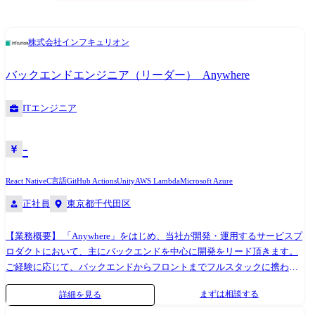
出、フレームの作成 ・開発組織を横断的に見渡し、プロダクトロードマ
牽引する領域です。 現在は、累積1,200万人以上のワーカーと21万社以
ア:MySQL 8.0系、Redis ツール: Docker、OpenAPI、CircleCI、GitHub
ップを実現するために必要な技術やリソースに関する意思決定 ●エンジ
上のクライアントが生み出す膨大なデータを武器に、マッチングアルゴ
Actions、AWS、Terraform、Datadog、Sentry ●Infrastructure AWS(ECS
株式会社インフキュリオン
ニア及びエンジニア組織の成長を支援し、成果の最大化を目指したピー
リズムの高度化やUXの磨き込みを行っています。私たちは、クライアン
Fargate, Aurora, RDS, S3, ElastiCache, CloudFront, etc...) Elasticsearch(AWS
プルマネジメント ・1on1などによるコンディションチェック、課題の吸
トの「即時の人材確保」とワーカーの「働きがいの最大化」を、高いレ
Marketplace)を利用 一部のサービスでGoogle Cloudを利用 IaC: Terraform
バックエンドエンジニア（リーダー）_Anywhere
い上げ・解決のサポート ・キャリアデザイン支援 ・人事評価制度の改
ベルで実現するプロダクト開発組織を目指しています。 今後は更に大小
ログ: Datadog Logs, S3 ●Monitoring Datadog, Sentry ●CI/CD CircleCI,
善・運用 ●エンジニア採用活動 ・中途・新卒問わず効率的かつミスマッ
問わない様々な企業での導入・活用の拡大や多様な業種への浸透を通じ
GitHub Actions, Dependabot ●その他 コード管理: GitHub コミュニケーシ
チの少ない採用プロセスの設計、運用 ・カジュアル面談、面接の実施、
て、本質的なエンゲージメント強化に挑戦しています。クライアント、
ITエンジニア
ョンツール: Slack, Notion その他:Firebase, twilio, ImageFlux, OneSignal,
改善 ●学習する組織文化の醸成 ・タイミーのエンジニアリング組織のプ
ワーカー双方にとって必要な時に、必要な「はたらく」を提供する体験
Figma etc… AIエージェント・LLMツール: GitHub Copilot Coding Agent,
レゼンスを高め、伝えていくための技術広報 ・社内の学習コミュニティ
を社会の当たり前にするため、ユーザー価値と事業収益の両輪をプロダ
Devin, Cursor, Claude Code
-
の運営 技術スタック(主要な部分の抜粋) ●Backend 開発言語: Ruby 3.4系
クト主導で回し続ける、ダイナミックな進化を追求しています。 新規事
アーキテクチャ: Ruby on Rails 8.0系、RSpec ●Frontend 開発言語:
業領域 スポットワーク事業で培った強固なアセットを活かし、事業の多
React Native
C言語
GitHub Actions
Unity
AWS Lambda
Microsoft Azure
TypeScript アーキテクチャ: Next.js CSR(SPA), React Hooks, SWR
角化、そしてマルチプロダクト戦略に基づいて新プロダクト開発を推進
●Mobile(iOS) 開発言語: Swift ●Mobile(Android) 開発言語: Kotlin
する領域です。現在は、正社員紹介事業(タイミーキャリアプラス)や長期
正社員
東京都千代田区
●Infrastructure AWS:ECS Fargate, Aurora, RDS, S3, ElastiCache, CloudFront,
雇用、介護などのバーティカル領域に深く踏み込んだプロダクト開発に
etc… Elasticsearch(AWS Marketplace) GCP(一部サービス) IaC:Terraform ロ
挑んでいます。既存の枠組みにとらわれず、タイミーが持つ資産を最大
【業務概要】 「Anywhere」をはじめ、当社が開発・運用するサービスプ
グ:Datadog LogsとS3に集約 ●Monitoring Datadog, Sentry ●CI/CD GitHub
活用して、新しい「はたらく」の形をゼロから立ち上げ、成長させるこ
ロダクトにおいて、主にバックエンドを中心に開発をリード頂きます。
Actions, Dependabot ●その他 コード管理: GitHub コミュニケーションツ
とに向き合います。 プラットフォーム領域 タイミーが「はたらく」のイ
ご経験に応じて、バックエンドからフロントまでフルスタックに携わっ
ール: Slack, Notion その他: Firebase, twilio, ImageFlux, OneSignal, Figma
ンフラへと進化するための、戦略的基盤を構築する領域です。 私たちは
て頂くことも可能です。 【具体的には】 ・Anywhereにおける決済セン
etc… AIエージェント・LLMツール: GitHub Copilot Coding Agent, Devin,
現在、既存の「タイミー」に加え、複数の新規プロダクトを連続的に生
まずは相談する
詳細を見る
ター・ゲートウェイシステムなど、主にバックエンドの機能改善、新機
Cursor, Claude Code
み出すマルチプロダクト展開を加速させています。この成長を支えるた
能開発における設計・開発・運用保守 ・コーディングなど技術的問題の