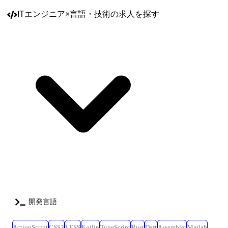
ビスのアカウント管理 ※従事すべき業務の変更の範囲:会社の定める業務
※本人の希望を考慮します 技術スタック 【AWS】 ▼コンピューティン
ITエンジニア
×
言語・技術
の求人を探す
グ・コンテナ EC2 / Lambda / ECS(Fargate) / ECR ▼データベース・ストレ
ージ Aurora(MySQL) / ElastiCache / S3 ▼アプリケーション統合
EventBridge / StepFunctions / SQS / SES ▼分析 Glue / Athena / Kinesis ▼セ
キュリティ WAF、KMS 【ミドルウェア】 Nginx / Apache、php-fpm、
Postfix、Fail2ban、Fluentbit 【IaC】 Terraform / Ansible 【CI / CD】
GitLab CI/CD 【APM】 Datadog / Sentry / Mackerel / PagerDuty 【ネットワ
ーク機器】 Yamaha系、Furuno系、Fortinet系 【コラボレーションツー
ル】 Redmine, Slack, Google Workspace
開発言語
ActionScript
CSS3
LESS
Kotlin
TypeScript
Rust
Dart
Assembler
Matlab