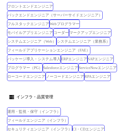
フロントエンドエンジニア
バックエンドエンジニア（サーバーサイドエンジニア）
フルスタックエンジニア
Webプログラマー
モバイルアプリエンジニア
コーダー
マークアップエンジニア
システムエンジニア（Web）
システムエンジニア（業務系）
フィールドアプリケーションエンジニア（FAE）
パッケージ導入・システム導入
ERPエンジニア
SAPエンジニア
プログラマー（PG）
Salesforceエンジニア
ServiceNowエンジニア
ローコードエンジニア
ノーコードエンジニア
RPAエンジニア
インフラ・品質管理
運用・監視・保守（インフラ）
フィールドエンジニア（インフラ）
セキュリティエンジニア（インフラ）
CI・CDエンジニア