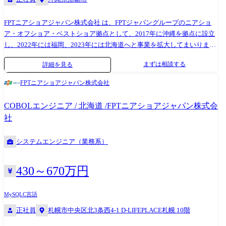
メンバーは約100名です。 ●男女比:男性68%、女性32% ●国籍比率:ベト
ナム48%、日本46%、他国籍6%(インドネシア、スペイン、ロシアなど)
FPTニアショアジャパン株式会社 は、FPTジャパングループのニアショ
●2023年9月にできたばかりの、綺麗なオフィスです。 ●有志の社員によ
ア・オフショア・ベストショア拠点として、2017年に沖縄を拠点に設立
る英会話クラブ、フットサルクラブ、登山クラブなど、各種活動あり ●
し、2022年には福岡、2023年には北海道へと事業を拡大してまいりまし
転勤はございません。 ●オンライン自己研鑽としてLinkedin Lerningのア
た。当初は10名にも満たない体制でスタートいたしましたが、2026年現
まずは相談する
詳細を見る
カウントを全社員に付与 ●教育部が開催する技術勉強クラスあり(Java、
在では沖縄拠点で約250名、3拠点で500名近い規模へと成長を遂げてお
Pega、インフラ、PMP取得、etc...) ●Google Cloudクラブ、AWSクラブ、
ります。FPTジャパングループ全体としても、現在売上高が前年比40%増
FPTニアショアジャパン株式会社
生成AIクラブなど各種クラブ活動あり ●ベトナム語クラスあり 【入社後
と急成長を遂げており、今後もさらなる事業拡大と人材育成に注力して
のフォロー体制】 ●FPT全体で、メンター・メンティー制度を導入してい
いく方針です。 沖縄地場企業とのつながりはもちろん、首都圏に本社を
COBOLエンジニア / 北海道 /FPTニアショアジャパン株式会
ます。わからないことはメンターにいつでも質問できます。 ●PJにアサ
構えるお客様の案件も非常に多く、沖縄にいながら首都圏の案件にプラ
社
インする前に、一定期間の講習を受けていただくことがあります。 ●メ
イムで関われることが大きな特徴の一つとなっています。 [FPTニアショ
ンター面談:試用期間中、計5回の面談を実施します。
アジャパンの特徴、リソース、提供サービス、重要性について]
システムエンジニア（業務系）
(https://fptsoftware.jp/resource-center/connect/connect-nearshore) ●期待する
こと ・Webシステム運用保守/エンハンス案件におけるプロジェクトマネ
ージャー業務全般 ・顧客折衝、課題整理、改善提案 ・開発チーム(将来
430～670万円
的にオフショア含む)のマネジメント ・コード品質担保のためのレビュー
観点での技術的判断 ・プロジェクトの立て直し・安定運営 ・様々な国籍
MySQL
C言語
の社員の、多様な価値観を受容して、チームをまとめる ・後輩社員のメ
正社員
札幌市中央区北3条西4-1 D-LIFEPLACE札幌 10階
ンタリング