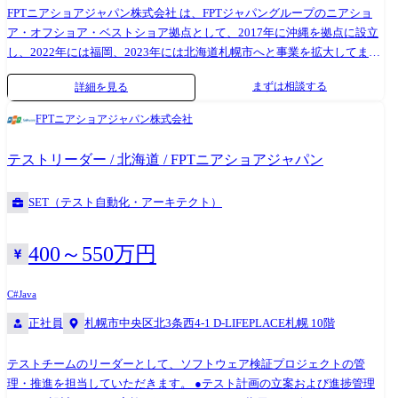
FPTニアショアジャパン株式会社 は、FPTジャパングループのニアショ
ア・オフショア・ベストショア拠点として、2017年に沖縄を拠点に設立
し、2022年には福岡、2023年には北海道札幌市へと事業を拡大してまい
りました。 北海道拠点は、設立当初約10名の体制でスタートいたしまし
まずは相談する
詳細を見る
たが、2026年現在では約130名規模へと成長しております。FPTジャパン
グループ全体としても、現在売上高が前年比40%増と急成長を遂げてお
FPTニアショアジャパン株式会社
り、今後もさらなる事業拡大と人材育成に注力していく方針です。 [FPT
ニアショアジャパンの特徴、リソース、提供サービス、重要性について]
テストリーダー / 北海道 / FPTニアショアジャパン
(https://fptsoftware.jp/resource-center/connect/connect-nearshore) ●開発体制
入社後参画を予定している案件について: お客様のロケーションは東京で
SET（テスト自動化・アーキテクト）
す。 FPTジャパングループ内の東京勤務のプロジェクトマネージャーが
フロントに立ち、札幌開発センターにてメインの開発を行っています。
現在のチーム構成は8名体制で、日本人・ベトナム人双方のエンジニアが
400～550万円
アサインされています。 札幌チームには既存のリーダーが在籍していま
すが、複数案件を兼任しているため、将来的にはご入社いただく方にリ
C#
Java
ーダーとしての役割を担っていただくことを想定しています。
正社員
札幌市中央区北3条西4-1 D-LIFEPLACE札幌 10階
テストチームのリーダーとして、ソフトウェア検証プロジェクトの管
理・推進を担当していただきます。 ●テスト計画の立案および進捗管理