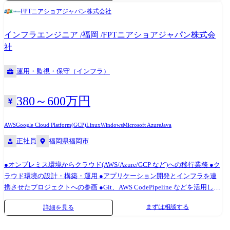
様の社内DX化システム開発（ニアショア10名＋オフショア5名、ウォー
よび開発チームと密に連携し、技術的な知見を活かした提案活動を通じ
FPTニアショアジャパン株式会社
ターフォール開発） ●大手重工業系データドリブン支援開発（ニアショ
て、事業成長に貢献していただきます。将来的には、沖縄拠点のプリセ
ア22名、ウォータフォール開発） ●大手鉄鋼業系基幹システムのモダナ
ールスエンジニア組織の中核として、チームの成長と事業拡大、そして
インフラエンジニア /福岡 /FPTニアショアジャパン株式会
イ開発（ニアショア3名＋オフショア10名、ウォータフォール開発） ●大
顧客ニーズの多様化に対応できる体制強化を推進することを期待しま
社
手不動産業様の基幹システム・WEBシステムの開発～運用保守（ニアシ
す。 ●顧客の潜在的な課題を深くヒアリングし、最適なITソリューショ
ョア18名＋オフショア9名、アジャイル/ウォーターフォール） ●大手運
ンを提案 ●顧客向け技術提案書や見積書を作成し、プレゼンテーション
運用・監視・保守（インフラ）
輸業様の社内システム運用保守（ニアショア3名＋オフショア6名）
を実施 ●自社製品やサービスの技術的なデモンストレーションを顧客向
けに実施 ●顧客ニーズを開発・プロダクトチームへフィードバックし、
製品改善に貢献 ●IT業界の市場トレンドや競合情報を収集・分析し、社
380～600万円
内へ共有 ●沖縄の新規開発拠点におけるプリセールス部隊の立ち上げと
体制構築を支援 ●顧客との長期的な信頼関係を構築し、事業拡大に貢献
AWS
Google Cloud Platform(GCP)
Linux
Windows
Microsoft Azure
Java
【案件例(沖縄拠点)】 ●大手通信キャリア様の社内DX化システム開発(ニ
正社員
福岡県福岡市
アショア30名、アジャイル/スクラム開発) ●大手スーパーゼネコン様の社
内DX化システム開発(ニアショア25名、アジャイル/スクラム開発) ●大手
自動車メーカー様の社内DX化システム開発(ニアショア10名+オフショア
●オンプレミス環境からクラウド(AWS/Azure/GCP など)への移行業務 ●ク
5名、ウォーターフォール開発) ●大手重工業系データドリブン支援開発
ラウド環境の設計・構築・運用 ●アプリケーション開発とインフラを連
(ニアショア22名、ウォータフォール開発) ●大手鉄鋼業系基幹システムの
携させたプロジェクトへの参画 ●Git、AWS CodePipeline などを活用した
モダナイ開発(ニアショア3名+オフショア10名、ウォータフォール開発) ●
CI/CD パイプラインの構築・運用 ●Oracle などのデータベース設計/構築/
まずは相談する
詳細を見る
大手不動産業様の基幹システム・WEBシステムの開発～運用保守(ニアシ
運用 ※プロジェクトリーダー/マネージャー業務(ご経験に応じて) 【案件
ョア18名+オフショア9名、アジャイル/ウォーターフォール) ●大手運輸業
例】 通信キャリア向けの大規模インフラ構築プロジェクトです。 AWS上