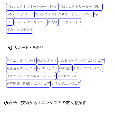
プロジェクトマネージャー（PM）
プロジェクトリーダー（PL）
PMO
テックリード
エンジニアリングマネージャー（EM）
VpoE
CTO
システムアーキテクト
社内SE
コーポレートIT
社内ヘルプデスク
サポート・その他
テクニカルサポート
製品サポート
カスタマーサクセスエンジニア
組み込みエンジニア
IoTエンジニア
制御設計
スタッフエンジニア
ITセールス・セールスエンジニア
プリセールス
研究開発（R&D）エンジニア
ブリッジエンジニア
言語・技術
からITエンジニアの求人を探す