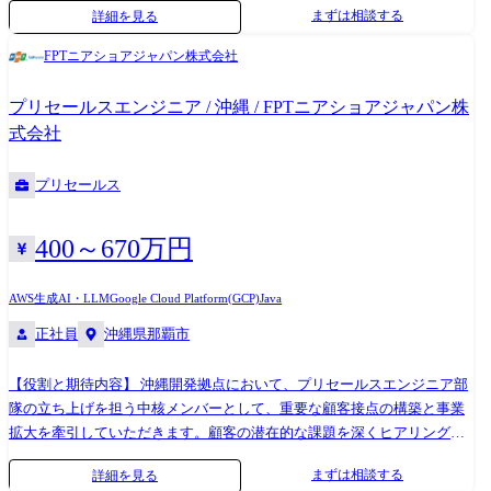
まずは相談する
詳細を見る
在では沖縄拠点で約250名、3拠点で400名近い規模へと成長を遂げてお
ります。FPTジャパングループ全体としても、現在売上高が前年比40%増
FPTニアショアジャパン株式会社
と急成長を遂げており、今後もさらなる事業拡大と人材育成に注力して
いく方針です。 沖縄地場企業とのつながりはもちろん、首都圏に本社を
プリセールスエンジニア / 沖縄 / FPTニアショアジャパン株
構えるお客様の案件も非常に多く、沖縄にいながら首都圏の案件にプラ
式会社
イムで関われることが大きな特徴の一つとなっています。 【期待するこ
と】 ●プログラマーではなく、システムエンジニアとしてのキャリアを
プリセールス
伸ばすこと ●顧客折衝・上流工程ができるようになる、もしくは更にそ
の領域の力を伸ばすこと ●会社の研修や自己研鑽ツールを活用して開発
力を向上させること ●様々な国籍の社員の、多様な価値観を受容して、
400～670万円
チームをまとめる力をつけること ●後輩社員のメンタリング、教育 【開
発体制】 ●ニアショア開発 ●オフショア開発 ●ベストショア開発（ニアシ
AWS
生成AI・LLM
Google Cloud Platform(GCP)
Java
ョアとオフショアのハイブリッド体制） いずれの案件の場合でも、原則
正社員
沖縄県那覇市
はチーム作業になります。 チームメンバーの大半が外国籍メンバーにな
りますが、社内公用語は日本語となります。 オフショア、ベストショア
開発の場合は、ベトナムチームとの懸け橋となるブリッジSEとして勤務
【役割と期待内容】 沖縄開発拠点において、プリセールスエンジニア部
していただく可能性があります。（英語不問） 【案件例（沖縄拠点）】
隊の立ち上げを担う中核メンバーとして、重要な顧客接点の構築と事業
●大手通信キャリア様の社内DX化システム開発（ニアショア30名、アジ
拡大を牽引していただきます。顧客の潜在的な課題を深くヒアリング
ャイル/スクラム開発） ●大手スーパーゼネコン様の社内DX化システム開
し、当社のソリューションで解決できる最適な提案を行うことで、顧客
まずは相談する
詳細を見る
発（ニアショア25名、アジャイル/スクラム開発） ●大手自動車メーカー
の成功を加速させる責任を担っていただきます。沖縄拠点所属の営業お