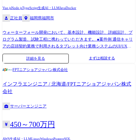
Vue.js
Node.js
TypeScript
生成AI・LLM
Java
Docker
正社員
福岡県福岡市
ウォーターフォール開発において、基本設計、機能設計、詳細設計、プ
ログラム製造、試験工程に携わっていただきます。 ●案件例 通信キャリ
アの店頭契約業務で利用されるタブレット向け業務システムのUI/UX開
発プロジェクトです。 ・チーム規模:20名程度 ・役割:サブリーダー、メ
まずは相談する
詳細を見る
ンバー(ご経験による)
FPTニアショアジャパン株式会社
インフラエンジニア / 北海道/FPTニアショアジャパン株式
会社
サーバーエンジニア
450～700万円
AWS
生成AI・LLM
Linux
Windows
PostgreSQL