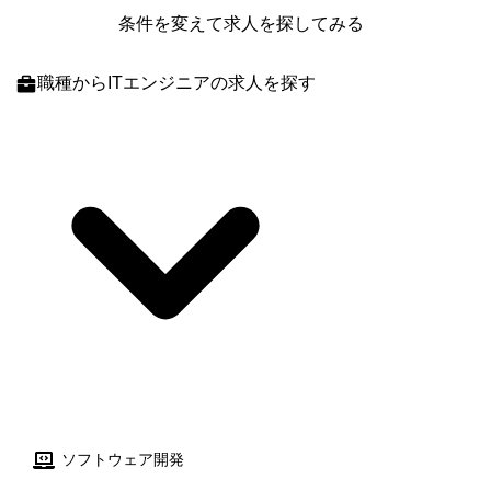
様の社内システム運用保守(ニアショア3名+オフショア6名)
でのサーバーレス環境やCI/CDパイプラインを活用し、システム設計か
条件を変えて求人を探してみる
ら運用まで一貫して担当しています。 ミッションクリティカルなインフ
ラ基盤を支える重要なプロジェクトであり、さらなる体制強化と技術力
向上を目指しています。
職種
からITエンジニアの求人を探す
ソフトウェア開発