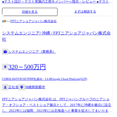
●テスト設計～テスト実施の工程をメンバーへ指示・レビュー ●テストチ
ームメンバーの育成、フォロー ●品質向上のためのプロセス改善提案 ●
まずは相談する
詳細を見る
不具合分析とレポート作成、開発チームへのフィードバック ●テスター
業務全般の運用管理 開発系テスト ●オープン系(Java、C#)を中心とした
FPTニアショアジャパン株式会社
テスト検証プロジェクトのリード 製品系テスト ●アプリケーションのテ
スト検証プロジェクトの管理 【テストサービス】 第三者テスト
システムエンジニア/ 沖縄 / FPTニアショアジャパン株式会
社
システムエンジニア（業務系）
320～500万円
COBOL
AWS
VB.NET
PHP
生成AI・LLM
Google Cloud Platform(GCP)
正社員
沖縄県那覇市
FPTニアショアジャパン株式会社 は、FPTジャパングループのニアショ
ア・オフショア・ベストショア拠点として、2017年に沖縄を拠点に設立
し、2022年には福岡、2023年には北海道へと事業を拡大してまいりまし
た。当初は10名にも満たない体制でスタートいたしましたが、2025年現