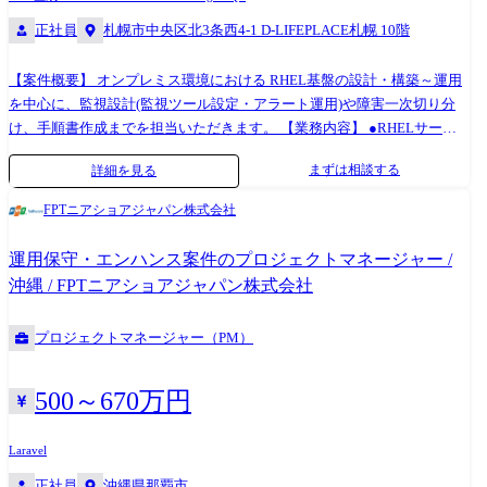
正社員
札幌市中央区北3条西4-1 D-LIFEPLACE札幌 10階
【案件概要】 オンプレミス環境における RHEL基盤の設計・構築～運用
を中心に、監視設計(監視ツール設定・アラート運用)や障害一次切り分
け、手順書作成までを担当いただきます。 【業務内容】 ●RHELサーバ
の設計・構築・運用(オンプレ環境) ●監視設計・運用(監視ツール設定、
まずは相談する
詳細を見る
閾値設計、アラート対応) ●障害一次切り分け、原因調査の補助、エスカ
レーション ●PostgreSQLの運用・構築(環境に応じて) ●NWの基礎対応(疎
FPTニアショアジャパン株式会社
通・切り分け・運用レベル) ●構築手順書/運用手順書の作成・更新 ※リ
ーダーポジションの場合: チーム取りまとめ、タスク管理、進捗管理、関
運用保守・エンハンス案件のプロジェクトマネージャー /
係者調整 などチーム推進を担っていただきます。 【社内の雰囲気】 ●交
沖縄 / FPTニアショアジャパン株式会社
流の機会がたくさんあり、チームビルディングがしやすい環境です。 ●
社内は7割が外国籍の方ですが、皆さんとてもフレンドリーです。 ●社内
プロジェクトマネージャー（PM）
の平均年齢は33.8歳。若くて活気あふれる会社です。 ●ベトナム語が話
せなくても大丈夫です。(社内公用語は日本語です。) ●ベトナム語講座が
定期的に開催され、どなたでもご参加いただけます。 ●コーヒーサーバ
500～670万円
ーがあるので、無料でコーヒーやお水、お茶を飲むことができます。
【北海道拠点の環境】 ●2025年1月～4月の平均残業時間:約9時間(※プロ
Laravel
ジェクトや時期によって残業時間は変動するので、この残業時間はお約
正社員
沖縄県那覇市
束できるものではありません。) ●2025年6月の時点で、北海道拠点在籍