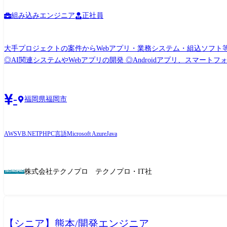
組み込みエンジニア
正社員
大手プロジェクトの案件からWebアプリ・業務システム・組込ソフト等の開発業務 サーバー、ネットワーク等の
◎AI関連システムやWebアプリの開発 ◎Androidアプリ、スマートフォン分野での各種開発 ◎ECサ
システム開発 ◎顧客向けシステム開発・運用・保守 <組込制御ソフトウェア開発> ◎車載系制御システム開発 ◎IoT画像処理制御開発 <インフラ構築> ◎大手Sier社内情報基盤構築
PJ(Windows Server) ◎大手メーカー基幹システムクラウド構築(AWS,Azur
社の定める業務
-
福岡県福岡市
AWS
VB.NET
PHP
C言語
Microsoft Azure
Java
株式会社テクノプロ テクノプロ・IT社
【シニア】熊本/開発エンジニア