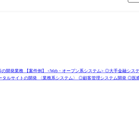
連システムやWebアプリの開発
発・運用・保守 <組込制御ソフトウェア開発> ◎車載系制御システム開発 ◎IoT画像処理制御開発 (変更の範囲)会社の定める業務