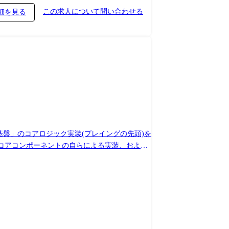
この求人について問い合わせる
細を見る
基盤」のコアロジック実装(プレイングの先頭)を
のコアコンポーネントの自らによる実装、および
横断での技術選定、難解なシステムトラブルの最終
粋に技術とプロダクトの品質でチームを引っ張る
WS等)およびバックエンドの設計 ・各種
技術的負債の返済計画策定と、CI/CD環境のモダン化
ドから、数万人規模の同時接続に耐えうる本番クオ
チームメンバーへの高度なコードレビュー、および