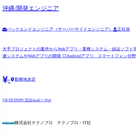
沖縄/開発エンジニア
バックエンドエンジニア（サーバーサイドエンジニア）
正社員
大手プロジェクトの案件からWebアプリ・業務システム・組込ソフト等の開発業務 (変更の範囲)会社の定める業務 【案
連システムやWebアプリの開発 ◎Androidアプリ、スマートフォン分野での各種開発 ◎ECサイト、ポータ
ム開発 ◎顧客向けシステム開発・運用
-
勤務地未定
VB.NET
PHP
C言語
Java
C++
Perl
株式会社テクノプロ テクノプロ・IT社