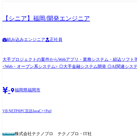
【シニア】福岡/開発エンジニア
組み込みエンジニア
正社員
大手プロジェクトの案件からWebアプリ・業務システム・組込ソフト等の
<Web・オープン系システム> ◎大手金融システム開発 ◎AI関連システム
系システム> ◎顧客管理システム開発 ◎医療・福祉系システム開発 ◎顧客向けシステム開発・運用・保守 <組込制御ソフト
(変更の範囲)会社の定める業務
-
福岡県福岡市
VB.NET
PHP
C言語
Java
C++
Perl
株式会社テクノプロ テクノプロ・IT社