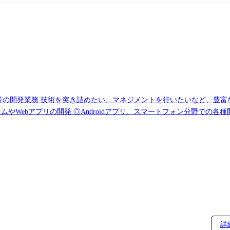
開発業務 技術を突き詰めたい、マネジメントを行いたいなど、豊富な案件数
やWebアプリの開発 ◎Androidアプリ、スマートフォン分野での各種開発
ウェア開発> ◎車載系制御システム開発 ◎IoT画像処理制御開発
詳