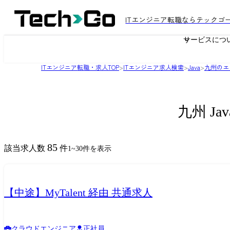
ITエンジニア転職ならテックゴ
サービスにつ
ITエンジニア転職・求人TOP
>
ITエンジニア求人検索
>
Java
>
九州のエ
九州 J
85
該当求人数
件
1
~
30
件を表示
【中途】MyTalent 経由 共通求人
クラウドエンジニア
正社員