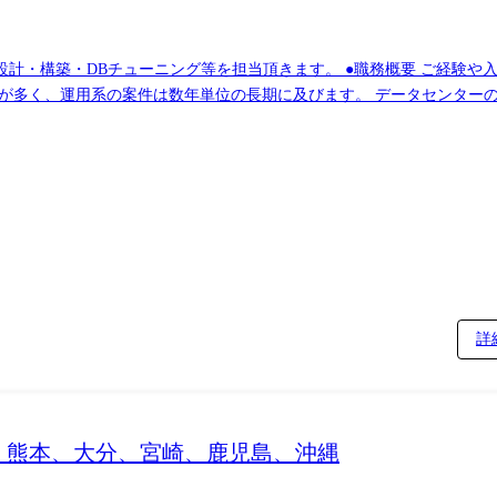
きます。 ●職務概要 ご経験や入社時期により、入社後にヒアリングを行い、エ
業が多く、運用系の案件は数年単位の長期に及びます。 データセンター
です。 また、ご経験に応じ、将来的にはコンサルタントやエンジニア
務 ・大手自動車メーカー向けサーバ、ネットワーク、セキュリティ、音声
詳
、熊本、大分、宮崎、鹿児島、沖縄