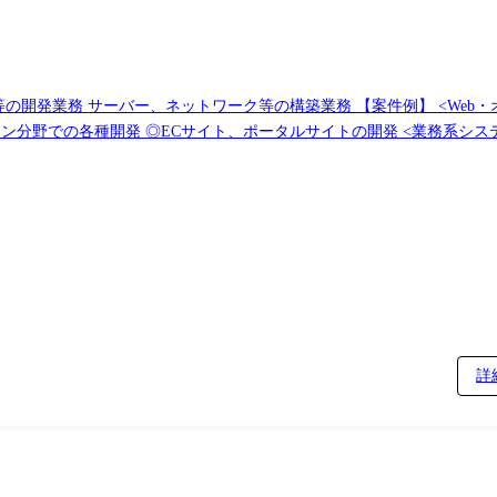
構築業務 【案件例】 <Web・オープン系システム> ◎大手金融システム開発
イト、ポータルサイトの開発 <業務系システム> ◎顧客管理システム開発 ◎医療・福祉系
e,Google) ◎インフラ仮想基盤構築(Citrix,Vmware) ◎基幹ネットワークの更
詳