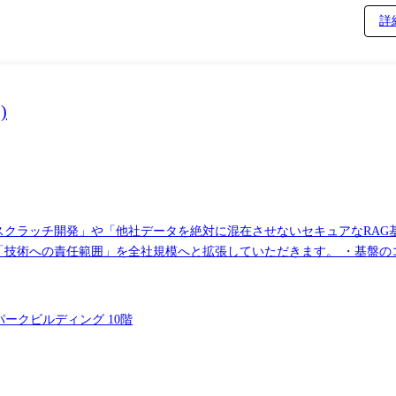
詳
)
のスクラッチ開発」や「他社データを絶対に混在させないセキュアなRAG
「技術への責任範囲」を全社規模へと拡張していただきます。 ・基盤
ガイドライン、自動テスト戦略、CI/CDパイプラインの策定 ・部署
 ※ピープルマネジメント(評価・労務管理)の責務はありません。「純
パークビルディング 10階
性、強固なマルチテナントセキュリティ)を担保するクラウドインフラ(A
ーティング、およびコスト・応答速度最適化ロジックの考案 ・中長期的な視点に立った
易度の高い10%のコード」のハンズオン実装 ・PoC(仮説検証)コー
E, 負荷テスト等)の設計と仕組み化による「落ちないインフラ」の実現 ・