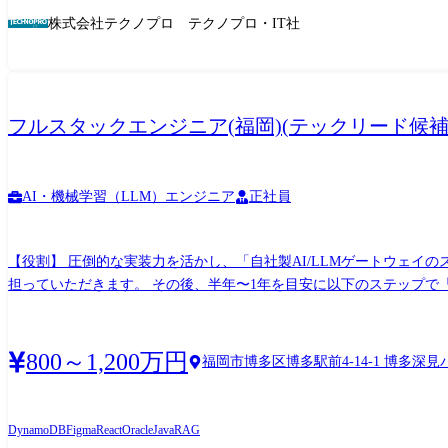
株式会社テクノプロ テクノプロ・IT社
フルスタックエンジニア(福岡)(テックリード候補
AI・機械学習（LLM）エンジニア
正社員
【役割】 圧倒的な実装力を活かし、「自社製AI/LLMゲートウェイ
担っていただきます。 その後、半年〜1年を目安に以下のステップで
技術的ブレイクスルーの体現 ・全社プロダクトが利用するAI組み込み
エスカレーション対応、およびADR(アーキテクチャ決定記録)の主導
スペシャリスト」としてのキャリアをお約束します。 【職務内容】 ●基盤アーキテクチャの設計・技術選定 ・AI Readyなデータ基盤のアーキテクチャ設計、開発のアーキテクチャ全体のグ
800～1,200万円
福岡市博多区博多駅前4-14-1 博多深見
ランドデザイン ・非機能要件(レイテンシー、スケーラビリティ、可用
LLM(OpenAI, Anthropic, Bedrock等)のAPI動的ル
●コアコンポーネントの実装・品質担保 ・基盤における「最も技術的難
DynamoDB
Figma
React
Oracle
Java
RAG
リティへのリファクタリング主導 ・厳格な自動テスト(Unit, E2