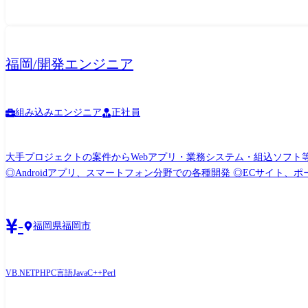
福岡/開発エンジニア
組み込みエンジニア
正社員
大手プロジェクトの案件からWebアプリ・業務システム・組込ソフト等の開発業務 【案件例】 <Web・オープン系システム> ◎大手金融システム開発 ◎AI関
◎Androidアプリ、スマートフォン分野での各種開発 ◎ECサイト、ポータルサイトの開発 〈業務系システム〉 ◎顧客管理システム開発 ◎医療・福祉系システム開発 ◎顧客向けシステム開
-
福岡県福岡市
VB.NET
PHP
C言語
Java
C++
Perl