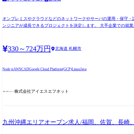
オンプレミスやクラウドなどのネットワークやサーバの運用・保守・設計・構築・DBチューニング等を担当頂
ンジニアが成長できるプロジェクトを決定します。 大手企業での就
カーからの依頼によるテクニカルサポートから設計構築まで経験可能
す。 ●プロジェクト例 ・サーバ/セキュリティ導入…LinuxによるDNSサーバ統一、 ・更改機器に搭載するバージョンのジョブ管理システムの検証環境構築 ・官公庁向けストストレージ製品
構築 ・SaaS型監視サービスやバックアップサービス等の維持運用業
330～724万円
北海道 札幌市
名体制) ・大手金融機関でのオンラインシステム運用保守・監視業務
Node.js
AWS
CAD
Google Cloud Platform(GCP)
Linux
Java
株式会社アイエスエフネット
九州沖縄エリアオープン求人/福岡、佐賀、長崎