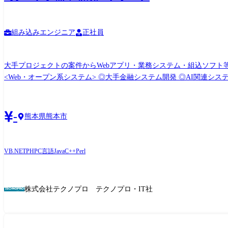
組み込みエンジニア
正社員
大手プロジェクトの案件からWebアプリ・業務システム・組込ソフト等の
<Web・オープン系システム> ◎大手金融システム開発 ◎AI関連システム
系システム> ◎顧客管理システム開発 ◎医療・福祉系システム開発 ◎顧客向けシステム開発・運用・保守 <組込制御ソフト
(変更の範囲)会社の定める業務
-
熊本県熊本市
VB.NET
PHP
C言語
Java
C++
Perl
株式会社テクノプロ テクノプロ・IT社