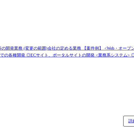
件例】 <Web・オープン系システム> ◎大手金融システム開発 ◎AI関
ルサイトの開発 <業務系システム> ◎顧客管理システム開発 ◎医療・福祉系システ
・保守 <組込制御ソフトウェア開発> ◎車載系制御システム開発 ◎IoT画像処理制御開発
詳