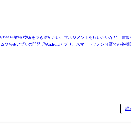
開発業務 技術を突き詰めたい、マネジメントを行いたいなど、豊富な案件数
やWebアプリの開発 ◎Androidアプリ、スマートフォン分野での各種開発
ウェア開発> ◎車載系制御システム開発 ◎IoT画像処理制御開発
詳